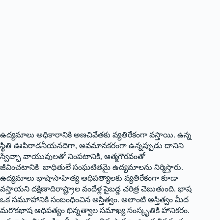
ఉద్యమాలు అధికారానికి అణచివేతకు వ్యతిరేకంగా వస్తాయి. ఉన్న
స్థితి ఊపిరాడనీయనదిగా, అవమానకరంగా ఉన్నప్పుడు దానిని
స్వేచ్ఛా వాయువులతో నింపటానికి, ఆత్మగౌరవంతో
జీవించటానికి బాధితులే సంఘటితమై ఉద్యమాలను నిర్మిస్తారు.
ఉద్యమాలు భాషాసాహిత్య ఆధిపత్యాలకు వ్యతిరేకంగా కూడా
వస్తాయని దక్షిణాదిరాష్ట్రాల వందేళ్ల పైబడ్డ చరిత్ర చెబుతుంది. భాష
ఒక సమూహానికి సంబంధించిన అస్తిత్వం. అలాంటి అస్తిత్వం మీద
మరొకభాష ఆధిపత్యం భిన్నత్వాల సమాఖ్య సంస్కృతికి హానికరం.