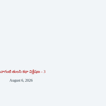
చాగంటి తులసి కథా విశ్లేషణ – 3
August 6, 2026