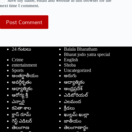
Save my name, email and website in this browser for the
next time I comment.
Post Comment
24 గంటలు
Balala Bharatham
Bharat jodo yatra special
Crime
English
entertainment
Shoba
Sports
Uncategorized
అంతర్జాతీయం
అరుగు
అవర్గీకృతం
ఆద్యాత్మికం
ఆధ్యాత్మికం
ఆంధ్రప్రదేశ్
ఆరోగ్య శ్రీ
ఎడిటోరియల్
ఎన్నారై
ఎలమంద
కవితా శాల
క్రీడలు
క్లాస్ రూమ్
ఖుల్లమ్ ఖుల్లా
గెస్ట్ ఎడిటర్
జాతీయం
తెలంగాణ
తెలంగాణార్థం