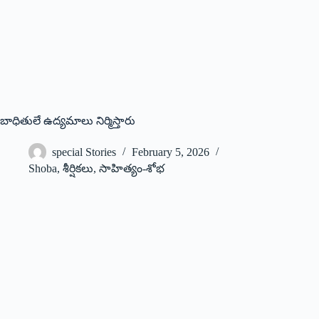
బాధితులే ఉద్యమాలు నిర్మిస్తారు
special Stories
February 5, 2026
Shoba
,
శీర్షికలు
,
సాహిత్యం-శోభ