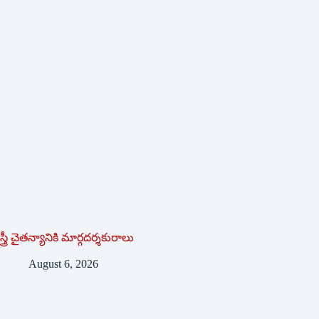
స్త్రీ చైతన్యానికి మార్గదర్శకురాలు
August 6, 2026