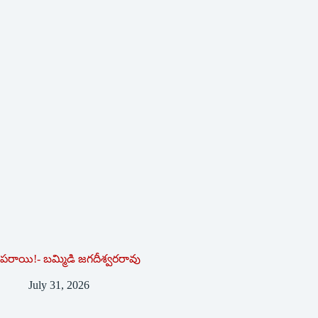
పరాయి!- బమ్మిడి జగదీశ్వరరావు
July 31, 2026