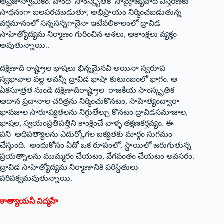
అప్రజాస్వామికం. హిందీ సాంస్కృతిక సామ్రాజ్యవాద విస్తరణకు
సాధనంగా బలపరచబడుతూ, అభిప్రాయం నిర్మించబడుతున్న
వర్తమానంలో సన్నసన్నగానైనా ఇటీవలికాలంలో ద్రావిడ
సాహిత్యోద్యమ నిర్మాణం గురించిన ఆశలు, ఆకాంక్షలు వ్యక్తం
అవుతున్నాయి..
దక్షిణాది రాష్ట్రాల భాషలు భిన్నమైనవి అయినా స్వరూప
స్వభావాల వల్ల అవన్నీ ద్రావిడ భాషా కుటుంబంలో భాగం. ఆ
ఏకసూత్రత నుండి దక్షిణాదిరాష్ట్రాల రాజకీయ సాంస్కృతిక
ఆదాన ప్రదానాల చరిత్రను నిర్మించుకొనటం, సాహిత్యంద్వారా
భావజాల సారూప్యతలను నిగ్గుతేల్చు కొనటం ద్రావిడసమాజాల,
భాషల, స్వయంప్రతిపత్తిని కాంక్షించే వాళ్ళ తక్షణకర్తవ్యం. ఈ
పని ఆధిపత్యాలను ఎదుర్కోగల ఐక్యతకు మార్గం సుగమం
చేస్తుంది. అందుకోసం ఏదో ఒక రూపంలో, స్థాయిలో జరుగుతున్న
ప్రయత్నాలను ముమ్మరం చేయటం, వేగవంతం చేయటం అవసరం.
ద్రావిడ సాహిత్యోద్యమ నిర్మాణానికి పరిస్థితులు
పరిపక్వమవుతున్నాయి.
కాత్యాయనీ విద్మహే