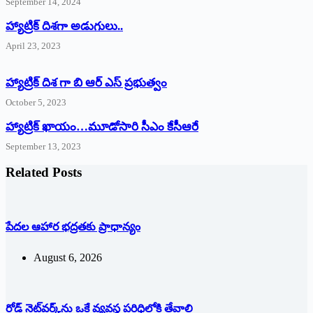
September 14, 2024
‌హ్యాట్రిక్‌ ‌దిశగా అడుగులు..
April 23, 2023
హ్యాట్రిక్ దిశ గా బి ఆర్ ఎస్ ప్రభుత్వం
October 5, 2023
హ్యాట్రిక్‌ ‌ఖాయం…మూడోసారి సీఎం కేసీఆరే
September 13, 2023
Related Posts
పేదల ఆహార భద్రతకు ప్రాధాన్యం
August 6, 2026
రోడ్ నెట్‌వర్క్‌ను ఒకే వ్య‌వ‌స్థ ప‌రిధిలోకి తేవాలి