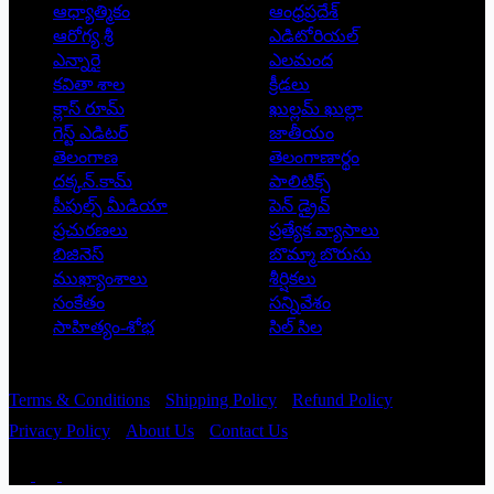
ఆధ్యాత్మికం
ఆంధ్రప్రదేశ్
ఆరోగ్య శ్రీ
ఎడిటోరియల్
ఎన్నారై
ఎలమంద
కవితా శాల
క్రీడలు
క్లాస్ రూమ్
ఖుల్లమ్ ఖుల్లా
గెస్ట్ ఎడిటర్
జాతీయం
తెలంగాణ
తెలంగాణార్థం
దక్కన్.కామ్
పాలిటిక్స్
పీపుల్స్ ‌మీడియా
పెన్ డ్రైవ్
ప్రచురణలు
ప్రత్యేక వ్యాసాలు
బిజినెస్
బొమ్మా బొరుసు
ముఖ్యాంశాలు
శీర్షికలు
సంకేతం
సన్నివేశం
సాహిత్యం-శోభ
సిల్ సిల
Copyright © 2026 - Prajatantra
Terms & Conditions
Shipping Policy
Refund Policy
Privacy Policy
About Us
Contact Us