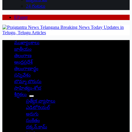
24 గంటలు
EPaper
ముఖ్యాంశాలు
జాతీయం
తెలంగాణ
ఆంధ్రప్రదేశ్
తెలంగాణార్థం
సన్నివేశం
బొమ్మా బొరుసు
సాహిత్యం-శోభ
శీర్షికలు
ప్రత్యేక వ్యాసాలు
ఎడిటోరియల్
అరుగు
సంకేతం
దక్కన్.కామ్