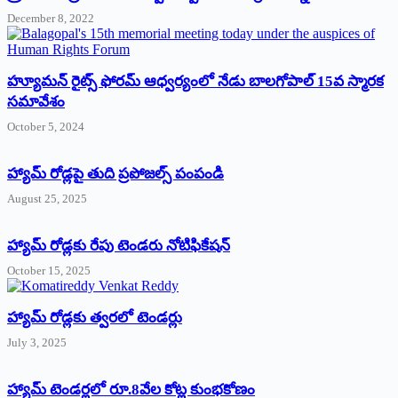
December 8, 2022
హ్యూమన్‌ రైట్స్‌ ఫోరమ్‌ ఆధ్వర్యంలో నేడు బాలగోపాల్‌ 15వ స్మారక
సమావేశం
October 5, 2024
హ్యామ్‌ రోడ్లపై తుది ప్రపోజల్స్‌ పంపండి
August 25, 2025
హ్యామ్‌ రోడ్లకు రేపు టెండరు నోటిఫికేషన్‌
October 15, 2025
హ్యామ్‌ రోడ్లకు త్వరలో టెండర్లు
July 3, 2025
హ్యామ్‌ ‌టెండర్లలో రూ.8వేల కోట్ల కుంభకోణం