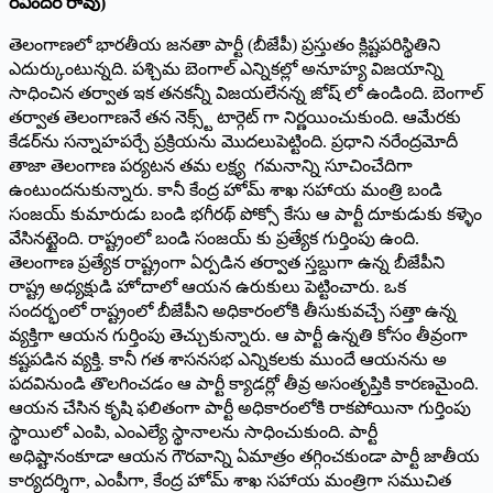
రవీందర్ రావు)
తెలంగాణలో భారతీయ జనతా పార్టీ (బీజేపీ) ప్రస్తుతం క్లిష్టపరిస్థితిని
ఎదుర్కుంటున్నది. పశ్చిమ బెంగాల్ ఎన్నికల్లో అనూహ్య విజయాన్ని
సాధించిన తర్వాత ఇక తనకన్నీ విజయలేనన్న జోష్ లో ఉండింది. బెంగాల్
తర్వాత తెలంగాణనే తన నెక్స్ట్ టార్గెట్ గా నిర్ణయించుకుంది. ఆమేరకు
కేడ‌ర్‌ను సన్నాహపర్చే ప్రక్రియను మొదలుపెట్టింది. ప్రధాని నరేంద్రమోదీ
తాజా తెలంగాణ పర్యటన తమ ల‌క్ష్య‌ గమనాన్ని సూచించేదిగా
ఉంటుందనుకున్నారు. కానీ కేంద్ర హోమ్ శాఖ సహాయ మంత్రి బండి
సంజయ్ కుమారుడు బండి భగీరథ్ పోక్సో కేసు ఆ పార్టీ దూకుడుకు కళ్ళెం
వేసినట్టైంది. రాష్ట్రంలో బండి సంజయ్ కు ప్రత్యేక గుర్తింపు ఉంది.
తెలంగాణ ప్రత్యేక రాష్ట్రంగా ఏర్పడిన తర్వాత స్త‌బ్దుగా ఉన్న బీజేపీని
రాష్ట్ర అధ్యక్షుడి హోదాలో ఆయన ఉరుకులు పెట్టించారు. ఒక
సందర్భంలో రాష్ట్రంలో బీజేపీని అధికారంలోకి తీసుకువచ్చే సత్తా ఉన్న
వ్యక్తిగా ఆయన గుర్తింపు తెచ్చుకున్నారు. ఆ పార్టీ ఉన్నతి కోసం తీవ్రంగా
కష్టపడిన వ్యక్తి. కానీ గత శాసనసభ ఎన్నికలకు ముందే ఆయనను అ
పదవినుండి తొలగించడం ఆ పార్టీ క్యాడర్లో తీవ్ర అసంతృప్తికి కారణమైంది.
ఆయన చేసిన కృషి ఫలితంగా పార్టీ అధికారంలోకి రాకపోయినా గుర్తింపు
స్థాయిలో ఎంపి, ఎంఎల్యే స్థానాలను సాధించుకుంది. పార్టీ
అధిష్టానంకూడా ఆయన గౌరవాన్ని ఏమాత్రం తగ్గించకుండా పార్టీ జాతీయ
కార్యదర్శిగా, ఎంపీగా, కేంద్ర హోమ్ శాఖ సహాయ మంత్రిగా సముచిత