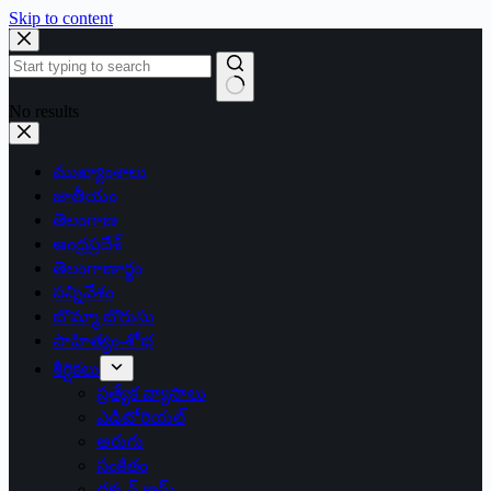
Skip to content
No results
ముఖ్యాంశాలు
జాతీయం
తెలంగాణ
ఆంధ్రప్రదేశ్
తెలంగాణార్థం
సన్నివేశం
బొమ్మా బొరుసు
సాహిత్యం-శోభ
శీర్షికలు
ప్రత్యేక వ్యాసాలు
ఎడిటోరియల్
అరుగు
సంకేతం
దక్కన్.కామ్