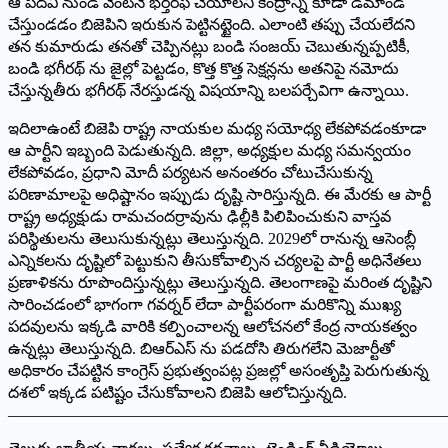
ఆ పదవి నుండి వెంటనే భర్తరఫ్ చేయాలని కేంద్రాన్ని కూడా డిమాండ్
చేస్తుండడం బిజెపిని ఇరుకున పెట్టినట్టైంది. ఎలాంటి తప్పు చేయలేదని
తన కుమారుడు తనతో చెప్పినట్లు బండి సంజయ్ చెబుతున్నప్పటికీ,
బండి భగీరథ్ ను జైల్లో పెట్టడం, కొత్త కొత్త సెక్షన్లను అతనిపై నమోదు
చేస్తున్నతీరు భగీరథ్ నేరస్తుడన్న విషయాన్ని బలపర్చేవిగా ఉన్నాయి.
ఇదిలాఉంటే బిజెపి రాష్ట్ర నాయకుల మధ్య సయోధ్య లేకపోవడంకూడా
ఆ పార్టీని ఇబ్బంది పెడుతున్నది. జిల్లా, అధ్యక్షుల మధ్య సమన్వయం
లేకపోవడం, ప్రధాని మోదీ పర్యటన అనంతరం చోటుచేసుకున్న
పరిణామాలపై అధిష్టానం ఇప్పుడు దృష్టి సారిస్తున్నది. ఈ మేరకు ఆ పార్టీ
రాష్ట్ర అధ్యక్షుడు రామచందర్రావును ఢిల్లీకి పిలిపించుకుని వాస్తవ
పరిస్థితులను తెలుసుకున్నట్లు తెలుస్తున్నది. 2029లో రానున్న ఆసెంబ్లీ
ఎన్నికలను దృష్టిలో పెట్టుకుని తీసుకోవాల్సిన చర్యలపై పార్టీ అధినేతలు
ప్రణాళికను రూపొందిస్తున్నట్లు తెలుస్తున్నది. తెలంగాణపై మరింత దృష్టిని
సారించడంలో భాగంగా గవర్నర్ లేదా పార్టీపరంగా మరికొన్ని ముఖ్య
పదవులను ఇక్కడి వారికి కల్పించాలన్న ఆలోచనలో కేంద్ర నాయకత్వం
ఉన్నట్లు తెలుస్తున్నది. బిఆర్‌ఎస్ ను పడదోసి తిరుగలేని మెజార్టీతో
అధికారం చేపట్టిన కాంగ్రెస్ ప్రభుత్వంపట్ల ప్రజల్లో అసంతృప్తి పెరుగుతున్న
దశలో ఇక్కడ పటిష్టం చేసుకోవాలని బిజెపి ఆలోచిస్తున్నది.
———————————————————————————