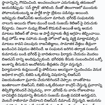
స్థానాన్నిచ్చి గౌరవించింది. అంచలంచలుగా ఎదుగుతున్న తరుణంలో
ఆయనకిప్పుడు ‘సన్ స్ట్రోక్‌’ తగిలింది. దీంతో తెలంగాణలో ముందుకు
పోవాలనుకుంటున్న ఆ పార్టీకి కాస్తా బ్రేకులు పడినట్లు అయింది.
ఇదిప్పుడు బిఆర్ఎస్‌కు ఆయుధంగా మారింది. భగీరథ్ సంఘటనకు
నాలుగు అయిదు రోజుల ముందే బండి సంజయ్ కెటిఆర్ పై విరుచుకు
క్‌పడ్డాడు. నిజంగా నువ్వు కేసిఆర్ కొడుకువే అయితే అన్న ఆయన
మాటలు కెటిఆర్ తో పాటు ఆ పార్టీ వర్గాలకు తీవ్ర ఆగ్రహం తెప్పించాయి.
కేంద్ర హోమ్ శాఖ సహాయ మంత్రి హోదాలో ఉన్న వ్యక్తి మాట్లాడవల్సిన
మాటలు కావని పలువురు రాజనీతిజ్ఞులు, సామాజిక వేత్తలు తీవ్రంగా
ఖండించిన విషయం తెలిసిందే. ఆ సంఘటన జరిగిన తర్వాత సంజయ్
కుమారుడు బండి భగీరథ్ పై బాదితురాలు ఫిర్యాదు చేయడం మొదలు
బిఆరఎస్ దాన్ని అందిపుచ్చుకుంది. భగీరథకు కేసుకు సంబందించిన ఒక్కో
అంశాన్ని తీసుకుని ఆందోళనను తీవ్రతరం చేస్తూ వస్తున్నది .
ఫిర్యాదుదారు కంప్లెయింట్ పై పోలీసులు ఆలస్యంగా స్పందించడం వెనుక
అధికార కాంగ్రెస్, బిజెపి ఒక్కటేనన్న విషయాన్ని బిఆర్‌ఎస్
విజయవంతంగా ప్రచారం చేయగలిగిందనే చెప్పాల. దాంతోపాటు
ఇంతకాలంగా బిఆర్‌ఎస్, బిజెపి ఒక్కటేనంటూ కాంగ్రెస్ చేస్తున్న ప్రచారాన్ని
తిప్పికొట్టగలిందనే చెప్పవచ్చు. కాగా ,భగీరథ్ ను వారం రోజులపాటు
దాచిపెట్టిన విషయాన్ని తీసుకుని సంజయ్ మంత్రి పదవికి అనర్హుడని,
వెంటనే రాజీనామా చేయాలని బిఆర్‌ఎస్ డిమాండ్ చేస్తున్నది. ఆయనను