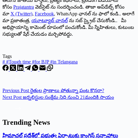
తెలుగు జాతీయ వార్తలు, ప్రత్యేక కథనాలు, ట్రెండింగ్ వీడియోలు
కోసం
Prajatantra
వెబ్‌సైట్ ను సందర్శించండి. తాజా అప్‌డేట్స్ కోసం
మా
X (Twitter)
,
Facebook
, WhatsApp ఛానల్ ను ఫాలో కండి.. అలాగే
మా ప్రజాతంత్ర,
యూట్యూబ్ చానల్
ను సబ్ స్క్రైబ్ చేసుకోండి.. మీ
అభిప్రాయాన్ని కామెంట్ రూపంలో పంచుకోండి. మీ స్నేహితులు, కుటుంబ
సభ్యులతో షేర్ చేయడం మర్చిపోవద్దు.
Tags
#
#Tough time #for BJP #in Telangana
Previous
Post
రైతుల ప్రాణాలు పోతున్నా పంట కొనరా?
Next
Post
జర్నలిస్టుల సంక్షేమ నిధి నుంచి 21మందికి సాయం
Trending News
‌హ్రిమాచల్‌ ‌ప్రదేశ్‌లో పభుత్వ ఏర్పాటుకు కాంగ్రెస్‌ ‌సన్నాహాలు