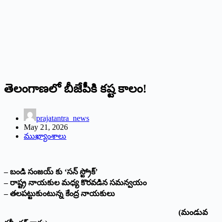
తెలంగాణలో బీజేపీకి కష్ట కాలం!
prajatantra_news
May 21, 2026
ముఖ్యాంశాలు
– బండి సంజయ్ కు ‘సన్ స్ట్రోక్‌’
– రాష్ట్ర నాయకుల మధ్య కొరవడిన స‌మ‌న్వ‌యం
– తలపట్టుకుంటున్న కేంద్ర నాయకులు
(మండువ