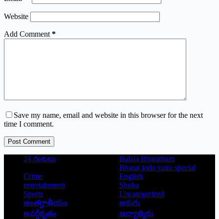
Website
Add Comment
*
Save my name, email and website in this browser for the next
time I comment.
Post Comment
24 గంటలు
Balala Bharatham
Bharat jodo yatra special
Crime
English
entertainment
Shoba
Sports
Uncategorized
అంతర్జాతీయం
అరుగు
అవర్గీకృతం
ఆద్యాత్మికం