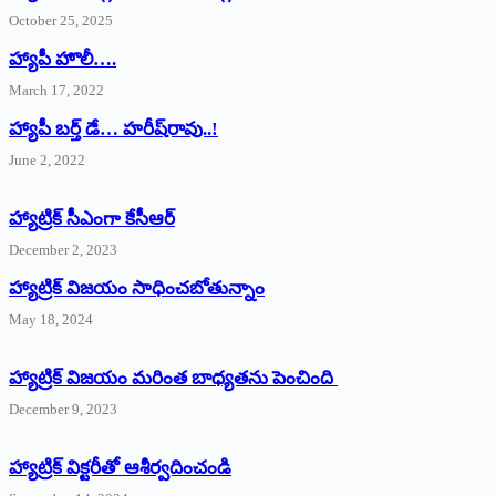
October 25, 2025
హ్యాపీ హొలీ….
March 17, 2022
హ్యాపీ బర్త్ ‌డే… హరీష్‌రావు..!
June 2, 2022
హ్యాట్రిక్‌ ‌సీఎంగా కేసీఆర్‌
December 2, 2023
హ్యాట్రిక్‌ విజయం సాధించబోతున్నాం
May 18, 2024
హ్యాట్రిక్ విజయం మరింత బాధ్యతను పెంచింది
December 9, 2023
హ్యాట్రిక్‌ ‌విక్టరీతో ఆశీర్వదించండి