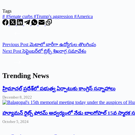
Tags
#
#Senate curbs #Trump's aggression #America
Previous
Post
మెటాలో భారీగా ఉద్యోగుల తొలగింపు
Next
Post
సెప్టెంబర్‌లో బ్రిక్స్ శిఖరాగ్ర సమావేశం
Trending News
‌హ్రిమాచల్‌ ‌ప్రదేశ్‌లో పభుత్వ ఏర్పాటుకు కాంగ్రెస్‌ ‌సన్నాహాలు
December 8, 2022
హ్యూమన్‌ రైట్స్‌ ఫోరమ్‌ ఆధ్వర్యంలో నేడు బాలగోపాల్‌ 15వ స్మారక
October 5, 2024