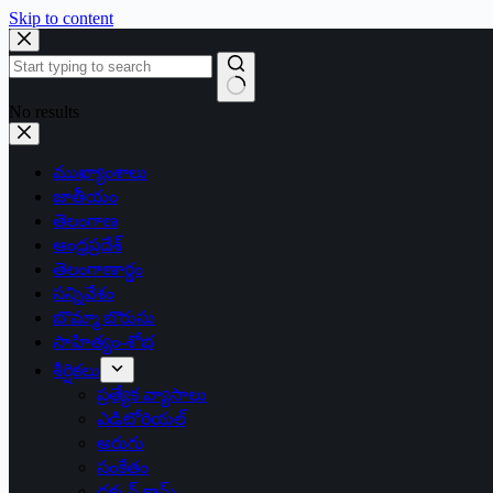
Skip to content
No results
ముఖ్యాంశాలు
జాతీయం
తెలంగాణ
ఆంధ్రప్రదేశ్
తెలంగాణార్థం
సన్నివేశం
బొమ్మా బొరుసు
సాహిత్యం-శోభ
శీర్షికలు
ప్రత్యేక వ్యాసాలు
ఎడిటోరియల్
అరుగు
సంకేతం
దక్కన్.కామ్