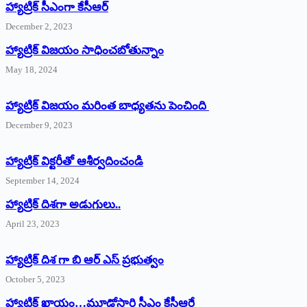
హ్యాట్రిక్‌ ‌సీఎంగా కేసీఆర్‌
December 2, 2023
హ్యాట్రిక్‌ విజయం సాధించబోతున్నాం
May 18, 2024
హ్యాట్రిక్ విజయం మరింత బాధ్యతను పెంచింది
December 9, 2023
హ్యాట్రిక్‌ ‌విక్టరీతో ఆశీర్వదించండి
September 14, 2024
‌హ్యాట్రిక్‌ ‌దిశగా అడుగులు..
April 23, 2023
హ్యాట్రిక్ దిశ గా బి ఆర్ ఎస్ ప్రభుత్వం
October 5, 2023
హ్యాట్రిక్‌ ‌ఖాయం…మూడోసారి సీఎం కేసీఆరే