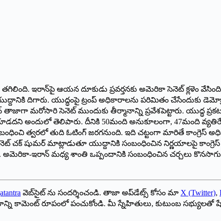
దెబ్బ తగిలింది. ఇరాన్‌పై ఆయన దూకుడు ప్రవర్తనకు అమెరికా సెనెట్ క్లళెం వేస
యుద్దానికి దిగారు. యుద్ధంపై ట్రంప్ అధికారాలను పరిమితం చేసేందుకు డెమోక్
తాజాగా మరోసారి సెనెట్ ముందుకు తీర్మానాన్ని ప్రవేశపెట్టారు. యుద్ధ ప్రకట
కూడదని అందులో తెలిపారు. దీనికి 50మంది అనుకూలంగా, 47మంది వ్యతిరేకం
ంచి త్వరలో తుది ఓటింగ్ జరగనుంది. ఇది చట్టంగా మారితే కాంగ్రెస్ అధిక
ట్ చక్ షుమర్ మాట్లాడుతూ యుద్దానికి సంబంధించిన నిర్ణయాలపై కాంగ్రెస్ త
ారు. అమెరికా-ఇరాన్ మధ్య శాంతి ఒప్పందానికి సంబంధించిన చర్చలు కొనస
atantra
వెబ్‌సైట్ ను సందర్శించండి. తాజా అప్‌డేట్స్ కోసం మా
X (Twitter)
,
ాయాన్ని కామెంట్ రూపంలో పంచుకోండి. మీ స్నేహితులు, కుటుంబ సభ్యులతో ష