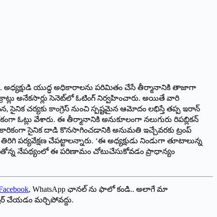
ింది. అధ్యక్షుడి యుద్ధ అధికారాలను పరిమితం చేసే తీర్మానానికి తాజాగా
రాట్లు అనేకసార్లు సెనెట్‌లో ఓటింగ్ నిర్వహించారు. అయితే వారి
న, సైనిక చర్యకు కాంగ్రెస్ నుంచి స్పష్టమైన ఆమోదం లభిస్తే తప్ప ఇరాన్
గా ఓట్లు వేశారు. ఈ తీర్మానానికి అనుకూలంగా నలుగురు రిపబ్లికన్
ారికంగా సైనిక దాడి కొనసాగించడానికి అనుమతి ఇచ్చేవరకు ట్రంప్
ిరిగి పర్యవేక్షణ చేపట్టాలన్నారు. ‘ఈ అధ్యక్షుడు నిండుగా తూటాలున్న
ాగుతోన్న నేపథ్యంలో ఈ పరిణామం చోటుచేసుకోవడం ప్రాధాన్యం
Facebook
, WhatsApp ఛానల్ ను ఫాలో కండి.. అలాగే మా
ేర్ చేయడం మర్చిపోవద్దు.