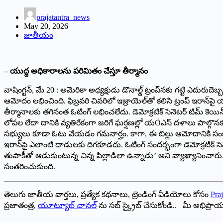
prajatantra_news
May 20, 2026
జాతీయం
– యుద్ద అధికారాలను పరిమితం చేస్తూ తీర్మానం
వాషింగ్టన్, మే 20 : అమెరికా అధ్యక్షుడు డొనాల్డ్ ట్రంప్‌నకు గట్టి ఎదురు
ఆమోదం లభించింది. ఫిబ్రవరి చివరిలో ఇజ్రాయెల్‌తో కలిసి ట్రంప్ ఇరాన్‌పై 
తీర్మానాలకు తగినంత ఓటింగ్ లభించలేదు. డెమోక్రటిక్ సెనెటర్ టిమ్ కెయిన్ 
లోపల లేదా దానికి వ్యతిరేకంగా జరిగే ఘర్షణల్లో యÖఎస్ దళాలు పాల్గొన
సభ్యులు కూడా ఓటు వేయడం గమనార్హం. కాగా, ఈ బిల్లు ఆమోదానికి సంబంధి
ఇరాన్‌పై ఎలాంటి దాడులకు దిగకూడదు. ఓటింగ్ సందర్భంగా డెమోక్రటిక్ సెనె
తుపాకీతో ఆడుకుంటున్న చిన్న పిల్లాడిలా ఉన్నాడు’ అని వ్యాఖ్యానించ
సంతరించుకుంది.
తెలుగు జాతీయ వార్తలు, ప్రత్యేక కథనాలు, ట్రెండింగ్ వీడియోలు కోసం
Praj
ప్రజాతంత్ర,
యూట్యూబ్ చానల్
ను సబ్ స్క్రైబ్ చేసుకోండి.. మీ అభిప్ర