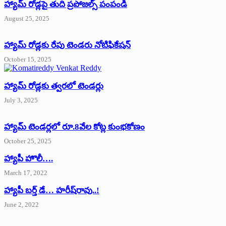
హ్యామ్‌ రోడ్లపై తుది ప్రపోజల్స్‌ పంపండి
August 25, 2025
హ్యామ్‌ రోడ్లకు రేపు టెండరు నోటిఫికేషన్‌
October 15, 2025
హ్యామ్‌ రోడ్లకు త్వరలో టెండర్లు
July 3, 2025
హ్యామ్‌ ‌టెండర్లలో రూ.8వేల కోట్ల కుంభకోణం
October 25, 2025
హ్యాపీ హొలీ….
March 17, 2022
హ్యాపీ బర్త్ ‌డే… హరీష్‌రావు..!
June 2, 2022