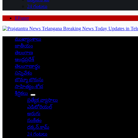
24 గంటలు
EPaper
ముఖ్యాంశాలు
జాతీయం
తెలంగాణ
ఆంధ్రప్రదేశ్
తెలంగాణార్థం
సన్నివేశం
బొమ్మా బొరుసు
సాహిత్యం-శోభ
శీర్షికలు
ప్రత్యేక వ్యాసాలు
ఎడిటోరియల్
అరుగు
సంకేతం
దక్కన్.కామ్
24 గంటలు