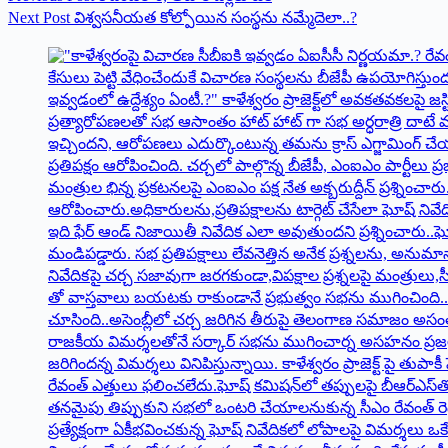
Next
Post
విశ్వసనీయత కోల్పోయిన సంస్థను నమ్మేదెలా..?