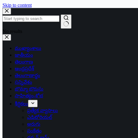
Skip to content
No results
ముఖ్యాంశాలు
జాతీయం
తెలంగాణ
ఆంధ్రప్రదేశ్
తెలంగాణార్థం
సన్నివేశం
బొమ్మా బొరుసు
సాహిత్యం-శోభ
శీర్షికలు
ప్రత్యేక వ్యాసాలు
ఎడిటోరియల్
అరుగు
సంకేతం
దక్కన్.కామ్