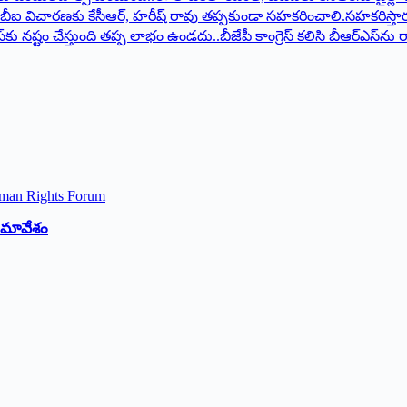
 సమావేశం