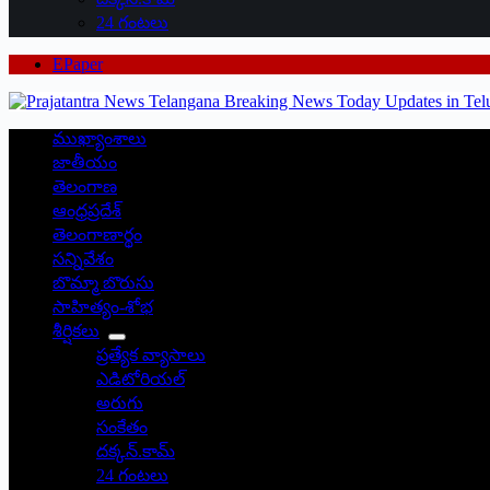
24 గంటలు
EPaper
ముఖ్యాంశాలు
జాతీయం
తెలంగాణ
ఆంధ్రప్రదేశ్
తెలంగాణార్థం
సన్నివేశం
బొమ్మా బొరుసు
సాహిత్యం-శోభ
శీర్షికలు
ప్రత్యేక వ్యాసాలు
ఎడిటోరియల్
అరుగు
సంకేతం
దక్కన్.కామ్
24 గంటలు