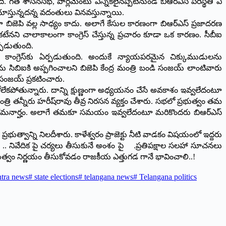
యింది. గత శాసనసభ, పార్లమెంటు ఎన్నికలైనప్పటినుండి బిఆర్‌ఎస్‌ ‌పరిస్థితి ఏ
చూస్తున్నదన్న వదంతులు వినవస్తున్నాయి.
గా బిజెపి వల్ల సాధ్యం కాదు. అలాగే కేసుల కారణంగా బిఆర్‌ఎస్‌ ‌ప్రజాదరణ
నని చాలాకాలంగా కాంగ్రెస్‌ ‌చేస్తున్న ప్రచారం కూడా ఒక కారణం. సీబీఐ
్పడుతుంది.
ో కాంగ్రెస్‌కు ఏర్పడుతుంది. అందుకే న్యాయపరమైన చిక్కుముడులను
ు సిబిఐకి అప్పగించాలని బిజెపి కేంద్ర మంత్రి బండి సంజయ్‌ ‌లాంటివారు
సంజయ్‌ ‌ప్రకటించారు.
చుకోలేకపోతున్నారు. దాన్ని క్షుణ్ణంగా అధ్యయనం చేసే అవకాశం ఇవ్వలేదంటూ
్రి తన్నీరు హరీష్‌రావు తీవ్ర నిరసన వ్యక్తం చేశారు. సభలో ప్రభుత్వం తమ
డం గమనార్హం. అలాగే తమకూ సమయం ఇవ్వలేదంటూ మరికొందరు బిఆర్‌ఎస్‌
భుత్వాన్ని నిలదీశారు. కాళేశ్వరం ప్రాజెక్టు నీటి వాడకం విషయంలో ఇద్దరు
.. నివేదిక పై చర్యలు తీసుకునే అంశం పై .ప్రతిపక్షాల సలహా సూచనలు
రభుత్వం నిర్ణయం తీసుకోవడం రాజకీయ ఎత్తుగడ గానే భావించాలి..!
ntra news
#
state elections
#
telangana news
#
Telangana politics