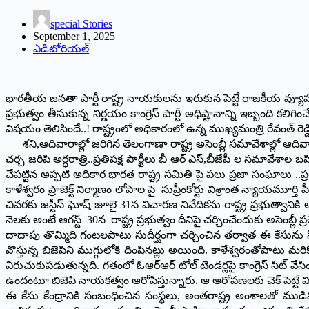
special Stories
September 1, 2025
ఎడిటోరియల్
భారతీయ జనతా పార్టీ రాష్ట్ర నాయకులను ఇరుకున పెట్టే రాజకీయ వ్యూహం 
ప్రభుత్వం తీసుకున్న నిర్ణయం కాంగ్రెస్ పార్టీ అధిష్టానాన్ని ఇబ్బంది కలి
విషయం తెలిసిందే..! రాష్ట్రంలో అధికారంలో ఉన్న ముఖ్యమంత్రి రేవంత్ రెడ్డ
శని,ఆదివారాల్లో జరిగిన తెలంగాణా రాష్ట్ర అసెంబ్లీ సమావేశాల్లో ఆదివారం క
చర్చ జరిపి అర్ధరాత్రి..ప్రతిపక్ష పార్టీలు బీ ఆర్ ఎస్,బీజేపీ ల సమావేశాల
చేపట్టిన అప్పటి అధికార భారత రాష్ట్ర సమితి పై పలు ప్రజా సంఘాలు ..ప్
కాళేశ్వరం ప్రాజెక్ట్ నిర్మాణం లోపాల పై సుప్రీంకోర్టు విశ్రాంత న్యాయమ
చివరకు జస్టీస్‌ ‌ఘోష్‌ ‌జూలై 31న విచారణ నివేదికను రాష్ట్ర ప్రభుత్వాన
నెలకు అంటే ఆగస్ట్ 30న రాష్ట్ర ప్రభుత్వం దీనిపై చర్చించేందుకు అసెంబ్లీ ప
దాదాపు తొమ్మిది గంటలపాటు సుదీర్ఘంగా చర్చించిన తర్వాత ఈ కేసును సిబ
వొస్తున్న బిజెపిని ముగ్గులోకి దింపినట్లు అయింది. కాళేశ్వరంతోపాటు 
విరుచుకుపడుతున్నది. గతంలో ఓఆర్‌ఆర్‌ ‌టోల్‌ ‌టెండర్లపై కాంగ్రెస్‌ ‌స
ఉందంటూ బిజెపి నాయకత్వం ఆరోపిస్తున్నారు. ఆ ఆరోపణలకు చెక్‌ ‌పెట్టే విధంగ
ఈ కేసు కేంద్రానికి సంబంధించిన సంస్థలు, అంతరాష్ట్ర అంశాలతో ముడివడి ఉ