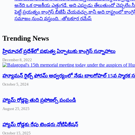
Trending News
‌హ్రిమాచల్‌ ‌ప్రదేశ్‌లో పభుత్వ ఏర్పాటుకు కాంగ్రెస్‌ ‌సన్నాహాలు
December 8, 2022
హ్యూమన్‌ రైట్స్‌ ఫోరమ్‌ ఆధ్వర్యంలో నేడు బాలగోపాల్‌ 15వ స్మారక
October 5, 2024
హ్యామ్‌ రోడ్లపై తుది ప్రపోజల్స్‌ పంపండి
August 25, 2025
హ్యామ్‌ రోడ్లకు రేపు టెండరు నోటిఫికేషన్‌
October 15, 2025