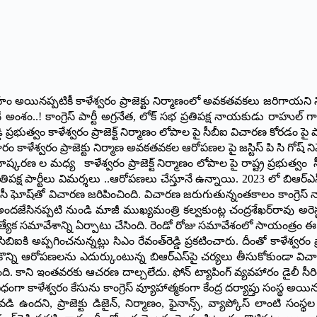
అయినప్పటికీ కాళేశ్వరం ప్రాజెక్టు నిర్మాణంలో అవకతవకలు జరిగాయని నిందా
గించే అంశం..! కాంగ్రెస్ పార్టీ అగ్రనేత, లోక్ సభ ప్రతిపక్ష నాయకుడు రాహుల
ి ప్రభుత్వం కాళేశ్వరం ప్రాజెక్ట్ నిర్మాణం లోపాల పై సీబీఐ విచారణ కోరడం ప
ాళేశ్వరం ప్రాజెక్టు నిర్మాణ అవకతవకల ఆరోపణల పై జస్టిస్ పి సి గోష్ నివేది
 బహిష్కరణ ల మధ్య కాళేశ్వరం ప్రాజెక్ట్ నిర్మాణం లోపాల పై రాష్ట్ర ప్రభుత్
రతిపక్ష పార్టీలు విమర్శలు ..ఆరోపణలు చేస్తూనే ఉన్నాయి. 2023 లో బిఆర్ఎ
ూర్తి పీసీ ఘోష్‌తో విచారణ జరిపించింది. విచారణ జరుగుతున్నంతకాలం కాంగ్రెస
ికి అందజేసినప్పటి నుండి మాజీ ముఖ్యమంత్రి కల్వకుంట్ల చంద్రశేఖర్‌రావు అ
్రత్యేక సమావేశాన్ని ఏర్పాటు చేసింది. రెండో రోజు సమావేశంలో సాయంత్రం ఈ నివేద
ిఐకి అప్పగించనున్నట్లు సిఎం రేవంత్‌రెడ్డి ప్రకటించారు. దీంతో కాళేశ్వ
మరికొన్ని ఆరోపణలను ఎదుర్కుంటున్న బిఆర్‌ఎస్‌పై చర్యలు తీసుకోకుండా వ
ిట్‌ ‌వేసింది. కాని ఇంతవరకు ఆచరణ దాల్చలేదు. ఫోన్‌ ‌ట్యాపింగ్‌ ‌వ్యవహార
ా కాళేశ్వరం కేసును కాంగ్రెస్‌ ‌వ్యూహాత్మకంగా కేంద్ర దర్యాప్తు సంస్థ అయి
ందని, ప్రాజెక్టు డిజైన్‌, ‌నిర్మాణం, ఫైనాన్స్, ‌వ్యాప్కోస్‌ ‌లాంటి సం