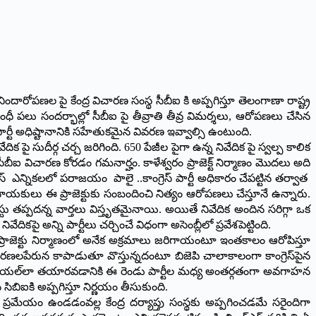
రోపణల పై కేంద్ర విచారణ సంస్థ సీబీఐ కి అప్పగిస్తూ తెలంగాణా రాష్ట్ర
్ గాంధీ పలు సందర్భాల్లో సీబీఐ పై తీవ్రాతి తీవ్ర విమర్శలు, ఆరోపణలు చేసిన
ై పార్టీ అధిష్టానానికి సహేతుకమైన వివరణ ఇవ్వాల్సి ఉంటుంది.
క పై సుదీర్గ చర్చ జరిగింది. 650 పేజీల పైగా ఉన్న నివేదిక పై స్వల్ప కాలిక
వం సీబీఐ విచారణ కోరడం గమనార్హం. కాళేశ్వరం ప్రాజెక్ట్ నిర్మాణం మొదలు అది
స్ ఎన్నికలలో పరాజయం పాలై ..కాంగ్రెస్ పార్టీ అధికారం చేపట్టిన తర్వాత
్‌ ‌నాయకులు ఈ ప్రాజెక్టుకు సంబందించి నిత్యం ఆరోపణలు చేస్తూనే ఉన్నారు.
రెస్టు తప్పదన్న వార్తలు విస్తృతమైనాయి. అయితే నివేదిక అందిన సరిగ్గా ఒక
ికపై అన్ని పార్టీలు చర్చించే విధంగా అసెంబ్లీలో ప్రవేశపెట్టింది.
రం ప్రాజెక్టు నిర్మాణంలో అనేక అక్రమాలు జరిగాయంటూ ఇంతకాలం ఆరోపిస్తూ
ిచారణలపేరున కాపాడుతూ వొస్తున్నదంటూ బిజెపి చాలాకాలంగా కాంగ్రెస్‌పైన
ం డైలీ సీరియల్‌లా తయారవడానికి ఈ రెండు పార్టీల మధ్య అంతర్గతంగా అవగాహన
న సిబిఐకి అప్పగిస్తూ నిర్ణయం తీసుకుంది.
స్థల ప్రమేయం ఉండడంవల్ల కేంద్ర దర్యాప్తు సంస్థకు అప్పగించడమే సరైందిగా