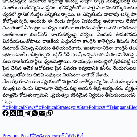
భావిస్తున్నట్లు ఆదివారం ఆర్థరాత్రి అసెంబ్లీ సాక్షిగా రాష్ట్ర ముఖ్యమంత్ర
మంత బాగులేదన్నది వాస్తవం . భవిష్యత్‌లో ఆ పార్టీ ఎలా నిలదొక్కుకుం
త్వరలో స్థానిక సంస్థల ఎన్నికలున్నాయి. ఆ ఎన్నికలను దాదాపు అన్ని పార్
కోల్పోతున్నది. అందుకు ఈ రెండు పార్టీలు ఏకమయ్యే అవకాశాలు లేకపోలేద
విచారణలో ఏమాత్రం ఆలస్యం జరిగినా ఆ రెండు పార్టీలు ఒకటి కావడంవల్లే వ
ఇంతకాలంగా బిఆర్‌ఎస్‌ ‌నాయకత్వంపై చర్యలు ఎందుకు తీసుకోవడంలే
విడదీయటంతోపాటు రాజకీయ ఎత్తుగడగా కాంగ్రెస్‌ ‌కాళేశ్వరం కేసును సిబి
డిమాండ్‌ ‌చేస్తున్న విషయం తెలియందికాదు. ఇంతకాలానికైనా కాంగ్రెస్‌ ‌తల
ఇదిలాఉంటే కాళేశ్వరంపైన జస్టీస్‌ ‌పీసీ ఘోష్‌ ఇచ్చిన 665 పేజీల నివేద
పలు రాజకీయపార్టీలు ధ్వజమెత్తాయి. సాయంత్రం అసెంబ్లీలో ప్రవేశపెట్టి అ
పైన చేసిన అనేక ఆరోపణల పైన వివరణ ఇవ్వడానికి కనీసం రెండుగంటల 
‌సభ్యులతోపాటు బిజెపి సభ్యులు నిరసనగా వాకౌట్‌ ‌చేశారు.
వేల కోట్ల రూపాయల వ్యయంతో నిర్మించిన కాళేశ్వరాన్ని ఏం చేయదల్చుకుందో 
మంత్రులు రెండు విధాలుగా చెప్పడంపట్ల ఆయన తీవ్ర అభ్యంతరం వ్యక్త
మాత్రమే కోరుతున్నామని ..ప్రభుత్వం కఠినమైన నిర్ణయం తీసుకుంటుందని త
Tags
#
#PoliticalNews
#
#PoliticalStrategy
#
#StatePolitics
#
#TelanganaElec
Previous
Post
కోదండరాం, అజార్‌ పేర్లకు ఓకే