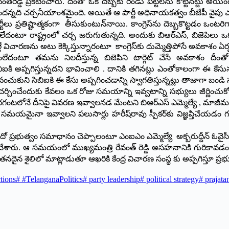
ి రేవంత్‌రెడ్డి ప్రకటించారు. దీంతో ఒక దెబ్బకు రెండు పిట్టలను కొట్టినట్టు అ
టుందన్నది చర్చనీయాంశమైంది. అయితే ఆ పార్టీ అధినాయకత్వం బీజేపీ వైపు 
టీలు ప్రతిష్టాత్మకంగా తీసుకుంటున్
నాయి. కాంగ్రెస్‌ను దెబ్బకొట్టడం ఒంటరి
ంటూ రాష్ట్రంలో చర్చ జరుగుతున్నది. అందుకు బిఆర్‌ఎస్‌, ‌బిజెపిలు ఒకటే
ిచారణను అటు కెక్కిస్తున్నారంటూ కాంగ్రెస్‌కు దుమ్మెత్తిపోసే అవకాశం ఏర
దంటూ తమను నిలదీస్తున్న బిజెపిని టార్గెట్‌ ‌చేసే అవకాశం దీంత
ఐకి అప్పగిస్తున్నదని భావించాలి . దానికి తగినట్లు ఎంతోకాలంగా ఈ కేసున
వంచుకుని సిబిఐకి ఈ కేసు అప్పగించడాన్ని స్వాగతిస్తున్నట్లు తాజాగా బండి 
ికపై చర్చించేందుకు కేవలం ఒక రోజు సమయాన్ని ఇవ్వటాన్ని సభ్యులు జీర్ణిం
రగంటలోనే దీనిపై వివరణ ఇవ్వాలనడ మేంటని బిఆర్‌ఎస్‌ ఎమ్మెల్యే , ‌మాజీమంత
సమయమైనా ఇవ్వాలని పలుసార్లు హరీష్‌రావు స్పీకర్‌కు విజ్ఞప్తిచేయ
ప్రభుత్వం సమాధానం చెప్పాలంటూ ఎంఐఎం ఎమ్మెల్యే అక్బరుద్దీన్‌ ఓవైసీ ప్ర
ంచేశారు. ఆ సమయంలో ముఖ్యమంత్రి రేవంత్ రెడ్డి అసహనానికి గురికావడం 
నదైన శైలిలో మాట్లాడుతూ ఆఖరికి కేంద్ర విచారణ సంస్థ కు అప్పగిస్తూ ప్
tions
#
#TelanganaPolitics
#
party leadership
#
political strategy
#
prajata