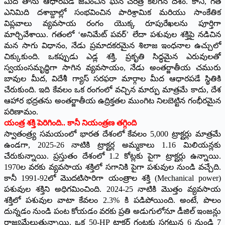
మీద తాను ఆధారపడి జీవించిన ఘన చరిత్ర కలిగిన దేశం. కానీ, గత
ఎనిమిది దశాబ్దాల్లో సంభవించిన పారిశ్రామిక మరియు సాంకేతిక
విప్లవాలు వ్యవసాయ రంగం యొక్క రూపురేఖలను పూర్తిగా
మార్చివేశాయి. గతంలో ‘అనిమేట్ పవర్’ లేదా పశువుల శక్తిపై నడిచిన
మన సాగు విధానం, నేడు ప్రమాదకరమైన శిలాజ ఇంధనాల ఉచ్చులో
చిక్కుకుంది. ఒకప్పుడు ఎడ్ల శక్తి, ప్రకృతి సిద్ధమైన ఎరువులతో
స్వయంసమృద్ధిగా సాగిన వ్యవసాయం, నేడు అంతర్జాతీయ చమురు
బావుల మీద, విదేశీ గ్యాస్ సరఫరా మార్గాల మీద ఆధారపడే స్థితికి
చేరుకుంది. ఇది కేవలం ఒక రంగంలో వచ్చిన మార్పు మాత్రమే కాదు, దేశ
ఆహార భద్రతను అంతర్జాతీయ ఉద్రిక్తతల ముంగిట నిలబెట్టిన గంభీరమైన
పరిణామం.
​యంత్ర శక్తి పెరిగింది.. కానీ నియంత్రణ తగ్గింది
​స్వాతంత్ర్య సమయంలో భారత దేశంలో కేవలం 5,000 ట్రాక్టర్లు మాత్రమే
ఉండగా, 2025-26 నాటికి ట్రాక్టర్ల అమ్మకాలు 1.16 మిలియన్లకు
చేరుకున్నాయి. ప్రస్తుతం దేశంలో 1.2 కోట్లకు పైగా ట్రాక్టర్లు ఉన్నాయి.
1970ల వరకు వ్యవసాయ శక్తిలో సగానికి పైగా పశువుల నుండి వచ్చేది.
కానీ 1991-92లో మొదటిసారిగా యంత్రాల శక్తి (Mechanical power)
పశువుల శక్తిని అధిగమించింది. 2024-25 నాటికి మొత్తం వ్యవసాయ
శక్తిలో పశువుల వాటా కేవలం 2.3% కి పడిపోయింది. అంటే, పొలం
దున్నడం నుండి పంట కోయడం వరకు ప్రతి అడుగులోనూ డీజిల్ ఇంజన్లు
రాజ్యమేలుతున్నాయి. ఒక 50-HP ట్రాక్టర్ గంటకు సగటున 6 నుండి 7