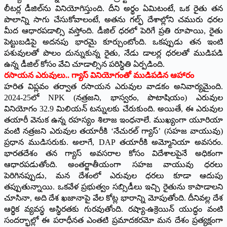
లీటర్ల డీజిల్‌ను వినియోగిస్తుంది. దీని అర్థం ఏమిటంటే, ఒక రైతు తన
పొలాన్ని సాగు చేసుకోవాలంటే, అతను గల్ఫ్ దేశాల్లోని చమురు ధరల
మీద ఆధారపడాల్సి వస్తోంది. డీజిల్ ధరలో పెరిగే ప్రతి రూపాయి, రైతు
పెట్టుబడిపై అదనపు భారమై కూర్చుంటోంది. ఒకప్పుడు తన ఇంటి
పశువులతో పొలం దున్నుకున్న రైతు, నేడు డాలర్ల ధరలతో ముడిపడి
ఉన్న డీజిల్ కోసం వేచి చూడాల్సిన పరిస్థితి ఏర్పడింది.
​రసాయన ఎరువులు.. గ్యాస్ వినియోగంతో ముడిపడిన ఆహారం
​హరిత విప్లవం తర్వాత రసాయన ఎరువుల వాడకం అనివార్యమైంది.
2024-25లో NPK (నత్రజని, భాస్వరం, పొటాషియం) ఎరువుల
వినియోగం 32.9 మిలియన్ టన్నులకు చేరుకుంది. అయితే, ఈ ఎరువుల
తయారీ వెనుక ఉన్న రహస్యం శిలాజ ఇంధనాలే. ముఖ్యంగా యూరియా
వంటి నత్రజని ఎరువుల తయారీకి ‘నేచురల్ గ్యాస్’ (సహజ వాయువు)
ప్రధాన ముడిసరుకు. అలాగే, DAP తయారీకి అమ్మోనియా అవసరం.
భారతదేశం తన గ్యాస్ అవసరాల కోసం విదేశాలపైనే అధికంగా
ఆధారపడుతోంది. అంతర్జాతీయంగా సహజ వాయువు ధరలు
పెరిగినప్పుడు, మన దేశంలో ఎరువుల ధరలు కూడా ఆదుపు
తప్పుతున్నాయి. ఒకవేళ ప్రభుత్వం సబ్సిడీలు ఇచ్చి రైతును కాపాడాలని
చూసినా, అది దేశ ఖజానాపై వేల కోట్ల భారాన్ని మోపుతోంది. దీనివల్ల దేశ
ఆర్థిక వ్యవస్థ అస్థిరతకు గురవుతోంది. రష్యా-ఉక్రెయిన్ యుద్ధం వంటి
సందర్భాల్లో ఈ పరాధీనత ఎంతటి ప్రమాదకరమో మన దేశం ప్రత్యక్షంగా