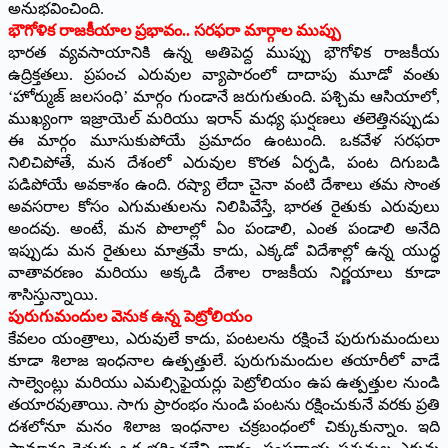
అనుభవించింది.
​భౌగోళిక రాజకీయాల ప్రభావం.. సరఫరా మార్గాల ముప్పు
​భారత వ్యవసాయానికి ఉన్న అతిపెద్ద ముప్పు భౌగోళిక రాజకీయ
ఉద్రిక్తతలు. ప్రపంచ ఎరువుల వ్యాపారంలో దాదాపు మూడో వంతు
‘హోర్ముజ్ జలసంధి’ మార్గం గుండానే జరుగుతుంది. పశ్చిమ ఆసియాలో,
ముఖ్యంగా ఇజ్రాయెల్ మరియు ఇరాన్ మధ్య ఘర్షణలు తలెత్తినప్పుడు
ఈ మార్గం మూసుకుపోయే ప్రమాదం ఉంటుంది. ఒకవేళ సరఫరా
నిలిచిపోతే, మన దేశంలో ఎరువుల కొరత ఏర్పడి, పంట దిగుబడి
పడిపోయే అవకాశం ఉంది. రష్యా లేదా చైనా వంటి దేశాలు తమ సొంత
అవసరాల కోసం ఎగుమతులను నిలిపివేస్తే, భారత రైతుకు ఎరువులు
అందవు. అంటే, మన పొలాల్లో ఏం పండాలి, ఎంత పండాలి అనేది
ఇప్పుడు మన రైతులు మాత్రమే కాదు, ఎక్కడో విదేశాల్లో ఉన్న యుద్ధ
వాతావరణం మరియు అక్కడి దేశాల రాజకీయ నిర్ణయాలు కూడా
శాసిస్తున్నాయి.
​పురుగుమందుల వెనుక ఉన్న పెట్రోలియం
​కేవలం యంత్రాలు, ఎరువులే కాదు, పంటలను రక్షించే పురుగుమందులు
కూడా శిలాజ ఇంధనాల ఉత్పత్తులే. పురుగుమందుల తయారీలో వాడే
సాల్వెంట్లు మరియు ఎమల్సిఫైయర్లు పెట్రోలియం ఉప ఉత్పత్తుల నుండి
తయారవుతాయి. సాగు ప్రారంభం నుండి పంటను రక్షించుకునే వరకు ప్రతి
దశలోనూ మనం శిలాజ ఇంధనాల చక్రబంధంలో చిక్కుకున్నాం. ఇది