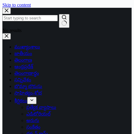
Skip to content
No results
ముఖ్యాంశాలు
జాతీయం
తెలంగాణ
ఆంధ్రప్రదేశ్
తెలంగాణార్థం
సన్నివేశం
బొమ్మా బొరుసు
సాహిత్యం-శోభ
శీర్షికలు
ప్రత్యేక వ్యాసాలు
ఎడిటోరియల్
అరుగు
సంకేతం
దక్కన్.కామ్