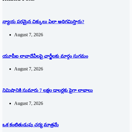
న్యాయ పరమైన చిక్కులు ఏలా అధిగమిస్తారు?
August 7, 2026
యూపీఐ లావాదేవీలపై ఛార్జీలకు మార్గం సుగమం
August 7, 2026
నిమిషానికి సుమారు 7 లక్షల డాలర్లకు పైగా లాభాలు
August 7, 2026
ఒక కంటితుడుపు చర్య మాత్రమే