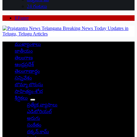
24 గంటలు
EPaper
ముఖ్యాంశాలు
జాతీయం
తెలంగాణ
ఆంధ్రప్రదేశ్
తెలంగాణార్థం
సన్నివేశం
బొమ్మా బొరుసు
సాహిత్యం-శోభ
శీర్షికలు
ప్రత్యేక వ్యాసాలు
ఎడిటోరియల్
అరుగు
సంకేతం
దక్కన్.కామ్