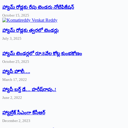
హ్యామ్‌ రోడ్లకు రేపు టెండరు నోటిఫికేషన్‌
October 15, 2025
హ్యామ్‌ రోడ్లకు త్వరలో టెండర్లు
July 3, 2025
హ్యామ్‌ ‌టెండర్లలో రూ.8వేల కోట్ల కుంభకోణం
October 25, 2025
హ్యాపీ హొలీ….
March 17, 2022
హ్యాపీ బర్త్ ‌డే… హరీష్‌రావు..!
June 2, 2022
హ్యాట్రిక్‌ ‌సీఎంగా కేసీఆర్‌
December 2, 2023