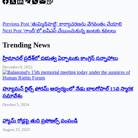
Previous
Post
‘తుమ్మిడిహట్టి’ కార్యాచరణను వేగవంతం చేయాలి
Next
Post
‘గాంధీ’లో ఐవీఎఫ్ చేయించుకున్న జంటకు కవలలు
Trending News
‌హ్రిమాచల్‌ ‌ప్రదేశ్‌లో పభుత్వ ఏర్పాటుకు కాంగ్రెస్‌ ‌సన్నాహాలు
December 8, 2022
హ్యూమన్‌ రైట్స్‌ ఫోరమ్‌ ఆధ్వర్యంలో నేడు బాలగోపాల్‌ 15వ స్మారక
సమావేశం
October 5, 2024
హ్యామ్‌ రోడ్లపై తుది ప్రపోజల్స్‌ పంపండి
August 25, 2025