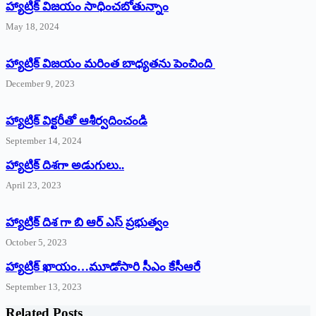
హ్యాట్రిక్‌ విజయం సాధించబోతున్నాం
May 18, 2024
హ్యాట్రిక్ విజయం మరింత బాధ్యతను పెంచింది
December 9, 2023
హ్యాట్రిక్‌ ‌విక్టరీతో ఆశీర్వదించండి
September 14, 2024
‌హ్యాట్రిక్‌ ‌దిశగా అడుగులు..
April 23, 2023
హ్యాట్రిక్ దిశ గా బి ఆర్ ఎస్ ప్రభుత్వం
October 5, 2023
హ్యాట్రిక్‌ ‌ఖాయం…మూడోసారి సీఎం కేసీఆరే
September 13, 2023
Related Posts