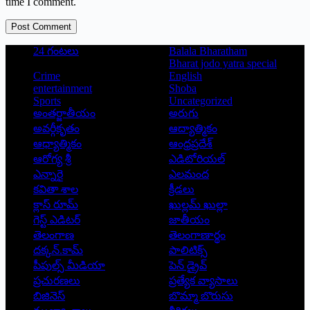
time I comment.
Post Comment
24 గంటలు
Balala Bharatham
Bharat jodo yatra special
Crime
English
entertainment
Shoba
Sports
Uncategorized
అంతర్జాతీయం
అరుగు
అవర్గీకృతం
ఆద్యాత్మికం
ఆధ్యాత్మికం
ఆంధ్రప్రదేశ్
ఆరోగ్య శ్రీ
ఎడిటోరియల్
ఎన్నారై
ఎలమంద
కవితా శాల
క్రీడలు
క్లాస్ రూమ్
ఖుల్లమ్ ఖుల్లా
గెస్ట్ ఎడిటర్
జాతీయం
తెలంగాణ
తెలంగాణార్థం
దక్కన్.కామ్
పాలిటిక్స్
పీపుల్స్ ‌మీడియా
పెన్ డ్రైవ్
ప్రచురణలు
ప్రత్యేక వ్యాసాలు
బిజినెస్
బొమ్మా బొరుసు