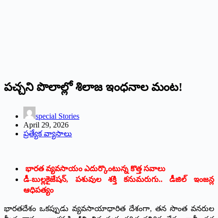
పచ్చని పొలాల్లో శిలాజ ఇంధనాల మంట!
special Stories
April 29, 2026
ప్రత్యేక వ్యాసాలు
భారత వ్యవసాయం ఎదుర్కొంటున్న కొత్త సవాలు
​డీ-బుల్లకైజేషన్, పశువుల శక్తి కనుమరుగు.. డీజిల్ ఇంజన్ల
ఆధిపత్యం
భారతదేశం ఒకప్పుడు వ్యవసాయాధారిత దేశంగా, తన సొంత వనరుల