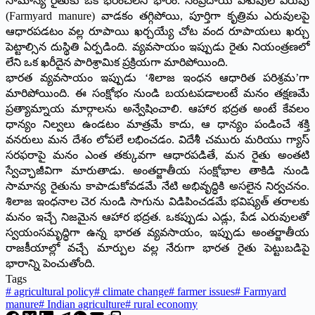
సామాన్య రైతుకు ఒక భరించలేని భారం. సంప్రదాయ పశువుల ఎరువు
(Farmyard manure) వాడకం తగ్గిపోయి, పూర్తిగా కృత్రిమ ఎరువులపై
ఆధారపడటం వల్ల రూపాయి ఖర్చయ్యే చోట వంద రూపాయలు ఖర్చు
పెట్టాల్సిన దుస్థితి ఏర్పడింది. వ్యవసాయం ఇప్పుడు రైతు నియంత్రణలో
లేని ఒక ఖరీదైన పారిశ్రామిక ప్రక్రియగా మారిపోయింది.
​భారత వ్యవసాయం ఇప్పుడు ‘శిలాజ ఇంధన ఆధారిత పరిశ్రమ’గా
మారిపోయింది. ఈ సంక్షోభం నుండి బయటపడాలంటే మనం తక్షణమే
ప్రత్యామ్నాయ మార్గాలను అన్వేషించాలి. ఆహార భద్రత అంటే కేవలం
ధాన్యం నిల్వలు ఉండటం మాత్రమే కాదు, ఆ ధాన్యం పండించే శక్తి
వనరులు మన దేశం లోపలే లభించడం. విదేశీ చమురు మరియు గ్యాస్
సరఫరాపై మనం ఎంత తక్కువగా ఆధారపడితే, మన రైతు అంతటి
స్వేచ్ఛాజీవిగా మారుతాడు. అంతర్జాతీయ సంక్షోభాల తాకిడి నుండి
సామాన్య రైతును కాపాడుకోవడమే నేటి అభివృద్ధికి అసలైన నిర్వచనం.
శిలాజ ఇంధనాల చెర నుండి సాగును విడిపించడమే భవిష్యత్ తరాలకు
మనం ఇచ్చే నిజమైన ఆహార భద్రత. ఒకప్పుడు ఎడ్లు, పేడ ఎరువులతో
స్వయంసమృద్ధిగా ఉన్న భారత వ్యవసాయం, ఇప్పుడు అంతర్జాతీయ
రాజకీయాల్లో వచ్చే మార్పుల వల్ల నేరుగా భారత రైతు పెట్టుబడిపై
భారాన్ని పెంచుతోంది.
Tags
#
agricultural policy
#
climate change
#
farmer issues
#
Farmyard
manure
#
Indian agriculture
#
rural economy