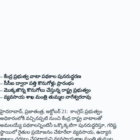
– కేంద్ర ప్ర‌భుత్వ వాటా ప‌థ‌కాల పున‌రుద్ధ‌ర‌ణ‌
– సీసీఐ ద్వారా ప‌త్తి కొనుగోళ్లు ప్రారంభం
– మొక్క‌జొన్న కొనుగోలు చేస్తున్న రాష్ట్ర ప్ర‌భుత్వం
– వ్య‌వ‌సాయ‌ శాఖ మంత్రి తుమ్మ‌ల నాగేశ్వ‌ర‌రావు
హైదరాబాద్, ప్ర‌జాతంత్ర‌, అక్టోబ‌ర్ 21: కాంగ్రెస్ ప్రభుత్వం
అధికారంలోకి వచ్చినప్పటి నుంచి కేంద్ర రాష్ట్ర వాటాలతో
అమలయ్యే పథకాలన్నింటినీ ఒక్కొక్కటిగా పునరుద్ధరిస్తూ, గరిష్ట
స్థాయిలో రైతుల ప్రయోజనం చేకూరేలా వ్యవసాయ, ఉద్యాన
శాఖలు చర్యలు చేపట్టాయని వ్య‌వ‌సాయ‌శాఖ మంత్రి తుమ్మ‌ల