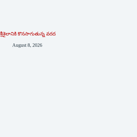
శ్రీశైలానికి కొనసాగుతున్న వరద
August 8, 2026