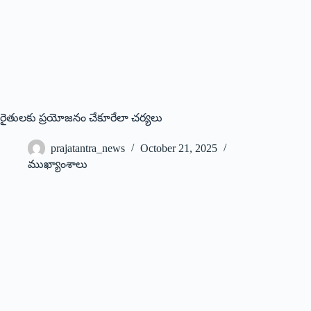
రైతుల‌కు ప్ర‌యోజ‌నం చేకూరేలా చ‌ర్య‌లు
prajatantra_news
October 21, 2025
ముఖ్యాంశాలు