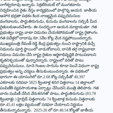
నాగేశ్వ‌ర‌రావు అన్నారు. సెక్రటేరియట్ లో మంగ‌ళ‌వారం
నిర్వ‌హించిన రైతు నేస్తం కార్యక్రమంలో పాల్గొన్న ఆయ‌న‌ జాతీయ
ఆహార భద్రతా పథకం కింద నాణ్యమైన పప్పుదినుసుల
వంగడాలను, పొద్దుతిరుగుడు, కుసుమ వంగడాలను సబ్సిడీ మీద
రైతులకుఅందచేశారు. ఈ సందర్భంగా ఆయ‌న‌ మాట్లాడుతూ గత
ప్రభుత్వం రాష్ట్ర వాటా విడుదల చేయకపోవడంతో రాష్ట్ర రైతాంగం
గత పదేళ్లలో దాదాపు రూ.3వేల‌ కోట్ల మేర నష్టపోయిందన్నారు.
ముఖ్యమంత్రి రేవంత్ రెడ్డి కేంద్ర ప్రభుత్వం నుంచి రాష్ట్రానికి వచ్చే
నిధులను పూర్తి స్థాయిలో వాడుకోవాలని, దానికి తగ్గ రాష్ట్రవాటా
నిధులు విడుదల చేసి రాష్ట్ర రైతుల ఆర్థికాభివృద్ధికి పాటుపడాలని
కృతనిశ్ఛయంతో వున్నార‌న్నారు. రాష్ట్రంలో వరితో పాటు
పప్పుదినుసులు, నూనె గింజల సాగును కూడా పెంచే విధంగా రాష్ట్ర
ప్రభుత్వం అన్ని చర్యలు తీసుకుంటుందన్నారు. ఈ పథకంలో
భాగంగా ఈ యాసంగిలో రూ.2.68 కోట్ల సబ్సిడీతో 49,397
ఎకరాలకు సరిపడా 5825 క్వింటాళ్ల శనగ విత్తనాలు 14 జిల్లాలలో
పంపిణీకి వ్యవసాయశాఖ ఏర్పాట్లు చేసిందని మంత్రి తెలిపారు. గత
వారం పంపిణీ చేసిన వేరుశనగతో పాటు, పొద్దుతిరుగుడు (83.78
క్వింటాళ్లు ) హైబ్రిడ్ విత్తనాలను 74 క్వింటాళ్ల‌ కుసుమ విత్తనాలకు
రూ.45.41 లక్షల వ్య‌యంతో సరఫరా చేయాల‌ని నిర్ణయం
తీసుకున్నామ‌న్నారు. 2025-26 లో రూ.48.54 కోట్లతో జాతీయ