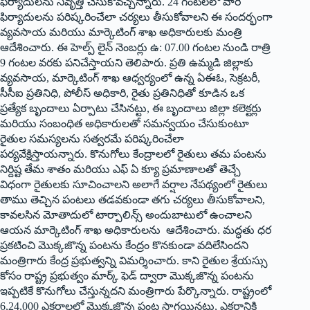
ఫిర్యాదులను నివృత్తి చేసుకోవచ్చన్నారు. 24 గంటలలో వారి
ఫిర్యాదులను పరిష్కరించేలా చర్యలు తీసుకోవాలని ఈ సందర్భంగా
వ్యవసాయ మరియు మార్కెటింగ్ శాఖ అధికారులకు మంత్రి
ఆదేశించారు. ఈ హెల్ప్ లైన్ నెంబర్లు ఉ: 07.00 గంటల నుండి రాత్రి
9 గంటల వరకు పనిచేస్తాయని తెలిపారు. ప్రతి ఉమ్మడి జిల్లాకు
వ్యవసాయ, మార్కెటింగ్ శాఖ ఆధ్వర్యంలో ఉన్న ఏఈఓ, సెక్రటరీ,
సీసీఐ ప్రతినిధి, పోలీస్ అధికారి, రైతు ప్రతినిధితో కూడిన ఒక
ప్రత్యేక బృందాలు ఏర్పాటు చేసినట్టు, ఈ బృందాలు జిల్లా కలెక్టర్లు
మరియు సంబంధిత అధికారులతో సమన్వయం చేసుకుంటూ
రైతుల సమస్యలను సత్వరమే పరిష్కరించేలా
పర్యవేక్షిస్తాయన్నారు. కొనుగోలు కేంద్రాలలో రైతులు తమ పంటను
నిర్దిష్ట తేమ శాతం మరియు ఎఫ్ ఏ క్యూ ప్రమాణాలతో తెచ్చే
విధంగా రైతులకు సూచించాల‌ని అలాగే వర్షాల నేపథ్యంలో రైతులు
తాము తెచ్చిన పంటలు తడవకుండా తగు చర్యలు తీసుకోవాలని,
కావలసిన మోతాదులో టార్పాలిన్స్ అందుబాటులో ఉంచాలని
ఆయ‌న మార్కెటింగ్ శాఖ అధికారులను ఆదేశించారు. మద్ధతు ధర
ప్రకటించి మొక్కజొన్న పంటను కేంద్రం కొనకుండా వదిలేసిందని
మంత్రిగారు కేంద్ర ప్రభుత్వన్ని విమర్శించారు. కాని రైతుల శ్రేయస్సు
కోసం రాష్ట్ర ప్రభుత్వం మార్క్ ఫెడ్ ద్వారా మొక్కజొన్న పంటను
ఇప్పటికే కొనుగోలు చేస్తున్న‌దని మంత్రిగారు పేర్కొన్నారు. రాష్ట్రంలో
6,24,000 ఎకరాలలో మొక్కజొన్న పంట సాగయినట్టు, ఎకరానికి