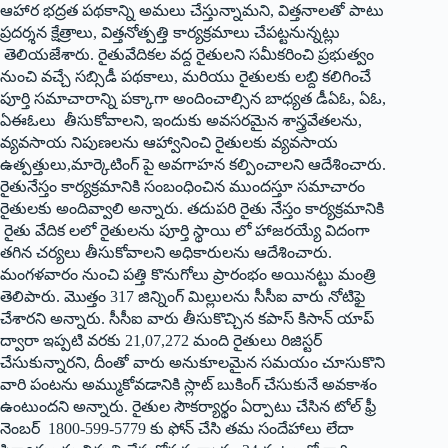
ఆహార భద్రత పథకాన్ని అమలు చేస్తున్నామని, విత్తనాలతో పాటు
ప్రదర్శన క్షేత్రాలు, విత్తనోత్పత్తి కార్యక్రమాలు చేపట్టనున్నట్లు
తెలియజేశారు. రైతువేదికల వద్ద రైతులని సమీకరించి ప్రభుత్వం
నుంచి వచ్చే సబ్సిడీ పథకాలు, మరియు రైతులకు లబ్ది కలిగించే
పూర్తి సమాచారాన్ని పక్కాగా అందించాల్సిన బాధ్యత డీఏఓ, ఏఓ,
ఏఈఓలు తీసుకోవాలని, ఇందుకు అవసరమైన శాస్త్రవేతలను,
వ్యవసాయ నిపుణలను ఆహ్వానించి రైతులకు వ్యవసాయ
ఉత్ప‌త్తులు,మార్కెటింగ్ పై అవగాహన కల్పించాలని ఆదేశించారు.
రైతునేస్తం కార్యక్రమానికి సంబంధించిన ముందస్తూ సమాచారం
రైతులకు అందివ్వాలి అన్నారు. తదుపరి రైతు నేస్తం కార్యక్రమానికి
రైతు వేదిక లలో రైతులను పూర్తి స్థాయి లో హాజరయ్యే విదంగా
తగిన చర్యలు తీసుకోవాలని అధికారులను ఆదేశించారు.
మంగ‌ళ‌వారం నుంచి పత్తి కొనుగోలు ప్రారంభం అయినట్టు మంత్రి
తెలిపారు. మొత్తం 317 జిన్నింగ్ మిల్లులను సీసీఐ వారు నోటిఫై
చేశారని అన్నారు. సీసీఐ వారు తీసుకొచ్చిన కపాస్ కిసాన్ యాప్
ద్వారా ఇప్పటి వరకు 21,07,272 మంది రైతులు రిజిస్టర్
చేసుకున్నారని, దీంతో వారు అనుకూలమైన సమయం చూసుకొని
వారి పంటను అమ్ముకోవడానికి స్లాట్ బుకింగ్ చేసుకునే అవకాశం
ఉంటుందని అన్నారు. రైతుల సౌకర్యార్థం ఏర్పాటు చేసిన టోల్ ఫ్రీ
నెంబర్ 1800-599-5779 కు ఫోన్ చేసి తమ సందేహాలు లేదా