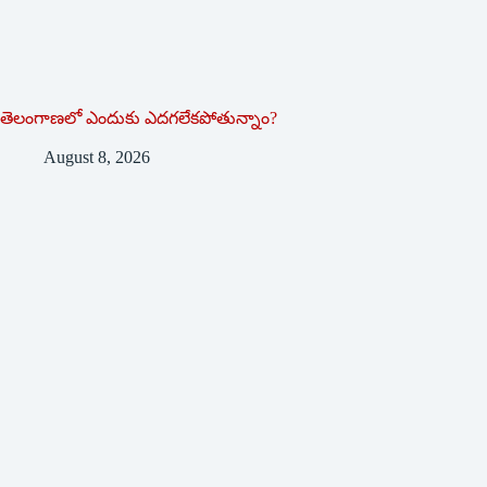
తెలంగాణలో ఎందుకు ఎదగలేకపోతున్నాం?
August 8, 2026