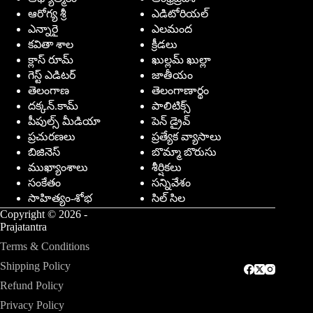
ఆరోగ్య శ్రీ
ఎడిటోరియల్
ఎన్నారై
ఎలమంద
కవితా శాల
క్రీడలు
క్లాస్ రూమ్
ఖుల్లమ్ ఖుల్లా
గెస్ట్ ఎడిటర్
జాతీయం
తెలంగాణ
తెలంగాణార్థం
దక్కన్.కామ్
పాలిటిక్స్
పీపుల్స్ ‌మీడియా
పెన్ డ్రైవ్
ప్రచురణలు
ప్రత్యేక వ్యాసాలు
బిజినెస్
బొమ్మా బొరుసు
ముఖ్యాంశాలు
శీర్షికలు
సంకేతం
సన్నివేశం
సాహిత్యం-శోభ
సిల్ సిల
Copyright © 2026 -
Prajatantra
Terms & Conditions
Shipping Policy
Refund Policy
Privacy Policy