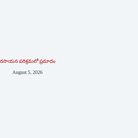
రసాయన పరిశ్రమలో ప్రమాదం
August 5, 2026