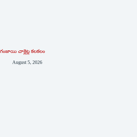
గంజాయి చాక్లెట్ల కలకలం
August 5, 2026