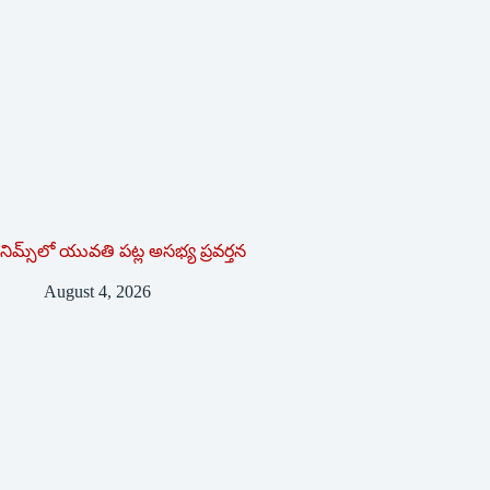
నిమ్స్‌లో యువతి పట్ల అసభ్య ప్రవర్తన
August 4, 2026