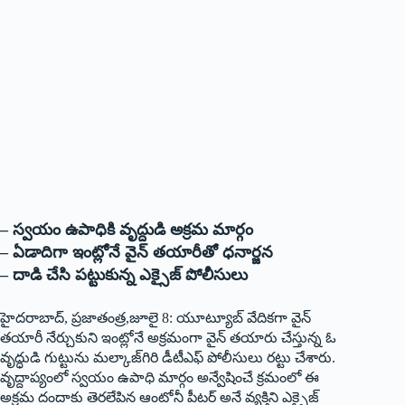
– స్వయం ఉపాధికి వృద్దుడి అక్రమ మార్గం
– ఏడాదిగా ఇంట్లోనే వైన్‌ ‌తయారీతో ధనార్జన
– దాడి చేసి పట్టుకున్న ఎక్సైజ్‌ ‌పోలీసులు
హైదరాబాద్‌,‌ ప్రజాతంత్ర,జూలై 8: యూట్యూబ్‌ వేదికగా వైన్‌
‌తయారీ నేర్చుకుని ఇంట్లోనే అక్రమంగా వైన్‌ ‌తయారు చేస్తున్న ఓ
వృద్ధుడి గుట్టును మల్కాజ్‌గిరి డీటీఎఫ్‌ ‌పోలీసులు రట్టు చేశారు.
వృద్దాప్యంలో స్వయం ఉపాధి మార్గం అన్వేషించే క్రమంలో ఈ
అక్రమ దందాకు తెరలేపిన ఆంటోనీ పీటర్‌ అనే వ్యక్తిని ఎక్సైజ్‌