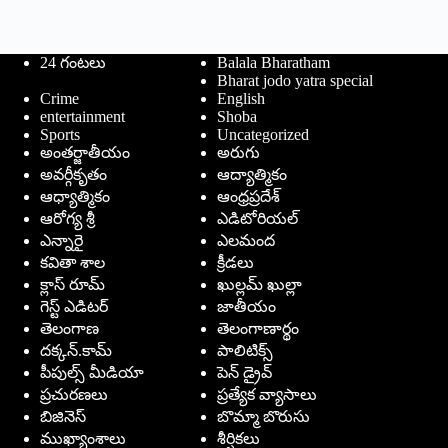
24 గంటలు
Balala Bharatham
Bharat jodo yatra special
Crime
English
entertainment
Shoba
Sports
Uncategorized
అంతర్జాతీయం
అరుగు
అవర్గీకృతం
ఆద్యాత్మికం
ఆధ్యాత్మికం
ఆంధ్రప్రదేశ్
ఆరోగ్య శ్రీ
ఎడిటోరియల్
ఎన్నారై
ఎలమంద
కవితా శాల
క్రీడలు
క్లాస్ రూమ్
ఖుల్లమ్ ఖుల్లా
గెస్ట్ ఎడిటర్
జాతీయం
తెలంగాణ
తెలంగాణార్థం
దక్కన్.కామ్
పాలిటిక్స్
పీపుల్స్ ‌మీడియా
పెన్ డ్రైవ్
ప్రచురణలు
ప్రత్యేక వ్యాసాలు
బిజినెస్
బొమ్మా బొరుసు
ముఖ్యాంశాలు
శీర్షికలు