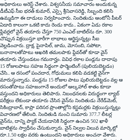
అధికారులు అరెస్ట్ ‌చేశారు. విశ్వసనీయ సమాచారం అందుకున్న
డీటీఎఫ్‌ ‌సీఐ భరత్‌ ‌కుమార్‌, ఎస్సై శ్రీనివాసరెడ్డి, సిబ్బంది కలిసి
ఉమ్మడిగా ఈ దాడులు నిర్వహించారు. నిందితుడు ఆంటోనీ పీటర్‌
‌ఏడాది కాలంగా ఒకటి కాదు రెండు కాదు.. ఏకంగా ఏడు రకాల
ఫ్లేవర్లలో వైన్‌ ‌తయారు చేస్తూ 750 ఎంఎల్‌ ‌బాటిల్‌ను రూ. 300
చొప్పున విక్రయిస్తూ భారీగా లాభాలు ఆర్జిస్తున్నట్లు సీఐ
వెల్లడించారు. ద్రాక్ష, పైనాపిల్‌, ‌జామ, మోసంబి, సపోటా,
బనానాలతోపాటు ఆఖరికి తమలపాకు ఫ్లేవర్‌తో కూడా వైన్‌
‌తయారు చేస్తుండటం గమనార్హం. వివిధ రకాల పండ్లను దాదాపు
15 రోజులపాటు సహజ సిద్ధంగా ఫార్మెంటింగ్‌ (‌పులియబెట్టడం)
చేసి.. ఆ రసంలో పంచదార, గోధుమలు కలిపి వడకట్టి వైన్‌గా
మారుస్తున్నాడు. పండ్లను 15 రోజుల పాటు పులియబెట్టడం వల్ల ఆ
రసంతోపాటు సహజంగానే అందులో ఆల్కహాల్‌ ‌శాతం కూడా
వస్తుందని అధికారులు తెలిపారు. నిబంధనలకు విరుద్ధంగా ల్యాబ్‌
‌పరీక్షలు లేకుండా తయారు చేసిన వైన్‌ను నిందితుడు నేరేడ్‌మెట్‌,
‌సికింద్రాబాద్‌, ‌కాప్రా పరిసర ప్రాంతాల్లోని కస్టమర్లకు విక్రయిస్తున్నట్లు
విచారణలో తేలింది. నిందితుడి నుంచి సుమారు 377.7 లీటర్ల
వైన్‌ను, దాన్ని ప్యాక్‌ ‌చేయడానికి సిద్ధంగా ఉంచిన 502 ఖాళీ
బాటిళ్లను స్వాధీనం చేసుకున్నారు. వైన్‌ ‌నిల్వల విలువ మార్కెట్లో
రూ.1.50 లక్షల వరకు ఉంటుందని అధికారులు అంచనా వేశారు.