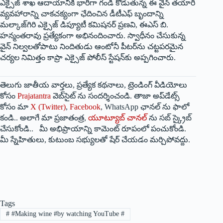
ఎక్సైజ్‌ ‌శాఖ ఆదాయానికి భారీగా గండి కొడుతున్న ఈ వైన్‌ ‌తయారీ
వ్యవహారాన్ని చాకచక్యంగా ఛేదించిన డీటీఎఫ్‌ ‌బృందాన్ని
మల్కాజ్‌గిరి ఎక్సైజ్‌ ‌డిప్యూటీ కమిషనర్‌ ‌ప్రణవి, ఈఎస్‌ ‌బి.
హన్మంతరావు ప్రత్యేకంగా అభినందించారు. స్వాధీనం చేసుకున్న
వైన్‌ ‌నిల్వలతోపాటు నిందితుడు ఆంటోనీ పీటర్‌ను చట్టపరమైన
చర్యల నిమిత్తం కాప్రా ఎక్సైజ్‌ ‌పోలీస్‌ ‌స్టేషన్‌కు అప్పగించారు.
తెలుగు జాతీయ వార్తలు, ప్రత్యేక కథనాలు, ట్రెండింగ్ వీడియోలు
కోసం
Prajatantra
వెబ్‌సైట్ ను సందర్శించండి. తాజా అప్‌డేట్స్
కోసం మా
X (Twitter)
,
Facebook
, WhatsApp ఛానల్ ను ఫాలో
కండి.. అలాగే మా ప్రజాతంత్ర,
యూట్యూబ్ చానల్
ను సబ్ స్క్రైబ్
చేసుకోండి.. మీ అభిప్రాయాన్ని కామెంట్ రూపంలో పంచుకోండి.
మీ స్నేహితులు, కుటుంబ సభ్యులతో షేర్ చేయడం మర్చిపోవద్దు.
Tags
#
#Making wine #by watching YouTube #