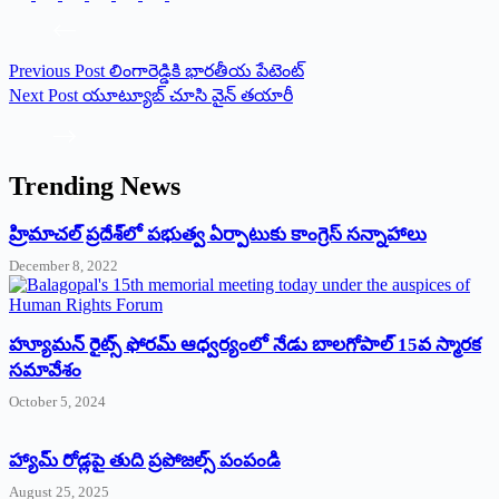
Previous
Post
లింగారెడ్డికి భారతీయ పేటెంట్
Next
Post
యూట్యూబ్‌ ‌చూసి వైన్‌ ‌తయారీ
Trending News
‌హ్రిమాచల్‌ ‌ప్రదేశ్‌లో పభుత్వ ఏర్పాటుకు కాంగ్రెస్‌ ‌సన్నాహాలు
December 8, 2022
హ్యూమన్‌ రైట్స్‌ ఫోరమ్‌ ఆధ్వర్యంలో నేడు బాలగోపాల్‌ 15వ స్మారక
సమావేశం
October 5, 2024
హ్యామ్‌ రోడ్లపై తుది ప్రపోజల్స్‌ పంపండి
August 25, 2025