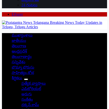
24 గంటలు
EPaper
ముఖ్యాంశాలు
జాతీయం
తెలంగాణ
ఆంధ్రప్రదేశ్
తెలంగాణార్థం
సన్నివేశం
బొమ్మా బొరుసు
సాహిత్యం-శోభ
శీర్షికలు
ప్రత్యేక వ్యాసాలు
ఎడిటోరియల్
అరుగు
సంకేతం
దక్కన్.కామ్