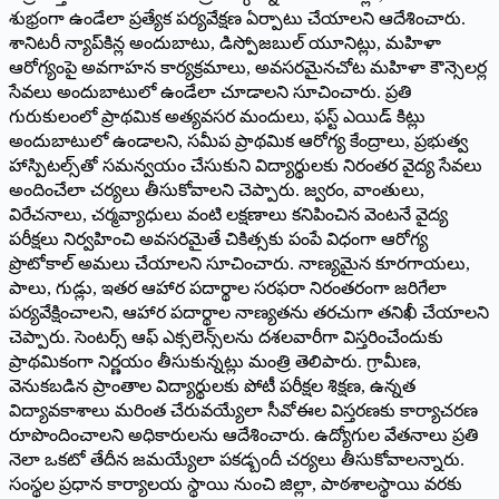
శుభ్రంగా ఉండేలా ప్రత్యేక పర్యవేక్షణ ఏర్పాటు చేయాలని ఆదేశించారు.
శానిటరీ న్యాప్‌కిన్ల అందుబాటు, డిస్పోజబుల్ యూనిట్లు, మహిళా
ఆరోగ్యంపై అవగాహన కార్యక్రమాలు, అవసరమైనచోట మహిళా కౌన్సెలర్ల
సేవలు అందుబాటులో ఉండేలా చూడాలని సూచించారు. ప్రతి
గురుకులంలో ప్రాథమిక అత్యవసర మందులు, ఫస్ట్ ఎయిడ్ కిట్లు
అందుబాటులో ఉండాలని, సమీప ప్రాథమిక ఆరోగ్య కేంద్రాలు, ప్రభుత్వ
హాస్పిటల్స్‌తో సమన్వయం చేసుకుని విద్యార్థులకు నిరంతర వైద్య సేవలు
అందించేలా చర్యలు తీసుకోవాలని చెప్పారు. జ్వరం, వాంతులు,
విరేచనాలు, చర్మవ్యాధులు వంటి లక్షణాలు కనిపించిన వెంటనే వైద్య
పరీక్షలు నిర్వహించి అవసరమైతే చికిత్సకు పంపే విధంగా ఆరోగ్య
ప్రొటోకాల్ అమలు చేయాలని సూచించారు. నాణ్యమైన కూరగాయలు,
పాలు, గుడ్లు, ఇతర ఆహార పదార్థాల సరఫరా నిరంతరంగా జరిగేలా
పర్యవేక్షించాలని, ఆహార పదార్థాల నాణ్యతను తరచుగా తనిఖీ చేయాలని
చెప్పారు. సెంటర్స్ ఆఫ్ ఎక్సలెన్స్‌లను దశలవారీగా విస్తరించేందుకు
ప్రాథమికంగా నిర్ణయం తీసుకున్నట్లు మంత్రి తెలిపారు. గ్రామీణ,
వెనుకబడిన ప్రాంతాల విద్యార్థులకు పోటీ పరీక్షల శిక్షణ, ఉన్నత
విద్యావకాశాలు మరింత చేరువయ్యేలా సీవోఈల విస్తరణకు కార్యాచరణ
రూపొందించాలని అధికారులను ఆదేశించారు. ఉద్యోగుల వేతనాలు ప్రతి
నెలా ఒకటో తేదీన జమయ్యేలా పకడ్బందీ చర్యలు తీసుకోవాలన్నారు.
సంస్థల ప్రధాన కార్యాలయ స్థాయి నుంచి జిల్లా, పాఠశాలస్థాయి వరకు