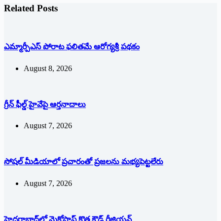
Related Posts
ఎమ్మార్పీఎస్ పోరాట ఫలితమే ఆరోగ్యశ్రీ పథకం
August 8, 2026
గ్రీన్ ఫీల్డ్ హైవేపై ఆర్తనాదాలు
August 7, 2026
సోషల్‌ ‌మీడియాలో ప్రచారంతో ప్రజలను మభ్యపెట్టలేరు
August 7, 2026
హైదరాబాద్‌లో మైక్రోసాఫ్ట్ ‌కొత్త క్లౌడ్‌ ‌రీజియన్‌