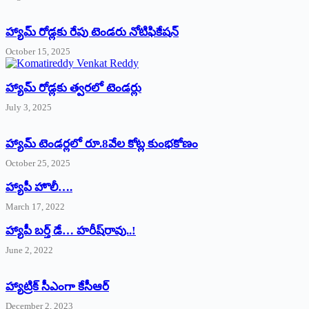
హ్యామ్‌ రోడ్లకు రేపు టెండరు నోటిఫికేషన్‌
October 15, 2025
హ్యామ్‌ రోడ్లకు త్వరలో టెండర్లు
July 3, 2025
హ్యామ్‌ ‌టెండర్లలో రూ.8వేల కోట్ల కుంభకోణం
October 25, 2025
హ్యాపీ హొలీ….
March 17, 2022
హ్యాపీ బర్త్ ‌డే… హరీష్‌రావు..!
June 2, 2022
హ్యాట్రిక్‌ ‌సీఎంగా కేసీఆర్‌
December 2, 2023