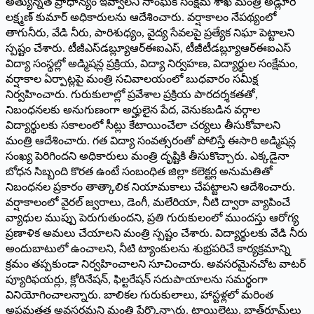
అత్యున్నత ప్రాధాన్యం ఇవ్వాలని సాంఘిక సంక్షేమ శాఖ మంత్రి అడ్లూరి
లక్ష్మణ్ కుమార్ అధికారులను ఆదేశించారు. వర్షాకాలం నేపథ్యంలో
తాగునీరు, వేడి నీరు, పారిశుధ్యం, వైద్య సేవలపై ప్రత్యేక నిఘా పెట్టాలని
స్పష్టం చేశారు. టీజీఎస్‌డబ్ల్యూఆర్ఈఐఎస్, టీజీటీడబ్ల్యూఆర్ఈఐఎస్
విద్యా సంస్థల్లో అడ్మిషన్ల ప్రక్రియ, విద్యా నిర్వహణ, విద్యార్థుల సంక్షేమం,
వర్షాకాల ఏర్పాట్లపై మంత్రి సచివాలయంలో బుధవారం సమీక్ష
నిర్వహించారు. గురుకులాల్లో ప్రవేశాల ప్రక్రియ పారదర్శకతతో,
నిబంధనలకు అనుగుణంగా అర్హులైన పేద, వెనుకబడిన వర్గాల
విద్యార్థులకు సకాలంలో సీట్లు కేటాయించేలా చర్యలు తీసుకోవాలని
మంత్రి ఆదేశించారు. గత విద్యా సంవత్సరంతో పోలిస్తే ఈసారి అడ్మిషన్ల
సంఖ్య పెరిగిందని అధికారులు మంత్రి దృష్టికి తీసుకొచ్చారు. ఎక్కడైనా
బోధన సిబ్బంది కొరత ఉంటే సంబంధిత జిల్లా కలెక్టర్ల అనుమతితో
నిబంధనల ప్రకారం తాత్కాలిక నియామకాలు చేపట్టాలని ఆదేశించారు.
వర్షాకాలంలో వైరల్ జ్వరాలు, డెంగీ, మలేరియా, నీటి ద్వారా వ్యాపించే
వ్యాధుల ముప్పు పెరుగుతుందని, ప్రతి గురుకులంలో ముందస్తు ఆరోగ్య
ప్రణాళిక అమలు చేయాలని మంత్రి స్పష్టం చేశారు. విద్యార్థులకు వేడి నీరు
అందుబాటులో ఉంచాలని, నీటి ట్యాంకులను శుభ్రపరిచే కార్యక్రమాన్ని
క్రమం తప్పకుండా నిర్వహించాలని సూచించారు. అవసరమైనచోట వాటర్
ప్యూరిఫయర్లు, క్లోరినేషన్, ఫిల్టరేషన్ సదుపాయాలను సమర్థంగా
వినియోగించాలన్నారు. బాలికల గురుకులాలు, హాస్టళ్లలో మరింత
అప్రమత్తత అవసరమని మంత్రి పేర్కొన్నారు. టాయిలెట్లు, బాత్‌రూమ్‌లు