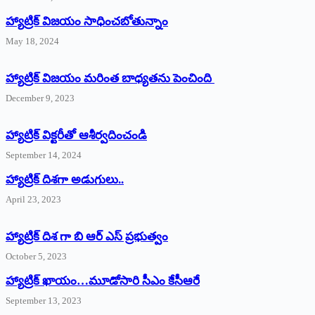
హ్యాట్రిక్‌ విజయం సాధించబోతున్నాం
May 18, 2024
హ్యాట్రిక్ విజయం మరింత బాధ్యతను పెంచింది
December 9, 2023
హ్యాట్రిక్‌ ‌విక్టరీతో ఆశీర్వదించండి
September 14, 2024
‌హ్యాట్రిక్‌ ‌దిశగా అడుగులు..
April 23, 2023
హ్యాట్రిక్ దిశ గా బి ఆర్ ఎస్ ప్రభుత్వం
October 5, 2023
హ్యాట్రిక్‌ ‌ఖాయం…మూడోసారి సీఎం కేసీఆరే
September 13, 2023