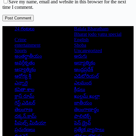
Save my name, email and website in this browser for the next
time I comment.
Post Comment
24 గంటలు
Balala Bharatham
Bharat jodo yatra special
Crime
English
entertainment
Shoba
Sports
Uncategorized
అంతర్జాతీయం
అరుగు
అవర్గీకృతం
ఆద్యాత్మికం
ఆధ్యాత్మికం
ఆంధ్రప్రదేశ్
ఆరోగ్య శ్రీ
ఎడిటోరియల్
ఎన్నారై
ఎలమంద
కవితా శాల
క్రీడలు
క్లాస్ రూమ్
ఖుల్లమ్ ఖుల్లా
గెస్ట్ ఎడిటర్
జాతీయం
తెలంగాణ
తెలంగాణార్థం
దక్కన్.కామ్
పాలిటిక్స్
పీపుల్స్ ‌మీడియా
పెన్ డ్రైవ్
ప్రచురణలు
ప్రత్యేక వ్యాసాలు