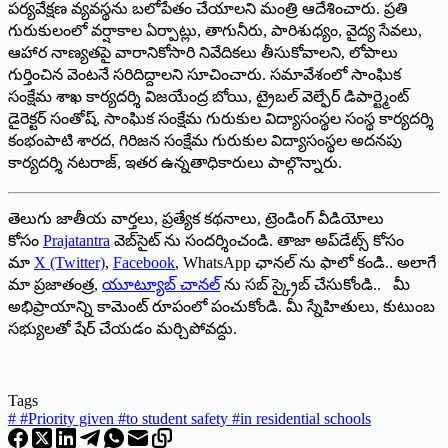
పర్యవేక్షణ వ్యవస్థను బలోపేతం చేయాలని మంత్రి ఆదేశించారు. ప్రతి
గురుకులంలో వర్షాకాల ఏర్పాట్లు, తాగునీరు, పారిశుధ్యం, వైద్య సేవలు,
ఆహార నాణ్యతపై వారానికోసారి నివేదికలు తీసుకోవాలని, లోపాలు
గుర్తించిన వెంటనే సరిదిద్దాలని సూచించారు. సమావేశంలో సాంఘిక
సంక్షేమ శాఖ కార్యదర్శి విజయేంద్ర బోయి, ట్రైబల్ వెల్ఫేర్ డిపార్ట్మెంట్
డైరెక్టర్ సంతోష్, సాంఘిక సంక్షేమ గురుకుల విద్యాసంస్థల సంస్థ కార్యదర్శి
కంభంపాటి శారద, గిరిజన సంక్షేమ గురుకుల విద్యాసంస్థల అదనపు
కార్యదర్శి నటరాజ్, ఇతర ఉన్నతాధికారులు పాల్గొన్నారు.
తెలుగు జాతీయ వార్తలు, ప్రత్యేక కథనాలు, ట్రెండింగ్ వీడియోలు
కోసం
Prajatantra
వెబ్‌సైట్ ను సందర్శించండి. తాజా అప్‌డేట్స్ కోసం
మా
X (Twitter)
,
Facebook
, WhatsApp ఛానల్ ను ఫాలో కండి.. అలాగే
మా ప్రజాతంత్ర,
యూట్యూబ్ చానల్
ను సబ్ స్క్రైబ్ చేసుకోండి.. మీ
అభిప్రాయాన్ని కామెంట్ రూపంలో పంచుకోండి. మీ స్నేహితులు, కుటుంబ
సభ్యులతో షేర్ చేయడం మర్చిపోవద్దు.
Tags
#
#Priority given #to student safety #in residential schools