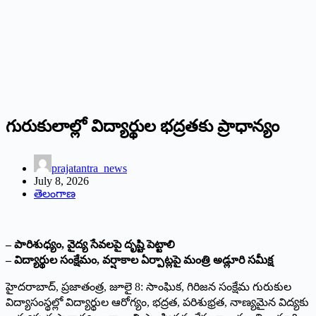
గురుకులాల్లో విద్యార్థుల భద్రతకు ప్రాధాన్యం
prajatantra_news
July 8, 2026
తెలంగాణ
– పారిశుధ్యం, వైద్య సేవలపై దృష్టి పెట్టాలి
– విద్యార్థుల సంక్షేమం, వర్షాకాల ఏర్పాట్లపై మంత్రి అడ్లూరి సమీక్ష
హైదరాబాద్, ప్రజాతంత్ర, జూలై 8: సాంఘిక, గిరిజన సంక్షేమ గురుకుల
విద్యాసంస్థల్లో విద్యార్థుల ఆరోగ్యం, భద్రత, పరిశుభ్రత, నాణ్యమైన విద్యకు