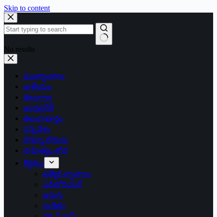
Skip to content
No results
ముఖ్యాంశాలు
జాతీయం
తెలంగాణ
ఆంధ్రప్రదేశ్
తెలంగాణార్థం
సన్నివేశం
బొమ్మా బొరుసు
సాహిత్యం-శోభ
శీర్షికలు
ప్రత్యేక వ్యాసాలు
ఎడిటోరియల్
అరుగు
సంకేతం
దక్కన్.కామ్