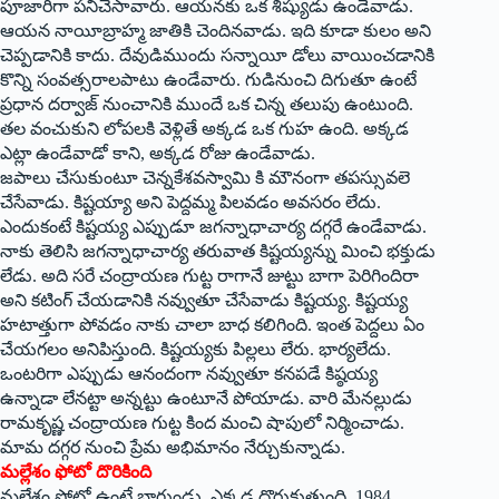
పూజారిగా పనిచేసావారు. ఆయనకు ఒక శిష్యుడు ఉండేవాడు.
ఆయన నాయీబ్రాహ్మ జాతికి చెందినవాడు. ఇది కూడా కులం అని
చెప్పడానికి కాదు. దేవుడిముందు సన్నాయీ డోలు వాయించడానికి
కొన్ని సంవత్సరాలపాటు ఉండేవారు. గుడినుంచి దిగుతూ ఉంటే
ప్రధాన దర్వాజ్‌ ‌నుంచానికి ముందే ఒక చిన్న తలుపు ఉంటుంది.
తల వంచుకుని లోపలకి వెళ్లితే అక్కడ ఒక గుహ ఉంది. అక్కడ
ఎట్లా ఉండేవాడో కాని, అక్కడ రోజు ఉండేవాడు.
జపాలు చేసుకుంటూ చెన్నకేశవస్వామి కి మౌనంగా తపస్సువలె
చేసేవాడు. కిష్టయ్యా అని పెద్దమ్మ పిలవడం అవసరం లేదు.
ఎందుకంటే కిష్టయ్య ఎప్పుడూ జగన్నాధాచార్య దగ్గరే ఉండేవాడు.
నాకు తెలిసి జగన్నాధాచార్య తరువాత కిష్టయ్యన్ను మించి భక్తుడు
లేడు. అది సరే చంద్రాయణ గుట్ట రాగానే జుట్టు బాగా పెరిగిందిరా
అని కటింగ్‌ ‌చేయడానికి నవ్వుతూ చేసేవాడు కిష్టయ్య. కిష్టయ్య
హటాత్తుగా పోవడం నాకు చాలా బాధ కలిగింది. ఇంత పెద్దలు ఏం
చేయగలం అనిపిస్తుంది. కిష్టయ్యకు పిల్లలు లేరు. భార్యలేదు.
ఒంటరిగా ఎప్పుడు ఆనందంగా నవ్వుతూ కనపడే కిష్ఠయ్య
ఉన్నాడా లేనట్టా అన్నట్టు ఉంటూనే పోయాడు. వారి మేనల్లుడు
రామకృష్ణ చంద్రాయణ గుట్ట కింద మంచి షాపులో నిర్మించాడు.
మామ దగ్గర నుంచి ప్రేమ అభిమానం నేర్చుకున్నాడు.
మల్లేశం ఫోటో దొరికింది
మల్లేశం ఫోటో ఉంటే బాగుండు. ఎక్కడ దొరుకుతుంది. 1984