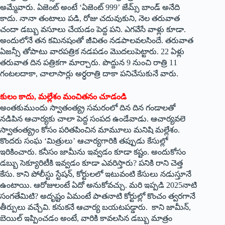
అమ్మేవారు. ఏజెంట్‌ అం‌టే ‘ఏజెంట్‌ 999’ ‌జేమ్స్ ‌బాండ్‌ అనేది
కాదు. నానా తంటాలు పడి, రోజు చదువుకుని, నెల తరువాత
చందా డబ్బు వసూలు చేయడం పెద్ద పని. ఎగవేసే వాళ్లు కూడా.
అందులోనే తన కమినషంతో జీవితం నడపాలవలసిందే. తరువాత
ఏజన్సీ తోపాటు వారపత్రిక నడపడం మొదలుపెట్టారు. 22 ఏళ్లు
తరువాత దిన పత్రికగా మార్చారు. పొద్దున 9 నుంచి రాత్రి 11
గంటలదాకా, చాలాసార్లు అర్ధరాత్రి దాకా పనిచేసుకునే వారు.
కులం కాదు, మల్లేశం మంచితనం చూడండి
అంతకుముందు స్వాతంత్య్ర సమరంలో దిన దిన గండాలతో
నడిపిన ఆచార్యకు చాలా పెద్ద సంపద ఉండేవాడు. ఆచార్యవలె
స్వాతంత్య్రం కోసం పరితపించిన మామూలు మనిషి మల్లేశం.
కొందరు సంఘ ‘మిత్రులు’ ఆచార్యగారికి తప్పుడు కేసుల్లో
ఇరికించారు. కనీసం జామీను ఇవ్వడం కూడా కష్టం. అందుకోసం
డబ్బు సెక్యూరిటీకి ఇవ్వడం కూడా ఎవరిస్తారు? పనికి రాని చెత్త
కేసు. కాని పోలీస్టు స్టేషన్‌, ‌కోర్టులలో ఇటువంటి కేసులు నడుస్తూనే
ఉంటాయి. ఆరోజులంటే ఏదో అనుకోవచ్చు. మరి ఇప్పడి 2025నాటి
సంగతేమిటి? అదృష్టం ఏమంటే పాతనాటి కోర్టుల్లో కొంచం త్వరగానే
తీర్పులు వచ్చేవి. కనుకనే ఆచార్య బయటపడ్డారు. కాని జామీన్‌,
‌బెయిల్‌ ఇప్పించడం అంటే, వారికి కావలసిన డబ్బు మాత్రం