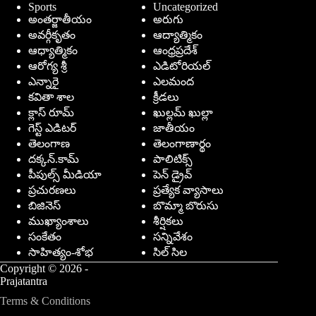
Sports
Uncategorized
అంతర్జాతీయం
అరుగు
అవర్గీకృతం
ఆద్యాత్మికం
ఆధ్యాత్మికం
ఆంధ్రప్రదేశ్
ఆరోగ్య శ్రీ
ఎడిటోరియల్
ఎన్నారై
ఎలమంద
కవితా శాల
క్రీడలు
క్లాస్ రూమ్
ఖుల్లమ్ ఖుల్లా
గెస్ట్ ఎడిటర్
జాతీయం
తెలంగాణ
తెలంగాణార్థం
దక్కన్.కామ్
పాలిటిక్స్
పీపుల్స్ ‌మీడియా
పెన్ డ్రైవ్
ప్రచురణలు
ప్రత్యేక వ్యాసాలు
బిజినెస్
బొమ్మా బొరుసు
ముఖ్యాంశాలు
శీర్షికలు
సంకేతం
సన్నివేశం
సాహిత్యం-శోభ
సిల్ సిల
Copyright © 2026 -
Prajatantra
Terms & Conditions