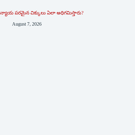
న్యాయ పరమైన చిక్కులు ఏలా అధిగమిస్తారు?
August 7, 2026