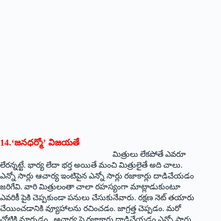
14.‘‌జనధర్మో’ విజయతే
మిత్రులు లేకపోతే ఎవరూ
లేరన్నట్టే. భార్య లేదా భర్త అయితే మంచి మిత్రులైతే అది చాలు.
ఎన్నో సార్లు ఆచార్య ఇంటిపైన ఎన్నో సార్లు రజాకార్లు దాడిచేయడం
జరిగేవి. వారి మిత్రులంతా చాలా రహస్యంగా మాట్లాడుకుంటూ
ఎవరికీ పైకి చెప్పకుండా పనులు చేసుకునేవారు. రక్షణ నెట్‌ ‌తయారు
చేయించడానికి వ్యూహాలను రచించడం. జాగ్రత్త చెప్పడం. మరో
చోటికి మార్చడం. ఆచార్య పై రజాకార్లు దాడిచేయడం ఎన్నో సార్లు