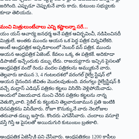
జరిగింది. ఎప్పుడూ చెప్పుకునే వారు కాదు. కుటుంబ సభ్యులకు
కూడా తెలియదు.
మంచి మిత్రులుంటేచాలు ఎన్ని కష్టాలన్నా సరే…
యం యస్‌ ఆచార్య జనధర్మ అనే పత్రిక ఆవిర్భవించీ, నడిపించినదీ
మిత్రులే. అంతకు ముందు ఆయన ఒక పెద్ద పత్రిక చిన్నవిలేకరి.
అంటే ఆంధ్రపత్రిక అప్పడికాలంలో నెంబర్‌ ‌వన్‌ ‌పత్రిక. ముందు
ఆయన ఆంధ్రపత్రిక ఏజెంట్‌. ‌కేవలం ఒక్క ఈ పత్రికకే. అదికూడా
డిపాజిట్‌ ఇచ్చేందుకు డబ్బు లేదు. రాజయ్యగారు ఇచ్చిన పైసలతో
ఆంధ్రపత్రిక వందో రెండు వందల పత్రికలను అమ్ముకునే వారు.
తెల్లవారు జామున 3, 4 గంటలదశలో వరంగల్‌ ‌రైల్వే స్టేషన్‌ ‌లో
ఆయన దైనందిన జీవితం మొదలవుతుంది. వరంగల్లు రైల్వేస్టేషన్‌ ‌కి
వచ్చే మద్రాస్‌ ఎడిషన్‌ ‌పత్రికల కట్టలు విసిరేసి వెళ్లిపోయేవాడు.
అందులో విజయవాడ నుంచి చేరిన పత్రికల కట్టలను నాన్న
వెతుక్కొవాలి. సైకిల్‌ ‌కు కట్టుకుని తెల్లవారుజామున ప్రతి ఇంటికి
దినపత్రికను విసిరేవారు. రోజూ కొనుక్కునే వారు నెలరోజుల
తరువాత డబ్బు ఇస్తారు. కొందరు ఎగవేసేవారు. చందాలు వసూలై
వస్తే గిస్తే ఆ పైసలతో అయిదుగురి కుటుంబం బ్రతకాలి.
ఆంధ్రపత్రిక ఏజెన్సీకి పని చేసేవారు. ఆంధ్రపత్రికలు 1200 కాపీలు