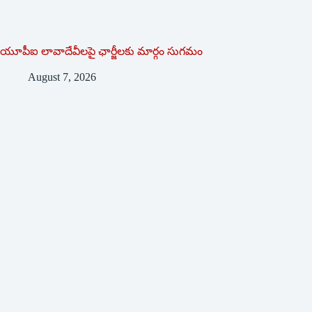
యూపీఐ లావాదేవీలపై ఛార్జీలకు మార్గం సుగమం
August 7, 2026