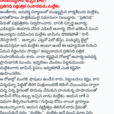
సాంబయ్యగారు ఇచ్చిన ఫోటో)
ప్రతినిధి పక్షపత్రిక సంపాదకుడు మల్లేశం
అంతేకాదు, జనధర్మ నిర్మాణంలో ముఖ్యమైన కార్యశీలురు మల్లేశం,
వారితోపాటు పాత్రికేయులై సమానంగా నిలబడ్డారు. ‘‘ప్రతినిధి’’
పేరుతో పక్షపత్రికను నిర్వహించారు. దానికి స్పూర్థి ఆచార్య.
ఎడిటర్లను తయారు చేసిన ఎడిటర్‌ ఆచార్య. దొంగ ఇరికించే నుంచి
ఆచార్యను విడిపించిన మల్లేశం జామీను దొరకకపోతే ‘‘సార్‌
‌నేనిస్తాసార్‌’’, అన్నాడు. ఎట్లనో ఏదో జేస్తం, మిమ్మల్ని జైల్లో
ఉండనిస్తమా అని మల్లేశం అంటూ ఉంటే ఈ ఆప్యాయత గురించి
ఏమవి వర్ణించడం సాధ్యం? అప్పుడాయన ప్రతినిధి పత్రిక
సంపాదకీయుడు కాదు. చాలా కష్టమైన రోజుల్లో ఆచార్య జనధర్మ
ప్రారంభానికి ముందు, జర్నలిజం మొదలు పెట్టకుముందు
మల్లేశంగారు జామీన్‌ ‌పైసలు ఇవ్వకపోతే ఎంత కష్టమో
ఊహించలేరు.
ఆ రోజుల్లో మంగలి షాపులు ఉండేవి కాదు. పెట్టుబడలు కష్టం. కాని
చిన్నడబ్బా పెట్టెతో తిరిగి మిత్రులందరికీ కటింగ్‌ ‌చేయించడం ద్వారా
చిన్న చిన్న పైసలతో పొదుపు చేసుకుని దాచుకున్న రూపాయలతో
జామీన్‌ ‌కోసం డబ్బు ఇచ్చిన వాడు మల్లేశం. ఆయన బాకీ ఏ
విధంగా తీర్చగలుగుతారు? గుర్తింపు కోసం నాయీ బ్రాహ్మలు
అంటున్నాంగాని, ఆయన వ్యక్తిత్వం తెలిసిన వారు ప్రేమతో
పిలుచుకునే పదం ‘‘మల్లేశం’’. మల్లేశం అనే మంచి మాట విన్న