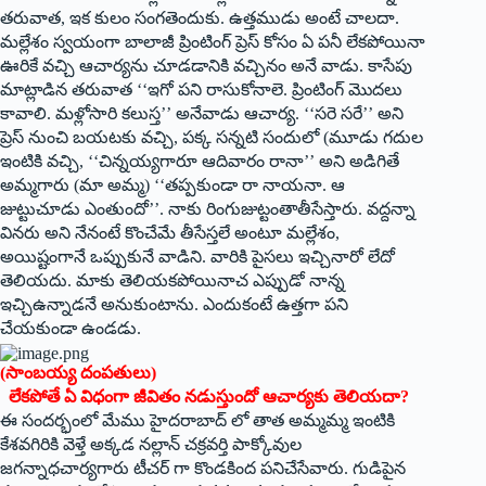
తరువాత, ఇక కులం సంగతెందుకు. ఉత్తముడు అంటే చాలదా.
మల్లేశం స్వయంగా బాలాజీ ప్రింటింగ్‌ ‌ప్రెస్‌ ‌కోసం ఏ పనీ లేకపోయినా
ఊరికే వచ్చి ఆచార్యను చూడడానికి వచ్చినం అనే వాడు. కాసేపు
మాట్లాడిన తరువాత ‘‘ఇగో పని రాసుకోనాలె. ప్రింటింగ్‌ ‌మొదలు
కావాలి. మళ్లోసారి కలుస్త’’ అనేవాడు ఆచార్య. ‘‘సరె సరే’’ అని
ప్రెస్‌ ‌నుంచి బయటకు వచ్చి, పక్క సన్నటి సందులో (మూడు గదుల
ఇంటికి వచ్చి, ‘‘చిన్నయ్యగారూ ఆదివారం రానా’’ అని అడిగితే
అమ్మగారు (మా అమ్మ) ‘‘తప్పకుండా రా నాయనా. ఆ
జుట్టుచూడు ఎంతుందో’’. నాకు రింగుజుట్టంతాతీసేస్తారు. వద్దన్నా
వినరు అని నేనంటే కొంచేమే తీసేస్తలే అంటూ మల్లేశం,
అయిష్టంగానే ఒప్పుకునే వాడిని. వారికి పైసలు ఇచ్చినారో లేదో
తెలియదు. మాకు తెలియకపోయినాచ ఎప్పుడో నాన్న
ఇచ్చిఉన్నాడనే అనుకుంటాను. ఎందుకంటే ఉత్తగా పని
చేయకుండా ఉండడు.
(‌సాంబయ్య దంపతులు)
లేకపోతే ఏ విధంగా జీవితం నడుస్తుందో ఆచార్యకు తెలియదా?
ఈ సందర్భంలో మేము హైదరాబాద్‌ ‌లో తాత అమ్మమ్మ ఇంటికి
కేశవగిరికి వెళ్తే అక్కడ నల్లాన్‌ ‌చక్రవర్తి పాక్కోవుల
జగన్నాధచార్యగారు టీచర్‌ ‌గా కొండకింద పనిచేసేవారు. గుడిపైన