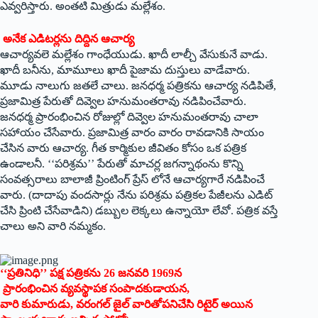
ఎవ్వరిస్తారు. అంతటి మిత్రుడు మల్లేశం.
అనేక ఎడిటర్లను దిద్దిన ఆచార్య
ఆచార్యవలె మల్లేశం గాంధేయుడు. ఖాదీ లాల్చీ వేసుకునే వాడు.
ఖాదీ బనీను, మామూలు ఖాదీ పైజామ దుస్తులు వాడేవారు.
మూడు నాలుగు జతలే చాలు. జనధర్మ పత్రికను ఆచార్య నడిపితే,
ప్రజామిత్ర పేరుతో దివ్వెల హనుమంతరావు నడిపించేవారు.
జనధర్మ ప్రారంభించిన రోజుల్లో దివ్వెల హనుమంతరావు చాలా
సహాయం చేసేవారు. ప్రజామిత్ర వారం వారం రావడానికి సాయం
చేసిన వారు ఆచార్య. గీత కార్మికుల జీవితం కోసం ఒక పత్రిక
ఉండాలనీ. ‘‘పరిశ్రమ’’ పేరుతో మాచర్ల జగన్నాథంను కొన్ని
సంవత్సరాలు బాలాజీ ప్రింటింగ్‌ ‌ప్రేస్‌ ‌లోనే ఆచార్యగారే నడిపించే
వారు. (దాదాపు వందసార్లు నేను పరిశ్రమ పత్రికల పేజీలను ఎడిట్‌
‌చేసి ప్రింటి చేసేవాడిని) డబ్బుల లెక్కలు ఉన్నాయో లేవో. పత్రిక వస్తే
చాలు అని వారి నమ్మకం.
‘‘‌ప్రతినిధి’’ పక్ష పత్రికను 26 జనవరి 1969న
ప్రారంభించిన వ్యవస్థాపక సంపాదకుడాయన,
వారి కుమారుడు, వరంగల్‌ ‌జైల్‌ ‌వారితోపనిచేసి రిటైర్‌ అయిన