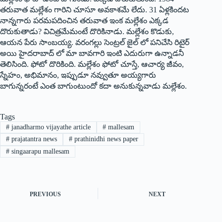
తరువాత మల్లేశం గారిని చూసూ అవకాశమే లేదు. 31 ఏళ్లకిందట
నాన్నగారు పరమపదించిన తరువాత ఇంక మల్లేశం ఎక్కడ
దొరుకుతాడు? విచిత్రమేమంటే దొరికినాడు. మల్లేశం కొడుకు,
ఆయన పేరు సాంబయ్య. వరంగల్లు సెంట్రల్‌ ‌జైల్‌ ‌లో పనిచేసి రిటైర్‌
అయి హైదరాబాద్‌ ‌లో మా బావగారి ఇంటి ఎదురుగా ఉన్నాడనీ
తెలిసింది. ఫోటో దొరికింది. మల్లేశం ఫోటో చూస్తే, ఆచార్య జీవం,
స్నేహం, అభిమానం, ఇప్పుడూ నవ్వుతూ అయ్యగారు
బాగున్నరంటే ఎంత బాగుంటుందో కదా అనుకున్నవాడు మల్లేశం.
Tags
#
janadharmo vijayathe article
#
mallesam
#
prajatantra news
#
prathinidhi news paper
#
singaarapu mallesam
PREVIOUS
NEXT