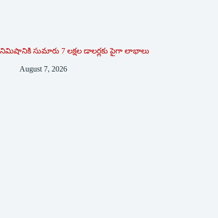
నిమిషానికి సుమారు 7 లక్షల డాలర్లకు పైగా లాభాలు
August 7, 2026