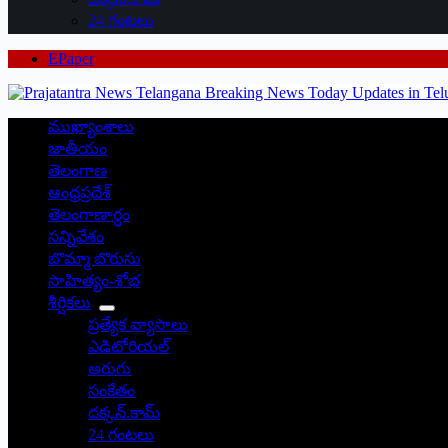
24 గంటలు
EPaper
ముఖ్యాంశాలు
జాతీయం
తెలంగాణ
ఆంధ్రప్రదేశ్
తెలంగాణార్థం
సన్నివేశం
బొమ్మా బొరుసు
సాహిత్యం-శోభ
శీర్షికలు
ప్రత్యేక వ్యాసాలు
ఎడిటోరియల్
అరుగు
సంకేతం
దక్కన్.కామ్
24 గంటలు