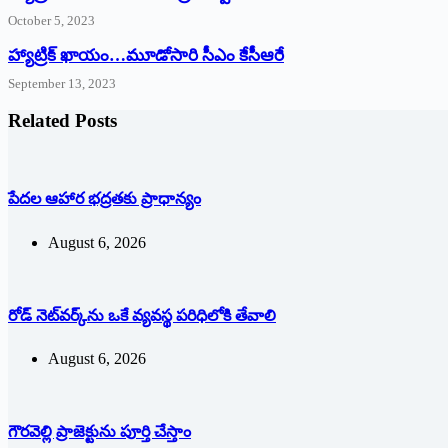
October 5, 2023
హ్యాట్రిక్‌ ‌ఖాయం…మూడోసారి సీఎం కేసీఆరే
September 13, 2023
Related Posts
పేదల ఆహార భద్రతకు ప్రాధాన్యం
August 6, 2026
రోడ్ నెట్‌వర్క్‌ను ఒకే వ్య‌వ‌స్థ ప‌రిధిలోకి తేవాలి
August 6, 2026
గౌరవెల్లి ప్రాజెక్టును పూర్తి చేస్తాం