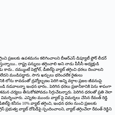
తగ్గించి ప్రజలకు ఉపశమనం కలిగించాలని బీఆర్ఎస్ డిప్యూటీ ఫ్లోర్ లీడర్
తున్నాయి.. రాష్ట్ర పన్నులు తగ్గించాలి అని నాడు పీసీసీ అధ్యక్షుడి
దు.. దమ్ముంటే పెట్రోల్, డీజిల్‌పై వ్యాట్ తగ్గించి ధరలు దించాలని
డంలేదని మండిపడ్డారు. సాగు ఖర్చులు భరించలేక రైతులు
ి లోను కావడంతో ద్రవ్యోల్బణం పెరిగి అన్ని వర్గాల ప్రజల జీవనంపై
బండి నడవాలన్నా ఇంధన భారం.. పెరిగిన ధరలు ప్రజానీకానికి పెను శాపంగా
శమన చర్యలు తీసుకోకపోవడం సిగ్గుచేటన్నారు. పెరిగిన ధరలతో ప్రతి నెలా
ి విమర్శించారు. ఎన్నికల ముందు వ్యాట్ పై విమర్శలు చేసిన రేవంత్ రెడ్డి
డీజిల్‌పై కనీసం 10% వ్యాట్ తగ్గించి, ఇంధన ధరల నుంచి ప్రజలకు
రభుత్వ వ్యాట్ దోపిడీపై స్పందించాలని, వ్యాట్ తగ్గించేలా రేవంత్ రెడ్డిని