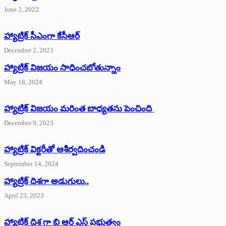
June 2, 2022
హ్యాట్రిక్‌ ‌సీఎంగా కేసీఆర్‌
December 2, 2023
హ్యాట్రిక్‌ విజయం సాధించబోతున్నాం
May 18, 2024
హ్యాట్రిక్ విజయం మరింత బాధ్యతను పెంచింది
December 9, 2023
హ్యాట్రిక్‌ ‌విక్టరీతో ఆశీర్వదించండి
September 14, 2024
‌హ్యాట్రిక్‌ ‌దిశగా అడుగులు..
April 23, 2023
హ్యాట్రిక్ దిశ గా బి ఆర్ ఎస్ ప్రభుత్వం