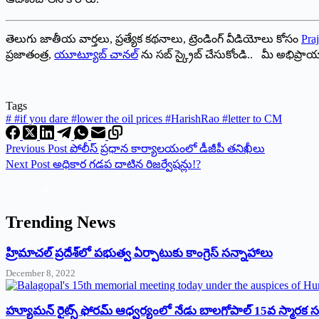
తెలుగు జాతీయ వార్తలు, ప్రత్యేక కథనాలు, ట్రెండింగ్ వీడియోలు కోసం
Praj
ప్రజాతంత్ర,
యూట్యూబ్ చానల్
ను సబ్ స్క్రైబ్ చేసుకోండి.. మీ అభిప్ర
Tags
#
#if you dare #lower the oil prices #HarishRao #letter to CM
Previous
Post
పోలీస్ ప్రధాన కార్యాలయంలో డీజీపీ తనిఖీలు
Next
Post
అధికార గడప దాటిన రిజర్వేషన్లు!?
Trending News
‌హ్రిమాచల్‌ ‌ప్రదేశ్‌లో పభుత్వ ఏర్పాటుకు కాంగ్రెస్‌ ‌సన్నాహాలు
December 8, 2022
హ్యూమన్‌ రైట్స్‌ ఫోరమ్‌ ఆధ్వర్యంలో నేడు బాలగోపాల్‌ 15వ స్మారక