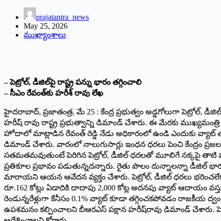
prajatantra_news
May 25, 2026
ముఖ్యాంశాలు
– పెట్రోల్, డీజిల్‌పై రాష్ట్ర పన్ను భారం తగ్గించాలి
– సీఎం రేవంత్‌కు హరీశ్ రావు లేఖ
హైదరాబాద్, ప్రజాతంత్ర, మే 25 : కేంద్ర ప్రభుత్వం అడ్డగోలుగా పెట్రోల్, 
హరీష్ రావు రాష్ట్ర ప్రభుత్వాన్ని డిమాండ్ చేశారు. ఈ మేరకు ముఖ్యమంత్రి రేవ
హోదాలో మాట్లాడిన రేవంత్ రెడ్డి నేడు అధికారంలో ఉండి ఎందుకు వ్యాట్ తగ్
డిమాండ్ చేశారు. వారంలో నాలుగుసార్లు ఇంధన ధరలు పెంచి కేంద్రం ప్రజలప
సతమతమవుతుంటే పెరిగిన పెట్రోల్, డీజిల్ ధరలతో మూలిగే నక్కపై తాటి పండు
ప్రతికూల ప్రభావం పడుతున్నదన్నారు. రైతు పొలం దున్నాలన్నా డీజిల్ భ
మారాయని ఆయన ఆవేదన వ్యక్తం చేశారు. పెట్రోల్, డీజిల్ ధరలు భరించలేక 
రూ.162 కోట్లు ఏడాదికి దాదాపు 2,000 కోట్ల అదనపు వ్యాట్ ఆదాయం వస్తుంటే ప్
రెండున్నరేళ్లుగా కేనీసం 0.1% వ్యాట్ కూడా తగ్గించకపోవడం రాజకీయ ద్వంద
ఉపశమనం కల్పించాలని బీఆరఎస్ పక్షాన హరీష్‌రావు డిమాండ్ చేశారు. పెట్రోల్,
ఆదేశించాలని కోరారు.