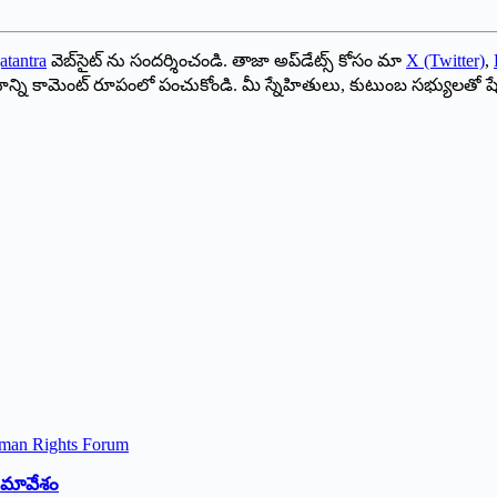
atantra
వెబ్‌సైట్ ను సందర్శించండి. తాజా అప్‌డేట్స్ కోసం మా
X (Twitter)
,
ాయాన్ని కామెంట్ రూపంలో పంచుకోండి. మీ స్నేహితులు, కుటుంబ సభ్యులతో ష
 సమావేశం