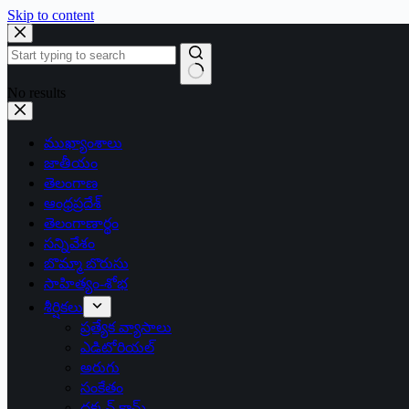
Skip to content
No results
ముఖ్యాంశాలు
జాతీయం
తెలంగాణ
ఆంధ్రప్రదేశ్
తెలంగాణార్థం
సన్నివేశం
బొమ్మా బొరుసు
సాహిత్యం-శోభ
శీర్షికలు
ప్రత్యేక వ్యాసాలు
ఎడిటోరియల్
అరుగు
సంకేతం
దక్కన్.కామ్