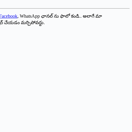
Facebook
, WhatsApp ఛానల్ ను ఫాలో కండి.. అలాగే మా
ేర్ చేయడం మర్చిపోవద్దు.