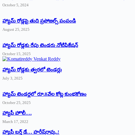
October 5, 2024
హ్యామ్‌ రోడ్లపై తుది ప్రపోజల్స్‌ పంపండి
August 25, 2025
హ్యామ్‌ రోడ్లకు రేపు టెండరు నోటిఫికేషన్‌
October 15, 2025
హ్యామ్‌ రోడ్లకు త్వరలో టెండర్లు
July 3, 2025
హ్యామ్‌ ‌టెండర్లలో రూ.8వేల కోట్ల కుంభకోణం
October 25, 2025
హ్యాపీ హొలీ….
March 17, 2022
హ్యాపీ బర్త్ ‌డే… హరీష్‌రావు..!