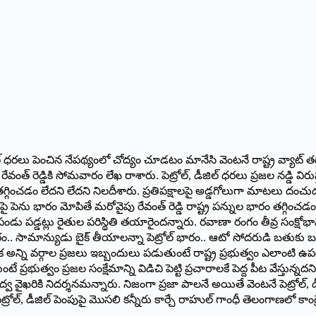
డీజిల్ ధరలు పెంచిన నేపథ్యంలో చోద్యం చూడటం మానేసి వెంటనే రాష్ట్ర వ్యాట్ 
ంత్ రెడ్డికి సోమవారం లేఖ రాశారు. పెట్రోల్, డీజిల్ ధరలు ప్రజల నడ్డి విరుస్
గించడం లేదని లేదని నిలదీశారు. ప్రతిపక్షాలపై అడ్డగోలుగా మాటలు దంచుడు కా
ై పెను భారం మోపితే మరోవైపు రేవంత్ రెడ్డి రాష్ట్ర పన్నుల భారం తగ్గించ
 పడ్డట్లు రైతుల పరిస్థితి తయారైందన్నారు. రవాణా రంగం తీవ్ర సంక్షోభానిక
ారం.. సామాన్యుడు బైక్ తీయాలన్నా పెట్రోల్ భారం.. ఆటో సోదరుడి బతుకు 
అన్ని వర్గాల ప్రజలు ఇబ్బందులు పడుతుంటే రాష్ట్ర ప్రభుత్వం ఎలాంటి ఉప
రభుత్వం ప్రజల సంక్షేమాన్ని విడిచి పెట్టి ప్రచారాలకే పెద్ద పీట వేస్తున్నదన
్వ వైఖరికి నిదర్శనమన్నారు. నిజంగా ప్రజా పాలనే అయితే వెంటనే పెట్రోల్, 
 డీజిల్ పెంపుపై మొసలి కన్నీరు కార్చే రాహుల్ గాంధీ తెలంగాణలో కాంగ్రెస్ ప్