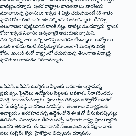
వాటిల్లుందన్నారు. ఇతర రాష్ట్రాల వారితోపాటు భారతీయ
మూలాలున్న ప్రవాసులు ఇక్కడ 4 ఏళ్లు చదువుకుంటే 85 శాతం
స్థానిక కోటా కింద అవకాశం దక్కించుకుంటారన్నారు. దీనివల్ల
తెలంగాణలో పుట్టిపెరిగిన వారికి నష్టం వాటిల్లుతుందన్నారు. స్థానిక
కోటా ఇక్కడ నివాసం ఉన్నవాళ్లకే అడుగుతున్నామని,
చదువుకున్నవారు అన్న దానిపై అడగడం లేదన్నారు. ఉద్యోగులు
బదిలీ కావడం వంటి పరిస్థితుల్లోనూ..అలాగే మెరుగైన విద్య
కోసం..ఇంటర్‌ ‌మరో రాష్ట్రంలో చదువుకున్న తెలంగాణ విద్యార్థి
స్థానికుడు కాదనడం సరికాదన్నారు.
ఐఏఎస్‌, ఐపీఎస్‌ ఉద్యోగుల పిల్లలకు అవకాశం ఇస్తామన్న
ప్రభుత్వం..ప్రైవేటు ఉద్యోగుల పిల్లలకు అవకాశం నిరాకరించడం
వివక్ష చూపడమేనన్నారు. ప్రభుత్వం తరఫున అడ్వొకేట్‌ ‌జనరల్‌
ఎ.‌సుదర్శన్‌రెడ్డి వాదనలు వినిపిస్తూ.. తెలంగాణ విద్యార్థులకు
అన్యాయం జరగకూడదన్న ఉద్దేశంతోనే ఈ జీవో తీసుకువచ్చినట్లు
తెలిపారు. నిబంధనలు తీసుకువచ్చే అధికారం రాష్ట్ర ప్రభుత్వానికి
ఉందని తెలిపారు. ఈ వివాదానికి సంబంధించి ఇరుపక్షాల వారు
పలు సుప్రీమ్‌ ‌కోర్టు, హైకోర్టుల తీర్పులను ధర్మాసనం