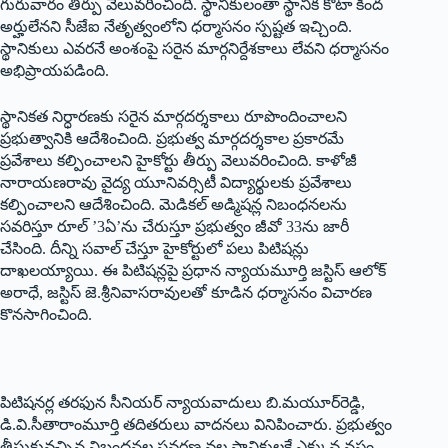
గురువారం తీర్పు వెలువరించింది. స్థానికులంతా స్థానిక కోటా కింద
అర్హులేనని సీజేఐ నేతృత్వంలోని ధర్మాసనం స్పష్టత ఇచ్చింది.
స్థానికులు ఎవరనే అంశంపై సరైన మార్గనిర్దేశకాలు లేవని ధర్మాసనం
అభిప్రాయపడింది.
స్థానికత నిర్ధారణకు సరైన మార్గదర్శకాలు రూపొందించాలని
ప్రభుత్వానికి ఆదేశించింది. ప్రభుత్వ మార్గదర్శకాల ప్రకారమే
ప్రవేశాలు కల్పించాలని హైకోర్టు తీర్పు వెలువరించింది. కాళోజీ
నారాయణరావు వైద్య యూనివర్సిటీ విద్యార్థులకు ప్రవేశాలు
కల్పించాలని ఆదేశించింది. మెడికల్‌ అడ్మిషన్ల నిబంధనలను
సవరిస్తూ రూల్‌ ’3ఏ’‌ను చేరుస్తూ ప్రభుత్వం జీవో 33ను జారీ
చేసింది. దీన్ని సవాల్‌ ‌చేస్తూ హైకోర్టులో పలు పిటిషన్లు
దాఖలయ్యాయి. ఈ పిటిషన్లపై ప్రధాన న్యాయమూర్తి జస్టిస్‌ ఆలోక్‌
అరాధే, జస్టిస్‌ ‌జె.శ్రీనివాసరావులతో కూడిన ధర్మాసనం విచారణ
కొనసాగించింది.
పిటిషనర్ల తరఫున సీనియర్‌ ‌న్యాయవాదులు బి.మయూర్‌రెడ్డి,
డి.వి.సీతారాంమూర్తి తదితరులు వాదనలు వినిపించారు. ప్రభుత్వం
తీసుకువచ్చిన నిబంధనల సవరణ వల్ల స్థానికులకే ఎక్కువ నష్టం