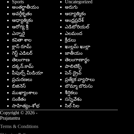
Sports
Uncategorized
అంతర్జాతీయం
అరుగు
అవర్గీకృతం
ఆద్యాత్మికం
ఆధ్యాత్మికం
ఆంధ్రప్రదేశ్
ఆరోగ్య శ్రీ
ఎడిటోరియల్
ఎన్నారై
ఎలమంద
కవితా శాల
క్రీడలు
క్లాస్ రూమ్
ఖుల్లమ్ ఖుల్లా
గెస్ట్ ఎడిటర్
జాతీయం
తెలంగాణ
తెలంగాణార్థం
దక్కన్.కామ్
పాలిటిక్స్
పీపుల్స్ ‌మీడియా
పెన్ డ్రైవ్
ప్రచురణలు
ప్రత్యేక వ్యాసాలు
బిజినెస్
బొమ్మా బొరుసు
ముఖ్యాంశాలు
శీర్షికలు
సంకేతం
సన్నివేశం
సాహిత్యం-శోభ
సిల్ సిల
Copyright © 2026 -
Prajatantra
Terms & Conditions