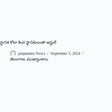
స్థానిక కోటా కింద స్థానికులంతా అర్హులే
prajatantra News
September 5, 2024
తెలంగాణ
,
ముఖ్యాంశాలు