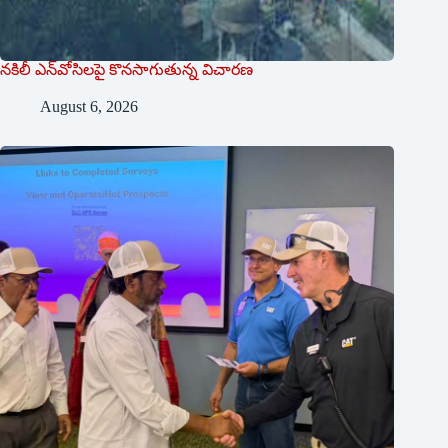
నకిలీ ఎన్‌వోసిలపై కొనసాగుతున్న విచారణ
August 6, 2026