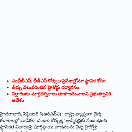
ఎంబీబీఎస్‌, ‌బీడీఎస్‌ ‌కోర్సుల ప్రవేశాల్లోనూ స్థానిక కోటా
తీర్పు వెలువరించిన హైకోర్టు ధర్మాసనం
నిర్దారణకు మార్గదర్శకాలు రూపొందించాలని ప్రభుత్వానికి
ఆదేశం
హైదరాబాద్‌, ‌సెప్టెంబర్‌ 5(ఆర్‌ఎన్‌ఎ) : ‌రాష్ట్ర వ్యాప్తంగా వైద్య
కళాశాలల్లో మెడికల్‌, ‌డెంటల్‌ ‌కోర్సుల్లో అడ్మిషన్లకు సంబంధించి
స్థానికత వివాదంపై పూర్తిస్థాయి వాదనలను విన్న హైకోర్టు