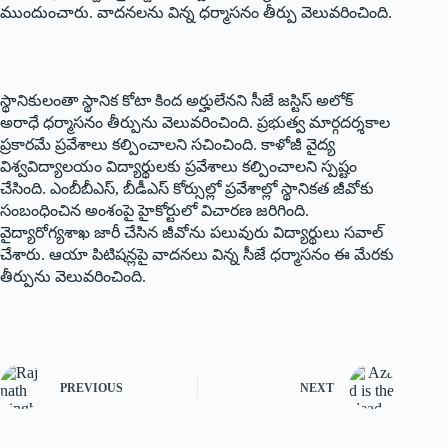
ముందుంచారు. వాదనలను విన్న ధర్మాసనం తీర్పు వెలువరించింది.
స్థానికులంతా స్థానిక కోటా కింద అర్హులేనని సీజే జస్టిస్‌ అలోక్‌
అరాధే ధర్మాసనం తీర్పును వెలువరించింది. ప్రభుత్వ మార్గదర్శకాల
ప్రకారమే ప్రవేశాలు కల్పించాలని సచించింది. కాళోజీ వైద్య
విశ్వవిద్యాలయం విద్యార్థులకు ప్రవేశాలు కల్పించాలని స్పష్టం
చేసింది. ఎంబీబీఎస్‌, ‌బీడీఎస్‌ ‌కోర్సుల్లో ప్రవేశాల్లో స్థానికత జీవోకు
సంబంధించిన అంశంపై హైకోర్టులో విచారణ జరిగింది.
వైద్యారోగ్యశాఖ జారీ చేసిన జీవోను పలువురు విద్యార్థులు సవాల్‌
‌చేశారు. ఆయా పిటిషన్లపై వాదనలు విన్న సీజే ధర్మాసనం ఈ మేరకు
తీర్పును వెలువరించింది.
PREVIOUS
NEXT