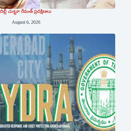
దిల్లీ చుట్టూ రేవంత్ ప్ర‌ద‌క్షిణ‌లు
August 6, 2026