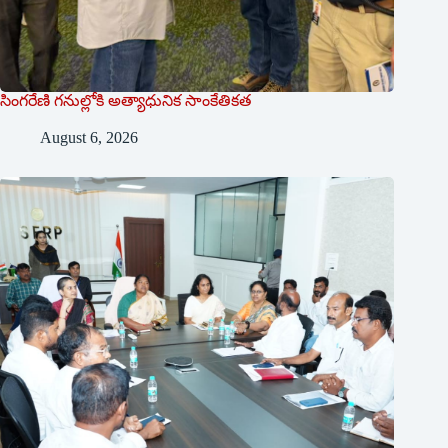
సింగరేణి గనుల్లోకి అత్యాధునిక సాంకేతికత
August 6, 2026