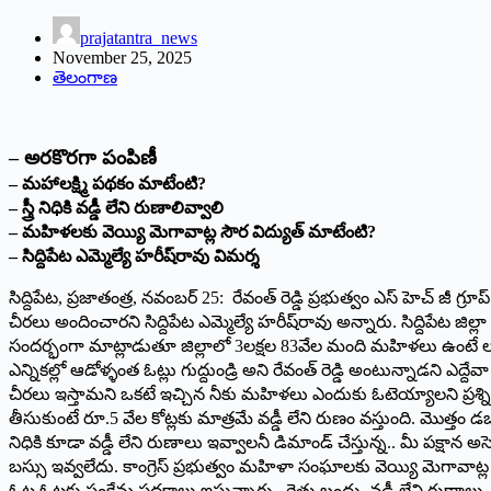
prajatantra_news
November 25, 2025
తెలంగాణ
– అరకొరగా పంపిణీ
– మ‌హాల‌క్ష్మి ప‌థ‌కం మాటేంటి?
– స్త్రీ నిధికి వ‌డ్డీ లేని రుణాలివ్వాలి
– మ‌హిళ‌ల‌కు వెయ్యి మెగావాట్ల సౌర‌ విద్యుత్ మాటేంటి?
– సిద్దిపేట ఎమ్మెల్యే హ‌రీష్‌రావు విమ‌ర్శ‌
సిద్దిపేట‌, ప్ర‌జాతంత్ర‌, న‌వంబ‌ర్ 25: రేవంత్ రెడ్డి ప్రభుత్వం ఎస్ హెచ్ 
చీరలు అందించారని సిద్దిపేట ఎమ్మెల్యే హ‌రీష్‌రావు అన్నారు. సిద్దిపే
సంద‌ర్భంగా మాట్లాడుతూ జిల్లాలో 3లక్షల 83వేల మంది మహిళలు ఉంటే లక్షా 
ఎన్నికల్లో ఆడోళ్ళంత ఓట్లు గుద్దుండ్రి అని రేవంత్ రెడ్డి అంటున్నాడ‌ని ఎద
చీరలు ఇస్తామని ఒకటే ఇచ్చిన నీకు మహిళలు ఎందుకు ఓటెయ్యాలని ప్ర‌శ్న
తీసుకుంటే రూ.5 వేల కోట్లకు మాత్రమే వడ్డీ లేని రుణం వస్తుంది. మొత్తం డబ
నిధికి కూడా వడ్డీ లేని రుణాలు ఇవ్వాలనీ డిమాండ్ చేస్తున్న.. మీ పక్షాన
బస్సు ఇవ్వలేదు. కాంగ్రెస్ ప్రభుత్వం మహిళా సంఘాలకు వెయ్యి మెగావాట్ల సో
ఓట్ల ఓట్లకు సంకేమ పథకాలు ఇస్తున్నారు. రైతు బంధు, వ‌డ్డీ లేని రుణా