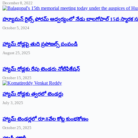
December 8, 2022
హ్యూమన్‌ రైట్స్‌ ఫోరమ్‌ ఆధ్వర్యంలో నేడు బాలగోపాల్‌ 15వ స్మారక
October 5, 2024
హ్యామ్‌ రోడ్లపై తుది ప్రపోజల్స్‌ పంపండి
August 25, 2025
హ్యామ్‌ రోడ్లకు రేపు టెండరు నోటిఫికేషన్‌
October 15, 2025
హ్యామ్‌ రోడ్లకు త్వరలో టెండర్లు
July 3, 2025
హ్యామ్‌ ‌టెండర్లలో రూ.8వేల కోట్ల కుంభకోణం
October 25, 2025