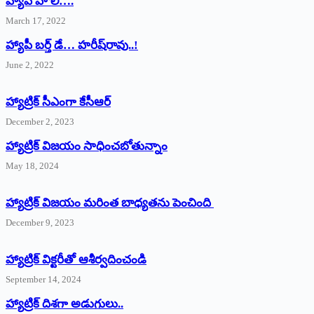
హ్యాపీ హొలీ….
March 17, 2022
హ్యాపీ బర్త్ ‌డే… హరీష్‌రావు..!
June 2, 2022
హ్యాట్రిక్‌ ‌సీఎంగా కేసీఆర్‌
December 2, 2023
హ్యాట్రిక్‌ విజయం సాధించబోతున్నాం
May 18, 2024
హ్యాట్రిక్ విజయం మరింత బాధ్యతను పెంచింది
December 9, 2023
హ్యాట్రిక్‌ ‌విక్టరీతో ఆశీర్వదించండి
September 14, 2024
‌హ్యాట్రిక్‌ ‌దిశగా అడుగులు..