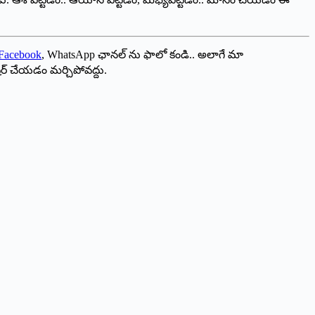
Facebook
, WhatsApp ఛానల్ ను ఫాలో కండి.. అలాగే మా
ేర్ చేయడం మర్చిపోవద్దు.