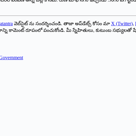
atantra
వెబ్‌సైట్ ను సందర్శించండి. తాజా అప్‌డేట్స్ కోసం మా
X (Twitter)
,
ాయాన్ని కామెంట్ రూపంలో పంచుకోండి. మీ స్నేహితులు, కుటుంబ సభ్యులతో ష
n Government