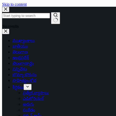
Skip to content
No results
ముఖ్యాంశాలు
జాతీయం
తెలంగాణ
ఆంధ్రప్రదేశ్
తెలంగాణార్థం
సన్నివేశం
బొమ్మా బొరుసు
సాహిత్యం-శోభ
శీర్షికలు
ప్రత్యేక వ్యాసాలు
ఎడిటోరియల్
అరుగు
సంకేతం
దక్కన్.కామ్