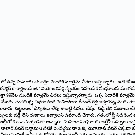
జీ గ్రూప్ లో ఉన్న సుమారు 46 లక్షల మందికి మాత్రమే చీరలు ఇస్తున్నారు.. అదే 
ట జిల్లా కలెక్టర్ కార్యాలయంలో నియోజకవర్గ స్వయం సహాయక సంఘాలకు మంగ‌ళ‌
99వేల మందికి మాత్రమే చీరలు ఇస్తున్నారన్నారు. ఒక్క ఏడాదికి మాత్రమే చీ
్దేవా చేశారు. మహాలక్ష్మి పథకం కింద మహిళలకు రేవంత్ రెడ్డి ఇస్తానన్న నెలకు 
ించారు. పట్టణంలో ఎన్నికలు లేవు కాబట్టి చీరలు లేవు.. వడ్డీ లేని రుణ
్బులకు వడ్డీ లేని రుణాలు ఇవ్వాల‌ని డిమాండ్ చేశారు. గతంలో స్త్రీ నిధి కింద
 అసెంబ్లీలో కూడా మాట్లాడతా అన్నారు. మహిళా సంఘాలకు ఆర్టీసీ బస్సులు ఇస్త
లార్ పవర్ ఇస్తామని నేటికి రెండేళ్ల‌యినా ఒక్క మెగావాట్ పవర్ ఎక్కడా కూడా
లు, చీరల పంపిణీ అన్నీ ఓట్ల‌ కోస‌మే. రుణ మాఫీ సగం ఇచ్చిండు ..సగం ఎగొ