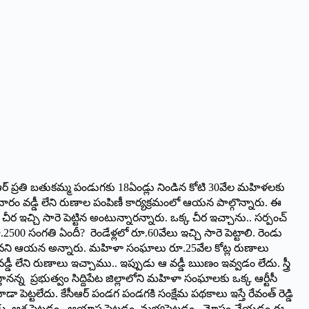
కేసీఆర్‌ ప్రతి బ‌తుక‌మ్మ పండుగ‌కు 18ఏండ్లు నిండిన కోటి 30వేల మహిళలకు
వారం వడ్డీ లేని రుణాల పంపిణీ కార్యక్రమంలో ఆయ‌న పాల్గొన్నారు. ఈ
ర ఇచ్చి సారె పెట్టిన అంటున్నారన్నారు. ఒక్క చీర ఇచ్చాను.. సర్పంచ్
రూ.2500 సంగతి ఏందీ? రెండేళ్లలో రూ.60వేలు ఇచ్చి సారె పెట్టాలి. రెండు
ాలు లేవని ఆయ‌న అన్నారు. మహిళా సంఘాలు రూ.25వేల కోట్ల రుణాలు
 వడ్డీ లేని రుణాలు ఇచ్చాము.. ఇప్పుడు ఆ వడ్డీ ఋణం ఇవ్వడం లేదు. స్త్రీ
ానన్న ప్రభుత్వం సిద్దిపేట జిల్లాలోని మహిళా సంఘాలకు ఒక్క ఆర్టీసీ
 పెట్టలేదు. కేసీఆర్‌ పండగ పండగకి సంక్షేమ పథకాలు ఇస్తే రేవంత్ రెడ్డి
ట్టిండు. ఆశ పెట్టడం.. ఆయాస పెట్టడం, మభ్యపెట్టడం.. మోసం చేయడం ఈ