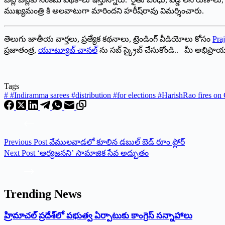
ముఖ్యమంత్రి కి అలవాటుగా మారింద‌ని హ‌రీష్‌రావు విమ‌ర్శించారు.
తెలుగు జాతీయ వార్తలు, ప్రత్యేక కథనాలు, ట్రెండింగ్ వీడియోలు కోసం
Praj
ప్రజాతంత్ర,
యూట్యూబ్ చానల్
ను సబ్ స్క్రైబ్ చేసుకోండి.. మీ అభిప్ర
Tags
#
#Indiramma sarees #distribution #for elections #HarishRao fires o
Previous
Post
వేములవాడలో కూలిన డబుల్‌ ‌బెడ్‌ ‌రూం ఫ్లోర్‌
Next
Post
‘ఆర్యజనని’ సామాజిక సేవ అద్భుతం
Trending News
‌హ్రిమాచల్‌ ‌ప్రదేశ్‌లో పభుత్వ ఏర్పాటుకు కాంగ్రెస్‌ ‌సన్నాహాలు