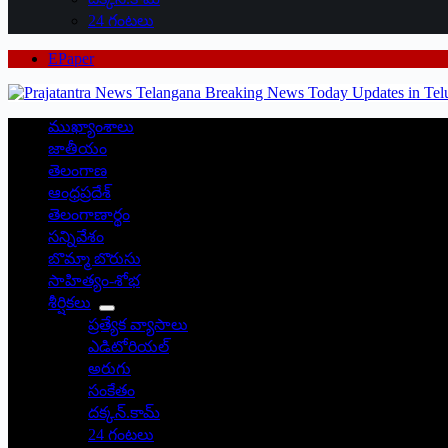
24 గంటలు
EPaper
ముఖ్యాంశాలు
జాతీయం
తెలంగాణ
ఆంధ్రప్రదేశ్
తెలంగాణార్థం
సన్నివేశం
బొమ్మా బొరుసు
సాహిత్యం-శోభ
శీర్షికలు
ప్రత్యేక వ్యాసాలు
ఎడిటోరియల్
అరుగు
సంకేతం
దక్కన్.కామ్
24 గంటలు