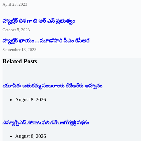
April 23, 2023
హ్యాట్రిక్ దిశ గా బి ఆర్ ఎస్ ప్రభుత్వం
October 5, 2023
హ్యాట్రిక్‌ ‌ఖాయం…మూడోసారి సీఎం కేసీఆరే
September 13, 2023
Related Posts
యూఏఈ బతుకమ్మ సంబరాలకు కేటీఆర్‌కు ఆహ్వానం
August 8, 2026
ఎమ్మార్పీఎస్ పోరాట ఫలితమే ఆరోగ్యశ్రీ పథకం
August 8, 2026