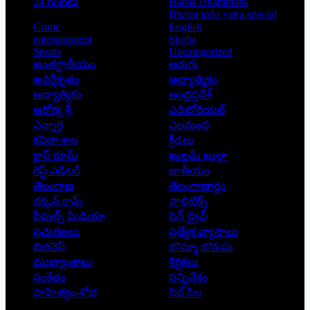
24 గంటలు
Balala Bharatham
Bharat jodo yatra special
Crime
English
entertainment
Shoba
Sports
Uncategorized
అంతర్జాతీయం
అరుగు
అవర్గీకృతం
ఆద్యాత్మికం
ఆధ్యాత్మికం
ఆంధ్రప్రదేశ్
ఆరోగ్య శ్రీ
ఎడిటోరియల్
ఎన్నారై
ఎలమంద
కవితా శాల
క్రీడలు
క్లాస్ రూమ్
ఖుల్లమ్ ఖుల్లా
గెస్ట్ ఎడిటర్
జాతీయం
తెలంగాణ
తెలంగాణార్థం
దక్కన్.కామ్
పాలిటిక్స్
పీపుల్స్ ‌మీడియా
పెన్ డ్రైవ్
ప్రచురణలు
ప్రత్యేక వ్యాసాలు
బిజినెస్
బొమ్మా బొరుసు
ముఖ్యాంశాలు
శీర్షికలు
సంకేతం
సన్నివేశం
సాహిత్యం-శోభ
సిల్ సిల
Copyright © 2026 - Prajatantra