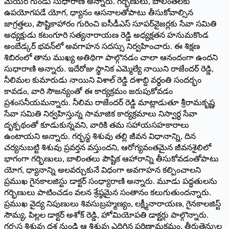
మేయర్‌ గుండు సుధారాణి అన్నారు. గర్భిణులు, బాలింతలకు
ఉపయోగపడే యోగ, ధ్యానం ఆసనాలతోపాటు తీసుకోవాల్సిన
జాగ్రత్తలు, పౌష్టికాహారం గురించి ఐసీడీఎస్‌ సూపర్‌వైజర్లకు సేవా సమితి
అధ్యక్షుడు కటంగూరి సత్యనారాయణ రెడ్డి అధ్యక్షతన హనుమకొండ
అంబేడ్కర్‌ భవన్‌లో అవగాహన సదస్సు నిర్వహించారు. ఈ శిక్షణ
శిబిరంలో తాను ముఖ్య అతిథిగా పాల్గొనడం చాలా ఆనందంగా ఉందని
సుధారాణి అన్నారు. ఇదేరోజు స్థానిక ఎమ్మెల్యే నాయిని రాజేందర్‌ రెడ్డి,
నీలిమల కుమారుడు నాయిని విశాల్‌ రెడ్డి దశాబ్ది వర్థంతి సందర్భం
కావడం, వారి సౌజన్యంతో ఈ కార్యక్రమం జరుపుకోవడం
ప్రశంసనీయమన్నారు. నీలిమ రాజేందర్‌ రెడ్డి మాట్లాడుతూ శ్రీరామకృష్ణ
సేవా సమితి నిర్వహిస్తున్న సామాజిక కార్యక్రమాలు నిస్వార్ధ సేవా
దృక్పథంతో కూడుకున్నవని, వారికి తమ సహాయసహకారాలు
ఉంటాయని అన్నారు. గర్భస్థ శిశువు తల్లి జీవన విధానాన్ని, దిన
చర్యనుబట్టి శిశువు ప్రవర్తన వస్తుందని, ఆరోగ్యవంతమైన జీవనశైలిలో
భాగంగా గర్భిణులు, బాలింతలు పౌష్టిక ఆహారాన్ని తీసుకోవడంతోపాటు
యోగ, ధ్యానాన్ని అలవర్చుకునే విధంగా అవగాహన కల్పించాలని
ప్రముఖ గైనకాలజిస్టు డాక్టర్‌ సంధ్యారాణి అన్నారు. మూడు పద్ధతులను
గర్భిణులు పాటించడం వలన శ్రేష్ఠమైన సంతానం కలుగుతుందన్నారు.
ప్రముఖ వైద్య నిపుణులు శివసుబ్రహ్మణ్యం, లక్ష్మీనారాయణ, గైనకాలజిస్ట్‌
సౌమ్య, పిల్లల డాక్టర్‌ అశోక్‌ రెడ్డి, హోమియోపతి డాక్టర్లు పాల్గొన్నారు.
గర్భస్థ శిశువు దశ నుండి ఆ శిశువు ఎదిగిన పరిణామక్రమం, తీరుతెన్నుల