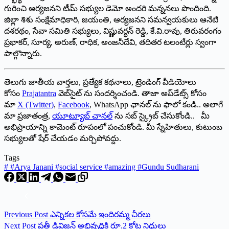
గురించి ఆర్యజనని టీమ్‌ సభ్యుల డెమో అందరి మన్ననలు పొందింది.
జిల్లా శిశు సంక్షేమాధికారి, జయంతి, ఆర్యజనని సమన్వయకులు ఆనేటి
దశరథం, సేవా సమితి సభ్యులు, విష్ణువర్ధన్‌ రెడ్డి, కే.వి.రావు, తిరువరంగం
ప్రభాకర్‌, సూర్య, అరుణ్‌, రాధిక, అంజనీదేవి, తదితర టలంటీర్లు స్వంగా
పాల్గొన్నారు.
తెలుగు జాతీయ వార్తలు, ప్రత్యేక కథనాలు, ట్రెండింగ్ వీడియోలు
కోసం
Prajatantra
వెబ్‌సైట్ ను సందర్శించండి. తాజా అప్‌డేట్స్ కోసం
మా
X (Twitter)
,
Facebook
, WhatsApp ఛానల్ ను ఫాలో కండి.. అలాగే
మా ప్రజాతంత్ర,
యూట్యూబ్ చానల్
ను సబ్ స్క్రైబ్ చేసుకోండి.. మీ
అభిప్రాయాన్ని కామెంట్ రూపంలో పంచుకోండి. మీ స్నేహితులు, కుటుంబ
సభ్యులతో షేర్ చేయడం మర్చిపోవద్దు.
Tags
#
#Arya Janani #social service #amazing #Gundu Sudharani
Previous
Post
ఎన్నికల కోసమే ఇందిరమ్మ చీరలు
Next
Post
ప్రతీ డివిజన్‌ అభివృద్ధికి రూ.2 కోట్ల నిధులు