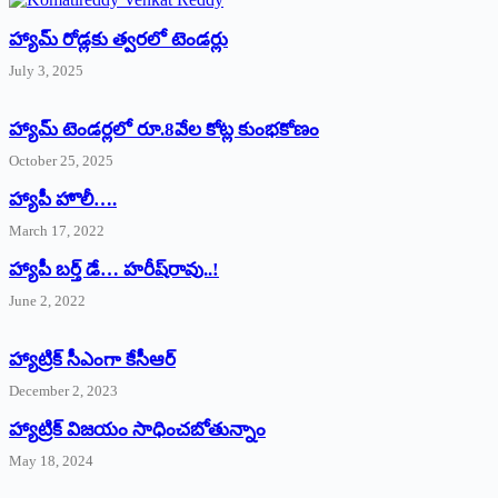
హ్యామ్‌ రోడ్లకు త్వరలో టెండర్లు
July 3, 2025
హ్యామ్‌ ‌టెండర్లలో రూ.8వేల కోట్ల కుంభకోణం
October 25, 2025
హ్యాపీ హొలీ….
March 17, 2022
హ్యాపీ బర్త్ ‌డే… హరీష్‌రావు..!
June 2, 2022
హ్యాట్రిక్‌ ‌సీఎంగా కేసీఆర్‌
December 2, 2023
హ్యాట్రిక్‌ విజయం సాధించబోతున్నాం
May 18, 2024