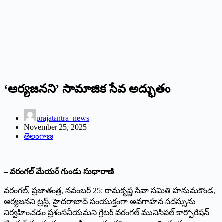
‘ఆర్యజనని’ సామాజిక సేవ అద్భుతం
prajatantra_news
November 25, 2025
తెలంగాణ
– వరంగల్‌ మేయర్‌ గుండు సుధారాణి
వరంగల్‌, ప్రజాతంత్ర, నవంబర్‌ 25: రామకృష్ణ సేవా సమితి హనుమకొండ,
ఆర్యజనని ట్రస్ట్‌, హైదరాబాద్‌ సంయుక్తంగా అవగాహన సదస్సును
నిర్వహించడం ప్రశంసనీయమని గ్రేటర్‌ వరంగల్‌ మునిసిపల్‌ కార్పొరేషన్‌