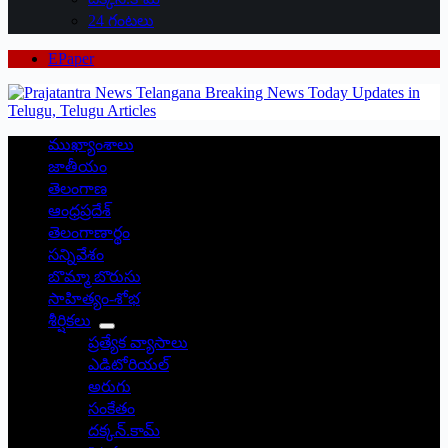
24 గంటలు
EPaper
ముఖ్యాంశాలు
జాతీయం
తెలంగాణ
ఆంధ్రప్రదేశ్
తెలంగాణార్థం
సన్నివేశం
బొమ్మా బొరుసు
సాహిత్యం-శోభ
శీర్షికలు
ప్రత్యేక వ్యాసాలు
ఎడిటోరియల్
అరుగు
సంకేతం
దక్కన్.కామ్