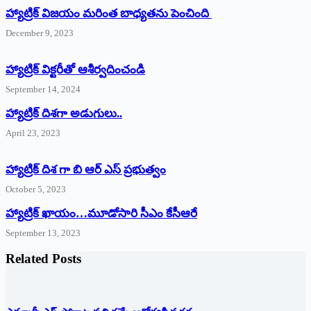
హ్యాట్రిక్ విజయం మరింత బాధ్యతను పెంచింది
December 9, 2023
హ్యాట్రిక్‌ ‌విక్టరీతో ఆశీర్వదించండి
September 14, 2024
‌హ్యాట్రిక్‌ ‌దిశగా అడుగులు..
April 23, 2023
హ్యాట్రిక్ దిశ గా బి ఆర్ ఎస్ ప్రభుత్వం
October 5, 2023
హ్యాట్రిక్‌ ‌ఖాయం…మూడోసారి సీఎం కేసీఆరే
September 13, 2023
Related Posts