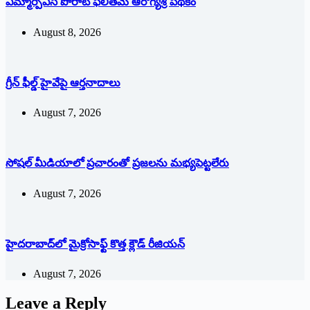
ఎమ్మార్పీఎస్ పోరాట ఫలితమే ఆరోగ్యశ్రీ పథకం
August 8, 2026
గ్రీన్ ఫీల్డ్ హైవేపై ఆర్తనాదాలు
August 7, 2026
సోషల్‌ ‌మీడియాలో ప్రచారంతో ప్రజలను మభ్యపెట్టలేరు
August 7, 2026
హైదరాబాద్‌లో మైక్రోసాఫ్ట్ ‌కొత్త క్లౌడ్‌ ‌రీజియన్‌
August 7, 2026
Leave a Reply