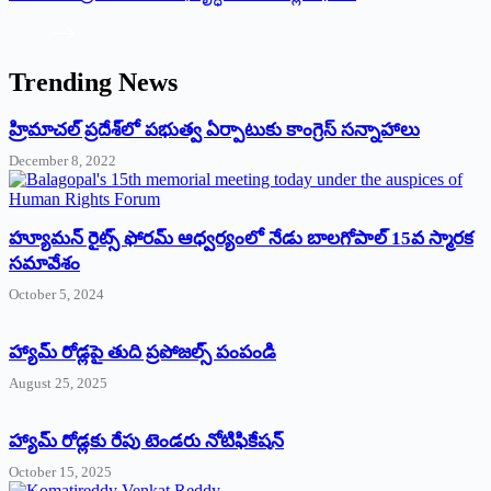
Trending News
‌హ్రిమాచల్‌ ‌ప్రదేశ్‌లో పభుత్వ ఏర్పాటుకు కాంగ్రెస్‌ ‌సన్నాహాలు
December 8, 2022
హ్యూమన్‌ రైట్స్‌ ఫోరమ్‌ ఆధ్వర్యంలో నేడు బాలగోపాల్‌ 15వ స్మారక
సమావేశం
October 5, 2024
హ్యామ్‌ రోడ్లపై తుది ప్రపోజల్స్‌ పంపండి
August 25, 2025
హ్యామ్‌ రోడ్లకు రేపు టెండరు నోటిఫికేషన్‌
October 15, 2025