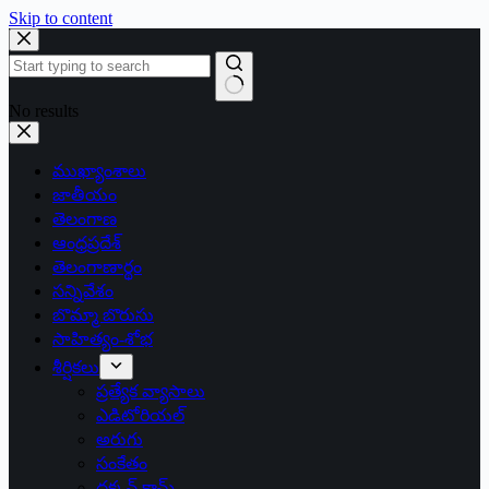
Skip to content
No results
ముఖ్యాంశాలు
జాతీయం
తెలంగాణ
ఆంధ్రప్రదేశ్
తెలంగాణార్థం
సన్నివేశం
బొమ్మా బొరుసు
సాహిత్యం-శోభ
శీర్షికలు
ప్రత్యేక వ్యాసాలు
ఎడిటోరియల్
అరుగు
సంకేతం
దక్కన్.కామ్