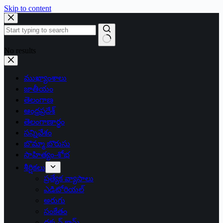
Skip to content
No results
ముఖ్యాంశాలు
జాతీయం
తెలంగాణ
ఆంధ్రప్రదేశ్
తెలంగాణార్థం
సన్నివేశం
బొమ్మా బొరుసు
సాహిత్యం-శోభ
శీర్షికలు
ప్రత్యేక వ్యాసాలు
ఎడిటోరియల్
అరుగు
సంకేతం
దక్కన్.కామ్