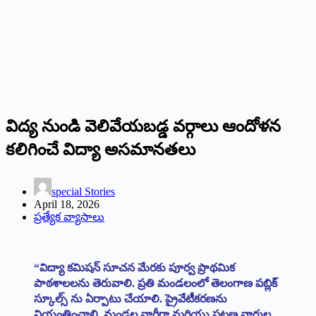
విద్య నుండి వెలివేయబడ్డ వర్గాలు ఆందోళన
కలిగించే విద్యా అసమానతలు
special Stories
April 18, 2026
ప్రత్యేక వ్యాసాలు
“విద్యా కమిషన్ సూచన మేరకు పూర్వ ప్రాథమిక
పాఠశాలలను తెరువాలి. ప్రతి మండలంలో తెలంగాణ పబ్లిక్
స్కూల్స్ ను ఏర్పాటు చేయాలి. ప్రైవేటీకరణను
నియంత్రించాలి. మండల వారీగా మరియు పట్టణ వార్డుల