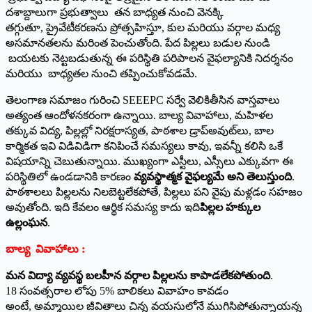
దశాబ్దాలుగా ప్రభుత్వాలు తన బాధ్యత నుంచి వెనక్కి
తగ్గుతూ, ప్రైవేటీకరణను ప్రోత్సహిస్తూ, కుల మరియు వర్గాల మధ్య
అసమానతలను మరింత పెంచుతోంది. పేద పిల్లలు బడుల నుండి
బయటకు నెట్టబడుతున్న ఈ పరిస్థితి పరిపాలన వైఫల్యానికి నిదర్శనం
మరియు బాధ్యతల నుంచి తప్పించుకోవడమే.
తెలంగాణ సమాజం గురించి SEEEPC సర్వే వెలికితీసిన వాస్తవాలు
అత్యంత ఆందోళనకరంగా ఉన్నాయి. బాల్య వివాహాలు, మహిళల
తక్కువ విద్య, పిల్లల్లో నిరక్షరాస్యత, పాఠశాల డ్రాప్‌అవుట్‌లు, బాల
కార్మికత ఇవి విడివిడిగా కనిపించే సమస్యలు కావు, ఇవన్నీ కలిసి ఒకే
విషయాన్ని చెబుతున్నాయి. ముఖ్యంగా ఎస్టీలు, ఎస్సీలు ఎక్కువగా ఈ
పరిస్థితిలో ఉండడానికి కారణం
వ్యవస్థాత్మక వైఫల్యమే అని తెలుస్తుంది
.
పాఠశాలలు పిల్లలను నిలబెట్టలేకపోతే, పిల్లలు పని వైపు మళ్లడం సహజం
అవుతోంది. ఇది కేవలం ఆర్థిక సమస్య కాదు ఇది
పిల్లల హక్కుల
ఉల్లంఘన
.
బాల్య వివాహాలు :
మన విద్యా వ్యవస్థ బలహీన వర్గాల పిల్లలను కాపాడలేకపోతుంది
.
18 సంవత్సరాల లోపు 5% బాలికలు వివాహం కావడం
అంటే, అమ్మాయిల జీవితాలు చిన్న వయసులోనే ముగిసిపోతున్నాయన్న