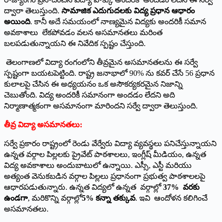
ద్వారా తెలుస్తుంది.
సామాజిక ఎదుగుదలకు విద్య ప్రధాన ఆధారం
అయింది
. కానీ అదే సమయంలో నాణ్యమైన విద్యకు అందరికీ సమాన
అవకాశాలు లేకపోవడం వలన అసమానతలు మరింత
బలపడుతున్నాయని ఈ నివేదిక స్పష్టం చేస్తుంది.
తెలంగాణలో విద్యా రంగంలోని తీవ్రమైన అసమానతలను ఈ సర్వే
స్పష్టంగా బయటపెట్టింది. రాష్ట్ర జనాభాలో 90% ను కవర్ చేసే 56 ప్రధాన
కులాలపై చేసిన ఈ అధ్యయనం ఒక అసౌకర్యకరమైన నిజాన్ని
చెబుతోంది. విద్య అందరికీ సమానంగా అందడం లేదని అది
నిర్మాణాత్మకంగా అసమానంగా మారిందని సర్వే ద్వారా తెలుస్తుంది.
తీవ్ర విద్యా అసమానతలు:
సర్వే ప్రకారం రాష్ట్రంలో రెండు వేర్వేరు విద్యా వ్యవస్థలు పనిచేస్తున్నాయని
ఉన్నత వర్గాల పిల్లలకు ప్రైవేట్ పాఠశాలలు, ఇంగ్లీష్ మీడియం, ఉన్నత
విద్య అవకాశాలు అందుబాటులో ఉన్నాయి. ఎస్సీ, ఎస్టీ మరియు
అత్యంత వెనుకబడిన వర్గాల పిల్లలు ప్రధానంగా ప్రభుత్వ పాఠశాలలపై
ఆధారపడుతున్నారు. ఉన్నత విద్యలో ఉన్నత వర్గాల్లో
37%
వరకు
ఉండగా
, మరికొన్ని వర్గాల్లో
5%
కన్నా తక్కువ
. ఇవి ఆందోళన కలిగించే
అసమానతలు.