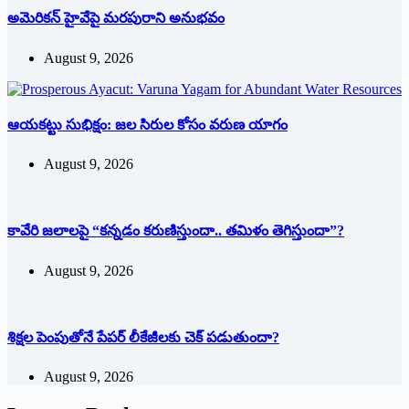
అమెరికన్ హైవేపై మ‌ర‌పురాని అనుభ‌వం
August 9, 2026
ఆయకట్టు సుభిక్షం: జల సిరుల కోసం వరుణ యాగం
August 9, 2026
కావేరి జలాలపై “కన్నడం కరుణిస్తుందా.. తమిళం తెగిస్తుందా”?
August 9, 2026
శిక్షల పెంపుతోనే పేపర్ లీకేజీలకు చెక్ పడుతుందా?
August 9, 2026