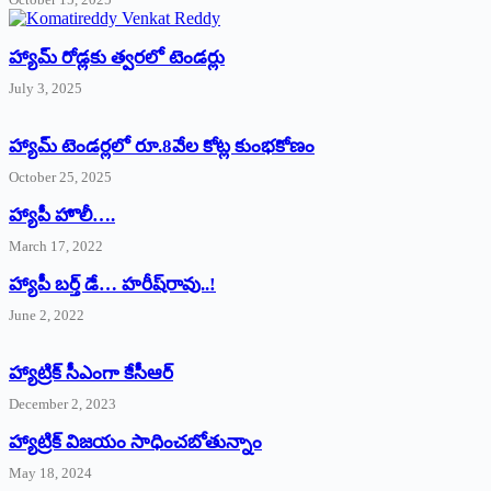
హ్యామ్‌ రోడ్లకు త్వరలో టెండర్లు
July 3, 2025
హ్యామ్‌ ‌టెండర్లలో రూ.8వేల కోట్ల కుంభకోణం
October 25, 2025
హ్యాపీ హొలీ….
March 17, 2022
హ్యాపీ బర్త్ ‌డే… హరీష్‌రావు..!
June 2, 2022
హ్యాట్రిక్‌ ‌సీఎంగా కేసీఆర్‌
December 2, 2023
హ్యాట్రిక్‌ విజయం సాధించబోతున్నాం
May 18, 2024