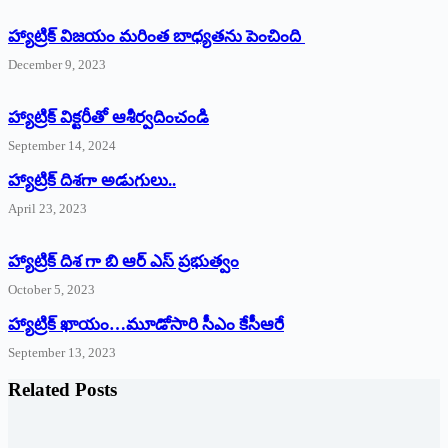
హ్యాట్రిక్ విజయం మరింత బాధ్యతను పెంచింది
December 9, 2023
హ్యాట్రిక్‌ ‌విక్టరీతో ఆశీర్వదించండి
September 14, 2024
‌హ్యాట్రిక్‌ ‌దిశగా అడుగులు..
April 23, 2023
హ్యాట్రిక్ దిశ గా బి ఆర్ ఎస్ ప్రభుత్వం
October 5, 2023
హ్యాట్రిక్‌ ‌ఖాయం…మూడోసారి సీఎం కేసీఆరే
September 13, 2023
Related Posts