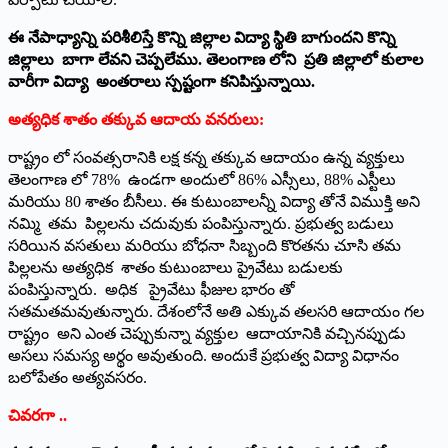
ఈ నేపాధ్యాన్ని పరిశీలిస్తే కొన్ని జిల్లాల విద్యా స్థితి బాగుందని కొన్ని
జిల్లాలు బాగా లేవని చెప్పలేము. తెలంగాణ లోని ప్రతి జిల్లాలో కులాల
వారీగా విద్యా అంతరాలు స్పష్టంగా కనిపిస్తున్నాయి.
అత్యధిక శాతం తక్కువ ఆదాయ వనరులు:
రాష్ట్రం లో సంవత్సరానికి లక్ష కన్న తక్కువ ఆదాయం ఉన్న వ్యక్తులు
తెలంగాణ లో 78% ఉండగా అందులో 86% ఎస్సీలు, 88% ఎస్టీలు
మరియు 80 శాతం బీసీలు. ఈ కుటుంబాలన్నీ విద్యా తోనే విముక్తి అని
నమ్మి తమ పిల్లలను చదువుకు పంపిస్తున్నారు. ప్రభుత్వ బడులు
సరియిన వసతులు మరియు బోధనా సిబ్బంది కొరతను చూసి తమ
పిల్లలను అత్యధిక శాతం కుటుంబాలు ప్రైవేటు బడులకు
పంపిస్తున్నారు. అధిక ప్రైవేటు ఫీజుల భారం తో
సతమతమవుతున్నారు. దేశంలోనే అతి ఎక్కువ తలసరి ఆదాయం గల
రాష్ట్రం అని ఎంత చెప్పుకున్నా వ్యక్తుల ఆదాయానికి వచ్చినప్పుడు
అసలు సమస్య అర్థం అవుతుంది. అందుకే ప్రభుత్వ విద్యా విధానం
బలోపేతం అత్యవసరం.
చివరగా ..