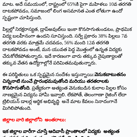
మాట. అదే సమయంలో, రాష్ట్రంలో 65%కి పైగా మహిళలు 10వ తరగతి
దాటకపోవడం, సమాజంలో లింగ అసమానత ఎంత లోతుగా ఉందో
స్పష్టంగా చూపిస్తుంది.
పిల్లల్లో నిరక్షరాస్యత, డ్రాప్‌అవుట్‌లు ఇంకా కొనసాగుతుండటం, ప్రాథమిక
విద్య బలహీనంగా ఉందని సూచిస్తుంది. సర్వే ప్రకారం 38% పిల్లలు 7వ
తరగతి వరకు మాత్రమే చదవడం, 56% మంది 12వ తరగతి
దాటకపోవడం అంటే, మన యువత పెద్ద మొత్తంలో ఉన్నత విద్యకు
చేరుకోలేకపోతున్నారు. ఇదే కారణంగా వారు తక్కువ నైపుణ్యాలతో
తక్కువ వేతన ఉద్యోగాల్లోనే పరిమితమవుతున్నారు.
ఈ పరిస్థితులు ఒక స్పష్టమైన సందేశం ఇస్తున్నాయి:
వెనుకబాటుతనం
చిన్ననాటి నుంచే ప్రారంభమవుతోంది మరియు తరతరాలకు
కొనసాగుతోంది
. ప్రత్యేకంగా అత్యంత వెనుకబడిన కులాల పిల్లల కోసం
నాణ్యమైన విద్యను హామీ ఇవ్వాలి. లేకపోతే, తెలంగాణా రైజింగ్ లేదా
ట్రిలియన్ డాలర్ల ఆర్ధిక అభివృద్ధి అనే మాట కేవలం నినాదంగానే
మిగిలిపోతుంది.
జిల్లాల వారి జిల్లాలోని అంతరాలు:
ఇక జిల్లాల వారీగా చూస్తే ఆదివాసీ ప్రాంతాలలో విద్యకు అత్యంత