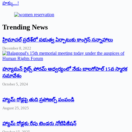
హక్కు...!
Trending News
‌హ్రిమాచల్‌ ‌ప్రదేశ్‌లో పభుత్వ ఏర్పాటుకు కాంగ్రెస్‌ ‌సన్నాహాలు
December 8, 2022
హ్యూమన్‌ రైట్స్‌ ఫోరమ్‌ ఆధ్వర్యంలో నేడు బాలగోపాల్‌ 15వ స్మారక
సమావేశం
October 5, 2024
హ్యామ్‌ రోడ్లపై తుది ప్రపోజల్స్‌ పంపండి
August 25, 2025
హ్యామ్‌ రోడ్లకు రేపు టెండరు నోటిఫికేషన్‌
October 15, 2025