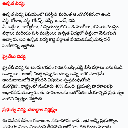
ఉన్నత విద్య:
ఉన్నత విద్య విషయంలో పరిస్థితి మరింత ఆందోళనకరంగా ఉంది.
ఎస్టీ కోలాం, ఎస్టీ గోండ్స్, ఎస్సీ బెడాస్, బిసి –
ఏ ఒడ్డేలు, వాల్మీకీలు, పిచ్చిగుంట్ల,బిసి – డి మాలీలు, బిసి-ఈ ముస్లిం
వర్గాలు మరియు ఓసి ముస్లింలు ఉన్నత విద్యలో తీవ్రంగా వెనుకబడి
ఉన్నారు. ఇది ఉన్నత విద్య కొద్ది వర్గాలకే పరిమితమవుతున్నదనే
సంకేతాన్ని ఇస్తోంది.
ప్రైవేటు విద్య:
ప్రైవేట్ విద్య ను అందుకోవడం గిరిజన,ఎస్సి,ఎస్టీ బీసీ వర్గాలు వెనుకబడి
ఉన్నాయి. అంటే, విద్య ఇప్పుడు డబ్బు ఉన్నవారికి మాత్రమే
అందుబాటులోకి వెళ్తోందనే విషయం స్పష్టమవుతోంది.
మరోవైపు, రాష్ట్రంలో సుమారు 40% మంది ప్రభుత్వ పాఠశాలలపై
ఆధారపడుతున్నారు. ఈ పాఠశాలలను బలోపేతం చేయాల్సిన ప్రభుత్వం
వాటిని నిర్లక్ష్యం చేస్తోంది.
ప్రభుత్వ విద్య -దశాబ్దాల నిర్లక్ష్యం
ఈ నివేదిక కేవలం గణాంకాల సమాహారం కాదు. ఇది అన్నీ ప్రభుత్వాల
ప్రభుత్వ విద్యా విధానంపై తీవ్రమైన ఆరోపణ. గత రెండు మూడు