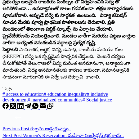
ప్రభుత్వం బలమైన రాజకీయ సంకల్పం తో నిర్వహించిన సర్వే తో
ఆగిపోకుండా… ఉపన్యాసలతో కాలం గడపకుండా తక్షణ కార్యాచరణకు
పూనుకోవాలి. అప్పుడే సర్వే కు సార్ధకత ఉంటుంది. విద్యా కమిషన్
సూచన మేరకు పూర్వ ప్రాథమిక పాఠశాలలను తెరువాలి. ప్రతి
మండలంలో తెలంగాణ పబ్లిక్ స్కూల్స్ ను ఏర్పాటు చేయాలి.
ప్రైవేటీకరణను నియంత్రించాలి. మండల వారీగా మరియు పట్టణ వార్డుల
వారీగా అత్యంత వెనుకబడిన వర్గాలపై ప్రత్యేక దృష్టి
పెట్టాలని
సామాజిక, ఆర్థిక, విద్య, ఉపాధి, రాజకీయ మరియు కుల
(SEEEPC) సర్వే ఒక స్పష్టమైన హెచ్చరిక చేస్తుంది. వెంటనే చర్యలు
తీసుకోకపోతే తెలంగాణలో విద్య మరింత అసమానంగా, అన్యాయంగా
మారుతుంది. విద్య అసమానతలకు కారణం కాకుండా, సమానత్వానికి
సాధనంగా మారడానికి ఈ సర్వే ఒక దిక్సూచి కావాలి.
Tags
#
access to education
#
education inequality
#
inclusive
development
#
marginalized communities
#
Social justice
Previous
Post
కుట్రను అడ్డుకున్నాం
Next
Post
Women's Reservation: మహిళా రిజర్వేషన్ భిక్ష కాదు..