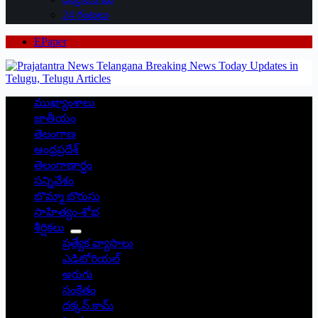
24 గంటలు
EPaper
ముఖ్యాంశాలు
జాతీయం
తెలంగాణ
ఆంధ్రప్రదేశ్
తెలంగాణార్థం
సన్నివేశం
బొమ్మా బొరుసు
సాహిత్యం-శోభ
శీర్షికలు
ప్రత్యేక వ్యాసాలు
ఎడిటోరియల్
అరుగు
సంకేతం
దక్కన్.కామ్