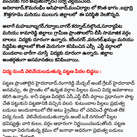
వంచనకు గురి అవుతున్నారని సర్వే వెల్లడించింది.
అదిలాబాద్,కొమరంభీం ఆసిఫాబాద్,మంచిర్యాల లో కొంత భాగం ,బద్రాద్రి
కొత్తగూడెం మరియు ములుగు జిల్లాలలో ఈ పరిస్థితి నెలకొన్నది.
అలాగే మహబూబ్నగర్,గద్వాల,నాగర్ కర్నూల్,నల్గొండ,సూర్యాపేట
మరియు కామారెడ్డి జిల్లాలు గ్రామీణ ప్రాంతాలలోని బీసీ సామాజిక వర్గం
బాలలు విద్యకు దూరంగా ఉన్నారు. కరీంనగర్ ,వరంగల్,ఖమ్మం మరియు
సిద్దిపేట జిల్లాలలో కొంత మెరుగుగా కనిపించిన ఎస్సీ ఎస్టీ వర్గాలలో
మండలాల వారీగా చూస్తే విద్యకు దూరంగా ఉన్నారు. జిల్లాల
అంతర్గతంగా అసమానతలు కనిపించాయి.
విద్య నుండి వెలివేయబడుతున్న పట్టణ పేదల బిడ్డలు :
పట్టణ ప్రాంతాలైన హైదరాబాద్,రంగారెడ్డి మేడ్చల్ అంటే గ్రేటర్ హైదరాబాద్
అనవచ్చు. ఈ ప్రాంతం లో ఉన్నత వర్గాల పిల్లలు మంచి విద్య అవకాశాలు
కలిగి ఉన్నారు. కానీ పట్టణ పేదలైన ఏసీ,ఎస్టీ బీసీ వర్గాలు ప్రధానంగా పొట్ట
చేత పట్టుకుని పట్టణానికి వచ్చిన వలస కుటుంబాల పిల్లలు ప్రభుత్వ
బడులు అందుబాటులో లేక అటు ప్రైవేటు లో చదివించే స్థోమత లేక
విద్య నుండి వెలివేయబడుతున్నారు.అంటే ఒకే నగరంలో పిల్లల
భవిష్యత్తు వారి కులం, వర్గం ఆధారంగా నిర్ణయించబడుతోంది. పట్టణ
జనాభా పెరుగుతున్న క్రమం లో జనాభా ఆధరంగా ప్రభుత్వ బడులు
ఏర్పాటు చేయాలి.