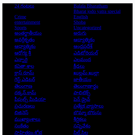
24 గంటలు
Balala Bharatham
Bharat jodo yatra special
Crime
English
entertainment
Shoba
Sports
Uncategorized
అంతర్జాతీయం
అరుగు
అవర్గీకృతం
ఆద్యాత్మికం
ఆధ్యాత్మికం
ఆంధ్రప్రదేశ్
ఆరోగ్య శ్రీ
ఎడిటోరియల్
ఎన్నారై
ఎలమంద
కవితా శాల
క్రీడలు
క్లాస్ రూమ్
ఖుల్లమ్ ఖుల్లా
గెస్ట్ ఎడిటర్
జాతీయం
తెలంగాణ
తెలంగాణార్థం
దక్కన్.కామ్
పాలిటిక్స్
పీపుల్స్ ‌మీడియా
పెన్ డ్రైవ్
ప్రచురణలు
ప్రత్యేక వ్యాసాలు
బిజినెస్
బొమ్మా బొరుసు
ముఖ్యాంశాలు
శీర్షికలు
సంకేతం
సన్నివేశం
సాహిత్యం-శోభ
సిల్ సిల