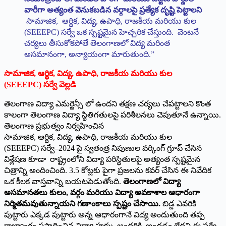
వారీగా అత్యంత వెనుకబడిన వర్గాలపై ప్రత్యేక దృష్టి పెట్టాలని
సామాజిక, ఆర్థిక, విద్య, ఉపాధి, రాజకీయ మరియు కుల
(SEEEPC) సర్వే ఒక స్పష్టమైన హెచ్చరిక చేస్తుంది. వెంటనే
చర్యలు తీసుకోకపోతే తెలంగాణలో విద్య మరింత
అసమానంగా, అన్యాయంగా మారుతుంది.”
సామాజిక
,
ఆర్థిక
,
విద్య
,
ఉపాధి
,
రాజకీయ మరియు కుల
(
SEEEPC)
సర్వే వెల్లడి
తెలంగాణ విద్యా ఎమర్జెన్సీ లో ఉందని తక్షణ చర్యలు చేపట్టాలని కొంత
కాలంగా తెలంగాణ విద్యా స్థితిగతులపై పరిశీలనలు చెపుతూనే ఉన్నాయి.
తెలంగాణ ప్రభుత్వం నిర్వహించిన
సామాజిక, ఆర్థిక, విద్య, ఉపాధి, రాజకీయ మరియు కుల
(SEEEPC) సర్వే–2024 పై స్వతంత్ర నిపుణుల వర్కింగ్ గ్రూప్ చేసిన
విశ్లేషణ కూడా రాష్ట్రంలోని విద్యా పరిస్థితులపై అత్యంత స్పష్టమైన
చిత్రాన్ని అందించింది. 3.5 కోట్లకు పైగా ప్రజలను కవర్ చేసిన ఈ నివేదిక
ఒక కీలక వాస్తవాన్ని బయటపెడుతోంది.
తెలంగాణలో విద్యా
అసమానతలు కులం
,
వర్గం మరియు విద్యా అవకాశాల ఆధారంగా
నిర్మితమవుతున్నాయని గణాంకాలు స్పష్టం చేసాయి.
బిడ్డ ఎవరికి
పుట్టారు ఎక్కడ పుట్టారు అన్న ఆధారంగానే విద్య అందుతుంది తప్ప
రాజ్యాంగం ప్రసాదించిన విద్యా హక్కు అందరికి అందడం లేదని ఈ సర్వే