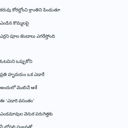
కరువు కోరల్లోంచి క్రాంతిని పిండుతూ
ఎండిన కొమ్మలపై
ఎర్రని పూల జెండాలు ఎగరేస్తోంది
ఓటమిని ఒప్పుకోని
ప్రతి హృదయం ఒక ఎడారే
అందులో మొలిచే ఆశే
ఈ ‘ఎడారి వసంతం’
ఎండమావుల వెనుక పరుగెత్తకు
నీ లోపలి సృజనతో