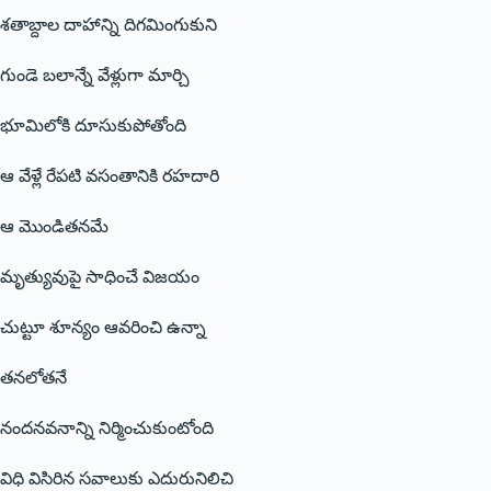
శతాబ్దాల దాహాన్ని దిగమింగుకుని
గుండె బలాన్నే వేళ్లుగా మార్చి
భూమిలోకి దూసుకుపోతోంది
ఆ వేళ్లే రేపటి వసంతానికి రహదారి
ఆ మొండితనమే
మృత్యువుపై సాధించే విజయం
చుట్టూ శూన్యం ఆవరించి ఉన్నా
తనలోతనే
నందనవనాన్ని నిర్మించుకుంటోంది
విధి విసిరిన సవాలుకు ఎదురునిలిచి