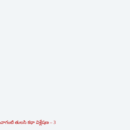
చాగంటి తులసి కథా విశ్లేషణ – 3