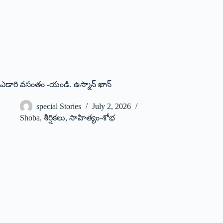
ఎడారి వసంతం -యండి. ఉస్మాన్ ఖాన్
special Stories
July 2, 2026
Shoba
,
శీర్షికలు
,
సాహిత్యం-శోభ