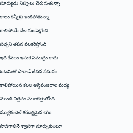
సూర్యుడు నిప్పులు చెరుగుతున్నా
కాలం కన్నీళ్లు ఇంకిపోతున్నా
కాలిపోయే నేల గుండెల్లోంచి
పచ్చని తపన పలకరిస్తోంది
ఇది కేవలం ఇసుక సముద్రం కాదు
ఓటమితో పోరాడే జీవన సమరం
కాలిపోయిన కలల అస్థిపంజరాల మధ్య
మొండి విత్తనం మొలకెత్తుతోంది
ముళ్లకంచెలే శరణ్యమైన చోట
పొడిగాలినే శ్వాసగా మార్చుకుంటూ