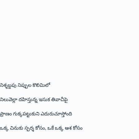
నిశ్శబ్దపు నిప్పుల కొలిమిలో
నిలువెల్లా దహిస్తున్న ఇసుక తివాచీపై
ప్రాణం గుక్కపట్టుకుని ఎదురుచూస్తోంది
ఒక్క చినుకు స్పర్శ కోసం, ఒకే ఒక్క ఆశ కోసం