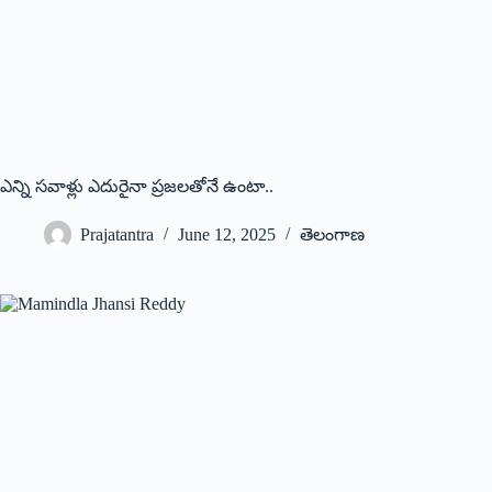
ఎన్ని స‌వాళ్లు ఎదురైనా ప్ర‌జ‌లతోనే ఉంటా..
Prajatantra
June 12, 2025
తెలంగాణ