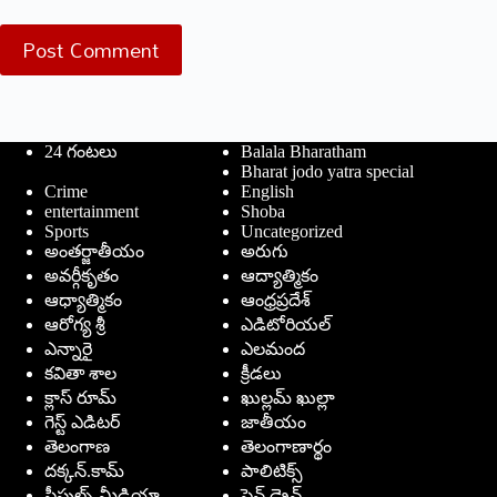
Post Comment
24 గంటలు
Balala Bharatham
Bharat jodo yatra special
Crime
English
entertainment
Shoba
Sports
Uncategorized
అంతర్జాతీయం
అరుగు
అవర్గీకృతం
ఆద్యాత్మికం
ఆధ్యాత్మికం
ఆంధ్రప్రదేశ్
ఆరోగ్య శ్రీ
ఎడిటోరియల్
ఎన్నారై
ఎలమంద
కవితా శాల
క్రీడలు
క్లాస్ రూమ్
ఖుల్లమ్ ఖుల్లా
గెస్ట్ ఎడిటర్
జాతీయం
తెలంగాణ
తెలంగాణార్థం
దక్కన్.కామ్
పాలిటిక్స్
పీపుల్స్ ‌మీడియా
పెన్ డ్రైవ్