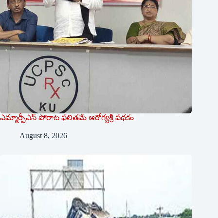
ఎమ్మార్పీఎస్ పోరాట ఫలితమే ఆరోగ్యశ్రీ పథకం
August 8, 2026