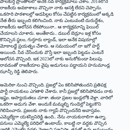
పాలకుర్తి ప్రాంతాలలో అనేక సేవ కార్యక్రమాలు చేశాం. 2014లోనే
రాజకీయ అవకాశాలు వొచ్చినా నాకు ఆస‌క్తి లేదని చెప్పాను.
ఒకసారి పాఠశాలల్లో ఆడపిల్లల కోసం చేపట్టిన కార్యక్రమంలో అక్కడి
నేత తీరు ఇబ్బంది కలిగించింది. నాకు ఎంటువంటి దురుద్దేశం,
రాజకీయ ఆలోచన లేకపోయినా.. ఆ కార్యక్రమాన్ని ఫెయిల్
చేయాల‌ని చూశారు. అంతేకాదు.. డబుల్ బెడ్రూం ఇళ్ల కోసం
కొనిచ్చిన స్థలం, గుర్తూరు ల్యాండ్, ఇలా అనేక విషయాల్లో
మోకాలడ్డే ప్రయత్నం చేశారు. ఆ సమయంలో నా ఇగో హర్ట్
అయింది. సేవ చేసేందుకు వొస్తే ఇలా ఇబ్బంది పెట్టడం ఎంటనే
ఆలోచన వొచ్చింది. ఇక 2023లో నాకు అనుకోకుండా పిలుపు
రావడంతో రాజకీయాల‌ వైపు అడుగులు పడ్డాయని హనుమాండ్ల
ఝాన్సీ రెడ్డి తెలిపారు.
అమెరికా నుంచి వొచ్చింది. ప్రజల్లో ఏం కలిసిపోతుందని ప్రతిపక్ష
పార్టీ నాయకులు ఎగతాళి చేశారు. కానీ ప్రజల్లో కలిసిపోవడం నాకు
ఇష్టం. ఆప్యాయతలు చూశా. తండా ప్రజల ఇండ్లలోకి వెళ్లా. వారిలో
ఒకరిగా అడుగు వేశా. అందుకే మమ్మల్ని గుండెల్లో పెట్టుకొని
గెలిపించారు. ప్రజలకు నాకు గ్యాప్ వొచ్చిందనేది అవాస్తవం.
ఎమ్మెల్యేగా యశస్వినిరెడ్డి ఉంది.. నేను నాయకురాలిగా ఉన్నా.
పనులు ఎమ్మెల్యే పరిధిలో ఉంటాయ్. కాబట్టి నా వద్దకు వొచ్చిన
వారికి ఎమ్మెల్యే వద్దకు వెళ్లాలని సూచిస్తా. తనతో ఉన్న అనుబంధం