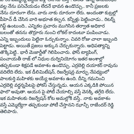
వల్ల నేను పనిచేయడం లేదనే భావన ఉండొచ్చు.. కానీ ప్రజలకు
నేను దూరంగా లేను. వారు నాకు దూరంగా లేరు. అందంతా కుట్రల్లో
పీహెచ్ డీ చేసిన వారి అభూత కల్పన. కన్నీళ్లు పెట్టించాడు.. రిటర్న్
గిఫ్ట్ ఉంటుంది.. ఎన్నికల ప్రచారం ముగిసిన తర్వాత అధికార
బలంతో తనను తొర్రూరు నుంచి లోకల్ కాదంటూ పంపించాడు.
ఎన్ని ఇబ్బందులు పెట్టినా ఓర్చుకున్నాం. చివరి రోజు చాలా ఇబ్బంది
పెట్టాడు. అయితే ప్రజలు అక్కున చేర్చుకున్నారు. ఆధిపత్యాన్ని
తొక్కిపెట్టి.. భారీ మెజార్టీతో గెలిపించారు. ఫోన్ ట్యాపింగ్,
పంచాయతీ రాజ్ లో నిధుల దుర్వినియోగం ఇతర అంశాల్లో
తప్పకుండా శిక్షపడే అవకాశం ఉండొచ్చు. ఎర్రబెల్లి దయాకర్ రావు‌ను
వదిలేది లేదు. ఇక డీలిమిటేషన్, రిజర్వేషన్ల మార్పు నేపథ్యంలో
పాలకుర్తి మహిళకు అయ్యే అవకాశం ఉంది. దీన్ని గమనించి
ఎర్రబెల్లి వర్ధన్నపేటపై ఫోకస్ చేస్తున్నడు. ఆయన ఎక్కడికి పోయిన
ఫాలొ అవుతా. ఆయన పై పోటీ చేయాల్సి వస్తే వెనక్కి తగ్గేది లేదు.
ఇక మహిళలకు రిజర్వేషన్ కోట అమల్లోకి వస్తే.. నాకు అవకాశం
వస్తే ఎమ్మెల్యేగా తప్పకుండా పోటీ చేస్తానని ఝాన్సీ రాజేందర్ రెడ్డి
తెలిపారు.