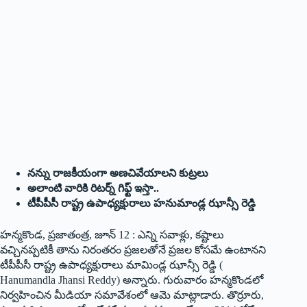
న‌న్ను రాజ‌కీయంగా అణ‌చివేయాలని కుట్ర‌లు
అలాంటి వారికి రిట‌ర్న్ గిఫ్ట్ ఇస్తా..
టీపీపీసీ రాష్ట్ర ఉపాధ్యక్షురాలు హనుమాండ్ల ఝాన్సీ రెడ్డి
హ‌న్మ‌కొండ‌, ప్ర‌జాతంత్ర‌, జూన్ 12 : ఎన్ని స‌వాళ్లు, క‌ష్టాలు
వ‌చ్చిన‌ప్ప‌టికీ తాను నిరంత‌రం ప్ర‌జ‌ల‌తోనే ప్ర‌జ‌ల కోస‌మే ఉంటాన‌ని
టీపీపీసీ రాష్ట్ర ఉపాధ్యక్షురాలు మామిండ్ల ఝాన్సీ రెడ్డి (
Hanumandla Jhansi Reddy) అన్నారు. గురువారం హ‌న్మ‌కొండ‌లో
నిర్వ‌హించిన‌ మీడియా స‌మావేశంలో ఆమె మాట్లాడారు. తొర్రూరు,