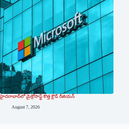
హైదరాబాద్‌లో మైక్రోసాఫ్ట్ ‌కొత్త క్లౌడ్‌ ‌రీజియన్‌
August 7, 2026