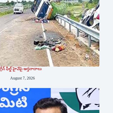
గ్రీన్ ఫీల్డ్ హైవేపై ఆర్తనాదాలు
August 7, 2026