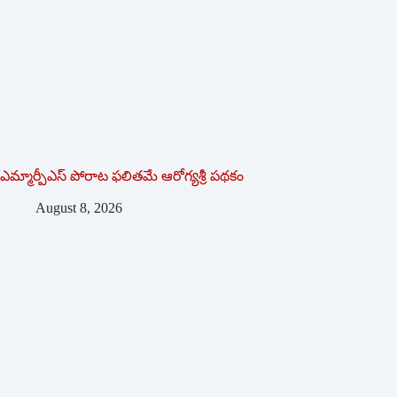
ఎమ్మార్పీఎస్ పోరాట ఫలితమే ఆరోగ్యశ్రీ పథకం
August 8, 2026