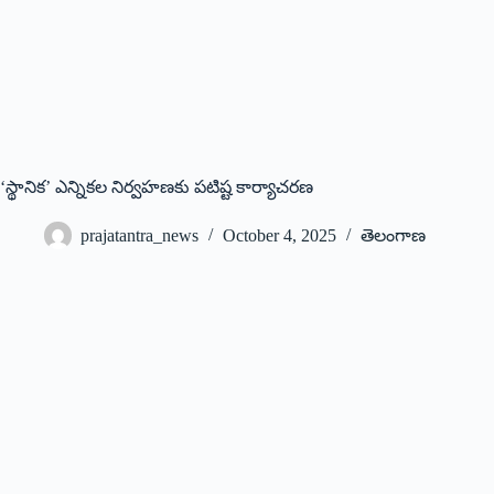
‘స్థానిక’ ఎన్నికల నిర్వహణకు పటిష్ట కార్యాచరణ
prajatantra_news
October 4, 2025
తెలంగాణ