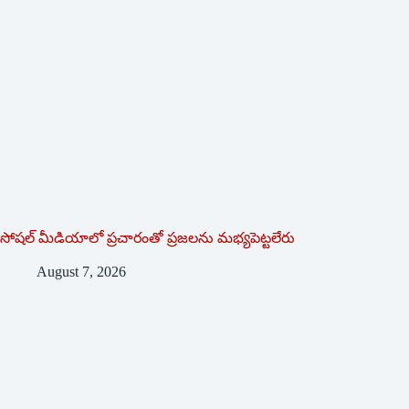
సోషల్‌ ‌మీడియాలో ప్రచారంతో ప్రజలను మభ్యపెట్టలేరు
August 7, 2026