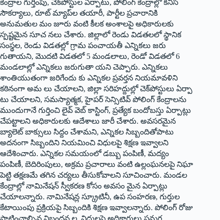
కేంద్రాల గుర్తింపు, చెక్‌పోస్టుల ఏర్పాటు, పోలింగ్‌ కేంద్రాల్లో కనీస
సౌకర్యాలు, రూట్‌ మ్యాప్‌ల తయారీ, పార్టీల ప్రచారానికి
అనుమతుల మం జూరు వంటి కీలక అంశాలపై అధికారులకు
స్పష్టమైన సూచ నలు చేశారు. జిల్లాలో రెండు విడతలలో స్థానిక
సంస్థల, రెండు విడతల్లో గ్రామ పంచాయతీ ఎన్నికలు జరు
గుతాయని, మొదటి విడతలో 5 మండలాలు, రెండో విడతలో 6
మండలాల్లో ఎన్నికలు జరుగుతా యని చెప్పారు. ఎన్నికలు
శాంతియుతంగా జరిగేందు కు ఎన్నికల ప్రవర్తన నియమావళిని
కఠినంగా అమ లు చేయాలని, జిల్లా సరిహద్దుల్లో చెక్‌పోస్టులు ఏర్పా
టు చేయాలని, సమస్యాత్మక, హైపర్‌ సెన్సిటివ్‌ పోలింగ్‌ కేంద్రాలను
ముందుగానే గుర్తించి లైవ్‌ వెబ్‌ కాస్టింగ్‌, ప్రత్యేక బందోబస్తు ఏర్పాట్లు
చేపట్టాలని అధికారులకు ఆదేశాలు జారీ చేశారు. అవసరమైన
బ్యాలెట్‌ బాక్సులు సిద్దం చేశామని, ఎన్నికల సిబ్బందితోపాటు
అదనంగా సిబ్బందిని నియమించి విధులపై శిక్షణ ఇవ్వాలని
ఆదేశించారు. ఎన్నికల సమయంలో డబ్బు పంపిణీ, మద్యం
పంపిణీ, బెదిరింపులు, అక్రమ ప్రచారాలు వంటి ఉల్లంఘనలపై నిఘా
పెట్టి తక్షణమే తగిన చర్యలు తీసుకోవాలని సూచించారు. మండల
కేంద్రాల్లో నామినేషన్‌ స్వీకరణ కోసం అవసం మైన ఏర్పాట్లు
చేయాలన్నారు. నామినేషన్ల స్క్రూటినీ, ఉప సంహరణ, గుర్తుల
కేటాయింపు ప్రక్రియపై సిబ్బందికి శిక్షణ ఇవ్వాలన్నారు. పోలింగ్‌ రోజు
పాటించాల్సిన నిబంధన ల, విధులపై అధికారులు సమగ్ర