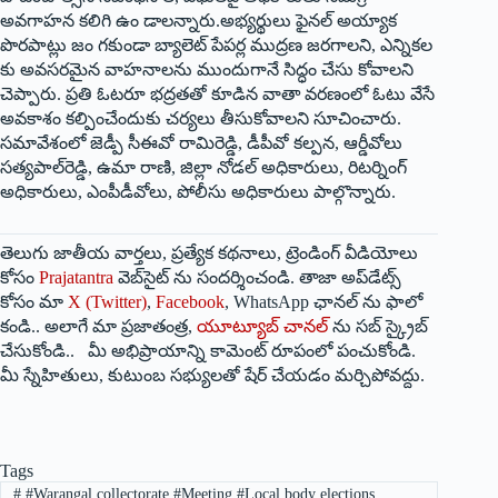
అవగాహన కలిగి ఉం డాలన్నారు.అభ్యర్థులు ఫైనల్‌ అయ్యాక
పొరపాట్లు జం గకుండా బ్యాలెట్‌ పేపర్ల ముద్రణ జరగాలని, ఎన్నికల
కు అవసరమైన వాహనాలను ముందుగానే సిద్ధం చేసు కోవాలని
చెప్పారు. ప్రతి ఓటరూ భద్రతతో కూడిన వాతా వరణంలో ఓటు వేసే
అవకాశం కల్పించేందుకు చర్యలు తీసుకోవాలని సూచించారు.
సమావేశంలో జెడ్పీ సీఈవో రామిరెడ్డి, డీపీవో కల్పన, ఆర్డీవోలు
సత్యపాల్‌రెడ్డి, ఉమా రాణి, జిల్లా నోడల్‌ అధికారులు, రిటర్నింగ్‌
అధికారులు, ఎంపీడీవోలు, పోలీసు అధికారులు పాల్గొన్నారు.
తెలుగు జాతీయ వార్తలు, ప్రత్యేక కథనాలు, ట్రెండింగ్ వీడియోలు
కోసం
Prajatantra
వెబ్‌సైట్ ను సందర్శించండి. తాజా అప్‌డేట్స్
కోసం మా
X (Twitter)
,
Facebook
, WhatsApp ఛానల్ ను ఫాలో
కండి.. అలాగే మా ప్రజాతంత్ర,
యూట్యూబ్ చానల్
ను సబ్ స్క్రైబ్
చేసుకోండి.. మీ అభిప్రాయాన్ని కామెంట్ రూపంలో పంచుకోండి.
మీ స్నేహితులు, కుటుంబ సభ్యులతో షేర్ చేయడం మర్చిపోవద్దు.
Tags
#
#Warangal collectorate #Meeting #Local body elections