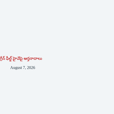
గ్రీన్ ఫీల్డ్ హైవేపై ఆర్తనాదాలు
August 7, 2026