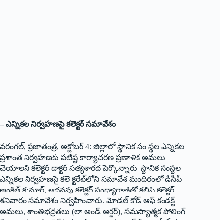
– ఎన్నికల నిర్వహణపై కలెక్టర్‌ సమావేశం
వరంగల్‌, ప్రజాతంత్ర, అక్టోబర్‌ 4: జిల్లాలో స్థానిక సం స్థల ఎన్నికల
ప్రశాంత నిర్వహణకు పటిష్ట కార్యాచరణ ప్రణాళిక అమలు
చేయాలని కలెక్టర్‌ డాక్టర్‌ సత్యశారద పేర్కొన్నారు. స్థానిక సంస్థల
ఎన్నికల నిర్వహణపై కలె క్టరేట్‌లోని సమావేశ మందిరంలో డీసీపీ
అంకిత్‌ కుమార్‌, ఆదనవు కలెక్టర్‌ సంధ్యారాణితో కలిసి కలెక్టర్‌
శనివారం సమావేశం నిర్వహించారు. మోడల్‌ కోడ్‌ ఆఫ్‌ కండక్ట్‌
అమలు, శాంతిభద్రతలు (లా అండ్‌ ఆర్డర్‌), సమస్యాత్మక పోలింగ్‌