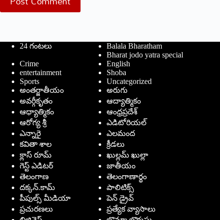
Post Comment
24 గంటలు
Balala Bharatham
Bharat jodo yatra special
Crime
English
entertainment
Shoba
Sports
Uncategorized
అంతర్జాతీయం
అరుగు
అవర్గీకృతం
ఆద్యాత్మికం
ఆధ్యాత్మికం
ఆంధ్రప్రదేశ్
ఆరోగ్య శ్రీ
ఎడిటోరియల్
ఎన్నారై
ఎలమంద
కవితా శాల
క్రీడలు
క్లాస్ రూమ్
ఖుల్లమ్ ఖుల్లా
గెస్ట్ ఎడిటర్
జాతీయం
తెలంగాణ
తెలంగాణార్థం
దక్కన్.కామ్
పాలిటిక్స్
పీపుల్స్ ‌మీడియా
పెన్ డ్రైవ్
ప్రచురణలు
ప్రత్యేక వ్యాసాలు
బిజినెస్
బొమ్మా బొరుసు