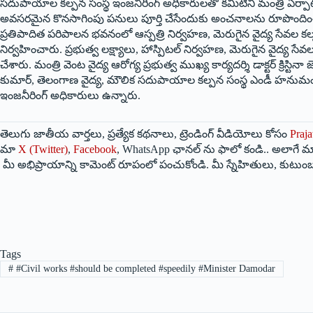
సదుపాయాల కల్పన సంస్థ ఇంజనీరింగ్ అధికారులతో కమిటీని మంత్రి ఏర్పాటు చ
అవసరమైన కొనసాగింపు పనులు పూర్తి చేసేందుకు అంచనాలను రూపొందిం
ప్రతిపాదిత పరిపాలన భవనంలో ఆస్పత్రి నిర్వహణ, మెరుగైన వైద్య సేవల కల్పన
నిర్వహించారు. ప్రభుత్వ లక్ష్యాలు, హాస్పిటల్ నిర్వహణ, మెరుగైన వైద్య సేవ
చేశారు. మంత్రి వెంట వైద్య ఆరోగ్య ప్రభుత్వ ముఖ్య కార్యదర్శి డాక్టర్ క్రిస్టినా జెడ
కుమార్, తెలంగాణ వైద్య, మౌలిక సదుపాయాల కల్పన సంస్థ ఎండీ హనుమంతు, నిమ
ఇంజనీరింగ్ అధికారులు ఉన్నారు.
తెలుగు జాతీయ వార్తలు, ప్రత్యేక కథనాలు, ట్రెండింగ్ వీడియోలు కోసం
Praja
మా
X (Twitter)
,
Facebook
, WhatsApp ఛానల్ ను ఫాలో కండి.. అలాగే మా
మీ అభిప్రాయాన్ని కామెంట్ రూపంలో పంచుకోండి. మీ స్నేహితులు, కుటుంబ
Tags
#
#Civil works #should be completed #speedily #Minister Damodar