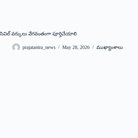
సివిల్ వర్కులు వేగవంతంగా పూర్తిచేయాలి
prajatantra_news
May 28, 2026
ముఖ్యాంశాలు