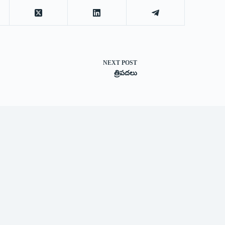
NEXT
POST
త్రిపదలు