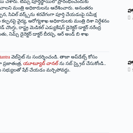
ేశారు. టిమ్స్ పూర్తిస్థాయిలో ప్రారంభించేందుకు
చాలని మంత్రి అధికారులను ఆదేశించారు. అనంతరం
‌హ్
, సివిల్ వర్క్స్‌ను శరవేగంగా పూర్తి చేయడంపై సమీక్ష
ల కల్పనపై వైద్య, ఆరోగ్యశాఖ అధికారులకు మంత్రి దిశా నిర్దేశనం
్ చొంగ్తు, రాష్ట్ర మెడికల్ ఎడ్యుకేషన్ డైరెక్టర్ డాక్టర్ నరేంద్ర
్స్ డైరెక్టర్ డాక్టర్ బీరప్ప, ఆర్ అండ్ బి శాఖ
tantra
వెబ్‌సైట్ ను సందర్శించండి. తాజా అప్‌డేట్స్ కోసం
హ్
 ప్రజాతంత్ర,
యూట్యూబ్ చానల్
ను సబ్ స్క్రైబ్ చేసుకోండి..
 సభ్యులతో షేర్ చేయడం మర్చిపోవద్దు.