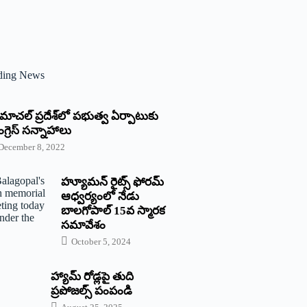
ding News
్రిమాచల్‌ ‌ప్రదేశ్‌లో పభుత్వ ఏర్పాటుకు
గ్రెస్‌ ‌సన్నాహాలు
December 8, 2022
హ్యూమన్‌ రైట్స్‌ ఫోరమ్‌
ఆధ్వర్యంలో నేడు
బాలగోపాల్‌ 15వ స్మారక
సమావేశం
October 5, 2024
హ్యామ్‌ రోడ్లపై తుది
ప్రపోజల్స్‌ పంపండి