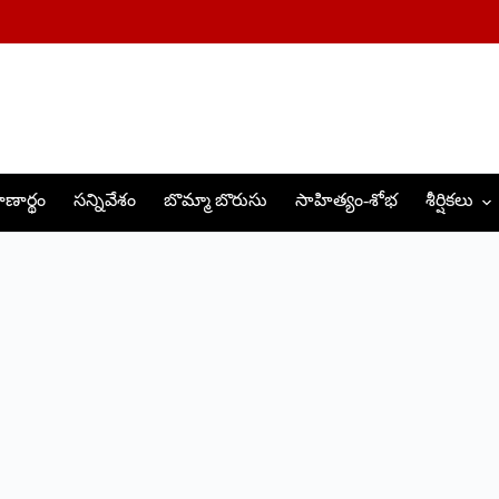
ణార్థం
సన్నివేశం
బొమ్మా బొరుసు
సాహిత్యం-శోభ
శీర్షికలు