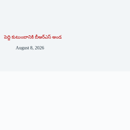
పెద్ది కుటుంబానికి బీఆర్ఎస్ అండ
August 8, 2026