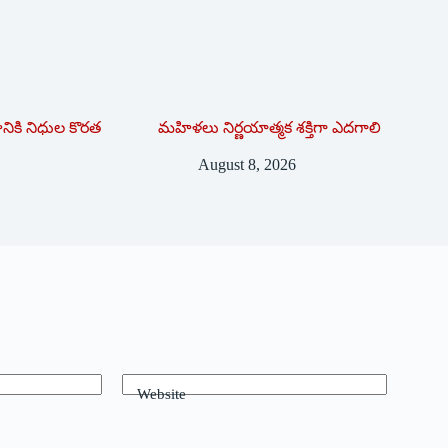
ికి నిధుల కొరత
మహిళలు నిర్ణయాత్మక శక్తిగా ఎదగాలి
August 8, 2026
Website