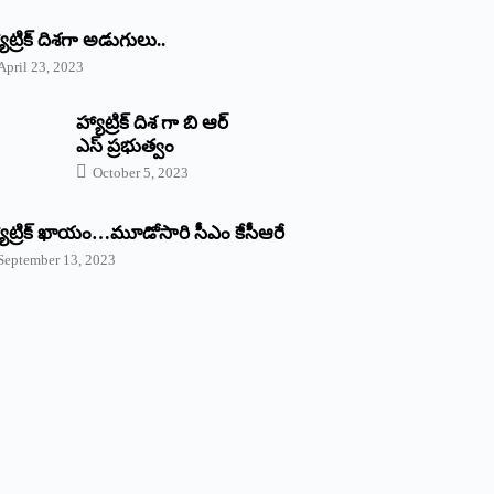
యాట్రిక్‌ ‌దిశగా అడుగులు..
April 23, 2023
హ్యాట్రిక్ దిశ గా బి ఆర్
ఎస్ ప్రభుత్వం
October 5, 2023
యాట్రిక్‌ ‌ఖాయం…మూడోసారి సీఎం కేసీఆరే
September 13, 2023