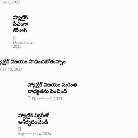
June 2, 2022
హ్యాట్రిక్‌
‌సీఎంగా
కేసీఆర్‌
December 2,
2023
యాట్రిక్‌ విజయం సాధించబోతున్నాం
May 18, 2024
హ్యాట్రిక్ విజయం మరింత
బాధ్యతను పెంచింది
December 9, 2023
హ్యాట్రిక్‌ ‌విక్టరీతో
ఆశీర్వదించండి
September 14, 2024