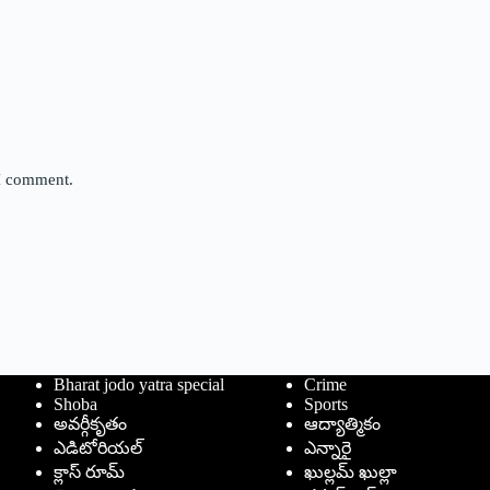
 I comment.
Bharat jodo yatra special
Crime
Shoba
Sports
అవర్గీకృతం
ఆద్యాత్మికం
ఎడిటోరియల్
ఎన్నారై
క్లాస్ రూమ్
ఖుల్లమ్ ఖుల్లా