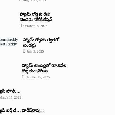
August 25, 2025
హ్యామ్‌ రోడ్లకు రేపు
టెండరు నోటిఫికేషన్‌
October 15, 2025
హ్యామ్‌ రోడ్లకు త్వరలో
టెండర్లు
July 3, 2025
హ్యామ్‌ ‌టెండర్లలో రూ.8వేల
కోట్ల కుంభకోణం
October 25, 2025
యాపీ హొలీ….
March 17, 2022
యాపీ బర్త్ ‌డే… హరీష్‌రావు..!