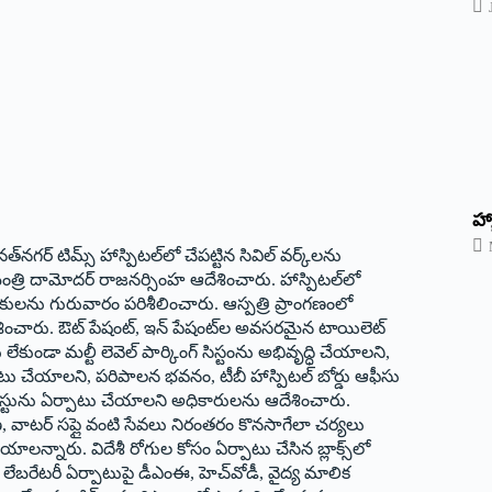
హ్
నగర్ టిమ్స్ హాస్పిటల్‌లో చేపట్టిన సివిల్ వర్క్‌లను
ంత్రి దామోదర్ రాజనర్సింహ ఆదేశించారు. హాస్పిటల్‌లో
ంకులను గురువారం పరిశీలించారు. ఆస్పత్రి ప్రాంగణంలో
ని ఆదేశించారు. ఔట్ పేషంట్, ఇన్ పేషంట్‌ల అవసరమైన టాయిలెట్
లేకుండా మల్టీ లెవెల్ పార్కింగ్ సిస్టంను అభివృద్ధి చేయాలని,
ాటు చేయాలని, పరిపాలన భవనం, టీబీ హాస్పిటల్ బోర్డు ఆఫీసు
ోస్టును ఏర్పాటు చేయాలని అధికారులను ఆదేశించారు.
్వహణ, వాటర్ సప్లై వంటి సేవలు నిరంతరం కొనసాగేలా చర్యలు
లన్నారు. విదేశీ రోగుల కోసం ఏర్పాటు చేసిన బ్లాక్స్‌లో
ేబరేటరీ ఏర్పాటుపై డీఎంఈ, హెచ్‌వోడీ, వైద్య మాలిక