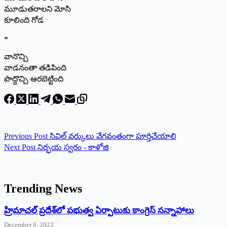
మూడుతరాలని మోసి
కూలింది గోడ
*
వానొచ్చి
వాడనంతా తడిపింది
పొద్దొచ్చి ఆరబెట్టింది
Previous
Post
సివిల్ వర్కులు వేగవంతంగా పూర్తిచేయాలి
Next
Post
నిర్భయ స్వరం - కాళోజి
Trending News
‌హ్రిమాచల్‌ ‌ప్రదేశ్‌లో పభుత్వ ఏర్పాటుకు కాంగ్రెస్‌ ‌సన్నాహాలు
December 8, 2022