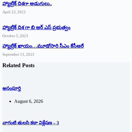
‌హ్యాట్రిక్‌ ‌దిశగా అడుగులు..
April 23, 2023
హ్యాట్రిక్ దిశ గా బి ఆర్ ఎస్ ప్రభుత్వం
October 5, 2023
హ్యాట్రిక్‌ ‌ఖాయం…మూడోసారి సీఎం కేసీఆరే
September 13, 2023
Related Posts
అసంపూర్తి
August 6, 2026
చాగంటి తులసి కథా విశ్లేషణ – 3