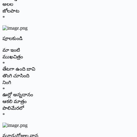
అలల
జోలపాట
*
పూలకుండి
మా ఇంటి
ముఖచిత్రం
*
తేటగా ఉంది బావి
తొంగి చూసింది
నింగి
*
ఊర్లో అన్నదానం
ఆకలి మాత్రం
పొలిమేరలో
*
మూడురోజుల వాన