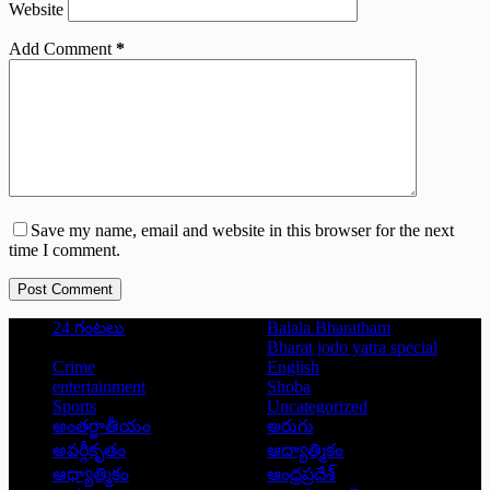
Website
Add Comment
*
Save my name, email and website in this browser for the next
time I comment.
Post Comment
24 గంటలు
Balala Bharatham
Bharat jodo yatra special
Crime
English
entertainment
Shoba
Sports
Uncategorized
అంతర్జాతీయం
అరుగు
అవర్గీకృతం
ఆద్యాత్మికం
ఆధ్యాత్మికం
ఆంధ్రప్రదేశ్