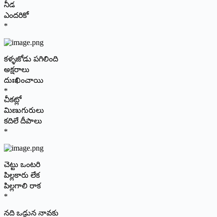
నీడ
ఎందరికో
*
కళ్ళజోడు పగిలింది
అక్షరాలు
దుఃఖించాయి
*
చీకట్లో
మిణుగురులు
కదిలే దీపాలు
*
చెట్టు ఒంటరి
పిల్లకారు లేక
పిల్లగాలి రాక
*
నది ఒడ్డున నావకు