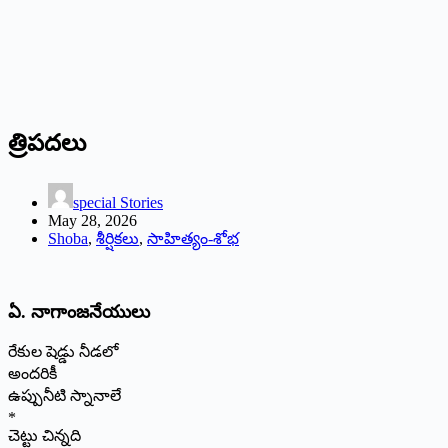
త్రిపదలు
special Stories
May 28, 2026
Shoba
,
శీర్షికలు
,
సాహిత్యం-శోభ
ఏ. నాగాంజనేయులు
రేకుల షెడ్డు నీడలో
అందరికీ
ఉప్పునీటి స్నానాలే
*
చెట్టు చిన్నది