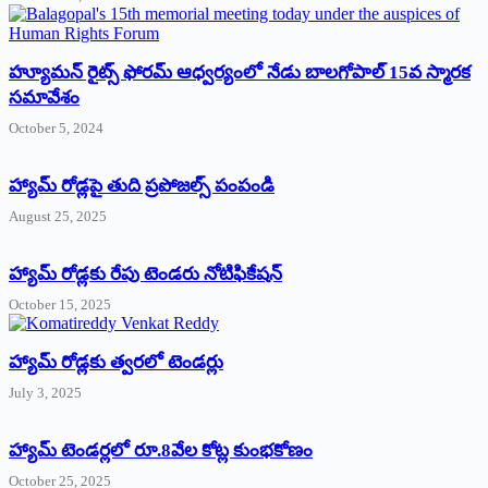
హ్యూమన్‌ రైట్స్‌ ఫోరమ్‌ ఆధ్వర్యంలో నేడు బాలగోపాల్‌ 15వ స్మారక
సమావేశం
October 5, 2024
హ్యామ్‌ రోడ్లపై తుది ప్రపోజల్స్‌ పంపండి
August 25, 2025
హ్యామ్‌ రోడ్లకు రేపు టెండరు నోటిఫికేషన్‌
October 15, 2025
హ్యామ్‌ రోడ్లకు త్వరలో టెండర్లు
July 3, 2025
హ్యామ్‌ ‌టెండర్లలో రూ.8వేల కోట్ల కుంభకోణం
October 25, 2025