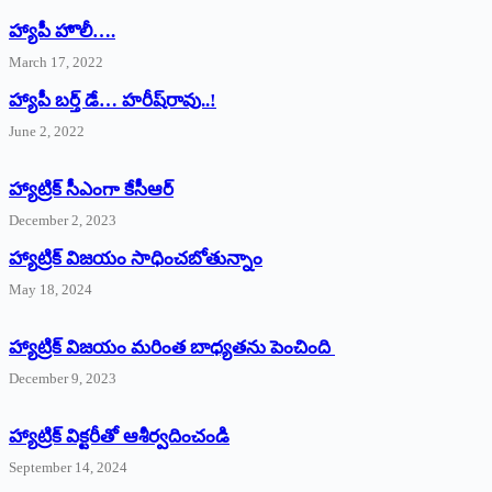
హ్యాపీ హొలీ….
March 17, 2022
హ్యాపీ బర్త్ ‌డే… హరీష్‌రావు..!
June 2, 2022
హ్యాట్రిక్‌ ‌సీఎంగా కేసీఆర్‌
December 2, 2023
హ్యాట్రిక్‌ విజయం సాధించబోతున్నాం
May 18, 2024
హ్యాట్రిక్ విజయం మరింత బాధ్యతను పెంచింది
December 9, 2023
హ్యాట్రిక్‌ ‌విక్టరీతో ఆశీర్వదించండి
September 14, 2024