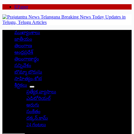
EPaper
ముఖ్యాంశాలు
జాతీయం
తెలంగాణ
ఆంధ్రప్రదేశ్
తెలంగాణార్థం
సన్నివేశం
బొమ్మా బొరుసు
సాహిత్యం-శోభ
శీర్షికలు
ప్రత్యేక వ్యాసాలు
ఎడిటోరియల్
అరుగు
సంకేతం
దక్కన్.కామ్
24 గంటలు