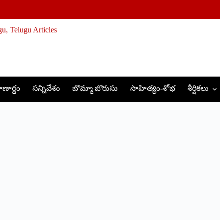
ణార్థం
సన్నివేశం
బొమ్మా బొరుసు
సాహిత్యం-శోభ
శీర్షికలు