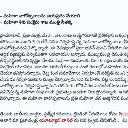
– మహిళా వారోత్సవాలను జయప్రదం చేయాలి
– మహిళా శిశు సంక్షేమ శాఖ మంత్రి సీతక్క
హైదరాబాద్, ప్రజాతంత్ర, మే 25: తెలంగాణ ఆత్మగౌరవానికి ప్రతీకలైన అక్
సోమవారం నుంచి 30వ తేదీ వరకు నిర్వహిస్తున్న మహిళా వారోత్సవాలు కేవలం ఒ
మహోత్సవమని పేర్కొన్నారు. ఈ నేపథ్యంలో ప్రజా భవన్ నుంచి వీడియో 
ఆర్థిక వ్యవస్థకు వెన్నెముకగా నిలిచాయని అన్నారు. ముఖ్యమంత్రి రేవంత్ ర
తీర్చిదిద్దుతోందని స్పష్టం చేశారు. మహిళా సంఘాలకు రూ.10 లక్షల వరకు వడ్
సెంట్రింగ్ యూనిట్లు, ఇటుకల తయారీ కేంద్రాలు వంటి రంగాల్లో మహిళలు మ
చేయూతనిస్తోందన్నారు. చెట్ల కింద సమావేశాలు నిర్వహించే పరిస్థితి నుం
చేయడం గర్వకారణమని మంత్రి పేర్కొన్నారు. ఇది మహిళల పట్ల ఇందిరమ్మ ప్
వారోత్సవాలు నిర్వహిస్తున్నామని తెలిపారు. కోటి చీరల పంపిణీతోపాటు రూ.60
పనిచేస్తున్న మహిళా సంఘాలకు ప్రభుత్వం అండగా నిలుస్తోందన్నారు. ఆ
పేర్కొన్నారు. ఈ మహిళా వారోత్సవాలను ప్రతి మహిళా తన ఆత్మగౌరవ పండు
తెలుగు జాతీయ వార్తలు, ప్రత్యేక కథనాలు, ట్రెండింగ్ వీడియోలు కోసం
Praja
అలాగే మా ప్రజాతంత్ర,
యూట్యూబ్ చానల్
ను సబ్ స్క్రైబ్ చేసుకోండి.. 