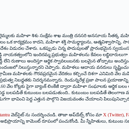
కచెల్లెమ్మలకు మహిళా శిశు సంక్షేమ శాఖ మంత్రి దనసరి అనసూయ సీతక్క మహి
క కార్యక్రమం కాదని, మహిళా శక్తి సామర్థ్యాలను, ఆత్మవిశ్వాసాన్ని, సాధి
సందేశం విడుదల చేశారు. ఒకప్పుడు చిన్న పొదుపులతో ప్రారంభమైన స్వ
ెడ్డి నాయకత్వంలోని ఇందిరమ్మ ప్రభుత్వం మహిళలను కేవలం లబ్ధిదారులుగా కాక
డీ లేని రుణాలు అందిస్తూ ఆర్థిక స్వావలంబనకు బలమైన తోడ్పాటు అందిస్తున్నా
ుందంజలో నిలుస్తున్నారని చెప్పారు. మహిళలు ఆదాయ వనరులు సృష్టించుకున
చి గ్రామీణ మహిళలకు గౌరవప్రదమైన వేదికలు కల్పించే దిశగా ఎనిమిది వేల 
రభుత్వ నిబద్ధతకు నిదర్శనమన్నారు. రెండున్నరేళ్ల ప్రజా పాలన ప్రయాణా
 వేల కోట్లకు పైగా బ్యాంక్ లింకేజీ ద్వారా మహిళా సంఘాలకు ఆర్థిక బలం అంది
డబిడ్డ బలపడితే కుటుంబం బలపడుతుంది.. కుటుంబం బలపడితే తెలంగాణ మరి
గగా భావించి పెద్ద ఎత్తున పాల్గొని విజయవంతం చేయాలని పిలుపునిచ్చార
tantra
వెబ్‌సైట్ ను సందర్శించండి. తాజా అప్‌డేట్స్ కోసం మా
X (Twitter)
,
F
మీ అభిప్రాయాన్ని కామెంట్ రూపంలో పంచుకోండి. మీ స్నేహితులు, కుటుంబ స