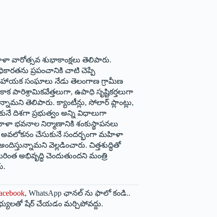
ళా వారోత్సవ శుభాకాంక్షలు తెలిపారు.
కారతను ప్రపంచానికి చాటి చెప్పే
యంసహాయక సంఘాలు నేడు తెలంగాణ గ్రామీణ
 పారిశ్రామికవేత్తలుగా, ఉపాధి సృష్టికర్తలుగా
మని తెలిపారు. క్యాంటీన్లు, సోలార్ ప్లాంట్లు,
ే దిశగా ప్రభుత్వం అన్ని విధాలుగా
మహిళా భవనాల నిర్మాణానికి శంకుస్థాపనలు
న్ని అవలోకనం చేసుకునే సందర్భంగా మహిళా
స్తున్నామని వెల్లడించారు. చిత్తశుద్ధితో
ంత అభివృద్ధి చెందుతుందని మంత్రి
ు.
acebook
, WhatsApp ఛానల్ ను ఫాలో కండి..
భ్యులతో షేర్ చేయడం మర్చిపోవద్దు.