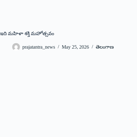
ఇది మహిళా శక్తి మహోత్సవం
prajatantra_news
May 25, 2026
తెలంగాణ