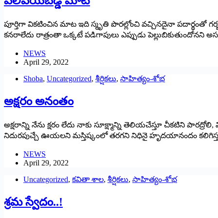
వెలివేయబడ్డ మాట
పూర్తిగా వికటించిన మాట ఇది స్మృతి పొరల్లోంచి వచ్చినదైనా పదార్థంతో 
కనరాలేదు రాత్రంతా ఒక్కటే పడిగాపులు ఎప్పుడు పెల్లుబికుతుందోనని
NEWS
April 29, 2022
Shoba
,
Uncategorized
,
శీర్షికలు
,
సాహిత్యం-శోభ
అక్షరం అనంతం
అక్షరాన్ని నేను క్షరం లేదు నాకు సూక్ష్మాన్ని తెలియచేస్తూ చీకటిని పార
నిదురపుచ్చే ఊయలని మస్తిష్కంలో తరగని నిధినై హృదయానందం కలిగిస్తూ 
NEWS
April 29, 2022
Uncategorized
,
కవితా శాల
,
శీర్షికలు
,
సాహిత్యం-శోభ
శ్రమ స్వేదం..!