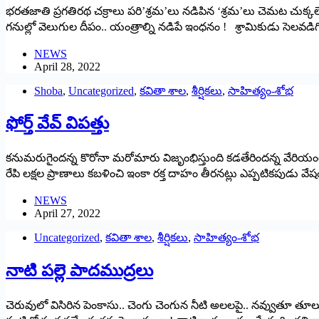
భరతజాతి ప్రగతిరథ చక్రాలు పరి’శ్రమ’లు నడిపిన ‘శ్రమ’లు చెమట చుక్కలే
గనుల్లో వెలుగుల దీపం.. యంత్రాల్ని నడిపే ఇంధనం ! శ్రామికుడు సెలవడిగి
NEWS
April 28, 2022
Shoba
,
Uncategorized
,
కవితా శాల
,
శీర్షికలు
,
సాహిత్యం-శోభ
ఫోర్త్ ‌వేవ్‌ ‌విపత్తు
కనుమరుగైందన్న కొరోనా మరోమారు విజృంభిస్తుంది కడతేరిందన్న వేరియంట్‌ ‌
రేపి లక్షల ప్రాణాలు కబళించి ఇంకా రక్త దాహం తీరనట్లు ఎప్పటికపుడు వ
NEWS
April 27, 2022
Uncategorized
,
కవితా శాల
,
శీర్షికలు
,
సాహిత్యం-శోభ
‌నాటి పల్లె పాదముద్రలు
చెరువులో విసిరిన పెంకాసు.. చెంగు చెంగున నీటి అలలపై.. నవ్వుతూ 