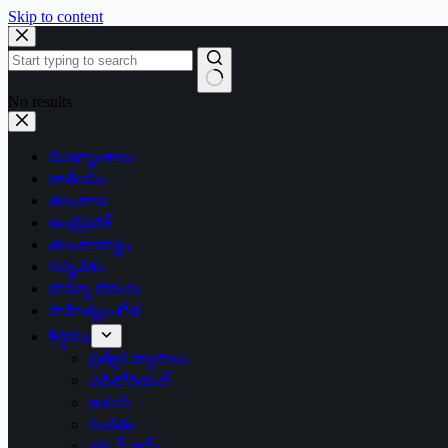
Skip to content
No results
ముఖ్యాంశాలు
జాతీయం
తెలంగాణ
ఆంధ్రప్రదేశ్
తెలంగాణార్థం
సన్నివేశం
బొమ్మా బొరుసు
సాహిత్యం-శోభ
శీర్షికలు
ప్రత్యేక వ్యాసాలు
ఎడిటోరియల్
అరుగు
సంకేతం
దక్కన్.కామ్