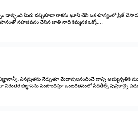
గర్భం దాల్చింది మీరు వచ్చికూడా రాకను ఖూనీ చేసి ఒక శూన్యంలో ఫ్రీజ్‌ ‌
 అసహనంతో సహజీవనం చేసిన జాతి నాది కిమ్మనక ఒక్కో…
ద్రోలి, విజ్ఞానాన్నీ, వినమ్రతను నేర్పుతూ మేధావులనందించే దాన్ని అభ్యున్న
నిరంతర జిజ్ఞాసను పెంపొందిస్తూ ఒంటరితనంలో సేదతీర్చే పుస్తకాన్నై ప