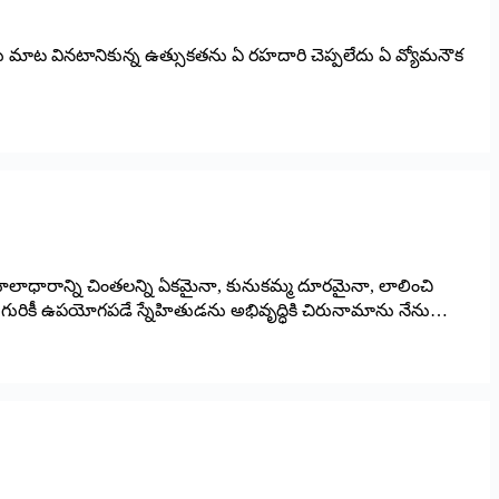
చేసారు మాట వినటానికున్న ఉత్సుకతను ఏ రహదారి చెప్పలేదు ఏ వ్యోమనౌక
తికి మూలాధారాన్ని చింతలన్ని ఏకమైనా, కునుకమ్మ దూరమైనా, లాలించి
దుగురికీ ఉపయోగపడే స్నేహితుడను అభివృద్ధికి చిరునామాను నేను…