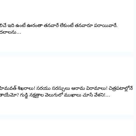
ిలిచే ఇది ఉంటే ఊరంతా తనవారే లేకుంటే తనవారూ పరాయివారే.
 అందలాలను…
త్‌ ‌శిఖరాలు! సరయు సరస్సులు ఆరామ విరామాలు! చిత్రపటాల్లోనే
ేమో? గుడ్డి నక్షత్రాల వెలుగులో ముఖాలు చూసే వేళని!…