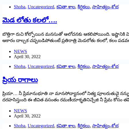
Shoba
,
Uncategorized
,
కవితా శాల
,
శీర్షికలు
,
సాహిత్యం-శోభ
మెడ లోతు కలలో….
బొత్తిగా రుచి కోల్పోయిన మనసుతో ఆలోచనకు ఆకలిపోయింది. ఇష్టాని
ఆకారం దాల్చక చప్పబడిపోతుంటే ప్రతిరాత్రి మెడలోతు కలలో, కలం పడవలో
NEWS
April 30, 2022
Shoba
,
Uncategorized
,
కవితా శాల
,
శీర్షికలు
,
సాహిత్యం-శోభ
‌ప్రియ రాగాలు
ప్రియా… నీ ప్రేమానుభూతి నా మానసోద్యానంలో నిత్య పూలరుతువై నన్ను మ
దరహసిస్తుంది ఈ జీవిత వసంతం రమణీయాకృతినిచ్చేజి నీ ప్రేమ కోసం తప
NEWS
April 30, 2022
Shoba
,
Uncategorized
,
కవితా శాల
,
శీర్షికలు
,
సాహిత్యం-శోభ