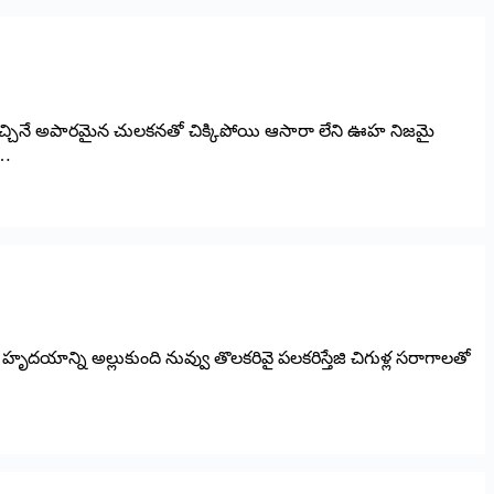
ిచ్చినే అపారమైన చులకనతో చిక్కిపోయి ఆసారా లేని ఊహ నిజమై
ం…
దయాన్ని అల్లుకుంది నువ్వు తొలకరివై పలకరిస్తేజి చిగుళ్ల సరాగాలతో