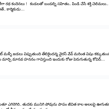
గా రథ కందెనలు ! కండలతో బండల్ని సహితం.. పిండి చేసే శక్తి చెలిమలు.. య
తే.. కార్మికుడు…
మళ్ళీ జడలు విప్పుతుంది తేలికైందన్న వైరస్‌ ‌వేవ్‌ ‌మరింత విషం కక్కుతు
ేషం మార్చి మానవ హననం గావిస్తుంది ఇందుకు రోజు పెరుగుతున్న కోవిద్‌…
తూలుతూ ఎగిరెగిరి.. తుదకు మునిగి పోవును పాపం జీవిత కాల అలలపై ఊగుత