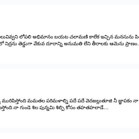
కి విలువివ్వని లోపలి అభిమానం బయట చలామణి కాలేక ఇచ్చిన మనసును ప
 నిద్రను తెడ్డుగా వేకువ దూరాన్ని అనుమతి లేని తీరాలకు ఆమెను ప్రాణ
ురిపిస్తోంది మమతల పరిమళాల్ని పదే పదే వెదజల్లుతూజి నీ జ్ఞాపకం నా హృ
ిస్తోంది నా గుండె శిల పున్నమి శిల్పి కోసం తహతహలాడే…