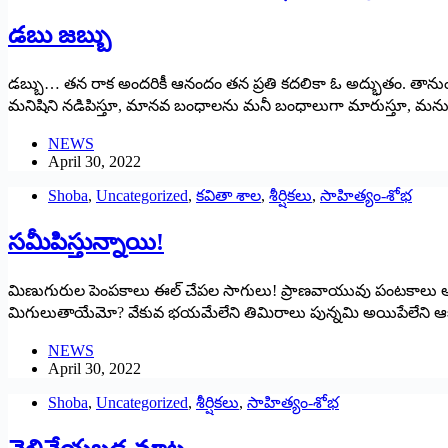
డబు జబ్బు
డబ్బు… తన రాక అందరికీ ఆనందం తన ప్రతి కదలికా ఓ అద్భుతం. తానుం
మనిషిని నడిపిస్తూ, మానవ బంధాలను మనీ బంధాలుగా మారుస్తూ, మనుగడస
NEWS
April 30, 2022
Shoba
,
Uncategorized
,
కవితా శాల
,
శీర్షికలు
,
సాహిత్యం-శోభ
సమీపిస్తున్నాయి!
మిణుగురుల పెంపకాలు ఈల్‌ ‌చేపల సాగులు! ప్రాణవాయువు పంటకాలు
మిగులుతాయేమో? వేకువ భయమేలేని తిమిరాలు పున్నమి అయిపేలేని ఆకసా
NEWS
April 30, 2022
Shoba
,
Uncategorized
,
శీర్షికలు
,
సాహిత్యం-శోభ