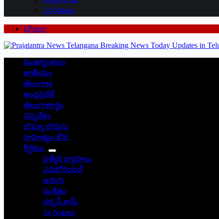
24 గంటలు
EPaper
ముఖ్యాంశాలు
జాతీయం
తెలంగాణ
ఆంధ్రప్రదేశ్
తెలంగాణార్థం
సన్నివేశం
బొమ్మా బొరుసు
సాహిత్యం-శోభ
శీర్షికలు
ప్రత్యేక వ్యాసాలు
ఎడిటోరియల్
అరుగు
సంకేతం
దక్కన్.కామ్
24 గంటలు