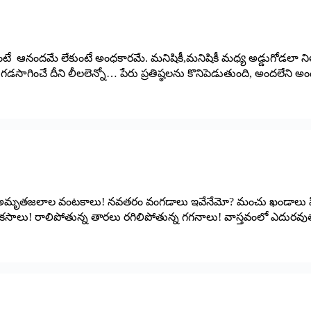
టే ఆనందమే లేకుంటే అంధకారమే. మనిషికీ,మనిషికీ మధ్య అడ్డుగోడలా న
ాగించే దీని లీలలెన్నో… పేరు ప్రతిష్ఠలను కొనిపెడుతుంది, అందలేని
 అమృతజలాల వంటకాలు! నవతరం వంగడాలు ఇవేనేమో? మంచు ఖండాలు హిమవ
లు! రాలిపోతున్న తారలు రగిలిపోతున్న గగనాలు! వాస్తవంలో ఎదురవుతాయ