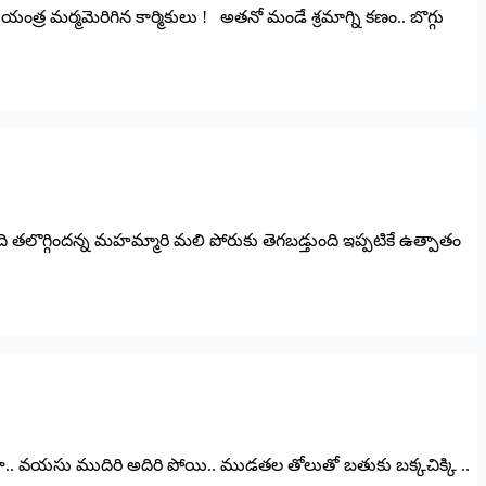
ంత్ర మర్మమెరిగిన కార్మికులు ! అతనో మండే శ్రమాగ్ని కణం.. బొగ్గు
ంది తలొగ్గిందన్న మహమ్మారి మలి పోరుకు తెగబడ్తుంది ఇప్పటికే ఉత్పాతం
ూ.. వయసు ముదిరి అదిరి పోయి.. ముడతల తోలుతో బతుకు బక్కచిక్కి ..