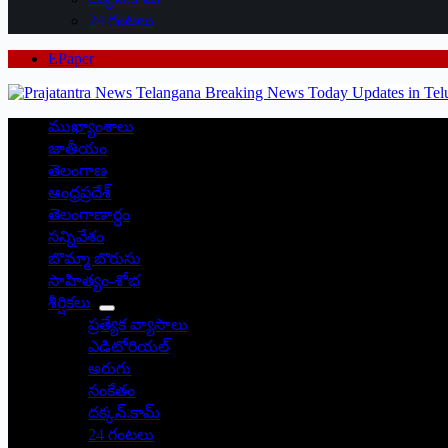
24 గంటలు
EPaper
ముఖ్యాంశాలు
జాతీయం
తెలంగాణ
ఆంధ్రప్రదేశ్
తెలంగాణార్థం
సన్నివేశం
బొమ్మా బొరుసు
సాహిత్యం-శోభ
శీర్షికలు
ప్రత్యేక వ్యాసాలు
ఎడిటోరియల్
అరుగు
సంకేతం
దక్కన్.కామ్
24 గంటలు