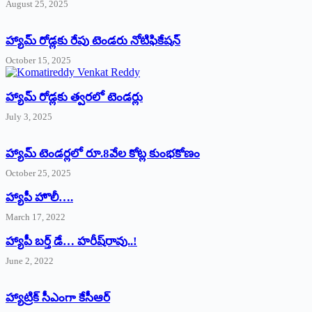
August 25, 2025
హ్యామ్‌ రోడ్లకు రేపు టెండరు నోటిఫికేషన్‌
October 15, 2025
హ్యామ్‌ రోడ్లకు త్వరలో టెండర్లు
July 3, 2025
హ్యామ్‌ ‌టెండర్లలో రూ.8వేల కోట్ల కుంభకోణం
October 25, 2025
హ్యాపీ హొలీ….
March 17, 2022
హ్యాపీ బర్త్ ‌డే… హరీష్‌రావు..!
June 2, 2022
హ్యాట్రిక్‌ ‌సీఎంగా కేసీఆర్‌