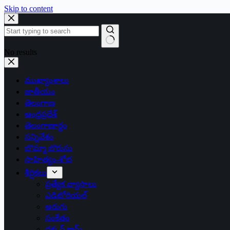
Skip to content
No results
ముఖ్యాంశాలు
జాతీయం
తెలంగాణ
ఆంధ్రప్రదేశ్
తెలంగాణార్థం
సన్నివేశం
బొమ్మా బొరుసు
సాహిత్యం-శోభ
శీర్షికలు
ప్రత్యేక వ్యాసాలు
ఎడిటోరియల్
అరుగు
సంకేతం
దక్కన్.కామ్