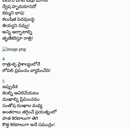
వెలుగు పగటి వేషం మోసం
ద్వేష హృదయానిదో
కమ్మని భాష!
కలుషిత పెదవులపై
తియ్యని నవ్వు!
అన్ని ఆర్భాటాల్ని
తృణీకరిస్తూ రాత్రి!
4
రాత్రుళ్ళ వైశాల్యంలోనే
లోపలి ప్రపంచం వ్యాపించేది!
5
ఇప్పుడిక
కలల్ని ఆవిరిచేయటం
దుఃఖాల్ని ప్రేమించడం
సంతోష దుఃఖాల మధ్య
అంతరాలు తగ్గించే ప్రయత్నంలో
పాత కెరటాలుగా తెగి
కొత్త కెరటాలుగా అదే సముద్రం!