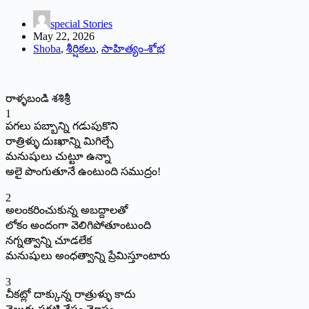
special Stories
May 22, 2026
Shoba
,
శీర్షికలు
,
సాహిత్యం-శోభ
రాళ్ళబండి శశిశ్రీ
1
పగలు పబ్బాన్ని గడుపుకొని
రాత్రిళ్ళు దుఃఖాన్ని మిగిల్చే
మనుషులు చుట్టూ ఉన్నా
అలై పొంగుతూనే ఉంటుంది సముద్రం!
2
అలంకరించుకున్న అబద్దాలతో
లోకం అందంగా వెలిగిపోతూంటుంది
నగ్నత్వాన్ని చూడలేక
మనుషులు అంధత్వాన్ని ప్రేమిస్తూంటారు
3
చీకట్లో దాక్కున్న రాత్రుళ్ళు కాదు