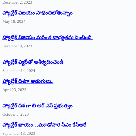
December 2, 2023
హ్యాట్రిక్‌ విజయం సాధించబోతున్నాం
May 18, 2024
హ్యాట్రిక్ విజయం మరింత బాధ్యతను పెంచింది
December 9, 2023
హ్యాట్రిక్‌ ‌విక్టరీతో ఆశీర్వదించండి
September 14, 2024
‌హ్యాట్రిక్‌ ‌దిశగా అడుగులు..
April 23, 2023
హ్యాట్రిక్ దిశ గా బి ఆర్ ఎస్ ప్రభుత్వం
October 5, 2023
హ్యాట్రిక్‌ ‌ఖాయం…మూడోసారి సీఎం కేసీఆరే
September 13, 2023