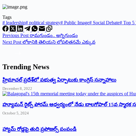
Tags
#
leadership
#
political strategy
#
Public Image
#
Social Debate
#
Top 5 
Previous
Post
రామగుండం.. అగ్నిగుండం
Next
Post
లోకానికి తెలియని లోపలితనమే ఎక్కువ
Trending News
‌హ్రిమాచల్‌ ‌ప్రదేశ్‌లో పభుత్వ ఏర్పాటుకు కాంగ్రెస్‌ ‌సన్నాహాలు
December 8, 2022
హ్యూమన్‌ రైట్స్‌ ఫోరమ్‌ ఆధ్వర్యంలో నేడు బాలగోపాల్‌ 15వ స్మారక
October 5, 2024
హ్యామ్‌ రోడ్లపై తుది ప్రపోజల్స్‌ పంపండి