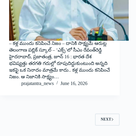
– కళ్ల ముందు కనిపించే నిజం – దానికి సాక్ష్యమే ఆరుట్ల
తెలంగాణ పబ్లిక్ స్కూల్ – ‘ఎక్స్‌’లో సీఎం రేవంత్‌రెడ్డి
హైదరాబాద్, ప్రజాతంత్ర, జూన్ 16 : భారత దేశ
భవిష్యత్తు తరగతి గదుల్లో రూపుదిద్దుకుంటుంది అన్నది
ఇకపైౖ ఒక నినాదం మాత్రమే కాదు.. కళ్ల ముందు కనిపించే
నిజం. ఆ నిజానికి సాక్ష్యం…
prajatantra_news
June 16, 2026
NEXT