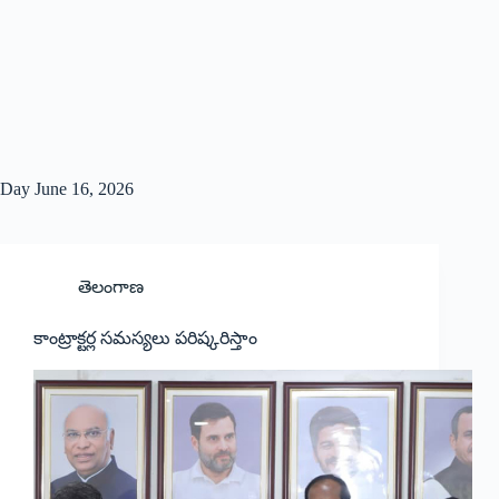
Day
June 16, 2026
తెలంగాణ
కాంట్రాక్టర్ల సమస్యలు పరిష్కరిస్తాం