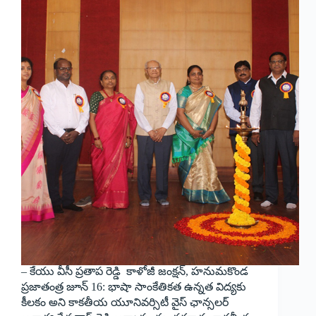
– కేయు వీసీ ప్రతాప రెడ్డి కాళోజీ జంక్షన్, హనుమకొండ
ప్రజాతంత్ర జూన్ 16: భాషా సాంకేతికత ఉన్నత విద్యకు
కీలకం అని కాకతీయ యూనివర్సిటీ వైస్ ఛాన్సలర్