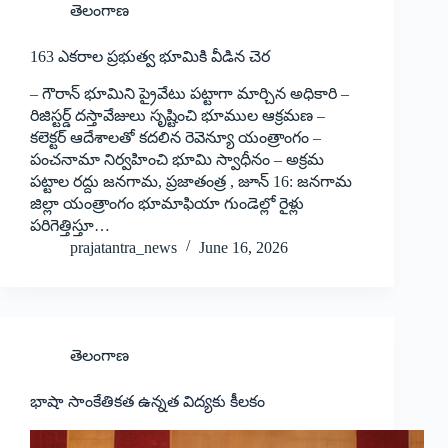
తెలంగాణ
163 ఎక‌రాల ప్ర‌భుత్వ భూమికి వీడిన చెర‌
– గౌరాన్ భూమిని ప్రైవేటు ప‌ట్టాగా మార్చిన అధికారి –
రిజిస్ట‌ర్డ్ ద‌స్తావేజులు సృష్టించి భూముల ఆక్ర‌మ‌ణ‌ –
క‌లెక్ట‌ర్ ఆదేశాల‌తో క‌ద‌లిన రెవెన్యూ యంత్రాంగం –
పంచ‌నామా నిర్వ‌హించి భూమి స్వాధీనం – అక్ర‌మ
ప‌ట్టాల ర‌ద్దు జనగామ, ప్రజాతంత్ర , జూన్ 16: జనగామ
జిల్లా యంత్రాంగం భూమాఫియా గుండెల్లో రైళ్లు
పరిగెత్తిస్తూ…
prajatantra_news
June 16, 2026
తెలంగాణ
భాషా సాంకేతికత ఉన్నత విద్యకు కీలకం