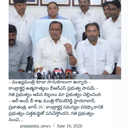
– ముఖ్యమంత్రి కూడా సానుకూలంగా ఉన్నారు –
కాంట్రాక్టర్ల అత్మహత్యలు బీఆర్ఎస్ ప్రభుత్వ పాపమే –
గత ప్రభుత్వం ఆపిన బిల్లులు మా ప్రభుత్వం చెల్లించింది
– ఆర్ అండ్ బీ శాఖ మంత్రి కోమటిరెడ్డి హైదరాబాద్,
ప్రజాతంత్ర, జూన్ 16 : కాంట్రాక్టర్ల సమస్యల పరిష్కారానికి
ప్రభుత్వం చిత్తశుద్ధితో పనిచేస్తోందని, గత ప్రభుత్వం
నుంచి…
prajatantra_news
June 16, 2026