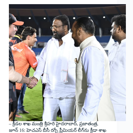
– క్రీడల శాఖ మంత్రి శ్రీహరి హైదరాబాద్, ప్రజాతంత్ర,
జూన్ 16: హెచఎస్ బీసీ రగ్బీ ప్రీమియర్ లీగ్‌ను క్రీడా శాఖ