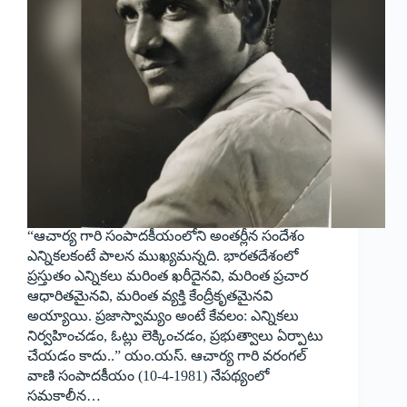
“ఆచార్య గారి సంపాదకీయంలోని అంతర్లీన సందేశం
ఎన్నికలకంటే పాలన ముఖ్యమన్నది. భారతదేశంలో
ప్రస్తుతం ఎన్నికలు మరింత ఖరీదైనవి, మరింత ప్రచార
ఆధారితమైనవి, మరింత వ్యక్తి కేంద్రీకృతమైనవి
అయ్యాయి. ప్రజాస్వామ్యం అంటే కేవలం: ఎన్నికలు
నిర్వహించడం, ఓట్లు లెక్కించడం, ప్రభుత్వాలు ఏర్పాటు
చేయడం కాదు..” యం.యస్. ఆచార్య గారి వరంగల్
వాణి సంపాదకీయం (10-4-1981) నేపథ్యంలో
సమకాలీన…