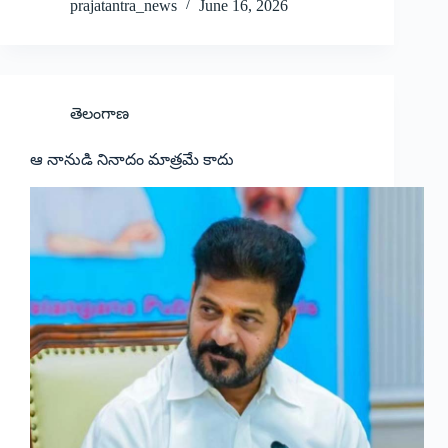
prajatantra_news
June 16, 2026
తెలంగాణ
ఆ నానుడి నినాదం మాత్రమే కాదు