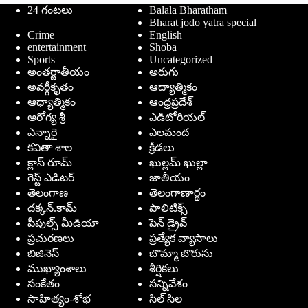
24 గంటలు
Balala Bharatham
Bharat jodo yatra special
Crime
English
entertainment
Shoba
Sports
Uncategorized
అంతర్జాతీయం
అరుగు
అవర్గీకృతం
ఆద్యాత్మికం
ఆధ్యాత్మికం
ఆంధ్రప్రదేశ్
ఆరోగ్య శ్రీ
ఎడిటోరియల్
ఎన్నారై
ఎలమంద
కవితా శాల
క్రీడలు
క్లాస్ రూమ్
ఖుల్లమ్ ఖుల్లా
గెస్ట్ ఎడిటర్
జాతీయం
తెలంగాణ
తెలంగాణార్థం
దక్కన్.కామ్
పాలిటిక్స్
పీపుల్స్ ‌మీడియా
పెన్ డ్రైవ్
ప్రచురణలు
ప్రత్యేక వ్యాసాలు
బిజినెస్
బొమ్మా బొరుసు
ముఖ్యాంశాలు
శీర్షికలు
సంకేతం
సన్నివేశం
సాహిత్యం-శోభ
సిల్ సిల