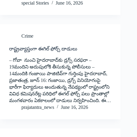
special Stories
June 16, 2026
Crime
రాష్ట్రవ్యాప్తంగా ఈగిల్‌ ‌ఫోర్స్ ‌దాడులు
– గోవా నుంచి హైదరాబాద్‌కు డ్రగ్స్ ‌సరఫరా –
19మందిని అదుపులోకి తీసుకున్న పోలీసులు –
14మందికి గంజాయి పాజిటివ్‌గా గుర్తింపు హైదరాబాద్‌,‌
ప్రజాతంత్ర, జూన్‌ 16: ‌గంజాయి, డ్రగ్స్ ‌వినియోగంపై
భారీగా ఫిర్యాదులు అందుతున్న నేపథ్యంలో రాష్ట్రంలోని
వివిధ కమిషనరేట్ల పరిధిలో ఈగల్‌ ‌ఫోర్స్ ‌పలు ప్రాంతాల్లో
మంగళవారం ఏకకాలంలో దాడులు నిర్వహించింది. ఈ…
prajatantra_news
June 16, 2026