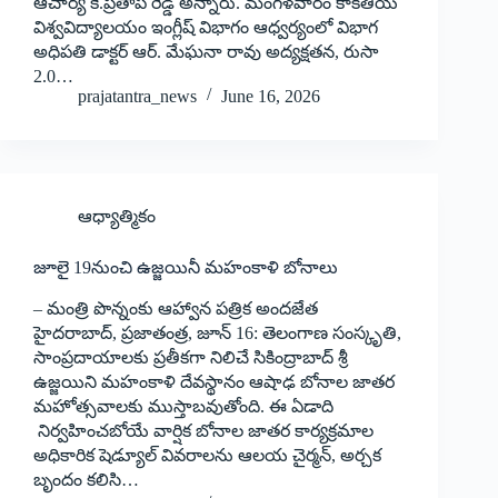
ఆచార్య కే.ప్రతాప్ రెడ్డి అన్నారు. మంగళవారం కాకతీయ
విశ్వవిద్యాలయం ఇంగ్లీష్ విభాగం ఆధ్వర్యంలో విభాగ
అధిపతి డాక్టర్ ఆర్. మేఘనా రావు అద్యక్షతన, రుసా
2.0…
prajatantra_news
June 16, 2026
ఆధ్యాత్మికం
జూలై 19నుంచి ఉజ్జయినీ మహంకాళి బోనాలు
– మంత్రి పొన్నంకు ఆహ్వాన పత్రిక అందజేత
హైదరాబాద్‌, ‌ప్రజాతంత్ర, జూన్‌ 16:‌ తెలంగాణ సంస్కృతి,
సాంప్రదాయాలకు ప్రతీకగా నిలిచే సికింద్రాబాద్‌ శ్రీ
ఉజ్జయిని మహంకాళి దేవస్థానం ఆషాఢ బోనాల జాతర
మహోత్సవాలకు ముస్తాబవుతోంది. ఈ ఏడాది
నిర్వహించబోయే వార్షిక బోనాల జాతర కార్యక్రమాల
అధికారిక షెడ్యూల్‌ ‌వివరాలను ఆలయ చైర్మన్‌, అర్చక
బృందం కలిసి…