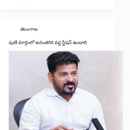
తెలంగాణ
పుణే మార్గంలో అనంతగిరి వద్ద స్టేషన్ ఉండాలి