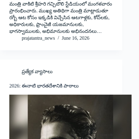
మంత్రి వాకిటి శ్రీహరి గచ్చిబౌలి స్టేడియంలో మంగళవారం
ప్రారంభించారు. ముఖ్య అతిథిగా మంత్రి మాట్లాడుతూ
రగ్బీ ఆట కోసం ఇక్కడికి విచ్చేసిన ఆటగాళ్లకు, కోచ్‌లకు,
అధికారులకు, ఫ్రాంచైజీ యజమానులకు,
భాగస్వాములకు, అభిమానులకు అభినందనలు…
prajatantra_news
June 16, 2026
ప్రత్యేక వ్యాసాలు
2026: ఈనాటి భారతదేశానికి పాఠాలు