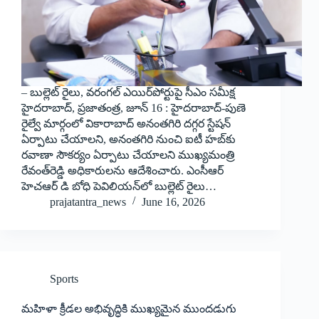
– బుల్లెట్ రైలు, వరంగల్ ఎయిర్‌పోర్టుపై సీఎం సమీక్ష
హైదరాబాద్, ప్రజాతంత్ర, జూన్ 16 : హైదరాబాద్-పుణె
రైల్వే మార్గంలో వికారాబాద్ అనంతగిరి దగ్గర స్టేషన్
ఏర్పాటు చేయాలని, అనంతగిరి నుంచి ఐటీ హబ్‌కు
రవాణా సౌకర్యం ఏర్పాటు చేయాలని ముఖ్యమంత్రి
రేవంత్‌రెడ్డి అధికారులను ఆదేశించారు. ఎంసీఆర్
హెచఆర్ డి బోధి పెవిలియన్‌లో బుల్లెట్ రైలు…
prajatantra_news
June 16, 2026
Sports
మహిళా క్రీడల అభివృద్ధికి ముఖ్యమైన ముందడుగు