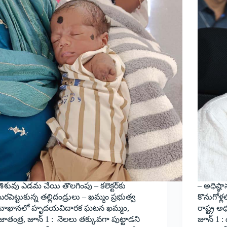
శిశువు ఎడమ చేయి తొలగింపు – కలెక్టర్‌కు
– అధిష్ఠాన
రపెట్టుకున్న తల్లిదండ్రులు – ఖమ్మం ప్రభుత్వ
కొనుగోళ్
‌వాఖాన‌లో హృద‌య‌విదార‌క‌ ఘ‌ట‌న‌ ఖమ్మం,
రాష్ట్ర అ
రజాతంత్ర, జూన్ 1 : నెలలు తక్కువగా పుట్టాడని
జూన్ 1 : 