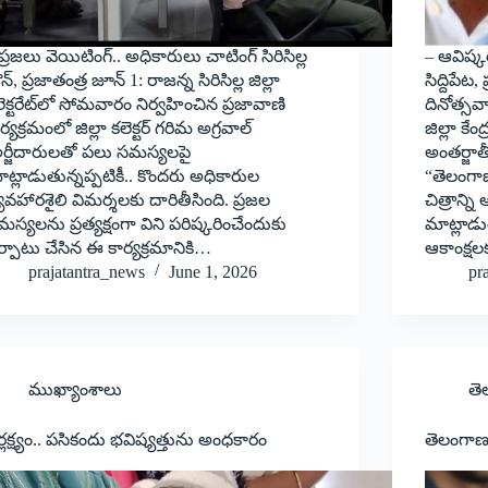
ప్రజలు వెయిటింగ్.. అధికారులు చాటింగ్ సిరిసిల్ల
– ఆవిష్క‌
న్, ప్రజాతంత్ర జూన్ 1: రాజన్న సిరిసిల్ల జిల్లా
సిద్దిపేట
ెక్టరేట్‌లో సోమవారం నిర్వహించిన ప్రజావాణి
దినోత్సవ
ర్యక్రమంలో జిల్లా కలెక్టర్ గరిమ అగ్రవాల్
జిల్లా కేం
ర్జీదారులతో పలు సమస్యలపై
అంతర్జాత
ట్లాడుతున్నప్పటికీ.. కొందరు అధికారుల
“తెలంగాణ
యవహారశైలి విమర్శలకు దారితీసింది. ప్రజల
చిత్రాన్న
స్యలను ప్రత్యక్షంగా విని పరిష్కరించేందుకు
మాట్లాడ
్పాటు చేసిన ఈ కార్యక్రమానికి…
ఆకాంక్ష
prajatantra_news
June 1, 2026
pr
ముఖ్యాంశాలు
తె
ర్లక్ష్యం.. పసికందు భవిష్యత్తును అంధకారం
తెలంగాణ 