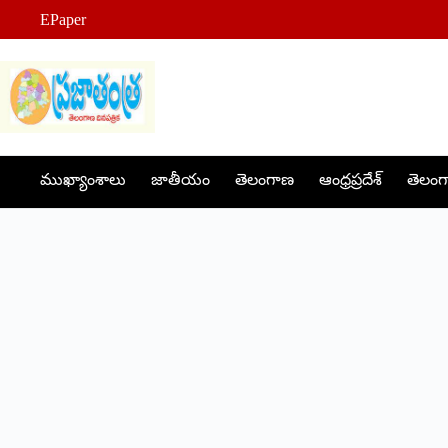
Skip
EPaper
to
content
ముఖ్యాంశాలు
జాతీయం
తెలంగాణ
ఆంధ్రప్రదేశ్
తెలంగా