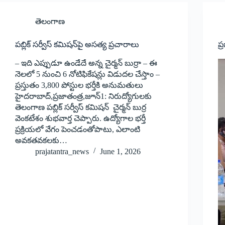
తెలంగాణ
పబ్లిక్‌ ‌సర్వీస్‌ ‌కమిషన్‌పై అసత్య ప్రచారాలు
ప్
– ఇది ఎప్పుడూ ఉండేదే అన్న చైర్మన్‌ ‌బుర్రా – ఈ
నెలలో 5 నుంచి 6 నోటిఫికేషన్లు విడుదల చేస్తాం –
ప్రస్తుతం 3,800 పోస్టుల భర్తీకి అనుమతులు
హైదరాబాద్‌,‌ప్రజాతంత్ర,జూన్‌1: ‌నిరుద్యోగులకు
తెలంగాణ పబ్లిక్‌ ‌సర్వీస్‌ ‌కమిషన్‌ ‌చైర్మన్‌ ‌బుర్ర
వెంకటేశం శుభవార్త చెప్పారు. ఉద్యోగాల భర్తీ
ప్ర‌క్రియలో వేగం పెంచడంతోపాటు, ఎలాంటి
అవకతవకలకు…
prajatantra_news
June 1, 2026