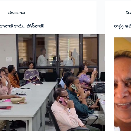
తెలంగాణ
ము
రజావాణి కాదు.. ఫోన్‌వాణి!
రాష్ట్ర అ