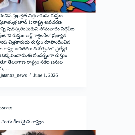
రించిన ప్ర‌ఖ్యాత చిత్ర‌కారుడు రుస్తుం
, ప్రజాతంత్ర జూన్ 1: రాష్ట్ర అవతరణ
ాన్ని పురస్కరించుకుని సోమవారం సిద్దిపేట
ద్రంలోని రుస్తుం ఆర్ట్ గ్యాలరీలో ప్రఖ్యాత
ీయ చిత్రకారుడు రుస్తుం రూపొందించిన
 రాష్ట్ర అవతరణ దినోత్సవం” ప్రత్యేక
ి ఆవిష్కరించారు.ఈ సందర్భంగా రుస్తుం
ుతూ తెలంగాణ రాష్ట్రం సకల జనుల
లకు,…
ajatantra_news
June 1, 2026
లంగాణ
మాకు కీలకమైన రాష్ట్రం