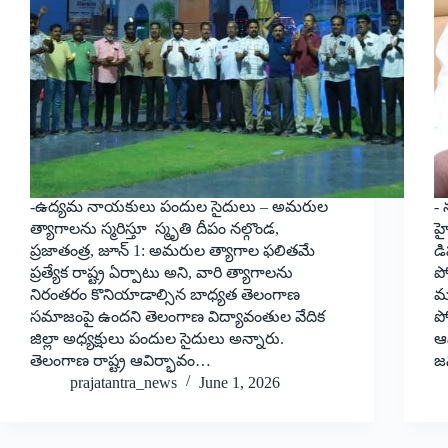
-ఉద్యమ నాయకులు పందుల సైదులు – అమరుల
-
త్యాగాల‌ను స్మ‌రిస్తూ స్మృతి దీపం న‌ల్గొండ‌,
హై
ప్ర‌జాతంత్ర‌, జూన్ 1: అమరుల త్యాగాల ఫలితమే
డి
ప్రత్యేక రాష్ట్ర ఏర్పాటు అని, వారి త్యాగాలను
పో
నిరంతరం కొనియాడాల్సిన బాధ్యత తెలంగాణ
మ
సమాజంపై ఉందని తెలంగాణ విద్యావంతుల వేదిక
ప
జిల్లా అధ్యక్షులు పందుల సైదులు అన్నారు.
ఆవ
తెలంగాణ రాష్ట్ర ఆవిర్భావం…
జ
prajatantra_news
June 1, 2026