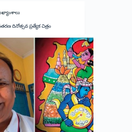
ఖ్యాంశాలు
వతరణ దినోత్సవ ప్ర‌త్యేక చిత్రం