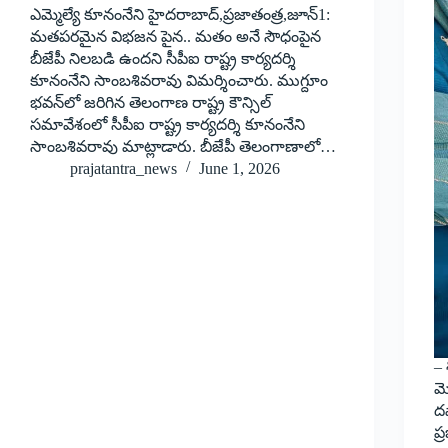
ఎమ్మెల్యే కూనంనేని హైదరాబాద్‌,‌ప్రజాతంత్ర,జూన్‌1:
‌మతపరమైన విభజన పైన.. మతం అనే సౌధంపైన
బీజేపీ నిలబడి ఉందని సీపీఐ రాష్ట్ర కార్యదర్శి
కూనంనేని సాంబశివరావు విమర్శించారు. ముగ్దూం
భవన్‌లో జరిగిన తెలంగాణ రాష్ట్ర కౌన్సిల్‌
‌సమావేశంలో సీపీఐ రాష్ట్ర కార్యదర్శి కూనంనేని
సాంబశివరావు మాట్లాడారు. బీజేపీ తెలంగాణాలో…
prajatantra_news
June 1, 2026
– 
మొ
ద
ప్