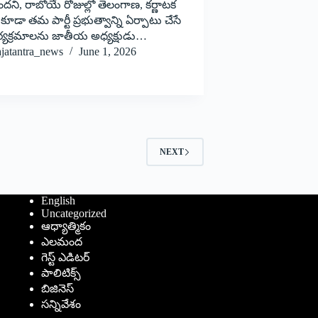
ందని, రాబోయే రోజుల్లో తెలంగాణ, కర్ణాటక
్లో కూడా తమ పార్టీ ప్రభుత్వాన్ని ఏర్పాటు చేసే
ర్యక్రమాలను జాతీయ అధ్యక్షుడు…
ajatantra_news
June 1, 2026
NEXT
English
Uncategorized
ఆధ్యాత్మికం
ఎలమంద
గెస్ట్ ఎడిటర్
పాలిటిక్స్
బిజినెస్
సన్నివేశం