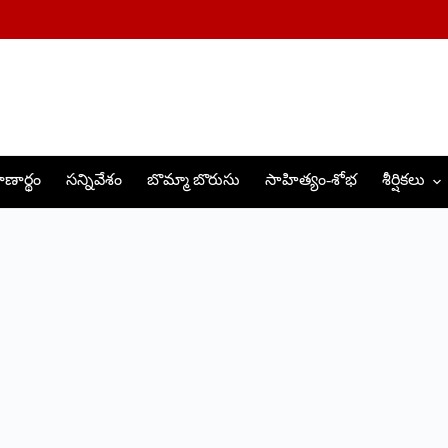
ణార్థం
సన్నివేశం
బొమ్మా బొరుసు
సాహిత్యం-శోభ
శీర్షికలు