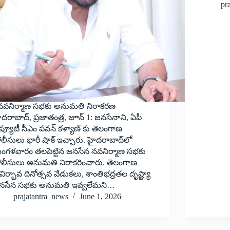
pr
‌ నవనిర్మాణ సభకు అనుమతి నిరాకరణ
దరాబాద్‌,‌ ప్రజాతంత్ర, జూన్‌ 1: ‌జనసేనాని, ఏపీ
ప్యూటీ సీఎం పవన్‌ ‌కళ్యాణ్‌ ‌కు తెలంగాణ
లీసులు భారీ షాక్‌ ఇచ్చారు. హైదరాబాద్‌లో
ంగళవారం తలపెట్టిన జనసేన నవనిర్మాణ సభకు
ోలీసులు అనుమతి నిరాకరించారు. తెలంగాణ
ిర్భావ దినోత్సవ వేడుకలు, శాంతిభద్రతల దృష్ట్యా
నసేన సభకు అనుమతి ఇవ్వలేమని…
prajatantra_news
June 1, 2026