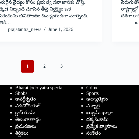
రుగైన వైద్యం కోసం ప్రభుత్వ ద‌వాఖానకు వొస్తే..
పెరుగుతో
్కడ సిబ్బంది చూపిన తీవ్ర నిర్లక్ష్యం ఒక
రాష్ట్రాల
ికందును జీవితాంతం దివ్యాంగుడిగా మార్చింది.
దిశగా కా
ేతికి…
pr
prajatantra_news
June 1, 2026
1
2
3
Bharat jodo yatra special
Crime
Shoba
Sports
అవర్గీకృతం
ఆద్యాత్మికం
ఎడిటోరియల్
ఎన్నారై
క్లాస్ రూమ్
ఖుల్లమ్ ఖుల్లా
తెలంగాణార్థం
దక్కన్.కామ్
ప్రచురణలు
ప్రత్యేక వ్యాసాలు
శీర్షికలు
సంకేతం