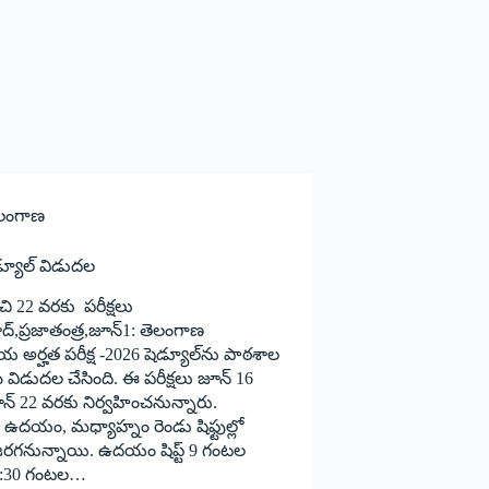
లంగాణ
ెడ్యూల్‌ ‌విడుదల
చి 22 ‌వరకు పరీక్షలు
‌,‌ప్రజాతంత్ర,జూన్‌1: ‌తెలంగాణ
 అర్హత పరీక్ష -2026 షెడ్యూల్‌ను పాఠశాల
ఖ విడుదల చేసింది. ఈ పరీక్షలు జూన్‌ 16
ూన్‌ 22 ‌వరకు నిర్వహించనున్నారు.
ూ ఉదయం, మధ్యాహ్నం రెండు షిఫ్టుల్లో
 జరగనున్నాయి. ఉదయం షిప్ట్ 9 ‌గంటల
1:30 గంటల…