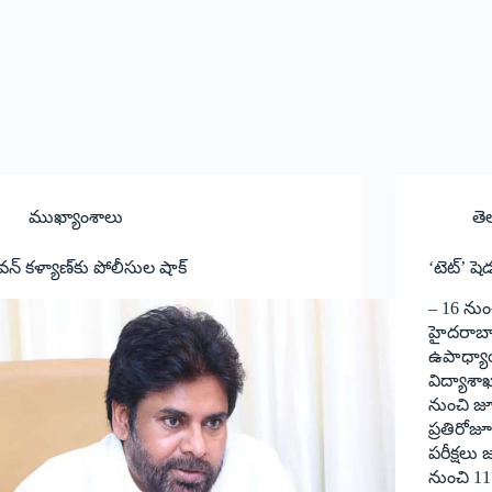
ముఖ్యాంశాలు
తె
న్‌ ‌కళ్యాణ్‌కు పోలీసుల షాక్‌
‘టెట్‌’ ష
– 16 ‌నుం
హైదరాబాద్
ఉపాధ్యాయ
విద్యాశా
‌నుంచి జ
ప్రతిరోజ
పరీక్షలు
నుంచి 1