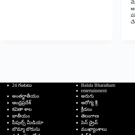
మె
అక
పస
చ
24 గంటలు
Balala Bharatham
entertainment
అంతర్జాతీయం
అరుగు
ఆంధ్రప్రదేశ్
ఆరోగ్య శ్రీ
కవితా శాల
క్రీడలు
జాతీయం
తెలంగాణ
పీపుల్స్ ‌మీడియా
పెన్ డ్రైవ్
బొమ్మా బొరుసు
ముఖ్యాంశాలు