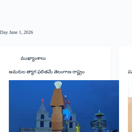
Day
June 1, 2026
ముఖ్యాంశాలు
అమరుల త్యాగ ఫలితమే తెలంగాణ రాష్ట్రం
పవ