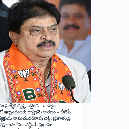
ం ప్రత్యేక దృష్టి పెట్టింది – ధాన్యం
లలో ఇబ్బందులకు రాష్ట్రమే కారణం – బీజేపీ
ధ్యక్షుడు రామచందర్‌రావు దిల్లీ, ప్రజాతంత్ర,
దక్షిణాదిలోనూ ఎన్డీయే ప్రభావం