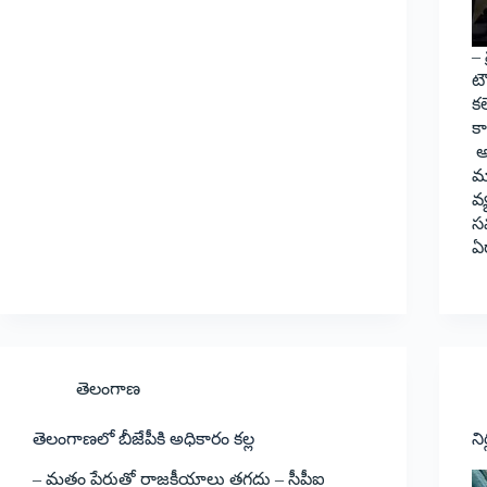
– 
టౌ
కల
కా
అ
మా
వ్
సమ
ఏర
తెలంగాణ
తెలంగాణలో బీజేపీకి అధికారం కల్ల
ని
– మతం పేరుతో రాజకీయాలు తగదు – సీపీఐ