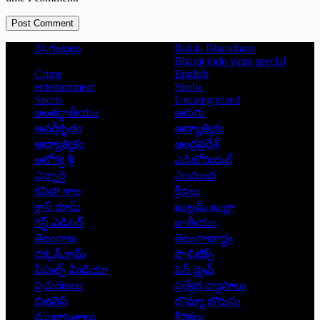
Post Comment
24 గంటలు
Balala Bharatham
Bharat jodo yatra special
Crime
English
entertainment
Shoba
Sports
Uncategorized
అంతర్జాతీయం
అరుగు
అవర్గీకృతం
ఆద్యాత్మికం
ఆధ్యాత్మికం
ఆంధ్రప్రదేశ్
ఆరోగ్య శ్రీ
ఎడిటోరియల్
ఎన్నారై
ఎలమంద
కవితా శాల
క్రీడలు
క్లాస్ రూమ్
ఖుల్లమ్ ఖుల్లా
గెస్ట్ ఎడిటర్
జాతీయం
తెలంగాణ
తెలంగాణార్థం
దక్కన్.కామ్
పాలిటిక్స్
పీపుల్స్ ‌మీడియా
పెన్ డ్రైవ్
ప్రచురణలు
ప్రత్యేక వ్యాసాలు
బిజినెస్
బొమ్మా బొరుసు
ముఖ్యాంశాలు
శీర్షికలు