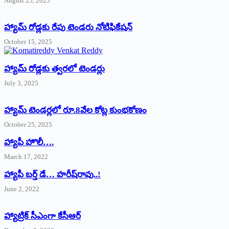
August 25, 2025
హ్యామ్‌ రోడ్లకు రేపు టెండరు నోటిఫికేషన్‌
October 15, 2025
హ్యామ్‌ రోడ్లకు త్వరలో టెండర్లు
July 3, 2025
హ్యామ్‌ ‌టెండర్లలో రూ.8వేల కోట్ల కుంభకోణం
October 25, 2025
హ్యాపీ హొలీ….
March 17, 2022
హ్యాపీ బర్త్ ‌డే… హరీష్‌రావు..!
June 2, 2022
హ్యాట్రిక్‌ ‌సీఎంగా కేసీఆర్‌