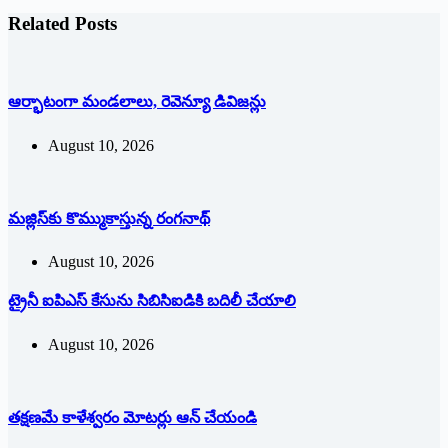
Related Posts
ఆర్భాటంగా మండలాలు, రెవెన్యూ డివిజన్లు
August 10, 2026
మజ్లిస్‌కు కొమ్ముకాస్తున్న రంగనాథ్‌
August 10, 2026
ట్రైనీ ఐపిఎస్‌ ‌కేసును సిబిసిఐడికి బదిలీ చేయాలి
August 10, 2026
తక్షణమే కాళేశ్వరం మోటర్లు ఆన్‌ ‌చేయండి