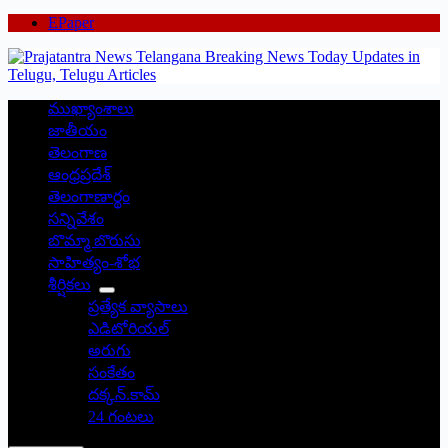
EPaper
ముఖ్యాంశాలు
జాతీయం
తెలంగాణ
ఆంధ్రప్రదేశ్
తెలంగాణార్థం
సన్నివేశం
బొమ్మా బొరుసు
సాహిత్యం-శోభ
శీర్షికలు
ప్రత్యేక వ్యాసాలు
ఎడిటోరియల్
అరుగు
సంకేతం
దక్కన్.కామ్
24 గంటలు