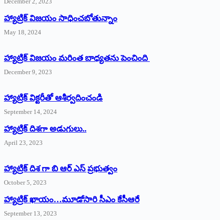
December 2, 2023
హ్యాట్రిక్‌ విజయం సాధించబోతున్నాం
May 18, 2024
హ్యాట్రిక్ విజయం మరింత బాధ్యతను పెంచింది
December 9, 2023
హ్యాట్రిక్‌ ‌విక్టరీతో ఆశీర్వదించండి
September 14, 2024
‌హ్యాట్రిక్‌ ‌దిశగా అడుగులు..
April 23, 2023
హ్యాట్రిక్ దిశ గా బి ఆర్ ఎస్ ప్రభుత్వం
October 5, 2023
హ్యాట్రిక్‌ ‌ఖాయం…మూడోసారి సీఎం కేసీఆరే
September 13, 2023