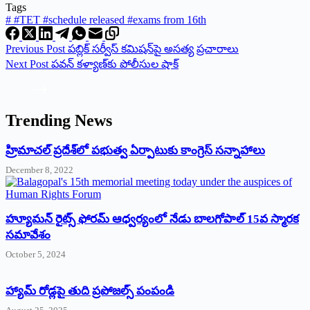
Tags
#
#TET #schedule released #exams from 16th
Previous
Post
పబ్లిక్‌ ‌సర్వీస్‌ ‌కమిషన్‌పై అసత్య ప్రచారాలు
Next
Post
పవన్‌ ‌కళ్యాణ్‌కు పోలీసుల షాక్‌
Trending News
‌హ్రిమాచల్‌ ‌ప్రదేశ్‌లో పభుత్వ ఏర్పాటుకు కాంగ్రెస్‌ ‌సన్నాహాలు
December 8, 2022
హ్యూమన్‌ రైట్స్‌ ఫోరమ్‌ ఆధ్వర్యంలో నేడు బాలగోపాల్‌ 15వ స్మారక
సమావేశం
October 5, 2024
హ్యామ్‌ రోడ్లపై తుది ప్రపోజల్స్‌ పంపండి