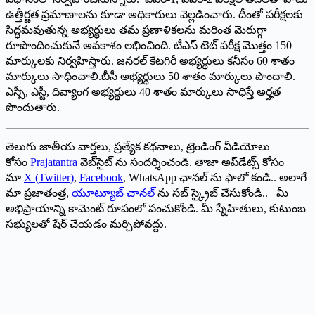
ఉత్తీర్ణత ప్రమాణాలను కూడా అధికారులు వెల్లడించారు. దీంతో పరీక్షలకు
సిద్ధమవుతున్న అభ్యర్థులు తమ ప్రణాళికలను మరింత మెరుగ్గా
రూపొందించుకునే అవకాశం లభించింది. టీఎస్‌ ‌టెట్‌ ‌పరీక్ష మొత్తం 150
మార్కులకు నిర్వహిస్తారు. జనరల్‌ ‌కేటగిరీ అభ్యర్థులు కనీసం 60 శాతం
మార్కులు సాధించాలి.బీసీ అభ్యర్థులు 50 శాతం మార్కులు పొందాలి.
ఎస్సీ, ఎస్టీ, దివ్యాంగ అభ్యర్థులు 40 శాతం మార్కులు సాధిస్తే అర్హత
పొందుతారు.
తెలుగు జాతీయ వార్తలు, ప్రత్యేక కథనాలు, ట్రెండింగ్ వీడియోలు
కోసం
Prajatantra
వెబ్‌సైట్ ను సందర్శించండి. తాజా అప్‌డేట్స్ కోసం
మా
X (Twitter)
,
Facebook
, WhatsApp ఛానల్ ను ఫాలో కండి.. అలాగే
మా ప్రజాతంత్ర,
యూట్యూబ్ చానల్
ను సబ్ స్క్రైబ్ చేసుకోండి.. మీ
అభిప్రాయాన్ని కామెంట్ రూపంలో పంచుకోండి. మీ స్నేహితులు, కుటుంబ
సభ్యులతో షేర్ చేయడం మర్చిపోవద్దు.