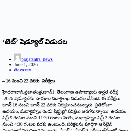
‘టెట్‌’ షెడ్యూల్‌ ‌విడుదల
prajatantra_news
June 1, 2026
తెలంగాణ
– 16 ‌నుంచి 22 ‌వరకు పరీక్షలు
హైదరాబాద్‌,‌ప్రజాతంత్ర,జూన్‌1: ‌తెలంగాణ ఉపాధ్యాయ అర్హత పరీక్ష
-2026 షెడ్యూల్‌ను పాఠశాల విద్యాశాఖ విడుదల చేసింది. ఈ పరీక్షలు
జూన్‌ 16 ‌నుంచి జూన్‌ 22 ‌వరకు నిర్వహించనున్నారు. ప్రతిరోజూ
ఉదయం, మధ్యాహ్నం రెండు షిఫ్టుల్లో పరీక్షలు జరగనున్నాయి. ఉదయం
షిప్ట్ 9 ‌గంటల నుంచి 11:30 గంటల వరకు, మధ్యాహ్నం షిప్ట్ 2 ‌గంటల
నుంచి 4:30 గంటల వరకు ఉంటుంది. పరీక్షలను పూర్తిగా ఆన్‌లైన్‌
‌విధానంలో నిర్వహించనున్నారు. పేపర్‌-1, ‌పేపర్‌-2 ‌పరీక్షల తేదీలతో పాటు