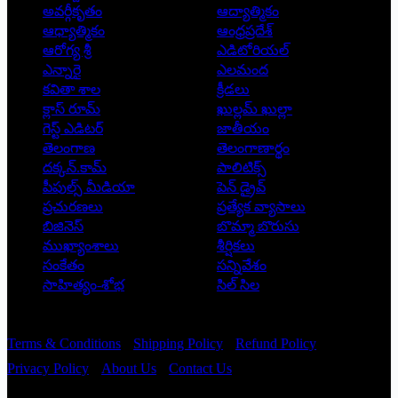
అవర్గీకృతం
ఆద్యాత్మికం
ఆధ్యాత్మికం
ఆంధ్రప్రదేశ్
ఆరోగ్య శ్రీ
ఎడిటోరియల్
ఎన్నారై
ఎలమంద
కవితా శాల
క్రీడలు
క్లాస్ రూమ్
ఖుల్లమ్ ఖుల్లా
గెస్ట్ ఎడిటర్
జాతీయం
తెలంగాణ
తెలంగాణార్థం
దక్కన్.కామ్
పాలిటిక్స్
పీపుల్స్ ‌మీడియా
పెన్ డ్రైవ్
ప్రచురణలు
ప్రత్యేక వ్యాసాలు
బిజినెస్
బొమ్మా బొరుసు
ముఖ్యాంశాలు
శీర్షికలు
సంకేతం
సన్నివేశం
సాహిత్యం-శోభ
సిల్ సిల
Copyright © 2026 - Prajatantra
Terms & Conditions
Shipping Policy
Refund Policy
Privacy Policy
About Us
Contact Us