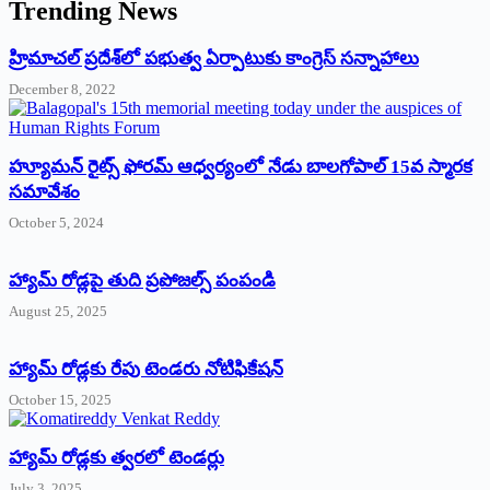
Trending News
‌హ్రిమాచల్‌ ‌ప్రదేశ్‌లో పభుత్వ ఏర్పాటుకు కాంగ్రెస్‌ ‌సన్నాహాలు
December 8, 2022
హ్యూమన్‌ రైట్స్‌ ఫోరమ్‌ ఆధ్వర్యంలో నేడు బాలగోపాల్‌ 15వ స్మారక
సమావేశం
October 5, 2024
హ్యామ్‌ రోడ్లపై తుది ప్రపోజల్స్‌ పంపండి
August 25, 2025
హ్యామ్‌ రోడ్లకు రేపు టెండరు నోటిఫికేషన్‌
October 15, 2025
హ్యామ్‌ రోడ్లకు త్వరలో టెండర్లు
July 3, 2025