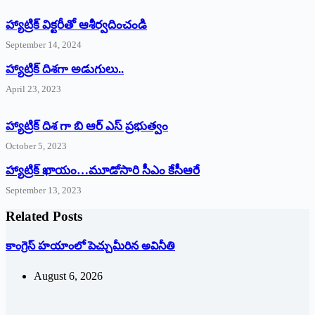
హ్యాట్రిక్‌ ‌విక్టరీతో ఆశీర్వదించండి
September 14, 2024
‌హ్యాట్రిక్‌ ‌దిశగా అడుగులు..
April 23, 2023
హ్యాట్రిక్ దిశ గా బి ఆర్ ఎస్ ప్రభుత్వం
October 5, 2023
హ్యాట్రిక్‌ ‌ఖాయం…మూడోసారి సీఎం కేసీఆరే
September 13, 2023
Related Posts
కాంగ్రెస్ హయాంలో పెచ్చుమీరిన అవినీతి
August 6, 2026