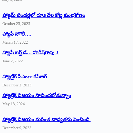
హ్యామ్‌ ‌టెండర్లలో రూ.8వేల కోట్ల కుంభకోణం
October 25, 2025
హ్యాపీ హొలీ….
March 17, 2022
హ్యాపీ బర్త్ ‌డే… హరీష్‌రావు..!
June 2, 2022
హ్యాట్రిక్‌ ‌సీఎంగా కేసీఆర్‌
December 2, 2023
హ్యాట్రిక్‌ విజయం సాధించబోతున్నాం
May 18, 2024
హ్యాట్రిక్ విజయం మరింత బాధ్యతను పెంచింది
December 9, 2023