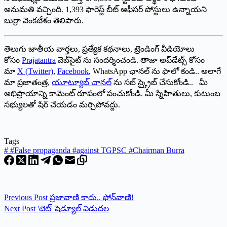
అనుమతి వచ్చింది. 1,393 ఫారెస్ట్ ‌బీట్‌ ఆఫీసర్‌ ‌పోస్టులు ఉన్నాయని
బుర్రా వెంకటేశం తెలిపారు.
తెలుగు జాతీయ వార్తలు, ప్రత్యేక కథనాలు, ట్రెండింగ్ వీడియోలు
కోసం
Prajatantra
వెబ్‌సైట్ ను సందర్శించండి. తాజా అప్‌డేట్స్ కోసం
మా
X (Twitter)
,
Facebook
, WhatsApp ఛానల్ ను ఫాలో కండి.. అలాగే
మా ప్రజాతంత్ర,
యూట్యూబ్ చానల్
ను సబ్ స్క్రైబ్ చేసుకోండి.. మీ
అభిప్రాయాన్ని కామెంట్ రూపంలో పంచుకోండి. మీ స్నేహితులు, కుటుంబ
సభ్యులతో షేర్ చేయడం మర్చిపోవద్దు.
Tags
#
#False propaganda #against TGPSC #Chairman Burra
Previous
Post
ప్రజావాణి కాదు.. ఫోన్‌వాణి!
Next
Post
'టెట్‌' షెడ్యూల్‌ ‌విడుదల