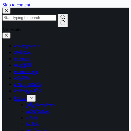
Skip to content
No results
ముఖ్యాంశాలు
జాతీయం
తెలంగాణ
ఆంధ్రప్రదేశ్
తెలంగాణార్థం
సన్నివేశం
బొమ్మా బొరుసు
సాహిత్యం-శోభ
శీర్షికలు
ప్రత్యేక వ్యాసాలు
ఎడిటోరియల్
అరుగు
సంకేతం
దక్కన్.కామ్