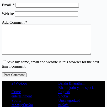
Email
*
Website
Add Comment
*
Save my name, email and website in this browser for the next
time I comment.
Post Comment
24 గంటలు
Balala Bharatham
Bharat jodo yatra special
Crime
English
entertainment
Shoba
Sports
Uncategorized
అంతర్జాతీయం
అరుగు