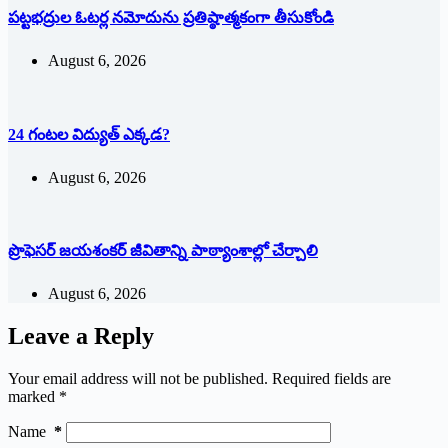
పట్టభద్రుల ఓటర్ల నమోదును ప్రతిష్ఠాత్మకంగా తీసుకోండి
August 6, 2026
24 గంటల విద్యుత్ ఎక్కడ?
August 6, 2026
ప్రొఫెసర్ జయశంకర్ జీవితాన్ని పాఠ్యాంశాల్లో చేర్చాలి
August 6, 2026
Leave a Reply
Your email address will not be published.
Required fields are
marked
*
Name
*