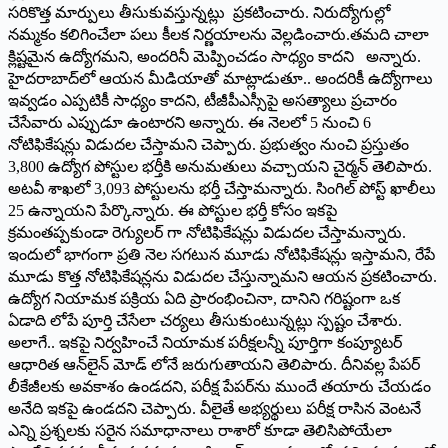
సరికొత్త మార్పులు తీసుకువస్తున్నట్లు ప్రకటించారు. నిరుద్యోగుల్లో
నమ్మకం కలిగించేలా పలు కీలక నిర్ణయాలను వెల్లడించారు.తమది చాలా
క్లిష్టమైన ఉద్యోగమని, అందరినీ మెప్పించడం సాధ్యం కాదని అన్నారు.
హైదరాబాద్‌లో ఆయన మీడియాతో మాట్లాడుతూ.. అందరికీ ఉద్యోగాలు
ఇవ్వడం ఎప్పటికీ సాధ్యం కాదని, టీజీపీఎస్సీపై అసత్యాలు ప్రచారం
చేసేవారు ఎప్పుడూ ఉంటారని అన్నారు. ఈ నెలలో 5 నుంచి 6
నోటిఫికేషన్లు విడుదల చేస్తామని చెప్పారు. ప్రభుత్వం నుంచి ప్రస్తుతం
3,800 ఉద్యోగ పోస్టుల భర్తీకి అనుమతులు వచ్చాయని చైర్మన్‌ ‌తెలిపారు.
అటవీ శాఖలో 3,093 పోస్టులను భర్తీ చేస్తామన్నారు. సింగిల్‌ ‌పోస్ట్ ‌ఖాలీలు
25 ఉన్నాయని పేర్కొన్నారు. ఈ పోస్టుల భర్తీ కోసం ఇకపై
క్రమంతప్పకుండా రెగ్యులర్‌ ‌గా నోటిఫికేషన్లు విడుదల చేస్తామన్నారు.
ఇందులో భాగంగా ప్రతి నెల సగటున మూడు నోటిఫికేషన్లు ఇస్తామని, రేపే
మూడు కొత్త నోటిఫికేషన్లను విడుదల చేస్తున్నామని ఆయన ప్రకటించారు.
ఉద్యోగ నియామక పక్రియ ఏది ప్రారంభించినా, దానిని గరిష్టంగా ఒక
ఏడాది లోపే పూర్తి చేసేలా చర్యలు తీసుకుంటున్నట్లు స్పష్టం చేశారు.
అలాగే.. ఇకపై నిర్వహించే నియామక పరీక్షలన్నీ పూర్తిగా కంప్యూటర్‌
ఆధారిత ఆన్‌లైన్‌ ‌మోడ్‌ ‌లోనే జరుగుతాయని తెలిపారు. దీనివల్ల పేపర్‌
‌లీకేజీలకు అవకాశం ఉండదని, పరీక్ష పేపర్‌ను ముందే తయారు చేయడం
అనేది ఇకపై ఉండదని చెప్పారు. వీలైతే అభ్యర్థులు పరీక్ష రాసిన వెంటనే
ఎన్ని ప్రశ్నలకు సరైన సమాధానాలు రాశారో కూడా తెలిసిపోయేలా