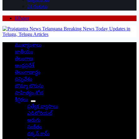
24 గంటలు
EPaper
ముఖ్యాంశాలు
జాతీయం
తెలంగాణ
ఆంధ్రప్రదేశ్
తెలంగాణార్థం
సన్నివేశం
బొమ్మా బొరుసు
సాహిత్యం-శోభ
శీర్షికలు
ప్రత్యేక వ్యాసాలు
ఎడిటోరియల్
అరుగు
సంకేతం
దక్కన్.కామ్