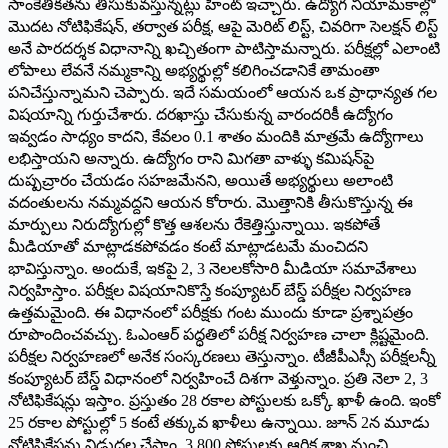
సాంకేతికతను తీసుకువస్తున్నట్లు హింట్‌ ఇచ్చారు. ఉద్యోగ నియామకాల్లో
మొదట నోటిఫికేషన్‌, ‌తర్వాత పరీక్ష, ఆపై మెరిట్‌ ‌లిస్ట్, ‌చివరిగా సెలక్షన్‌ ‌లిస్ట్
అనే పారదర్శక విధానాన్ని ఖచ్చితంగా పాటిస్తామన్నారు. పరీక్షల్లో ఎలాంటి
లోపాలు లేవనే నమ్మకాన్ని అభ్యర్థుల్లో కలిగించడానికే తామంతా
పనిచేస్తున్నామని చెప్పారు. ఇదే సమయంలో ఆయన ఒక ప్రాధాన్యత గల
విషయాన్ని గుర్తుచేశారు. దరఖాస్తు చేసుకున్న వారందరికీ ఉద్యోగం
ఇవ్వడం సాధ్యం కాదని, కేవలం 0.1 శాతం మందికి మాత్రమే ఉద్యోగాలు
లభిస్తాయని అన్నారు. ఉద్యోగం రాని మిగతా వాళ్ళు కమిషన్‌పై
దుష్పచ్రారం చేయడం సహజమేనని, అయితే అభ్యర్థులు అలాంటి
వదంతులను నమ్మవద్దని ఆయన కోరారు. మొత్తానికి తీసుకొస్తున్న ఈ
మార్పులు నిరుద్యోగుల్లో కొత్త ఆశలను రేకెత్తిస్తున్నాయి. ఇకపోతే
మీడియాతో మాట్లాడకపోవడం కంటే మాట్లాడటమే మంచిదని
భావిస్తున్నాం. అందుకే, ఇకపై 2, 3 నెలలకోసారి మీడియా సమావేశాలు
నిర్వహిస్తాం. పరీక్షల విషయానికొస్తే కంప్యూటర్‌ ‌బేస్డ్ ‌పరీక్షల నిర్వహణ‌
ఉత్తమమైంది. ఈ విధానంలో పరీక్షకు గంట ముందు కూడా ప్రశ్నాపత్రం
రూపొందించవచ్చు. ఓఎంఆర్‌ ‌పద్ధతిలో పరీక్ష నిర్వహణ చాలా క్లిష్టమైంది.
పరీక్షల నిర్వహణలో అనేక సంస్కరణలు తెస్తున్నాం. టీజీపీఎస్సీ పరీక్షలన్నీ
కంప్యూటర్‌ ‌బేస్డ్ ‌విధానంలో నిర్వహించే దిశగా వెళ్తున్నాం. ప్రతి నెలా 2, 3
నోటిఫికేషన్లు ఇస్తాం. ప్రస్తుతం 28 రకాల పోస్టులకు ఒక్కో ఖాళీ ఉంది. ఇంకో
25 రకాల పోస్టుల్లో 5 కంటే తక్కువ ఖాళీలు ఉన్నాయి. జూన్‌ 2‌న మూడు
నోటిఫికేషన్లు విడుదల చేస్తాం. 3,800 పోస్టులకు ఆర్థిక శాఖ నుంచి