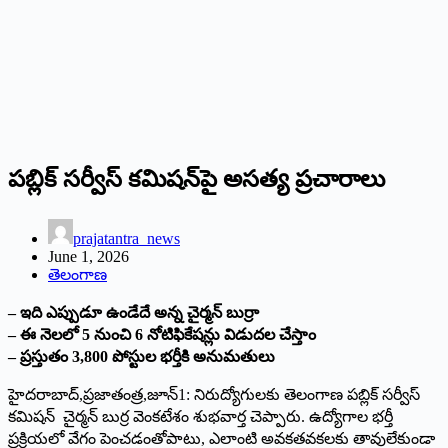
పబ్లిక్‌ ‌సర్వీస్‌ ‌కమిషన్‌పై అసత్య ప్రచారాలు
prajatantra_news
June 1, 2026
తెలంగాణ
– ఇది ఎప్పుడూ ఉండేదే అన్న చైర్మన్‌ ‌బుర్రా
– ఈ నెలలో 5 నుంచి 6 నోటిఫికేషన్లు విడుదల చేస్తాం
– ప్రస్తుతం 3,800 పోస్టుల భర్తీకి అనుమతులు
హైదరాబాద్‌,‌ప్రజాతంత్ర,జూన్‌1: ‌నిరుద్యోగులకు తెలంగాణ పబ్లిక్‌ ‌సర్వీస్‌
‌కమిషన్‌ ‌చైర్మన్‌ ‌బుర్ర వెంకటేశం శుభవార్త చెప్పారు. ఉద్యోగాల భర్తీ
ప్ర‌క్రియలో వేగం పెంచడంతోపాటు, ఎలాంటి అవకతవకలకు తావులేకుండా