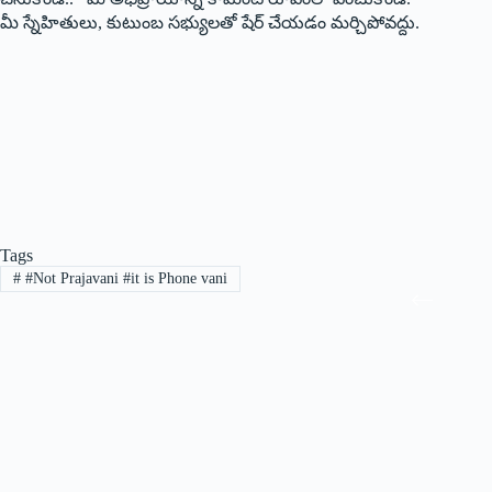
మీ స్నేహితులు, కుటుంబ సభ్యులతో షేర్ చేయడం మర్చిపోవద్దు.
Tags
#
#Not Prajavani #it is Phone vani