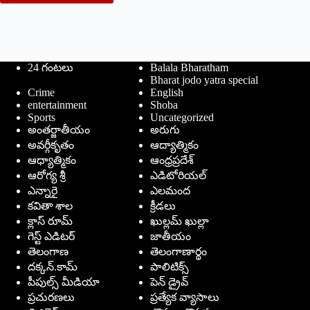
24 గంటలు
Balala Bharatham
Bharat jodo yatra special
Crime
English
entertainment
Shoba
Sports
Uncategorized
అంతర్జాతీయం
అరుగు
అవర్గీకృతం
ఆద్యాత్మికం
ఆధ్యాత్మికం
ఆంధ్రప్రదేశ్
ఆరోగ్య శ్రీ
ఎడిటోరియల్
ఎన్నారై
ఎలమంద
కవితా శాల
క్రీడలు
క్లాస్ రూమ్
ఖుల్లమ్ ఖుల్లా
గెస్ట్ ఎడిటర్
జాతీయం
తెలంగాణ
తెలంగాణార్థం
దక్కన్.కామ్
పాలిటిక్స్
పీపుల్స్ ‌మీడియా
పెన్ డ్రైవ్
ప్రచురణలు
ప్రత్యేక వ్యాసాలు