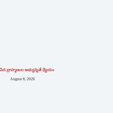
పేద బ్రాహ్మణుల అభ్యున్నతే ధ్యేయం
August 8, 2026