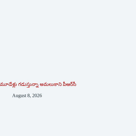
మూడేళ్లు గ‌డుస్తున్నా అమ‌లుకాని పీఆర్‌సీ
August 8, 2026