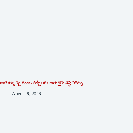
అతుక్కున్న రెండు కిడ్నీలకు అరుదైన శస్త్రచికిత్స
August 8, 2026