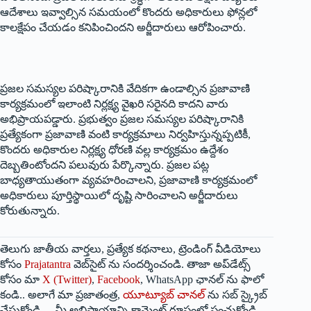
ఆదేశాలు ఇవ్వాల్సిన సమయంలో కొందరు అధికారులు ఫోన్లలో
కాలక్షేపం చేయడం కనిపించిందని అర్జీదారులు ఆరోపించారు.
ప్రజల సమస్యల పరిష్కారానికి వేదికగా ఉండాల్సిన ప్రజావాణి
కార్యక్రమంలో ఇలాంటి నిర్లక్ష్య వైఖరి సరైనది కాదని వారు
అభిప్రాయపడ్డారు. ప్రభుత్వం ప్రజల సమస్యల పరిష్కారానికి
ప్రత్యేకంగా ప్రజావాణి వంటి కార్యక్రమాలు నిర్వహిస్తున్నప్పటికీ,
కొందరు అధికారుల నిర్లక్ష్య ధోరణి వల్ల కార్యక్రమం ఉద్దేశం
దెబ్బతింటోందని పలువురు పేర్కొన్నారు. ప్రజల పట్ల
బాధ్యతాయుతంగా వ్యవహరించాలని, ప్రజావాణి కార్యక్రమంలో
అధికారులు పూర్తిస్థాయిలో దృష్టి సారించాలని అర్జీదారులు
కోరుతున్నారు.
తెలుగు జాతీయ వార్తలు, ప్రత్యేక కథనాలు, ట్రెండింగ్ వీడియోలు
కోసం
Prajatantra
వెబ్‌సైట్ ను సందర్శించండి. తాజా అప్‌డేట్స్
కోసం మా
X (Twitter)
,
Facebook
, WhatsApp ఛానల్ ను ఫాలో
కండి.. అలాగే మా ప్రజాతంత్ర,
యూట్యూబ్ చానల్
ను సబ్ స్క్రైబ్
చేసుకోండి.. మీ అభిప్రాయాన్ని కామెంట్ రూపంలో పంచుకోండి.