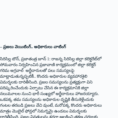
– ప్రజలు వెయిటింగ్.. అధికారులు చాటింగ్
సిరిసిల్ల టౌన్, ప్రజాతంత్ర జూన్ 1: రాజన్న సిరిసిల్ల జిల్లా కలెక్టరేట్‌లో
సోమవారం నిర్వహించిన ప్రజావాణి కార్యక్రమంలో జిల్లా కలెక్టర్
గరిమ అగ్రవాల్ అర్జీదారులతో పలు సమస్యలపై
మాట్లాడుతున్నప్పటికీ.. కొందరు అధికారుల వ్యవహారశైలి
విమర్శలకు దారితీసింది. ప్రజల సమస్యలను ప్రత్యక్షంగా విని
పరిష్కరించేందుకు ఏర్పాటు చేసిన ఈ కార్యక్రమానికి జిల్లా
నలుమూలల నుంచి భారీ సంఖ్యలో అర్జీదారులు హాజరయ్యారు.
ఒక‌ప‌క్క‌ తమ సమస్యలను అధికారుల దృష్టికి తీసుకెళ్లేందుకు
గంటల తరబడి ప్ర‌జ‌లు వేచి వుంటే, మ‌రోప‌క్క కొందరు అధికారులు
మాత్రం మొబైల్ ఫోన్లలో నిమగ్నమై ఉండటం విమ‌ర్శ‌ల‌కు
దారితీసింది. ప్రజల వినతులను శ్రద్ధగా ఆలకించి తక్షణ చర్యలకు