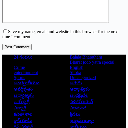
Save my name, email and website in this browser for the next
time I comment.
Post Comment
24 గంటలు
Balala Bharatham
Bharat jodo yatra special
Crime
English
entertainment
Shoba
Sports
Uncategorized
అంతర్జాతీయం
అరుగు
అవర్గీకృతం
ఆద్యాత్మికం
ఆధ్యాత్మికం
ఆంధ్రప్రదేశ్
ఆరోగ్య శ్రీ
ఎడిటోరియల్
ఎన్నారై
ఎలమంద
కవితా శాల
క్రీడలు
క్లాస్ రూమ్
ఖుల్లమ్ ఖుల్లా
గెస్ట్ ఎడిటర్
జాతీయం