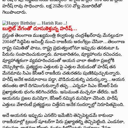
హరీష్‌ ‌రావు సాధించారు. లక్ష 20వేల 650 వోట్ల మెజారిటీతో
గెలుపొందారు.
బుల్లెట్‌ ‌వేగంతో దూసుకెళ్తున్న హరీష్‌…
‌ప్రస్తుత తెలంగాణ ముఖ్యమంత్రి కల్వకుంట్ల చంద్రశేఖర్‌రావు మేనల్లుడగా
2004లో సిద్ధిపేట అసెంబ్లీ నుంచి రాజకీయ అరంగేట్రం చేసినా…తెలంగాణ
రాష్ట్ర సమితితో పాటు, రాష్ట్ర ప్రభుత్వంలోనూ ఇప్పుడు తనకంటూ ఓ
పేరును సంపాదించుకున్నారు. మాటకారితనం, వ్యూహాలను రచించడం,
వ్యూహాత్మకంగా వ్యవహరించడంతో ఆయన చాలా ఈజీగా ప్రజల్లోకి
చొచ్చుకెళ్లారు. ప్రత్యర్థుల ఎత్తులకు పై ఎత్తుల వేయడంతో హరీష్‌ ‌తన
మేనమామ సిఎం కేసీఆర్‌ ‌రాజకీయ చతురతను పుణికిపుచ్చుకున్నారు.
హరీష్‌ అనేక అవమానాలు పడ్డా, వొడిదుడుకుల్ని ఎదుర్కున్నా…ఆయన
తనంతట తానే దిగమింగుకున్నారే తప్ప…ఎన్నడూ సిఎం కేసీఆర్‌ ‌పేరు
ప్రఖ్యాతలకు భంగం కలిగించలేదు. ఇసుమంత మచ్చనూ తేలేదు. ఇదే
ఆయనను ప్రజల మనిషిగా, కేసీఆర్‌ ‌నమ్మిన మనిషిగా చేసింది. హరీష్‌
ఎత్తులు వేశారంటే ప్రత్యర్థులు చిత్తేనని అనేక సందర్భాల్లో నిరూపితమైంది.
అదే ఆయనకు ఇప్పుడు ఎనలేని ఇమేజీని తెచ్చిపెట్టడమే కాకుండా
రాజకీయాల్లో ట్రబుల్‌ ‌షూటర్‌గా పేరు ప్రఖ్యాతల్ని తెచ్చిపెట్టింది. ఎండనకా,
పగలనకా, రాత్రనకా రోజుకు వందల కిలోమీటర్లు ప్రయాణం చేస్తూ