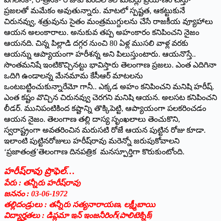
ప్రజలతో మమేకం అవుతున్నారు. మాటలో స్పష్టత, ఆకట్టుకునే
చిరునవ్వు, శత్రువును సైతం మంత్రముగ్దులను చేసే రాజకీయ వ్యూహాలు
ఆయన అలంకారాలు. అనుకువ తప్ప అహంకారం కనిపించని నైజం
ఆయనది. చిన్న పిల్లాడి దగ్గర నుంచి 80 ఏళ్ల ముసలి వాళ్ల వరకు
ఆయన్ను ఆప్యాయంగా హరీశన్న అని పిలుస్తుంటారు. ఆయనొస్తే..
సొంతమనిషే ఇంటికొచ్చినట్టు భావిస్తారు తెలంగాణ ప్రజలు. ఎంత ఎదిగినా
ఒదిగి ఉండాలన్న మేనమామ కేసీఆర్‌ ‌మాటలను
ఒంటబట్టించుకున్నారేమో గానీ.. ఎక్కడ అహం కనిపించని మనిషి హరీష్‌.
ఎం‌త కష్టం వొచ్చిన చిరునవ్వు చెరగని మనిషి ఆయన. అలసట కనిపించని
లీడర్‌. ‌మునిపంటికింద కష్టాన్ని తొక్కిపెట్టి, ఆప్యాయంగా పలకరించడం
ఆయన నైజం. తెలంగాణ తల్లి దాస్య సృంఖలాలు తెంచుకొని,
స్వరాష్ట్రంగా అవతరించిన మరుసటి రోజే ఆయన పుట్టిన రోజు కూడా.
ఇలాంటి పుట్టినరోజులు హరీష్‌రావు మరెన్నో జరుపుకోవాలని
‘ప్రజాతంత్ర’తెలంగాణ దినపత్రిక మనస్పూర్తిగా కొరుకుంటోంది.
హరీష్‌రావు ప్రొఫెల్‌…
‌పేరు : తన్నీరు హరీష్‌రావు
జననం : 03-06-1972
తల్లిదండ్రులు : తన్నీరు సత్యనారాయణ, లక్ష్మీబాయి
విద్యార్హతలు : డిప్లమా ఇన్‌ ఇం‌జనీరింగ్‌(‌పాలిటెక్నిక్‌)