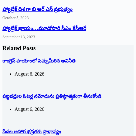
హ్యాట్రిక్ దిశ గా బి ఆర్ ఎస్ ప్రభుత్వం
October 5, 2023
హ్యాట్రిక్‌ ‌ఖాయం…మూడోసారి సీఎం కేసీఆరే
September 13, 2023
Related Posts
కాంగ్రెస్ హయాంలో పెచ్చుమీరిన అవినీతి
August 6, 2026
పట్టభద్రుల ఓటర్ల నమోదును ప్రతిష్ఠాత్మకంగా తీసుకోండి
August 6, 2026
పేదల ఆహార భద్రతకు ప్రాధాన్యం