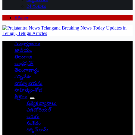
24 గంటలు
EPaper
ముఖ్యాంశాలు
జాతీయం
తెలంగాణ
ఆంధ్రప్రదేశ్
తెలంగాణార్థం
సన్నివేశం
బొమ్మా బొరుసు
సాహిత్యం-శోభ
శీర్షికలు
ప్రత్యేక వ్యాసాలు
ఎడిటోరియల్
అరుగు
సంకేతం
దక్కన్.కామ్