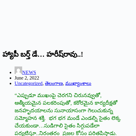
హ్యాపీ బర్త్ ‌డే… హరీష్‌రావు..!
NEWS
June 2, 2022
Uncategorized
,
తెలంగాణ
,
ముఖ్యాంశాలు
“ఎప్పుడూ ముఖంపై చెరగని చిరునవ్వుతో,
ఆత్మీయమైన పలకరింపుతో, కఠోరమైన కార్యదీక్షతో
జనహృదయాలను సునాయాసంగా గెలుచుకున్న
సమ్మోహన శక్తి. భగ భగ మండే ఎండల్ని సైతం లెక్క
చేయకుండా…సుడిగాలి సైతం సిగ్గుపడేలా
పర్యటిస్తూ..నిరంతరం ప్రజల కోసం పరితపిస్తాడు.