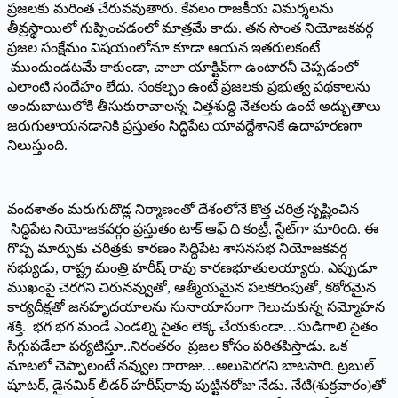
ప్రజలకు మరింత చేరువవుతారు. కేవలం రాజకీయ విమర్శలను
తీవ్రస్థాయిలో గుప్పించడంలో మాత్రమే కాదు. తన సొంత నియోజకవర్గ
ప్రజల సంక్షేమం విషయంలోనూ కూడా ఆయన ఇతరులకంటే
ముందుండటమే కాకుండా, చాలా యాక్టివ్‌గా ఉంటారనీ చెప్పడంలో
ఎలాంటి సందేహం లేదు. సంకల్పం ఉంటే ప్రజలకు ప్రభుత్వ పథకాలను
అందుబాటులోకి తీసుకురావాలన్న చిత్తశుద్ధి నేతలకు ఉంటే అద్భుతాలు
జరుగుతాయనడానికి ప్రస్తుతం సిద్ధిపేట యావద్దేశానికే ఉదాహరణగా
నిలుస్తుంది.
వందశాతం మరుగుదొడ్ల నిర్మాణంతో దేశంలోనే కొత్త చరిత్ర సృష్టించిన
సిద్ధిపేట నియోజకవర్గం ప్రస్తుతం టాక్‌ ఆఫ్‌ ‌ది కంట్రీ, స్టేట్‌గా మారింది. ఈ
గొప్ప మార్పుకు చరిత్రకు కారణం సిద్ధిపేట శాసనసభ నియోజకవర్గ
సభ్యుడు, రాష్ట్ర మంత్రి హరీష్‌ ‌రావు కారణభూతులయ్యారు. ఎప్పుడూ
ముఖంపై చెరగని చిరునవ్వుతో, ఆత్మీయమైన పలకరింపుతో, కఠోరమైన
కార్యదీక్షతో జనహృదయాలను సునాయాసంగా గెలుచుకున్న సమ్మోహన
శక్తి. భగ భగ మండే ఎండల్ని సైతం లెక్క చేయకుండా…సుడిగాలి సైతం
సిగ్గుపడేలా పర్యటిస్తూ..నిరంతరం ప్రజల కోసం పరితపిస్తాడు. ఒక
మాటలో చెప్పాలంటే నవ్వుల రారాజు…అలుపెరగని బాటసారి. ట్రబుల్‌
‌షూటర్‌, ‌డైనమిక్‌ ‌లీడర్‌ ‌హరీష్‌రావు పుట్టినరోజు నేడు. నేటి(శుక్రవారం)తో