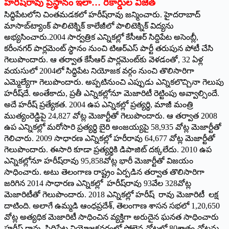
హరీష్‌రావు ప్రస్థానం ఇలా… రికార్డుల విజేత
సిద్ధిపేటలోని చింతమడకలో హరీష్‌రావు జన్మించారు. హైదరాబాద్‌
‌మాసాబ్‌ట్యాంక్‌ ‌పాలిటెక్నిక్‌ ‌కాలేజీలో పాలిటెక్నిక్‌ ‌విద్యను
అభ్యసించారు.2004 సార్వత్రిక ఎన్నికల్లో కేసీఆర్‌ ‌సిద్దిపేట అసెంబ్లీ,
కరీంనగర్‌ ‌పార్లమెంట్‌ ‌స్థానం నుంచి టిఆర్‌ఎస్‌ ‌పార్టీ తరుపున పోటీ చేసి
గెలుపొందారు. ఆ తర్వాత కేసీఆర్‌ ‌పార్లమెంట్‌కు వెళడంతో, 32 ఏళ్ల
వయసులో 2004లో సిద్ధిపేట నియోజక వర్గం నుంచి తొలిసారిగా
ఎమ్మెల్యేగా గెలుపొందారు. అప్పటినుంచి ఎప్పుడు ఎన్నికలొచ్చినా గెలుపు
హరీష్‌దే. అంతేకాదు, ప్రతీ ఎన్నికల్లోనూ మెజారిటీ రెట్టింపు అవ్వాల్సిందే.
అదే హరీష్‌ ‌ప్రత్యేకత. 2004 ఉప ఎన్నికల్లో ప్రత్యర్థి, మాజీ మంత్రి
ముత్యంరెడ్డిపై 24,827 వోట్ల మెజార్టీతో గెలుపొందారు. ఆ తర్వాత 2008
ఉప ఎన్నికల్లో మరోసారి ప్రత్యర్థి బైరి అంజయ్యపై 58,935 వోట్ల మెజార్టీతో
గెలిచారు. 2009 సాధారణ ఎన్నికల్లో హరీరావు 64,677 వోట్ల మెజార్టీతో
గెలుపొందారు. ఈసారి కూడా ప్రత్యర్థికి డిపాజిట్‌ ‌దక్కలేదు. 2010 ఉప
ఎన్నికల్లోనూ హరీష్‌రావు 95,858వోట్ల భారీ మెజార్టీతో విజయం
సాధించారు. అటు తెలంగాణ రాష్ట్రం ఏర్పడిన తర్వాత తొలిసారిగా
జరిగిన 2014 సాధారణ ఎన్నికల్లో హరీష్‌రావు 93వేల 328వోట్ల
మెజారిటీతో గెలుపొందారు. 2018 ఎన్నికల్లో హరీష్‌ ‌రావు మెజారిటీ లక్ష
దాటింది. అలాగే ఉమ్మడి ఆంధప్రదేశ్‌, ‌తెలంగాణ శాసన సభలో 1,20,650
వోట్ల అత్యధిక మెజారిటీ సాధించిన వ్యక్తిగా అరుదైన ఘనత సాధించారు
హరీష్‌ ‌రావు. సిద్ధిపేట నియోజకవర్గంలో పోలైన వోట్లలో 80శాతం వోట్లను