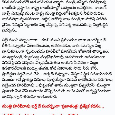
50వ వసంతంలోకి అడుగుపెడుతున్నారు. మంత్రి తన్నీరు హరీష్‌రావు
రాజకీయ ప్రస్థానం రాష్ట్ర రాజకీయాల్లో ఆద్యంతం ఆసక్తికరం. కాయిన్‌
‌బాక్స్ ఎమ్మెల్యే నుంచి రాష్ట్ర మంత్రి వర్గంలో కీలకమైన నీటిపారుదల,
శాసనసభా వ్యవహారాలు, ఆర్థిక, ఆరోగ్య శాఖ మంత్రిగా హరీష్‌ ఎదిగిన
వైనం, నమ్మిన సిద్ధాంతం పట్ల చేస్తున్న పని పట్ల ఆయనకున్న చిత్తశుద్ధికి
నిదర్శనం.
పల్లె నుంచి పట్నం దాకా…కూలీ నుంచి శ్రీమంతుల దాకా అందర్నీ ఒకే
రీతిన నవ్వుతూ పలుకరించడం, ఆదరించడం, వారి సమస్యల పట్ల
సానుకూలంగా స్పందించడం హరీష్‌లో మానవీయ కోణానికి తార్కాణం.
ముఖ్యమంత్రి కల్వకుంట్ల చంద్రశేఖర్‌రావు ఆశయాలకు అనుగుణంగా
పనిచేస్తానని చెప్పడం విశ్వసనీయతకు ఆయన ఏ విధంగా పట్టం
కడతారనేదానికి మచ్చు తునక. కోటి ఎకరాలకు సాగు నీరు కోసం
ప్రాజెక్టుల వద్దనే బస చేసి…అక్కడే రివ్యూలు చేస్తూ నిర్ణీత సమయంకంటే
ముందుగానే ప్రాజెక్టు పనులు పూర్తయ్యేలా మిషన్‌ ‌కాకతీయను పరుగులు
పెట్టించిన హరీష్‌రావు…పుట్టుకతో తాను మంత్రిగా పుట్టలేదనీ, మంత్రిగా
ప్రజలకు సేవ చేసే అవకాశం వొచ్చినందుకు తాను ఎంతో అదృష్టవంతంగా
భావిస్తున్నాని తరుచూ అంటుంటారు.
మంత్రి హరీష్‌రావు బర్త్ ‌డే సందర్బంగా ‘ప్రజాతంత్ర’ ప్రత్యేక కథనం…