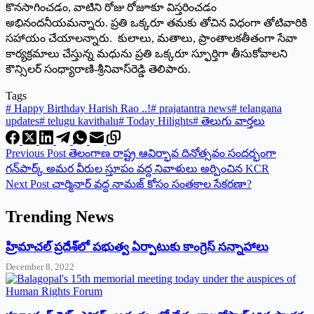
కొనసాగించడం, వాటిని రోజు రోజూకూ విస్తరించడం
అభినందనీయమన్నారు. ప్రతి ఒక్కరూ తమకు తోచిన విధంగా తోటివారికి
సహాయం చేయాలన్నారు. కులాలు, మతాలు, ప్రాంతాలకతీతంగా సేవా
కార్యక్రమాలు చేస్తున్న మధును ప్రతి ఒక్కరూ స్ఫూర్తిగా తీసుకోవాలని
కౌన్సిలర్‌ ‌సంధ్యారాణి-శ్రీనివాస్‌రెడ్డి తెలిపారు.
Tags
#
Happy Birthday Harish Rao ..!
#
prajatantra news
#
telangana
updates
#
telugu kavithalu
#
Today Hilights
#
తెలుగు వార్తలు
Previous
Post
తెలంగాణ రాష్ట్ర ఆవిర్భావ దినోత్సవం సందర్భంగా
గన్‌పార్క్ అమర వీరుల స్తూపం వద్ద నివాళులు అర్పించిన KCR
Next
Post
చార్మినార్‌ ‌వద్ద నామజ్‌ ‌కోసం సంతకాల సేకరణా?
Trending News
‌హ్రిమాచల్‌ ‌ప్రదేశ్‌లో పభుత్వ ఏర్పాటుకు కాంగ్రెస్‌ ‌సన్నాహాలు
December 8, 2022