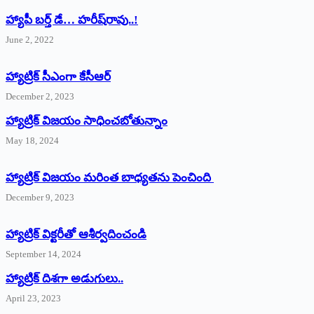
హ్యాపీ బర్త్ ‌డే… హరీష్‌రావు..!
June 2, 2022
హ్యాట్రిక్‌ ‌సీఎంగా కేసీఆర్‌
December 2, 2023
హ్యాట్రిక్‌ విజయం సాధించబోతున్నాం
May 18, 2024
హ్యాట్రిక్ విజయం మరింత బాధ్యతను పెంచింది
December 9, 2023
హ్యాట్రిక్‌ ‌విక్టరీతో ఆశీర్వదించండి
September 14, 2024
‌హ్యాట్రిక్‌ ‌దిశగా అడుగులు..
April 23, 2023