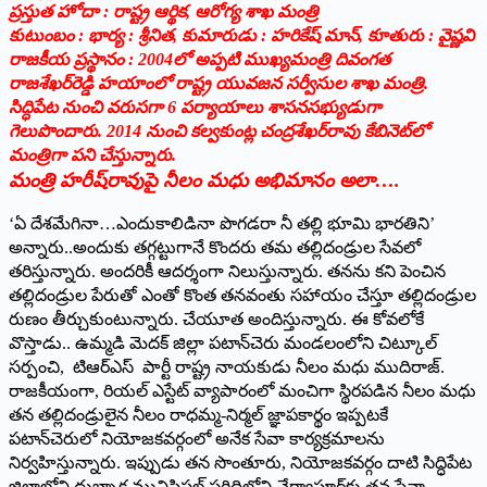
‌ప్రస్తుత హోదా : రాష్ట్ర ఆర్థిక, ఆరోగ్య శాఖ మంత్రి
కుటుంబం : భార్య : శ్రీనిత, కుమారుడు : హరికేష్‌ ‌మాన్‌, ‌కూతురు : వైష్ణవి
రాజకీయ ప్రస్థానం : 2004లో అప్పటి ముఖ్యమంత్రి దివంగత
రాజశేఖర్‌రెడ్డి హయాంలో రాష్ట్ర యువజన సర్వీసుల శాఖ మంత్రి.
సిద్ధిపేట నుంచి వరుసగా 6 పర్యాయాలు శాసనసభ్యుడుగా
గెలుపొందారు. 2014 నుంచి కల్వకుంట్ల చంద్రశేఖర్‌రావు కేబినెట్‌లో
మంత్రిగా పని చేస్తున్నారు.
మంత్రి హరీష్‌రావుపై నీలం మధు అభిమానం అలా….
‘ఏ దేశమేగినా…ఎందుకాలిడినా పొగడరా నీ తల్లి భూమి భారతిని’
అన్నారు..అందుకు తగ్గట్టుగానే కొందరు తమ తల్లిదండ్రుల సేవలో
తరిస్తున్నారు. అందరికీ ఆదర్శంగా నిలుస్తున్నారు. తనను కని పెంచిన
తల్లిదండ్రుల పేరుతో ఎంతో కొంత తనవంతు సహాయం చేస్తూ తల్లిదండ్రుల
రుణం తీర్చుకుంటున్నారు. చేయూత అందిస్తున్నారు. ఈ కోవలోకే
వొస్తాడు.. ఉమ్మడి మెదక్‌ ‌జిల్లా పటాన్‌చెరు మండలంలోని చిట్కూల్‌
‌సర్పంచి, టిఆర్‌ఎస్‌ ‌పార్టీ రాష్ట్ర నాయకుడు నీలం మధు ముదిరాజ్‌.
‌రాజకీయంగా, రియల్‌ ఎస్టేట్‌ ‌వ్యాపారంలో మంచిగా స్థిరపడిన నీలం మధు
తన తల్లిదండ్రులైన నీలం రాధమ్మ-నిర్మల్‌ ‌జ్ఞాపకార్థం ఇప్పటకే
పటాన్‌చెరులో నియోజకవర్గంలో అనేక సేవా కార్యక్రమాలను
నిర్వహిస్తున్నారు. ఇప్పుడు తన సొంతూరు, నియోజకవర్గం దాటి సిద్ధిపేట
జిల్లాలోని దుబ్బాక మునిసిపల్‌ ‌పరిధిలోని చేర్వాపూర్‌కు తన సేవా