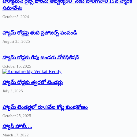
హ్యూమన్‌ రైట్స్‌ ఫోరమ్‌ ఆధ్వర్యంలో నేడు బాలగోపాల్‌ 15వ స్మారక
సమావేశం
October 5, 2024
హ్యామ్‌ రోడ్లపై తుది ప్రపోజల్స్‌ పంపండి
August 25, 2025
హ్యామ్‌ రోడ్లకు రేపు టెండరు నోటిఫికేషన్‌
October 15, 2025
హ్యామ్‌ రోడ్లకు త్వరలో టెండర్లు
July 3, 2025
హ్యామ్‌ ‌టెండర్లలో రూ.8వేల కోట్ల కుంభకోణం
October 25, 2025
హ్యాపీ హొలీ….
March 17, 2022