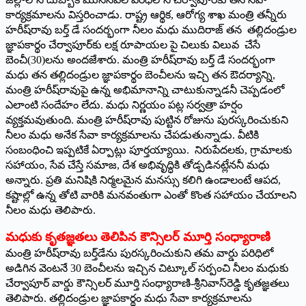
కార్యక్రమాలను విస్తరించాడు. రాష్ట్ర ఆర్థిక, ఆరోగ్య శాఖ మంత్రి తన్నీరు
హరీష్‌రావు బర్త్ ‌డే సందర్భంగా నీలం మధు ముదిరాజ్‌ ‌తన తల్లిదండ్రుల
జ్ఞాపకార్థం చేర్వాపూర్‌కు లక్ష రూపాయల పై చిలుకు విలువ చేసే
బెంచీ(30)లను అందజేశారు. మంత్రి హరీష్‌రావు బర్త్ ‌డే సందర్భంగా
మధు తన తల్లిదండ్రుల జ్ఞాపకార్థం బెంచీలను ఇచ్చి తన ఔదర్యాన్ని,
మంత్రి హరీష్‌రావుపై ఉన్న అభిమానాన్ని చాటుకున్నాడనీ చెప్పడంలో
ఎలాంటి సందేహం లేదు. మధు నిర్ణయం పట్ల సర్వత్రా హర్షం
వ్యక్తమవుతుంది. మంత్రి హరీష్‌రావు పుట్టిన రోజును పురస్కరించుకుని
నీలం మధు అనేక సేవా కార్యక్రమాలను చేపడుతున్నాడు. వీటికి
సంబంధించి ఇప్పటికే ఏర్పాట్లు పూర్తయ్యాయి. నిరుపేదలకు, గ్రామాలకు
సహాయం, సేవ చేస్తే సమాజ, దేశ అభివృద్ధికి తోడ్పడినట్లేననీ మధు
అన్నారు. ప్రతి మనిషికి నిర్మలమైన మనస్సు కలిగి ఉండాలంటే ఆపద,
కష్టాల్లో ఉన్న తోటి వారికి మనవంతుగా ఎంతో కొంత సహాయం చేయాలని
నీలం మధు తెలిపారు.
మధుకు కృతజ్ఞతలు తెలిపిన కౌన్సిలర్‌ ‌మూర్తి సంధ్యారాణి
మంత్రి హరీష్‌రావు బర్త్‌డేను పురస్కరించుకుని తమ వార్డు పరిధిలో
అడిగిన వెంటనే 30 బెంచీలను ఇచ్చిన చిట్కూల్‌ ‌సర్పంచి నీలం మధుకు
చేర్వాపూర్‌ ‌వార్డు కౌన్సిలర్‌ ‌మూర్తి సంధ్యారాణి-శ్రీనివాస్‌రెడ్డి కృతజ్ఞతలు
తెలిపారు. తల్లిదండ్రుల జ్ఞాపకార్థం మధు సేవా కార్యక్రమాలను