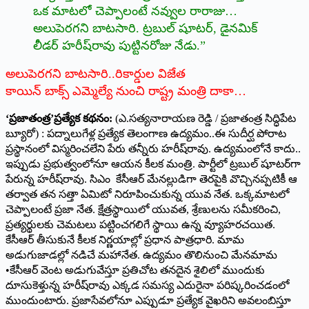
ఒక మాటలో చెప్పాలంటే నవ్వుల రారాజు…
అలుపెరగని బాటసారి. ట్రబుల్‌ ‌షూటర్‌, ‌డైనమిక్‌
‌లీడర్‌ ‌హరీష్‌రావు పుట్టినరోజు నేడు.”
అలుపెరగని బాటసారి..రికార్డుల విజేత
కాయిన్‌ ‌బాక్స్ ఎమ్మెల్యే నుంచి రాష్ట్ర మంత్రి దాకా…
‘ప్రజాతంత్ర’ప్రత్యేక కథనం:
(ఎ.సత్యనారాయణ రెడ్డి / ప్రజాతంత్ర సిద్ధిపేట
బ్యూరో) : పద్నాలుగేళ్ల ప్రత్యేక తెలంగాణ ఉద్యమం..ఈ సుదీర్ఘ పోరాట
ప్రస్థానంలో విస్మరించలేని పేరు తన్నీరు హరీష్‌రావు. ఉద్యమంలోనే కాదు..
ఇప్పుడు ప్రభుత్వంలోనూ ఆయన కీలక మంత్రి. పార్టీలో ట్రబుల్‌ ‌షూటర్‌గా
పేరున్న హరీష్‌రావు. సిఎం కేసీఆర్‌ ‌మేనల్లుడిగా తెరపైకి వొచ్చినప్పటికీ ఆ
తర్వాత తన సత్తా ఏమిటో నిరూపించుకున్న యువ నేత. ఒక్కమాటలో
చెప్పాలంటే ప్రజా నేత. క్షేత్రస్థాయిలో యువత, శ్రేణులను సమీకరించి,
ప్రత్యర్థులకు చెమటలు పట్టించగలిగే స్థాయి ఉన్న వ్యూహరచయిత.
కేసీఆర్‌ ‌తీసుకునే కీలక నిర్ణయాల్లో ప్రధాన పాత్రధారి. మామ
అడుగుజాడల్లో నడిచే మహానేత. ఉద్యమం తొలినుంచి మేనమామ
•కేసీఆర్‌ ‌వెంట అడుగువేస్తూ ప్రతిచోట తనదైన శైలిలో ముందుకు
దూసుకెళ్తున్న హరీష్‌రావు ఎక్కడ సమస్య ఎదురైనా పరిష్కరించడంలో
ముందుంటారు. ప్రజాసేవలోనూ ఎప్పుడూ ప్రత్యేక వైఖరిని అవలంబిస్తూ