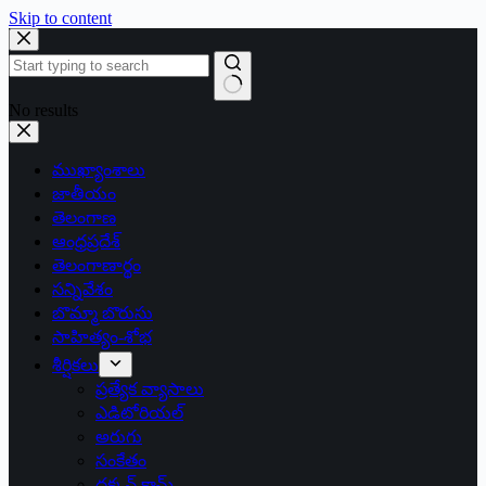
Skip to content
No results
ముఖ్యాంశాలు
జాతీయం
తెలంగాణ
ఆంధ్రప్రదేశ్
తెలంగాణార్థం
సన్నివేశం
బొమ్మా బొరుసు
సాహిత్యం-శోభ
శీర్షికలు
ప్రత్యేక వ్యాసాలు
ఎడిటోరియల్
అరుగు
సంకేతం
దక్కన్.కామ్