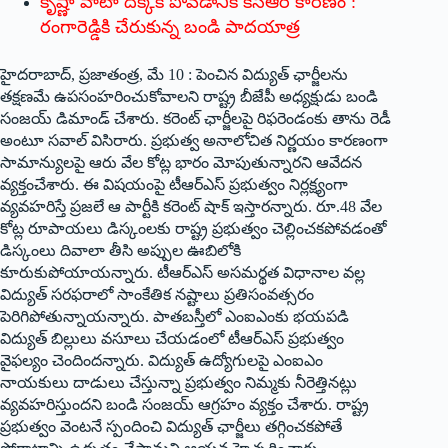
‌కృష్ణా వాటా దక్కక పోవడానికి కెసిఆరే కారణం :
రంగారెడ్డికి చేరుకున్న బండి పాదయాత్ర
హైదరాబాద్‌, ‌ప్రజాతంత్ర, మే 10 : పెంచిన విద్యుత్‌ ‌ఛార్జీలను
తక్షణమే ఉపసంహరించుకోవాలని రాష్ట్ర బీజేపీ అధ్యక్షుడు బండి
సంజయ్‌ ‌డిమాండ్‌ ‌చేశారు. కరెంట్‌ ‌ఛార్జీలపై రిఫరెండంకు తాను రెడీ
అంటూ సవాల్‌ ‌విసిరారు. ప్రభుత్వ అనాలోచిత నిర్ణయం కారణంగా
సామాన్యులపై ఆరు వేల కోట్ల భారం మోపుతున్నారని ఆవేదన
వ్యక్తంచేశారు. ఈ విషయంపై టీఆర్‌ఎస్‌ ‌ప్రభుత్వం నిర్లక్ష్యంగా
వ్యవహరిస్తే ప్రజలే ఆ పార్టీకి కరెంట్‌ ‌షాక్‌ ఇస్తారన్నారు. రూ.48 వేల
కోట్ల రూపాయలు డిస్కంలకు రాష్ట్ర ప్రభుత్వం చెల్లించకపోవడంతో
డిస్కంలు దివాలా తీసి అప్పుల ఊబిలోకి
కూరుకుపోయాయన్నారు. టీఆర్‌ఎస్‌ అసమర్థత విధానాల వల్ల
విద్యుత్‌ ‌సరఫరాలో సాంకేతిక నష్టాలు ప్రతిసంవత్సరం
పెరిగిపోతున్నాయన్నారు. పాతబస్తీలో ఎంఐఎంకు భయపడి
విద్యుత్‌ ‌బిల్లులు వసూలు చేయడంలో టీఆర్‌ఎస్‌ ‌ప్రభుత్వం
వైఫల్యం చెందిందన్నారు. విద్యుత్‌ ఉద్యోగులపై ఎంఐఎం
నాయకులు దాడులు చేస్తున్నా ప్రభుత్వం నిమ్మకు నీరెత్తినట్లు
వ్యవహరిస్తుందని బండి సంజయ్‌ ఆ‌గ్రహం వ్యక్తం చేశారు. రాష్ట్ర
ప్రభుత్వం వెంటనే స్పందించి విద్యుత్‌ ‌ఛార్జీలు తగ్గించకపోతే