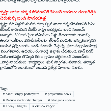
పోరాటాన్ని ఉధృతం చేస్తామని ఆయన హెచ్చరించారు.
కృష్ణా వాటా దక్కక పోవడానికి కెసిఆరే కారణం: రంగారెడ్డికి
చేరుకున్న బండి పాదయాత్ర
కృష్ణా నది నీళ్లలో మనకు దక్కాల్సిన వాటా దక్కకపోవడానికి సీఎం
కేసీఆర్‌ ‌కారణమని బీజేపీ రాష్ట్ర అధ్యక్షుడు బండి సంజయ్‌
అన్నారు. 500లకు పైగా టీఎంసీలు నీళ్లు తెలంగాణకు రావాల్సి
ఉండగా..కేవలం 299టీఎంసీలకు కేసీఆర్‌ ఎం‌దుకు ఒప్పుకున్నారని
ఆయన ప్రశ్నించారు. బండి సంజయ్‌ ‌చేస్తున్న ప్రజా సంగ్రామయాత్ర
మంగళవారం ఉదయం రంగారెడ్డి జిల్లాకు చేరుకుంది. షాద్‌ ‌నగర్‌
‌నియోజకవర్గం తొమ్మిది రేకుల గ్రామం దగ్గర బండి సంజయ్‌కు
..పార్టీ నాయకులు, కార్యకర్తలు ఘన స్వాగతం పలికారు. తర్వాత
గ్రామంలోని ఆలయంలో ఆయన ప్రత్యేక పూజలు చేశారు.
Tags
#
bandi sanjay padhayatra
#
prajatantra news
#
Reduce electricity charges
#
telangana updates
#
Today Hilights
#
తెలుగు వార్తలు