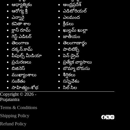
ఆధ్యాత్మికం
ఆంధ్రప్రదేశ్
ఆరోగ్య శ్రీ
ఎడిటోరియల్
ఎన్నారై
ఎలమంద
కవితా శాల
క్రీడలు
క్లాస్ రూమ్
ఖుల్లమ్ ఖుల్లా
గెస్ట్ ఎడిటర్
జాతీయం
తెలంగాణ
తెలంగాణార్థం
దక్కన్.కామ్
పాలిటిక్స్
పీపుల్స్ ‌మీడియా
పెన్ డ్రైవ్
ప్రచురణలు
ప్రత్యేక వ్యాసాలు
బిజినెస్
బొమ్మా బొరుసు
ముఖ్యాంశాలు
శీర్షికలు
సంకేతం
సన్నివేశం
సాహిత్యం-శోభ
సిల్ సిల
Copyright © 2026 -
Prajatantra
Terms & Conditions
Shipping Policy
Refund Policy