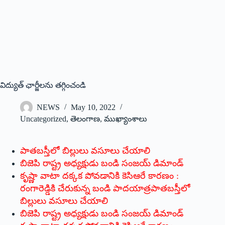
విద్యుత్‌ ‌ఛార్జీలను తగ్గించండి
NEWS
May 10, 2022
Uncategorized
,
తెలంగాణ
,
ముఖ్యాంశాలు
పాతబస్తీలో బిల్లులు వసూలు చేయాలి
బిజెపి రాష్ట్ర అధ్యక్షుడు బండి సంజయ్‌ ‌డిమాండ్‌
‌కృష్ణా వాటా దక్కక పోవడానికి కెసిఆరే కారణం :
రంగారెడ్డికి చేరుకున్న బండి పాదయాత్రపాతబస్తీలో
బిల్లులు వసూలు చేయాలి
బిజెపి రాష్ట్ర అధ్యక్షుడు బండి సంజయ్‌ ‌డిమాండ్‌