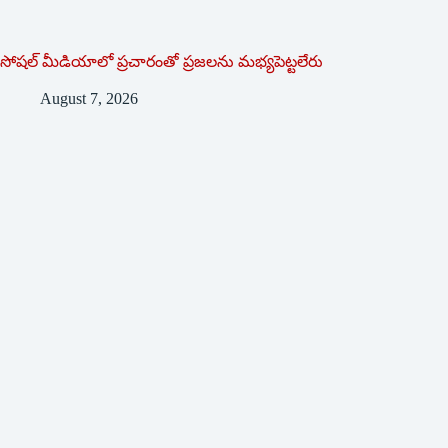
సోషల్‌ ‌మీడియాలో ప్రచారంతో ప్రజలను మభ్యపెట్టలేరు
August 7, 2026