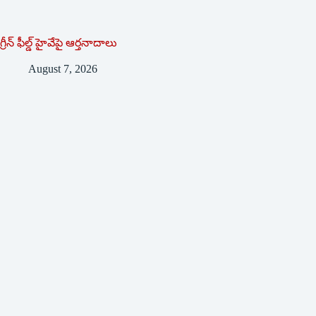
గ్రీన్ ఫీల్డ్ హైవేపై ఆర్తనాదాలు
August 7, 2026