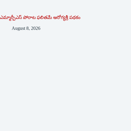
ఎమ్మార్పీఎస్ పోరాట ఫలితమే ఆరోగ్యశ్రీ పథకం
August 8, 2026