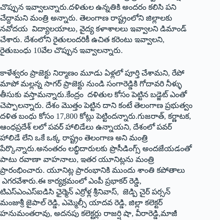
చొప్పున ఇవ్వాలన్నారు.దళితుల ఉన్నతికి అందరం కలిసి పని
చేద్దామని మంత్రి అన్నారు. తెలంగాణ రాష్ట్రంలోని జిల్లాలకు
నవోదయ విద్యాలయాలు, వైద్య కళాశాలలు ఇవ్వాలని డిమాండ్‌
‌చేశారు. దేశంలోని రైతులందరికీ ఉచిత కరెంటు ఇవ్వాలని,
రైతుబంధు 10వేల చొప్పున ఇవ్వాలన్నారు.
కాళేశ్వరం ప్రాజెక్టు నిర్మాణం మూడు ఏళ్లలో పూర్తి చేశామని, రేపో
మాపో మల్లన్న సాగర్‌ ‌ప్రాజెక్టు నుండి సంగారెడ్డికి గోదావరి నీళ్ళు
తీసుకు వస్తామన్నారు.కేంద్రం దళితుల కోసం పెట్టిన బడ్జెట్‌ ఎం‌తో
చెప్పాలన్నారు. దేశం మొత్తం పెట్టిన దాని కంటే తెలంగాణ ప్రభుత్వం
దళిత బంధు కోసం 17,800 కోట్లు పెట్టిందన్నారు.గుజరాత్‌, ‌కర్ణాటక,
ఆంధప్రదేశ్‌ ‌లలో పవర్‌ ‌హాలిడేలు ఉన్నాయని, దేశంలో పవర్‌
‌హాలిడే లేని ఒకే ఒక్క రాష్ట్రం తెలంగాణ అని మంత్రి
పేర్కొన్నారు.అనంతరం లబ్ధిదారులకు ప్రొసీడింగ్స్ అం‌దజేయడంతో
పాటు రవాణా వాహనాలు, ఇతర యూనిట్లను మంత్రి
ప్రారంభించారు. యూనిట్ల ప్రారంభానికి ముందు శాంతి కపోతాలు
ఎగరవేశారు.ఈ కార్యక్రమంలో ఎంపీ ప్రభాకర్‌ ‌రెడ్డి,
టిఎస్‌ఎంఎస్‌ఐడిసి ఛైర్మెన్‌ ఎ‌ర్రోళ్ల శ్రీనివాస్‌, ‌జెడ్పి చైర్‌ ‌పర్సన్‌
‌మంజుశ్రీ జైపాల్‌ ‌రెడ్డి, ఎమ్మెల్సీ యాదవ రెడ్డి, జిల్లా కలెక్టర్‌
‌హనుమంతరావు, అదనపు కలెక్టర్లు రాజర్షి షా, వీరారెడ్డి,మాజీ