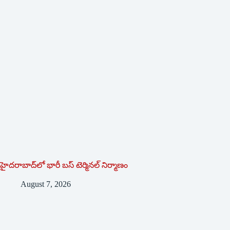
హైదరాబాద్‌లో భారీ బస్‌ ‌టెర్మినల్‌ ‌నిర్మాణం
August 7, 2026