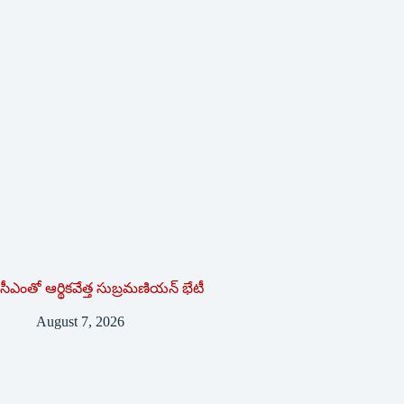
సీఎంతో ఆర్థికవేత్త సుబ్రమణియన్ భేటీ
August 7, 2026