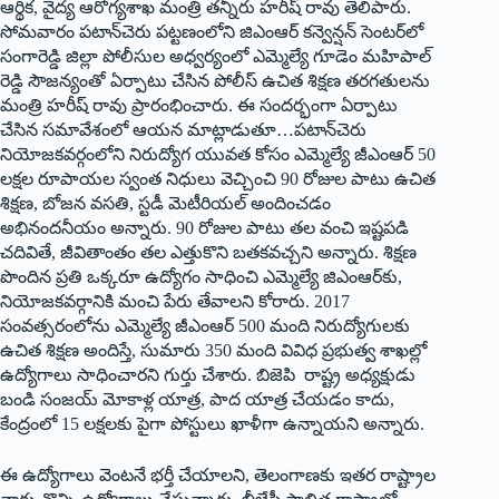
ఆర్థిక, వైద్య ఆరోగ్యశాఖ మంత్రి తన్నీరు హరీష్‌ ‌రావు తెలిపారు.
సోమవారం పటాన్‌చెరు పట్టణంలోని జిఎంఆర్‌ ‌కన్వెన్షన్‌ ‌సెంటర్‌లో
సంగారెడ్డి జిల్లా పోలీసుల అధ్వర్యంలో ఎమ్మెల్యే గూడెం మహిపాల్‌
‌రెడ్డి సౌజన్యంతో ఏర్పాటు చేసిన పోలీస్‌ ఉచిత శిక్షణ తరగతులను
మంత్రి హరీష్‌ ‌రావు ప్రారంభించారు. ఈ సందర్భంగా ఏర్పాటు
చేసిన సమావేశంలో ఆయన మాట్లాడుతూ…పటాన్‌చెరు
నియోజకవర్గంలోని నిరుద్యోగ యువత కోసం ఎమ్మెల్యే జీఎంఆర్‌ 50
‌లక్షల రూపాయల స్వంత నిధులు వెచ్చించి 90 రోజుల పాటు ఉచిత
శిక్షణ, బోజన వసతి, స్టడీ మెటీరియల్‌ అం‌దించడం
అభినందనీయం అన్నారు. 90 రోజుల పాటు తల వంచి ఇష్టపడి
చదివితే, జీవితాంతం తల ఎత్తుకొని బతకవచ్చని అన్నారు. శిక్షణ
పొందిన ప్రతి ఒక్కరూ ఉద్యోగం సాధించి ఎమ్మెల్యే జిఎంఆర్‌కు,
నియోజకవర్గానికి మంచి పేరు తేవాలని కోరారు. 2017
సంవత్సరంలోను ఎమ్మెల్యే జీఎంఆర్‌ 500 ‌మంది నిరుద్యోగులకు
ఉచిత శిక్షణ అందిస్తే, సుమారు 350 మంది వివిధ ప్రభుత్వ శాఖల్లో
ఉద్యోగాలు సాధించారని గుర్తు చేశారు. బిజెపి రాష్ట్ర అధ్యక్షుడు
బండి సంజయ్‌ ‌మోకాళ్ల యాత్ర, పాద యాత్ర చేయడం కాదు,
కేంద్రంలో 15 లక్షలకు పైగా పోస్టులు ఖాళీగా ఉన్నాయని అన్నారు.
ఈ ఉద్యోగాలు వెంటనే భర్తీ చేయాలని, తెలంగాణకు ఇతర రాష్ట్రాల