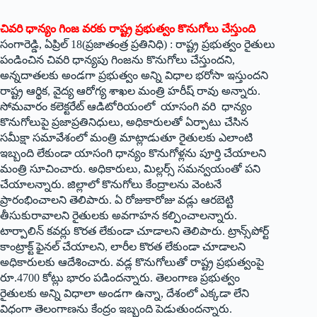
చివరి ధాన్యం గింజ వరకు రాష్ట్ర ప్రభుత్వం కొనుగోలు చేస్తుంది
సంగారెడ్డి, ఏప్రిల్‌ 18(‌ప్రజాతంత్ర ప్రతినిధి) : రాష్ట్ర ప్రభుత్వం రైతులు
పండించిన చివరి ధాన్యపు గింజను కొనుగోలు చేస్తుందని,
అన్నదాతలకు అండగా ప్రభుత్వం అన్ని విధాల భరోసా ఇస్తుందని
రాష్ట్ర ఆర్థిక, వైద్య ఆరోగ్య శాఖల మంత్రి హరీష్‌ ‌రావు అన్నారు.
సోమవారం కలెక్టరేట్‌ ఆడిటోరియంలో యాసంగి వరి ధాన్యం
కొనుగోలుపై ప్రజాప్రతినిధులు, అధికారులతో ఏర్పాటు చేసిన
సమీక్షా సమావేశంలో మంత్రి మాట్లాడుతూ రైతులకు ఎలాంటి
ఇబ్బంది లేకుండా యాసంగి ధాన్యం కొనుగోళ్లను పూర్తి చేయాలని
మంత్రి సూచించారు. అధికారులు, మిల్లర్స్ ‌సమన్వయంతో పని
చేయాలన్నారు. జిల్లాలో కొనుగోలు కేంద్రాలను వెంటనే
ప్రారంభించాలని తెలిపారు. ఏ రోజుకారోజు వడ్లు ఆరబెట్టి
తీసుకురావాలని రైతులకు అవగాహన కల్పించాలన్నారు.
టార్పాలిన్‌ ‌కవర్లు కొరత లేకుండా చూడాలని తెలిపారు. ట్రాన్స్‌పోర్ట్
‌కాంట్రాక్ట్ ‌ఫైనల్‌ ‌చేయాలని, లారీల కొరత లేకుండా చూడాలని
అధికారులకు ఆదేశించారు. వడ్ల కొనుగోలుతో రాష్ట్ర ప్రభుత్వంపై
రూ.4700 కోట్లు భారం పడిందన్నారు. తెలంగాణ ప్రభుత్వం
రైతులకు అన్ని విధాలా అండగా ఉన్నా, దేశంలో ఎక్కడా లేని
విధంగా తెలంగాణను కేంద్రం ఇబ్బంది పెడుతుందన్నారు.