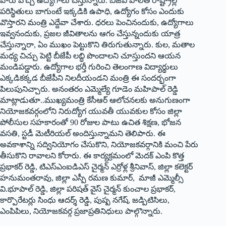
వారు వొచ్చి ఉద్యోగాలు చేస్తున్నారు. బీజేపీ పాలిత రాష్ట్రాల్లో
పరిస్థితులు బాగుంటే ఇక్కడికి ఉపాధి, ఉద్యోగం కోసం ఎందుకు
వొస్తారని మంత్రి ఎద్దేవా చేశారు. ధరలు పెంచినందుకు, ఉద్యోగాలు
ఇవ్వనందుకు, ప్రజల జీవితాలను ఆగం చేస్తున్నందుకు యాత్ర
చేస్తున్నారా, ఏం ముఖం పెట్టుకొని తిరుగుతున్నారు. కుల, మతాల
మధ్య చిచ్చు పెట్టి బీజేపీ లబ్ధి పొందాలని చూస్తుందని ఆయన
మండిపడ్డారు. ఉద్యోగాల భర్తీ గురించి తెలంగాణ విద్యార్థులు
ఎక్కడికక్కడ బీజేపీని నిలదీయండని మంత్రి ఈ సందర్భంగా
పిలుపునిచ్చారు. అనంతరం ఎమ్మెల్యే గూడెం మహిపాల్‌ ‌రెడ్డి
మాట్లాడుతూ..ముఖ్యమంత్రి కేసీఆర్‌ ఆలోచనలకు అనుగుణంగా
నియోజకవర్గంలోని నిరుద్యోగ యువతీ యువకుల కోసం జిల్లా
పోలీసుల సహకారంతో 90 రోజుల పాటు ఉచిత శిక్షణ, భోజన
వసతి, స్టడీ మెటీరియల్‌ అం‌దిస్తున్నామని తెలిపారు. ఈ
అవకాశాన్ని సద్వినియోగం చేసుకొని, నియోజకవర్గానికి మంచి పేరు
తీసుకొని రావాలని కోరారు. ఈ కార్యక్రమంలో మెదక్‌ ఎం‌పి కొత్త
ప్రభాకర్‌ ‌రెడ్డి, టిఎస్‌ఎంఐడిఎస్‌ ‌చైర్మన్‌ ఎ‌ర్రోళ్ల శ్రీనివాస్‌, ‌జిల్లా కలెక్టర్‌
‌హనుమంతరావు, జిల్లా ఎస్పీ రమణ కుమార్‌, ‌మాజీ ఎమ్మెల్సీ
వి.భూపాల్‌ ‌రెడ్డి, జిల్లా పరిషత్‌ ‌వైస్‌ ‌చైర్మన్‌ ‌కుంచాల ప్రభాకర్‌,
‌కార్పొరేటర్లు సింధు ఆదర్శ్ ‌రెడ్డి, పుష్ప నగేష్‌, ‌జడ్పిటిసిలు,
ఎంపిపిలు, నియోజకవర్గ ప్రజాప్రతినిధులు పాల్గొన్నారు.