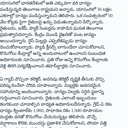
యాసంగిలో భారతదేశంలో అతి ఎక్కువగా వరి ధాన్యం
పండిస్తున్నది తెలంగాణ రాష్ట్రమని అన్నారు. యాసంగిలో 36 లక్షల
ఎకరాల్లో ధాన్యం పండిస్తున్నామని తెలిపారు. ఒక సంవత్సరంలో 50
వేల కోట్లకు పైగా రైతులపై ఖర్చు పెడుతున్నామని పేర్కొన్నారు.
రైతులను, ఐకేపీ, ప్యాక్‌ ‌సెంటర్లను కాపాడిన ఘనత తెలంగాణ
ప్రభుత్వానిదన్నారు. కేంద్రం మొండి వైఖరితో పంట జాప్యం
అయిందన్నారు. రైస్‌ ‌మిల్లర్లు ఎప్పటికప్పుడు ధాన్యం
దించుకోవాలన్నారు. ప్యాడి క్లీనర్స్ ‌బాగుండేలా చూసుకోవాలని,
కొనుగోలు కేంద్రాల్లో అన్ని అందుబాటులో ఉంచాలని సంబంధిత
అధికారులకు సూచించారు. ప్రతి రోజు అన్ని కొనుగోలు కేంద్రాలకు
వెళ్లి తిరిగి పర్యవేక్షించాలని తహసీల్దార్లకు సూచించారు.
ఏ గ్యాప్‌ ‌వొచ్చినా కలెక్టర్‌, అదనపు కలెక్టర్‌ ‌దృష్టికి తీసుకు వొచ్చి
పరిష్కరించేలా చొరవ చూపాలన్నారు. మిల్లర్లకు అవసరమైన
సహాయాన్ని అందించాలన్నారు. ధాన్యం నిల్వకు సరైన స్థలాన్ని
గుర్తించాలని సూచించారు. రైతులకు ఎలాంటి ఇబ్బందులు
కలగకుండా చూడాల్సిన బాధ్యత అధికారులదేనన్నారు. గ్రేడ్‌-ఏ ‌రకం
ధాన్యం క్వింటాల్‌కు 1,960, సాధారణ రకం 1,940 రూపాయల
మద్దతు ధరతో కొనుగోలు చేయనున్నట్లు తెలిపారు. వొచ్చే
వర్షాకాలం కొరకు ముందస్తు ప్రణాళిక చేసుకోవాలని, సోయా పత్తి