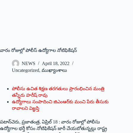
వారం రోజుల్లో పోలీస్‌ ఉద్యోగాల నోటిఫికేషన్‌
NEWS
April 18, 2022
Uncategorized
,
ముఖ్యాంశాలు
‌పోలీసు ఉచిత శిక్షణ తరగతులు ప్రారంభించిన మంత్రి
తన్నీరు హరీష్‌ ‌రావు
ఉద్యోగాలు సంపాదించి జిఎంఆర్‌కు మంచి పేరు తీసుకు
రావాలని విజ్ఞప్తి
పటాన్‌చెరు, ప్రజాతంత్ర, ఏప్రిల్‌ 18 : ‌వారం రోజుల్లో పోలీసు
ఉద్యోగాల భర్తీ కోసం నోటిఫికేషన్‌ ‌జారీ చేయబోతున్నట్లు రాష్ట్ర