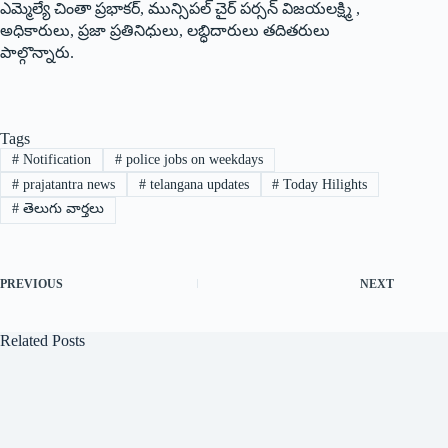
ఎమ్మెల్యే చింతా ప్రభాకర్‌, ‌మున్సిపల్‌ ‌చైర్‌ ‌పర్సన్‌ ‌విజయలక్ష్మి ,
అధికారులు, ప్రజా ప్రతినిధులు, లబ్ధిదారులు తదితరులు
పాల్గొన్నారు.
Tags
#
Notification
#
police jobs on weekdays
#
prajatantra news
#
telangana updates
#
Today Hilights
#
తెలుగు వార్తలు
PREVIOUS
NEXT
Related Posts