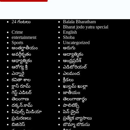
24 గంటలు
Balala Bharatham
Bharat jodo yatra special
Crime
English
entertainment
Shoba
Sports
Uncategorized
అంతర్జాతీయం
అరుగు
అవర్గీకృతం
ఆద్యాత్మికం
ఆధ్యాత్మికం
ఆంధ్రప్రదేశ్
ఆరోగ్య శ్రీ
ఎడిటోరియల్
ఎన్నారై
ఎలమంద
కవితా శాల
క్రీడలు
క్లాస్ రూమ్
ఖుల్లమ్ ఖుల్లా
గెస్ట్ ఎడిటర్
జాతీయం
తెలంగాణ
తెలంగాణార్థం
దక్కన్.కామ్
పాలిటిక్స్
పీపుల్స్ ‌మీడియా
పెన్ డ్రైవ్
ప్రచురణలు
ప్రత్యేక వ్యాసాలు
బిజినెస్
బొమ్మా బొరుసు