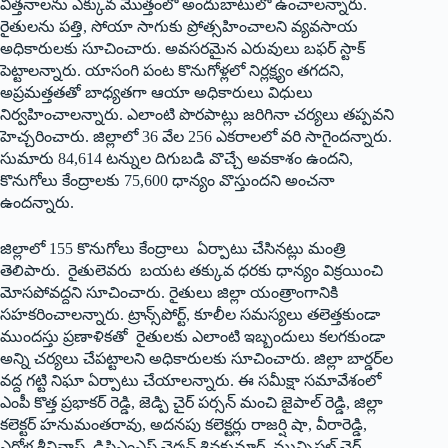
విత్తనాలను ఎక్కువ మొత్తంలో అందుబాటులో ఉంచాలన్నారు.
రైతులను పత్తి, సోయా సాగుకు ప్రోత్సహించాలని వ్యవసాయ
అధికారులకు సూచించారు. అవసరమైన ఎరువులు బఫర్‌ ‌స్టాక్‌
‌పెట్టాలన్నారు. యాసంగి పంట కొనుగోళ్లలో నిర్లక్ష్యం తగదని,
అప్రమత్తతతో బాధ్యతగా ఆయా అధికారులు విధులు
నిర్వహించాలన్నారు. ఎలాంటి పొరపాట్లు జరిగినా చర్యలు తప్పవని
హెచ్చరించారు. జిల్లాలో 36 వేల 256 ఎకరాలలో వరి సాగైందన్నారు.
సుమారు 84,614 టన్నుల దిగుబడి వొచ్చే అవకాశం ఉందని,
కొనుగోలు కేంద్రాలకు 75,600 ధాన్యం వొస్తుందని అంచనా
ఉందన్నారు.
జిల్లాలో 155 కొనుగోలు కేంద్రాలు ఏర్పాటు చేసినట్లు మంత్రి
తెలిపారు. రైతులెవరు బయట తక్కువ ధరకు ధాన్యం విక్రయించి
మోసపోవద్దని సూచించారు. రైతులు జిల్లా యంత్రాంగానికి
సహకరించాలన్నారు. ట్రాన్స్‌పోర్ట్, ‌కూలీల సమస్యలు తలెత్తకుండా
ముందస్తు ప్రణాళికతో రైతులకు ఎలాంటి ఇబ్బందులు కలగకుండా
అన్ని చర్యలు చేపట్టాలని అధికారులకు సూచించారు. జిల్లా బార్డర్‌ల
వద్ద గట్టి నిఘా ఏర్పాటు చేయాలన్నారు. ఈ సమీక్షా సమావేశంలో
ఎంపీ కొత్త ప్రభాకర్‌ ‌రెడ్డి, జెడ్పి చైర్‌ ‌పర్సన్‌ ‌మంచి జైపాల్‌ ‌రెడ్డి, జిల్లా
కలెక్టర్‌ ‌హనుమంతరావు, అదనపు కలెక్టర్లు రాజర్షి షా, వీరారెడ్డి,
ఎర్రోళ్ల శ్రీనివాస్‌, ‌డిసిఎంఎస్‌ ‌చైర్మన్‌ ‌శివకుమార్‌, ‌మున్సిపల్‌ ‌చైర్‌