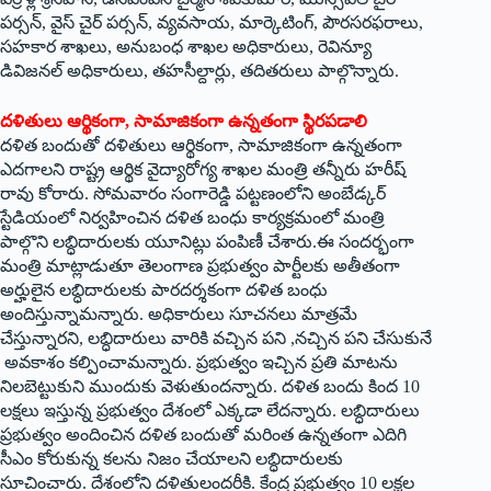
‌పర్సన్‌, ‌వైస్‌ ‌చైర్‌ ‌పర్సన్‌, ‌వ్యవసాయ, మార్కెటింగ్‌, ‌పౌరసరఫరాలు,
సహకార శాఖలు, అనుబంధ శాఖల అధికారులు, రెవిన్యూ
డివిజనల్‌ అధికారులు, తహసీల్దార్లు, తదితరులు పాల్గొన్నారు.
దళితులు ఆర్థికంగా, సామాజికంగా ఉన్నతంగా స్థిరపడాలి
దళిత బందుతో దళితులు ఆర్థికంగా, సామాజికంగా ఉన్నతంగా
ఎదగాలని రాష్ట్ర ఆర్థిక వైద్యారోగ్య శాఖల మంత్రి తన్నీరు హరీష్‌
‌రావు కోరారు. సోమవారం సంగారెడ్డి పట్టణంలోని అంబేడ్కర్‌
‌స్టేడియంలో నిర్వహించిన దళిత బంధు కార్యక్రమంలో మంత్రి
పాల్గొని లబ్ధిదారులకు యూనిట్లు పంపిణీ చేశారు.ఈ సందర్భంగా
మంత్రి మాట్లాడుతూ తెలంగాణ ప్రభుత్వం పార్టీలకు అతీతంగా
అర్హులైన లబ్ధిదారులకు పారదర్శకంగా దళిత బంధు
అందిస్తున్నామన్నారు. అధికారులు సూచనలు మాత్రమే
చేస్తున్నారని, లబ్ధిదారులు వారికి వచ్చిన పని ,నచ్చిన పని చేసుకునే
అవకాశం కల్పించామన్నారు. ప్రభుత్వం ఇచ్చిన ప్రతి మాటను
నిలబెట్టుకుని ముందుకు వెళుతుందన్నారు. దళిత బందు కింద 10
లక్షలు ఇస్తున్న ప్రభుత్వం దేశంలో ఎక్కడా లేదన్నారు. లబ్ధిదారులు
ప్రభుత్వం అందించిన దళిత బందుతో మరింత ఉన్నతంగా ఎదిగి
సీఎం కోరుకున్న కలను నిజం చేయాలని లబ్ధిదారులకు
సూచించారు. దేశంలోని దళితులందరీకి. కేంద్ర ప్రభుత్వం 10 లక్షల