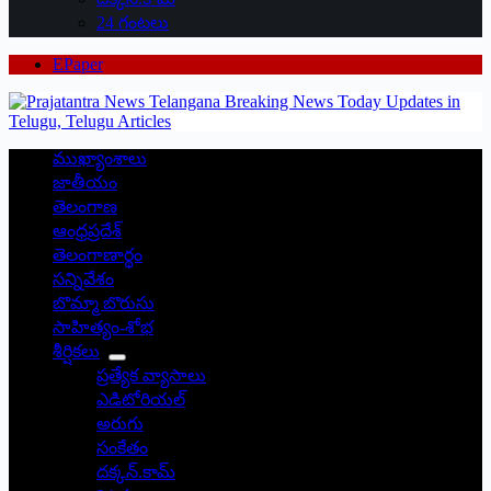
24 గంటలు
EPaper
ముఖ్యాంశాలు
జాతీయం
తెలంగాణ
ఆంధ్రప్రదేశ్
తెలంగాణార్థం
సన్నివేశం
బొమ్మా బొరుసు
సాహిత్యం-శోభ
శీర్షికలు
ప్రత్యేక వ్యాసాలు
ఎడిటోరియల్
అరుగు
సంకేతం
దక్కన్.కామ్