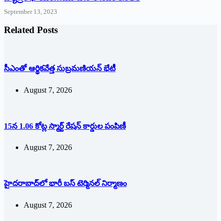
September 13, 2023
Related Posts
సీఎంతో ఆర్థికవేత్త సుబ్రమణియన్ భేటీ
August 7, 2026
15న 1.06 కోట్ల స్మార్ట్ రేషన్ కార్డుల పంపిణీ
August 7, 2026
హైదరాబాద్‌లో భారీ బస్‌ ‌టెర్మినల్‌ ‌నిర్మాణం
August 7, 2026