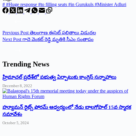
#
#Huge response #to filling seats #in Gurukuls #Minister Adluri
Previous
Post
తెలంగాణ ఈసెట్ ఫలితాలు విడుదల
Next
Post
గాదె వెంకట్ రెడ్డి మృతికి సీఎం సంతాపం
Trending News
‌హ్రిమాచల్‌ ‌ప్రదేశ్‌లో పభుత్వ ఏర్పాటుకు కాంగ్రెస్‌ ‌సన్నాహాలు
December 8, 2022
హ్యూమన్‌ రైట్స్‌ ఫోరమ్‌ ఆధ్వర్యంలో నేడు బాలగోపాల్‌ 15వ స్మారక
సమావేశం
October 5, 2024