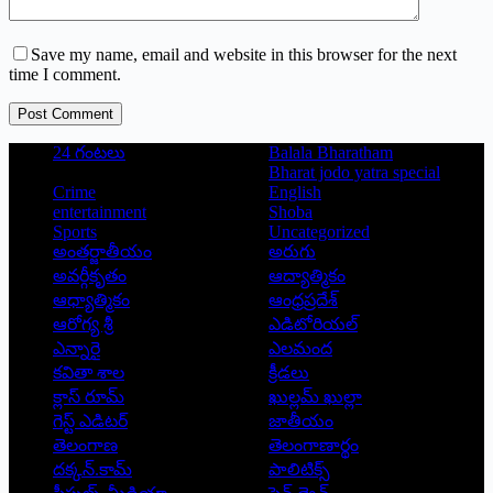
Save my name, email and website in this browser for the next
time I comment.
Post Comment
24 గంటలు
Balala Bharatham
Bharat jodo yatra special
Crime
English
entertainment
Shoba
Sports
Uncategorized
అంతర్జాతీయం
అరుగు
అవర్గీకృతం
ఆద్యాత్మికం
ఆధ్యాత్మికం
ఆంధ్రప్రదేశ్
ఆరోగ్య శ్రీ
ఎడిటోరియల్
ఎన్నారై
ఎలమంద
కవితా శాల
క్రీడలు
క్లాస్ రూమ్
ఖుల్లమ్ ఖుల్లా
గెస్ట్ ఎడిటర్
జాతీయం
తెలంగాణ
తెలంగాణార్థం
దక్కన్.కామ్
పాలిటిక్స్