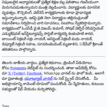
నిపుణులైన అధ్యాపకులతో ప్రత్యేక శిక్షణ వల్ల ఫలితాలు గణనీయంగా
మెరుగుపడుతున్నాయని మంత్రి వెల్లడించారు. విద్యార్థులకు మానసిక
దృఢత్వం, కౌన్సెలింగ్, వెల్‌నెస్ కార్యక్రమాలకు కూడా ప్రాధాన్యత
ఇస్తున్నామన్నారు. ఇకపై ప్రతి నెలా విద్యార్థుల తల్లిదండ్రులతో
సమావేశాలు నిర్వహించి వారి సూచనలు, సలహాలు స్వీకరిస్తామన్నారు.
కార్యక్రమంలో ఓఎస్‌డీ వై.జె.విజయ్ కుమార్, సోషల్ వెల్ఫేర్ రెసిడెన్షియల్
ఎడ్యుకేషనల్ ఇన్‌స్టిట్యూషన్స్ సొసైటీ కార్యదర్శి కంభంపాటి శారద,
జాయింట్ సెక్రటరీ సక్రు నాయక్, అసిస్టెంట్ సెక్రటరీ మధు నాయక్,
డిప్యూటీ సెక్రటరీ సహజ, సూపరింటెండెంట్ మృణాళిని, Uడీపీవో శ్రీకాంత్
తదితరులు పాల్గొన్నారు.
తెలుగు జాతీయ వార్తలు, ప్రత్యేక కథనాలు, ట్రెండింగ్ వీడియోలు
కోసం
Prajatantra
వెబ్‌సైట్ ను సందర్శించండి. తాజా అప్‌డేట్స్ కోసం
మా
X (Twitter)
,
Facebook
, WhatsApp ఛానల్ ను ఫాలో కండి.. అలాగే
మా ప్రజాతంత్ర,
యూట్యూబ్ చానల్
ను సబ్ స్క్రైబ్ చేసుకోండి.. మీ
అభిప్రాయాన్ని కామెంట్ రూపంలో పంచుకోండి. మీ స్నేహితులు, కుటుంబ
సభ్యులతో షేర్ చేయడం మర్చిపోవద్దు.
Tags