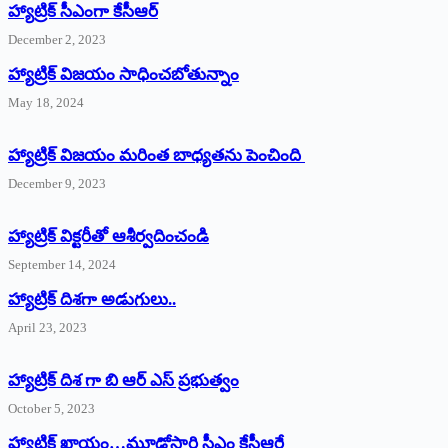
హ్యాట్రిక్‌ ‌సీఎంగా కేసీఆర్‌
December 2, 2023
హ్యాట్రిక్‌ విజయం సాధించబోతున్నాం
May 18, 2024
హ్యాట్రిక్ విజయం మరింత బాధ్యతను పెంచింది
December 9, 2023
హ్యాట్రిక్‌ ‌విక్టరీతో ఆశీర్వదించండి
September 14, 2024
‌హ్యాట్రిక్‌ ‌దిశగా అడుగులు..
April 23, 2023
హ్యాట్రిక్ దిశ గా బి ఆర్ ఎస్ ప్రభుత్వం
October 5, 2023
హ్యాట్రిక్‌ ‌ఖాయం…మూడోసారి సీఎం కేసీఆరే