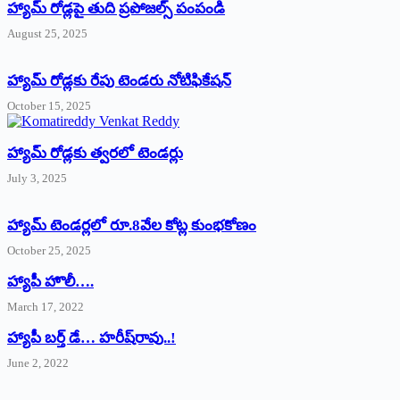
హ్యామ్‌ రోడ్లపై తుది ప్రపోజల్స్‌ పంపండి
August 25, 2025
హ్యామ్‌ రోడ్లకు రేపు టెండరు నోటిఫికేషన్‌
October 15, 2025
హ్యామ్‌ రోడ్లకు త్వరలో టెండర్లు
July 3, 2025
హ్యామ్‌ ‌టెండర్లలో రూ.8వేల కోట్ల కుంభకోణం
October 25, 2025
హ్యాపీ హొలీ….
March 17, 2022
హ్యాపీ బర్త్ ‌డే… హరీష్‌రావు..!
June 2, 2022