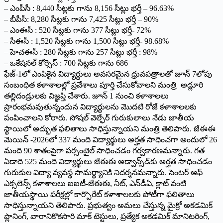
– ఎంపీసీ : 8,440 సీట్లకు గాను 8,156 సీట్లు భర్తీ – 96.63%
– బీపీసీ: 8,280 సీట్లకు గాను 7,425 సీట్లు భర్తీ – 90%
– ఎంఈసీ : 520 సీట్లకు గాను 377 సీట్లు భర్తీ- 72%
– సీఈసీ : 1,520 సీట్లకు గాను 1,500 సీట్లు భర్తీ- 98.68%
– హెచఈసీ : 280 సీట్లకు గాను 257 సీట్లు భర్తీ : 98%
– ఒకేషనల్ కోర్సెస్ : 700 సీట్లకు గాను 686
ఫేజ్-1లో ఎంపికైన విద్యార్థులు అవసరమైన ధ్రువపత్రాలతో జూన్ 7లోపు
సంబంధిత కళాశాలల్లో ప్రవేశాలు పూర్తి చేసుకోవాలని మంత్రి అడ్లూరి
తల్లిదండ్రులకు విజ్ఞప్తి చేశారు. జూన్ 1 నుంచి కళాశాలలు
ప్రారంభమవుతున్నందున విద్యార్థులను మొదటి రోజే కళాశాలలకు
పంపించాలని కోరారు. సోషల్ వెల్ఫేర్ గురుకులాలు నేడు జాతీయ
స్థాయిలో అద్భుత ఫలితాలు సాధిస్తున్నాయని మంత్రి తెలిపారు. జేఈఈ
మెయిన్ -2026లో 337 మంది విద్యార్థులు అర్హత సాధించగా అందులో 26
మంది 90 శాతంపైగా పర్సంటైల్ సాధించడం గర్వకారణమన్నారు. గత
ఏడాది 525 మంది విద్యార్థులు జేఈఈ అడ్వాన్స్‌డ్‌కు అర్హత సాధించడం
గురుకుల విద్యా వ్యవస్థ సామర్థ్యానికి నిదర్శనమన్నారు. సెంటర్ ఆఫ్
ఎక్సలెన్స్ కళాశాలలు ఐఐటీ-జేఈఈ, నీట్, ఎన్‌డీఏ, క్లాట్ వంటి
జాతీయస్థాయి పరీక్షల్లో కార్పొరేట్ కళాశాలలకు పోటీగా ఫలితాలు
సాధిస్తున్నాయని తెలిపారు. ప్రభుత్వం అమలు చేస్తున్న మైక్రో అకడమిక్
ప్లానింగ్, వారానికొకసారి మాక్ టెస్టులు, ప్రత్యేక అకడమిక్ మానిటరింగ్,