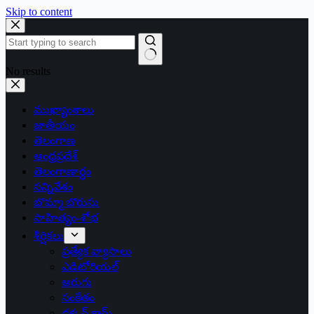
Skip to content
No results
ముఖ్యాంశాలు
జాతీయం
తెలంగాణ
ఆంధ్రప్రదేశ్
తెలంగాణార్థం
సన్నివేశం
బొమ్మా బొరుసు
సాహిత్యం-శోభ
శీర్షికలు
ప్రత్యేక వ్యాసాలు
ఎడిటోరియల్
అరుగు
సంకేతం
దక్కన్.కామ్