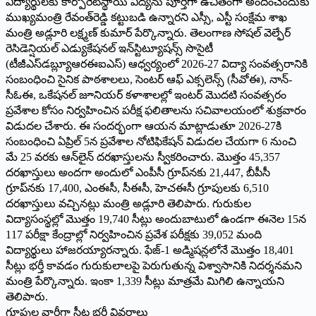
విద్యార్థులకు కార్పొరేట్‌స్థాయి విద్యను పూర్తిగా ఉచితంగా అందించేందుకు
ముఖ్యమంత్రి రేవంత్‌రెడ్డి కట్టుబడి ఉన్నారని ఎస్సీ, ఎస్టీ సంక్షేమ శాఖ
మంత్రి అడ్లూరి లక్ష్మణ్ కుమార్ పేర్కొన్నారు. తెలంగాణ సోషల్ వెల్ఫేర్
రెసిడెన్షియల్ ఎడ్యుకేషనల్ ఇన్‌స్టిట్యూషన్స్ సొసైటీ
(టీజీఎస్‌డబ్ల్యూఆరఈఐఎస్) ఆధ్వర్యంలో 2026-27 విద్యా సంవత్సరానికి
సంబంధించి సైనిక పాఠశాలలు, సెంటర్ ఆఫ్ ఎక్సలెన్స్ (సీవోఈ), నాన్-
సీఓఈ, ఒకేషనల్ జూనియర్ కళాశాలల్లో ఇంటర్ మొదటి సంవత్సరం
ప్రవేశాల కోసం నిర్వహించిన పరీక్ష ఫలితాలను సచివాలయంలో శుక్రవారం
విడుదల చేశారు. ఈ సందర్భంగా ఆయన మాట్లాడుతూ 2026-27కి
సంబంధించి ఏప్రిల్ 5న ప్రవేశాల నోటిఫికేషన్ విడుదల చేయగా 6 నుంచి
మే 25 వరకు ఆన్‌లైన్ దరఖాస్తులను స్వీకరించారు. మొత్తం 45,357
దరఖాస్తులు అందగా అందులో ఎంపీసీ గ్రూప్‌నకు 21,447, బీపీసీ
గ్రూప్‌నకు 17,400, ఎంఈసీ, సీఈసీ, హెచఈసీ గ్రూపులకు 6,510
దరఖాస్తులు వచ్చినట్లు మంత్రి అడ్లూరి తెలిపారు. గురుకుల
విద్యాసంస్థల్లో మొత్తం 19,740 సీట్లు అందుబాటులో ఉండగా ఈనెల 15న
117 పరీక్షా కేంద్రాల్లో నిర్వహించిన ప్రవేశ పరీక్షకు 39,052 మంది
విద్యార్థులు హాజరయ్యారన్నారు. ఫేజ్-1 అడ్మిషన్లలోనే మొత్తం 18,401
సీట్లు భర్తీ కావడం గురుకులాలపై పెరుగుతున్న విశ్వాసానికి నిదర్శనమని
మంత్రి పేర్కొన్నారు. ఇంకా 1,339 సీట్లు మాత్రమే మిగిలి ఉన్నాయని
తెలిపారు.
గ్రూపుల వారీగా సీట్ల భర్తీ వివరాలు