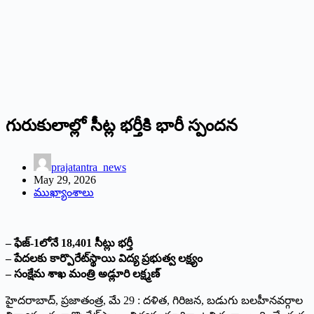
గురుకులాల్లో సీట్ల భర్తీకి భారీ స్పందన
prajatantra_news
May 29, 2026
ముఖ్యాంశాలు
– ఫేజ్-1లోనే 18,401 సీట్లు భర్తీ
– పేదలకు కార్పొరేట్‌స్థాయి విద్య ప్రభుత్వ లక్ష్యం
– సంక్షేమ శాఖ మంత్రి అడ్లూరి లక్ష్మణ్
హైదరాబాద్, ప్రజాతంత్ర, మే 29 : దళిత, గిరిజన, బడుగు బలహీనవర్గాల