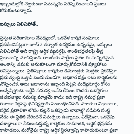
ఇబ్బందుల్లోకి నెట్టకుండా సమస్యను పరిష్కరించాలని ప్రజలు
కోరుకుంటున్నారు.
బస్సులు నిలిచిపోతే..
ప్రస్తుత పరిణామాల నేపథ్యంలో, ఒకవేళ కార్మిక సంఘాలు
ప్రకటించినట్లుగా జూన్ 2 తర్వాత ఉద్యమం ఉధృతమై, బస్సులు
నిలిచిపోతే అది రాష్ట్ర ఆర్థిక వ్యవస్థపై, శాంతిభద్రతలపై తీవ్ర
ప్రభావాన్ని చూపిస్తుంది. రాజకీయ పార్టీలు సైతం ఈ సున్నితమైన
అంశాన్ని తమకు అనుకూలంగా మార్చుకోవడానికి వ్యూహాలు
రచిస్తున్నాయి. ప్రతిపక్షాలు కార్మికుల డిమాండ్లకు మద్దతు ప్రకటిస్తూ
ప్రభుత్వంపై ఒత్తిడి పెంచుతుండగా, అధికార పక్షం ఇటు కార్మికులను
నొప్పించక, అటు ఖజానాను ఇబ్బంది పెట్టని మధ్యేమార్గం కోసం
అన్వేషిస్తోంది. ఆర్టీసీ సమస్య అనేది కేవలం కొందరు ఉద్యోగుల
జీతభత్యాల సమస్య మాత్రమే కాదు; ఇది రాష్ట్ర సమగ్ర ప్రజా
రవాణా వ్యవస్థ భవిష్యత్తుకు సంబంధించినది. పాలకుల విధానాలు,
సరైన ప్రణాళికా లోపం వల్లనే ఒకప్పుడు లాభాల్లో నడిచిన సంస్థ
నేడు ఈ స్థితికి చేరిందనే విమర్శలు ఉన్నాయి. ఏదేమైనా, ఒకవైపు
దశాబ్దాలుగా సేవలందిస్తున్న కార్మికుల సామాజిక, ఆర్థిక భద్రతను
కాపాడటం, మరోవైపు రాష్ట్ర ఆర్థిక స్థిరత్వాన్ని కాపాడుకుంటూ ప్రజా