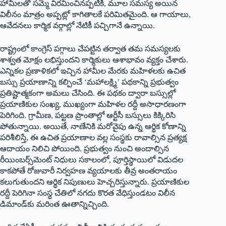
హామీలతో సమ్మె విరమించినప్పటికీ, మూల సమస్య అయిన
విలీనం మాత్రం అప్పట్లో కాగితాలకే పరిమితమైంది. ఆ గాయాలు,
ఆవేదనలు కార్మిక వర్గాల్లో నేటికీ పచ్చిగానే ఉన్నాయి.
రాష్ట్రంలో కాంగ్రెస్ పగ్గాలు చేపట్టిన తర్వాత తమ సమస్యలకు
శాశ్వత మోక్షం లభిస్తుందని కార్మికులు ఆశాభావం వ్యక్తం చేశారు.
ఎన్నికల ప్రణాళికలో ఇచ్చిన హామీల మేరకు మహిళలకు ఉచిత
బస్సు ప్రయాణాన్ని కల్పించే ‘మహాలక్ష్మి’ పథకాన్ని ప్రభుత్వం
ప్రతిష్టాత్మకంగా అమలు చేసింది. ఈ పథకం ద్వారా బస్సుల్లో
ప్రయాణికుల సంఖ్య, ముఖ్యంగా మహిళల రద్దీ అసాధారణంగా
పెరిగింది. గ్రామీణ, పట్టణ ప్రాంతాల్లో ఆర్టీసీ బస్సులు కిక్కిరిసి
పోతున్నాయి. అయితే, నాణేనికి మరోవైపు ఉన్న ఆర్థిక కోణాన్ని
పరిశీలిస్తే, ఈ ఉచిత ప్రయాణాల వల్ల సంస్థకు రావాల్సిన ప్రత్యక్ష
ఆదాయం నిలిచి పోయింది. ప్రభుత్వం నుంచి అందాల్సిన
రీయింబర్స్‌మెంట్ నిధులు సకాలంలో, పూర్తిస్థాయిలో విడుదల
కాకపోతే రోజువారీ నిర్వహణ వ్యయాలకు తీవ్ర అంతరాయం
కలుగుతుందని ఆర్థిక నిపుణులు హెచ్చరిస్తున్నారు. ప్రయాణికుల
రద్దీ పెరిగినా సంస్థ చేతిలో నగదు కొరత వేధిస్తుండటం విలీన
డిమాండ్‌కు మరింత ఊతాన్నిచ్చింది.