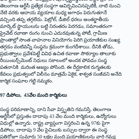
తెలంగాణ ఆర్టీసీ ప్రత్యేక సంస్థగా ఆవిర్భవించినప్పటికీ, నాటి నుంచి
నేటి వరకు ఆదాయ వ్యయాల మధ్య అగాధం పెరుగుతూనే
వచ్చింది తప్ప తగ్గలేదు. పెట్రోల్, డీజిల్ ధరలు అంతర్జాతీయ
మార్కెట్ స్థాయులను బట్టి నిరంతరం పెరగడం, సమాంతరంగా
ప్రైవేట్ రవాణా రంగం నుంచి ఎదురవుతున్న పోటీ, గ్రామీణ
ప్రాంతాల్లో సొంత వాహనాల వినియోగం పెరిగి ప్రయాణికుల సంఖ్య
తగ్గడం వంటివన్నీ సంస్థను క్రమంగా కుంగదీశాయి. దీనికి తోడు,
ప్రభుత్వాలు ప్రవేశపెట్టే వివిధ ఉచిత రవాణా సౌకర్యాల తాలూకు
రీయింబర్స్‌మెంట్ నిధులు సకాలంలో అందక పోవడం సంస్థ
పతనానికి మ‌రింత ఆజ్యం పోసింది. ఈ దీర్ఘకాలిక రుగ్మతలకు
కేవలం ప్రభుత్వంలో విలీనం మాత్రమే ఏకైక, శాశ్వత సంజీవని అనేది
కార్మిక సంఘాల గట్టి నమ్మకం.
97 డిపోలు, 43వేల మంది కార్మికులు
సంస్థ పరిమాణాన్ని, దాని సేవా విస్తృతిని గమనిస్తే, తెలంగాణ
ఆర్టీసీలో ప్రస్తుతం దాదాపు 43 వేల మంది కార్మికులు, ఉద్యోగులు
విధుల్లో ఉన్నారు. రాష్ట్ర వ్యాప్తంగా విస్తరించి ఉన్న 97కు పైగా
డిపోలు, దాదాపు 9 వేల పైచిలుకు బస్సుల ద్వారా ఈ సంస్థ
ప్రతిరోజూ సుమారు 50 లక్షల మంది ప్రయాణికులను వారి గమ్య