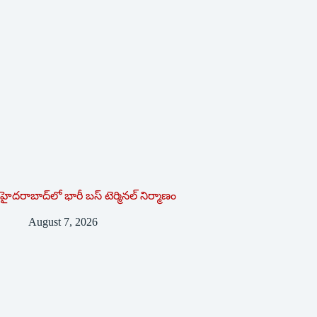
హైదరాబాద్‌లో భారీ బస్‌ ‌టెర్మినల్‌ ‌నిర్మాణం
August 7, 2026