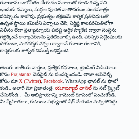
రవాణాను బలోపేతం చేయడం సవాలుతో కూడుకున్న పని.
ఇందుకు సమ్మెలు, ఘర్షణ పూరిత వాతావరణం ఎంతమాత్రం
పరిష్కారం కాబోవు. ప్రభుత్వం తక్షణమే కార్మిక ప్రతినిధులతో
ఉన్నత స్థాయి కమిటీని ఏర్పాటు చేసి, నిర్దిష్ట కాలపరిమితిలోగా
విలీనం లేదా ప్రత్యామ్నాయ పటిష్ట ఆర్థిక ప్యాకేజీ ద్వారా సంస్థను
గట్టెక్కించే కార్యాచరణను ప్రకటించాల్సి ఉంది. పరస్పర పట్టింపులకు
పోకుండా, పారదర్శక చర్చల ద్వారానే రవాణా రంగానికి,
కార్మికులకు శాశ్వత విముక్తి లభిస్తుంది.
తెలుగు జాతీయ వార్తలు, ప్రత్యేక కథనాలు, ట్రెండింగ్ వీడియోలు
కోసం
Prajatantra
వెబ్‌సైట్ ను సందర్శించండి. తాజా అప్‌డేట్స్
కోసం మా
X (Twitter)
,
Facebook
, WhatsApp ఛానల్ ను ఫాలో
కండి.. అలాగే మా ప్రజాతంత్ర,
యూట్యూబ్ చానల్
ను సబ్ స్క్రైబ్
చేసుకోండి.. మీ అభిప్రాయాన్ని కామెంట్ రూపంలో పంచుకోండి.
మీ స్నేహితులు, కుటుంబ సభ్యులతో షేర్ చేయడం మర్చిపోవద్దు.