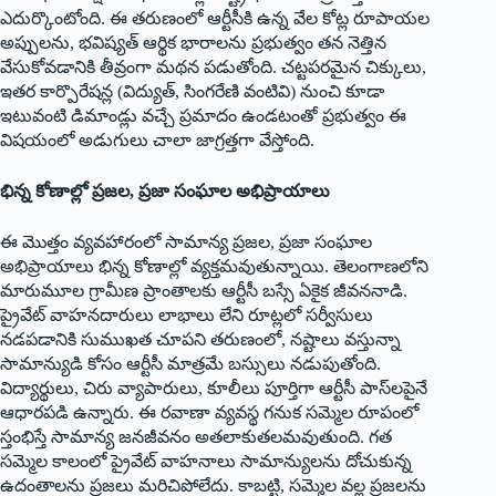
ఎదుర్కొంటోంది. ఈ తరుణంలో ఆర్టీసీకి ఉన్న వేల కోట్ల రూపాయల
అప్పులను, భవిష్యత్ ఆర్థిక భారాలను ప్రభుత్వం తన నెత్తిన
వేసుకోవడానికి తీవ్రంగా మథన పడుతోంది. చట్టపరమైన చిక్కులు,
ఇతర కార్పొరేషన్ల (విద్యుత్, సింగరేణి వంటివి) నుంచి కూడా
ఇటువంటి డిమాండ్లు వచ్చే ప్రమాదం ఉండటంతో ప్రభుత్వం ఈ
విషయంలో అడుగులు చాలా జాగ్రత్తగా వేస్తోంది.
భిన్న కోణాల్లో ప్రజల, ప్రజా సంఘాల అభిప్రాయాలు
ఈ మొత్తం వ్యవహారంలో సామాన్య ప్రజల, ప్రజా సంఘాల
అభిప్రాయాలు భిన్న కోణాల్లో వ్యక్తమవుతున్నాయి. తెలంగాణలోని
మారుమూల గ్రామీణ ప్రాంతాలకు ఆర్టీసీ బస్సే ఏకైక జీవననాడి.
ప్రైవేట్ వాహనదారులు లాభాలు లేని రూట్లలో సర్వీసులు
నడపడానికి సుముఖత చూపని తరుణంలో, నష్టాలు వస్తున్నా
సామాన్యుడి కోసం ఆర్టీసీ మాత్రమే బస్సులు నడుపుతోంది.
విద్యార్థులు, చిరు వ్యాపారులు, కూలీలు పూర్తిగా ఆర్టీసీ పాస్‌లపైనే
ఆధారపడి ఉన్నారు. ఈ రవాణా వ్యవస్థ గనుక సమ్మెల రూపంలో
స్తంభిస్తే సామాన్య జనజీవనం అతలాకుతలమవుతుంది. గత
సమ్మెల కాలంలో ప్రైవేట్ వాహనాలు సామాన్యులను దోచుకున్న
ఉదంతాలను ప్రజలు మరిచిపోలేదు. కాబట్టి, సమ్మెల వల్ల ప్రజలను