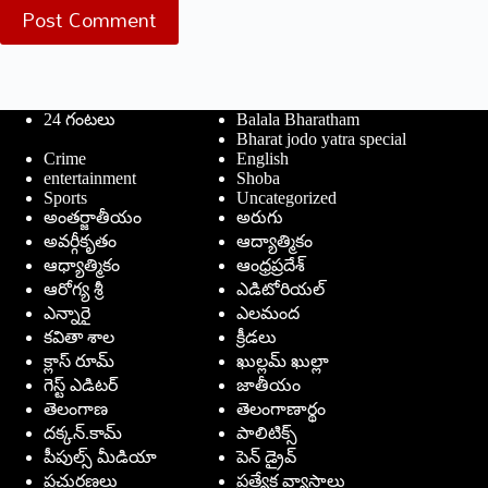
Post Comment
24 గంటలు
Balala Bharatham
Bharat jodo yatra special
Crime
English
entertainment
Shoba
Sports
Uncategorized
అంతర్జాతీయం
అరుగు
అవర్గీకృతం
ఆద్యాత్మికం
ఆధ్యాత్మికం
ఆంధ్రప్రదేశ్
ఆరోగ్య శ్రీ
ఎడిటోరియల్
ఎన్నారై
ఎలమంద
కవితా శాల
క్రీడలు
క్లాస్ రూమ్
ఖుల్లమ్ ఖుల్లా
గెస్ట్ ఎడిటర్
జాతీయం
తెలంగాణ
తెలంగాణార్థం
దక్కన్.కామ్
పాలిటిక్స్
పీపుల్స్ ‌మీడియా
పెన్ డ్రైవ్
ప్రచురణలు
ప్రత్యేక వ్యాసాలు