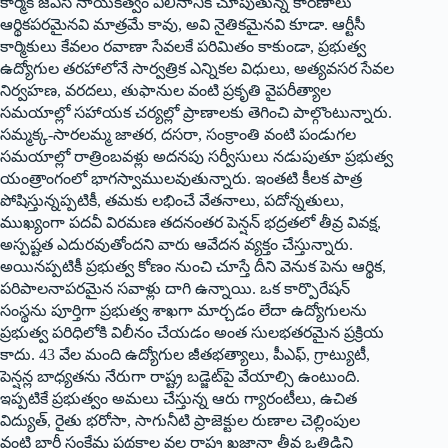
కార్మిక జేఏసీ నాయకత్వం విలీనానికి చూపుతున్న కారణాలు
ఆర్థికపరమైనవి మాత్రమే కావు, అవి నైతికమైనవి కూడా. ఆర్టీసీ
కార్మికులు కేవలం రవాణా సేవలకే పరిమితం కాకుండా, ప్రభుత్వ
ఉద్యోగుల తరహాలోనే సార్వత్రిక ఎన్నికల విధులు, అత్యవసర సేవల
నిర్వహణ, వరదలు, తుఫానుల వంటి ప్రకృతి వైపరీత్యాల
సమయాల్లో సహాయక చర్యల్లో ప్రాణాలకు తెగించి పాల్గొంటున్నారు.
సమ్మక్క-సారలమ్మ జాతర, దసరా, సంక్రాంతి వంటి పండుగల
సమయాల్లో రాత్రింబవళ్లు అదనపు సర్వీసులు నడుపుతూ ప్రభుత్వ
యంత్రాంగంలో భాగస్వాములవుతున్నారు. ఇంతటి కీలక పాత్ర
పోషిస్తున్నప్పటికీ, తమకు లభించే వేతనాలు, పదోన్నతులు,
ముఖ్యంగా పదవీ విరమణ తదనంతర పెన్షన్ భద్రతలో తీవ్ర వివక్ష,
అస్పష్టత ఎదురవుతోందని వారు ఆవేదన వ్యక్తం చేస్తున్నారు.
అయినప్పటికీ ప్రభుత్వ కోణం నుంచి చూస్తే దీని వెనుక పెను ఆర్థిక,
పరిపాలనాపరమైన సవాళ్లు దాగి ఉన్నాయి. ఒక కార్పొరేషన్
సంస్థను పూర్తిగా ప్రభుత్వ శాఖగా మార్చడం లేదా ఉద్యోగులను
ప్రభుత్వ పరిధిలోకి విలీనం చేయడం అంత సులభతరమైన ప్రక్రియ
కాదు. 43 వేల మంది ఉద్యోగుల జీతభత్యాలు, పీఎఫ్, గ్రాట్యుటీ,
పెన్షన్ల బాధ్యతను నేరుగా రాష్ట్ర బడ్జెట్‌పై వేయాల్సి ఉంటుంది.
ఇప్పటికే ప్రభుత్వం అమలు చేస్తున్న ఆరు గ్యారంటీలు, ఉచిత
విద్యుత్, రైతు భరోసా, సాగునీటి ప్రాజెక్టుల రుణాల చెల్లింపుల
వంటి భారీ సంక్షేమ పథకాల వల్ల రాష్ట్ర ఖజానా తీవ్ర ఒత్తిడిని