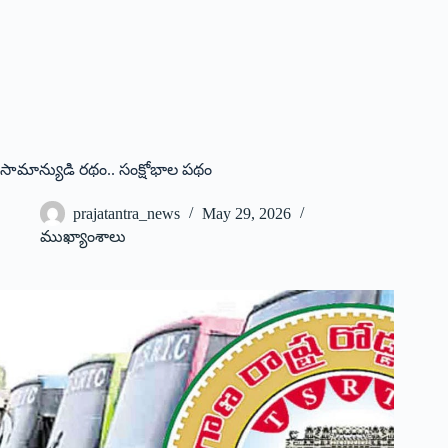
సామాన్యుడి రథం.. సంక్షోభాల పథం
prajatantra_news
May 29, 2026
ముఖ్యాంశాలు