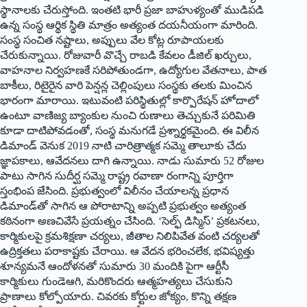
స్థానాలకు చేరుస్తోంది. ఇంతటి భారీ ప్రజా బాహుళ్యంతో ముడిపడి
ఉన్న సంస్థ ఆర్థిక స్థితి మాత్రం అత్యంత దయనీయంగా మారింది.
సంస్థ సంచిత నష్టాలు, అప్పులు వేల కోట్ల రూపాయలకు
చేరుకున్నాయి. రోజువారీ వొచ్చే రాబడి కేవలం డీజిల్ ఖర్చులు,
వాహనాల నిర్వహణకే సరిపోతుండగా, ఉద్యోగుల వేతనాలు, పాత
బాకీలు, రిటైరైన వారి పెన్షన్ల చెల్లింపులు సంస్థకు తలకు మించిన
భారంగా మారాయి. ఇటువంటి పరిస్థితుల్లో కార్పొరేషన్ హోదాలో
ఉంటూ వాణిజ్య బ్యాంకుల నుంచి రుణాలు తెచ్చుకునే పరిమితి
కూడా దాటిపోవడంతో, సంస్థ మనుగడే ప్రశ్నార్థకమైంది. ఈ విలీన
డిమాండ్ వెనుక 2019 నాటి చారిత్రాత్మక సమ్మె తాలూకు చేదు
జ్ఞాపకాలు, ఆవేదనలు దాగి ఉన్నాయి. నాడు సుమారు 52 రోజుల
పాటు సాగిన సుదీర్ఘ సమ్మె రాష్ట్ర రవాణా రంగాన్ని పూర్తిగా
స్తంభింప జేసింది. ప్రభుత్వంలో విలీనం చేయాలన్న ప్రధాన
డిమాండ్‌తో సాగిన ఆ పోరాటాన్ని అప్పటి ప్రభుత్వం అత్యంత
కఠినంగా అణచివేసే ప్రయత్నం చేసింది. ‘సెల్ఫ్ డిస్మిస్’ ప్రకటనలు,
కార్మికులపై క్రమశిక్షణా చర్యలు, జీతాల నిలిపివేత వంటి చర్యలతో
ఉద్రిక్తతలు పరాకాష్టకు చేరాయి. ఆ వేదన భరించలేక, భవిష్యత్తు
శూన్యమనే ఆందోళనతో సుమారు 30 మందికి పైగా ఆర్టీసీ
కార్మికులు గుండెఆగి, మరికొందరు ఆత్మహత్యలు చేసుకుని
ప్రాణాలు కోల్పోయారు. చివరకు కోర్టుల జోక్యం, కొన్ని తక్షణ