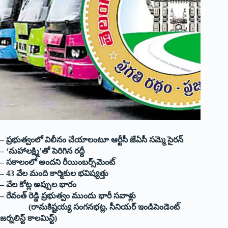
– ప్రభుత్వంలో విలీనం చేయాలంటూ ఆర్టీసీ జేఏసీ సమ్మె సైరన్
– ‘మహాలక్ష్మి’తో పెరిగిన రద్దీ
– సకాలంలో అంద‌ని రీయింబర్స్‌మెంట్‌
– 43 వేల మంది కార్మికుల భవిష్యత్తు
– వేల కోట్ల అప్పుల భారం
– రేవంత్ రెడ్డి ప్రభుత్వం ముందు భారీ సవాళ్లు
(రామకిష్టయ్య సంగనభట్ల, సీనియర్ ఇండిపెండెంట్
జర్నలిస్ట్ కాలమిస్ట్)