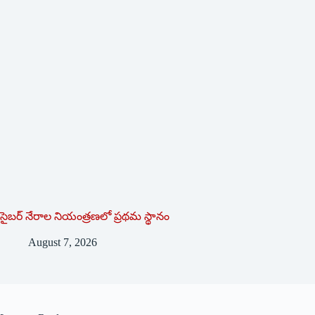
సైబర్ నేరాల నియంత్రణలో ప్రథమ స్థానం
August 7, 2026