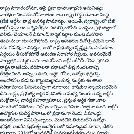
రాష్ట్ర సాకారంలోనూ, ఆపై ప్రజా బాహుళ్యానికి అనునిత్యం
వారధిగా నిలవడంలోనూ తెలంగాణ రాష్ట్ర రోడ్డు రవాణా సంస్థ
(టీజీ ఆర్టీసీ) పాత్ర అనన్య సామాన్యం. అయితే, స్వరాష్ట్రంలో టీజీ
ఆర్టీసీ ప్రస్తుతం అగ్నిపరీక్షను ఎదుర్కొంటోంది. సంస్థను ప్రభుత్వంలో
విలీనం చేయాలనే డిమాండ్ కార్మిక వర్గాల నుంచి మరోసారి
తుఫానులా దూసుకొస్తోంది. రాష్ట్ర అవతరణ దినోత్సవమైన జూన్
2ను గడువుగా విధిస్తూ, ఆలోగా ప్రభుత్వం స్పష్టమైన, సానుకూల
నిర్ణయం తీసుకోకపోతే ఆమరణ నిరాహార దీక్షలకు, అవసరమైతే
సార్వత్రిక సమ్మెకు వెనుకాడబోమని ఆర్టీసీ జేఏసీ చేసిన ప్రకటన
రాష్ట్ర రాజకీయ, పరిపాలనా వర్గాలలో తీవ్ర సంచలనాన్ని
రేకెత్తించింది. అప్పుల ఊబి, ఆర్థిక లోటు, ఉద్యోగ భద్రతపై
ఆందోళనల నడుమ కొట్టుమిట్టాడుతున్న సంస్థకు ఈ తాజా
పరిణామాలు పెనుముప్పుగా మారాయి. కార్మికుల న్యాయబద్ధమైన
డిమాండ్లు, ప్రభుత్వ ఆర్థిక పరిమితుల మధ్య నలుగుతున్న ఆర్టీసీ
సంక్షోభాన్ని చారిత్రక పూర్వాపరాలు, ప్రస్తుత ఆర్థిక గణాంకాల
వెలుగులో నిశితంగా విశ్లేషించాల్సిన అవసరం ఎంతైనా ఉంది. ఆర్టీసీ
ఉద్యోగుల సుదీర్ఘ పోరాటంలో ప్రధానంగా రెండు డిమాండ్లు
అంతర్లీనంగా వినిపిస్తున్నాయి. మొదటిది తిరుగులేని ఉద్యోగ
భద్రత, రెండోది ప్రభుత్వ ఉద్యోగులతో సమానమైన హోదా, వేతన
భత్యాలు. 2014లో ఆంధ్రప్రదేశ్ పునర్వ్యవస్థీకరణ చట్టం ప్రకారం