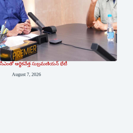
సీఎంతో ఆర్థికవేత్త సుబ్రమణియన్ భేటీ
August 7, 2026