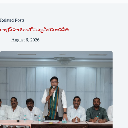
Related Posts
కాంగ్రెస్ హయాంలో పెచ్చుమీరిన అవినీతి
August 6, 2026