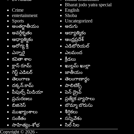
Bharat jodo yatra special
Crime
English
entertainment
Shoba
Sports
Uncategorized
అంతర్జాతీయం
అరుగు
అవర్గీకృతం
ఆద్యాత్మికం
ఆధ్యాత్మికం
ఆంధ్రప్రదేశ్
ఆరోగ్య శ్రీ
ఎడిటోరియల్
ఎన్నారై
ఎలమంద
కవితా శాల
క్రీడలు
క్లాస్ రూమ్
ఖుల్లమ్ ఖుల్లా
గెస్ట్ ఎడిటర్
జాతీయం
తెలంగాణ
తెలంగాణార్థం
దక్కన్.కామ్
పాలిటిక్స్
పీపుల్స్ ‌మీడియా
పెన్ డ్రైవ్
ప్రచురణలు
ప్రత్యేక వ్యాసాలు
బిజినెస్
బొమ్మా బొరుసు
ముఖ్యాంశాలు
శీర్షికలు
సంకేతం
సన్నివేశం
సాహిత్యం-శోభ
సిల్ సిల
Copyright © 2026 -