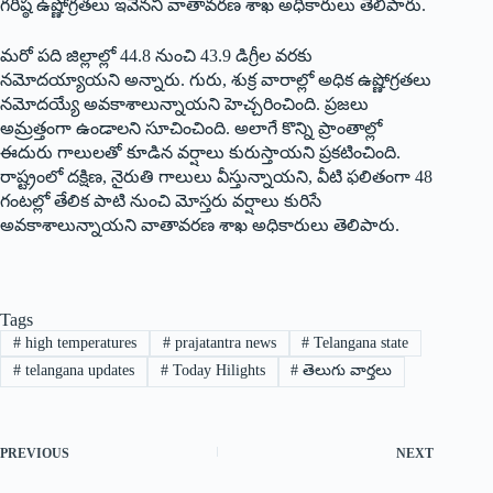
గరిష్ఠ ఉష్ణోగ్రతలు ఇవేనని వాతావరణ శాఖ అధికారులు తెలిపారు.
మరో పది జిల్లాల్లో 44.8 నుంచి 43.9 డిగ్రీల వరకు
నమోదయ్యాయని అన్నారు. గురు, శుక్ర వారాల్లో అధిక ఉష్ణోగ్రతలు
నమోదయ్యే అవకాశాలున్నాయని హెచ్చరించింది. ప్రజలు
అమ్రత్తంగా ఉండాలని సూచించింది. అలాగే కొన్ని ప్రాంతాల్లో
ఈదురు గాలులతో కూడిన వర్షాలు కురుస్తాయని ప్రకటించింది.
రాష్ట్రంలో దక్షిణ, నైరుతి గాలులు వీస్తున్నాయని, వీటి ఫలితంగా 48
గంటల్లో తేలిక పాటి నుంచి మోస్తరు వర్షాలు కురిసే
అవకాశాలున్నాయని వాతావరణ శాఖ అధికారులు తెలిపారు.
Tags
#
high temperatures
#
prajatantra news
#
Telangana state
#
telangana updates
#
Today Hilights
#
తెలుగు వార్తలు
PREVIOUS
NEXT