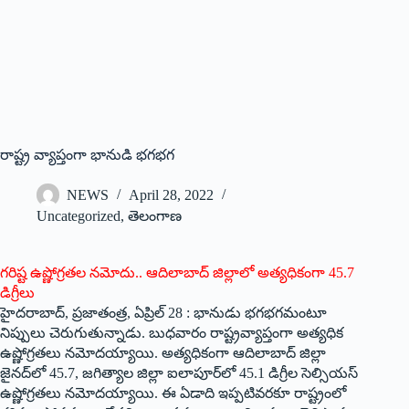
రాష్ట్ర వ్యాప్తంగా భానుడి భగభగ
NEWS
April 28, 2022
Uncategorized
,
తెలంగాణ
గరిష్ట ఉష్ణోగ్రతల నమోదు.. ఆదిలాబాద్‌ ‌జిల్లాలో అత్యధికంగా 45.7
డిగ్రీలు
హైదరాబాద్‌, ‌ప్రజాతంత్ర, ఏప్రిల్‌ 28 : ‌భానుడు భగభగమంటూ
నిప్పులు చెరుగుతున్నాడు. బుధవారం రాష్ట్రవ్యాప్తంగా అత్యధిక
ఉష్ణోగ్రతలు నమోదయ్యాయి. అత్యధికంగా ఆదిలాబాద్‌ ‌జిల్లా
జైనద్‌లో 45.7, జగిత్యాల జిల్లా ఐలాపూర్‌లో 45.1 డిగ్రీల సెల్సియస్‌
ఉష్ణోగ్రతలు నమోదయ్యాయి. ఈ ఏడాది ఇప్పటివరకూ రాష్ట్రంలో