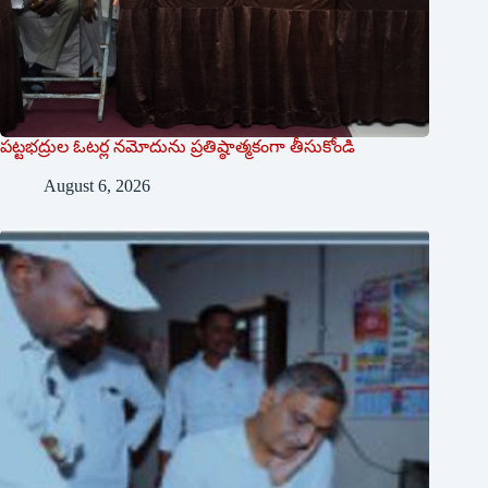
పట్టభద్రుల ఓటర్ల నమోదును ప్రతిష్ఠాత్మకంగా తీసుకోండి
August 6, 2026