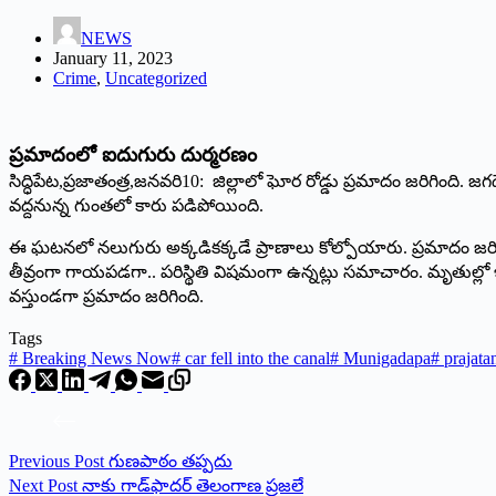
NEWS
January 11, 2023
Crime
,
Uncategorized
ప్రమాదంలో ఐదుగురు దుర్మరణం
సిద్ధిపేట,ప్రజాతంత్ర,జనవరి10: జిల్లాలో ఘోర రోడ్డు ప్రమాదం జరిగి
వద్దనున్న గుంతలో కారు పడిపోయింది.
ఈ ఘటనలో నలుగురు అక్కడికక్కడే ప్రాణాలు కోల్పోయారు. ప్రమాదం జరిగ
తీవ్రంగా గాయపడగా.. పరిస్థితి విషమంగా ఉన్నట్లు సమాచారం. మృతుల్లో ఇ
వస్తుండగా ప్రమాదం జరిగింది.
Tags
#
Breaking News Now
#
car fell into the canal
#
Munigadapa
#
prajata
Previous
Post
గుణపాఠం తప్పదు
Next
Post
నాకు గాడ్‌ఫాదర్‌ ‌తెలంగాణ ప్రజలే