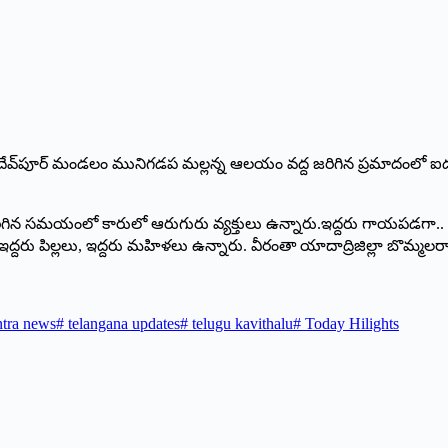
ంది. జగదేవ్‌పూర్‌ ‌మండలం మునిగడప మల్లన్న ఆలయం వద్ద జరిగిన ప్రమాద
ిన సమయంలో కారులో ఆరుగురు వ్యక్తులు ఉన్నారు.ఇద్దరు గాయపడగా.. హాస్
ద్దరు పిల్లలు, ఇద్దరు మహిళలు ఉన్నారు. వీరంతా యాదాద్రిజిల్లా బొమ్మలర
ntra news
#
telangana updates
#
telugu kavithalu
#
Today Hilights