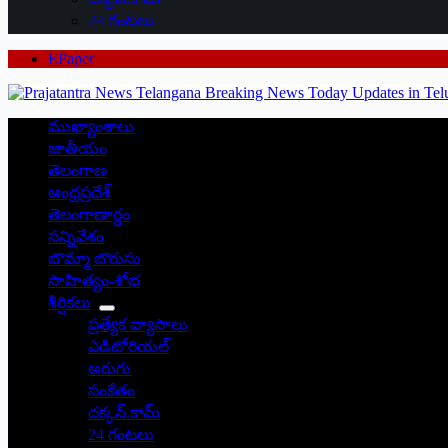
24 గంటలు
EPaper
ముఖ్యాంశాలు
జాతీయం
తెలంగాణ
ఆంధ్రప్రదేశ్
తెలంగాణార్థం
సన్నివేశం
బొమ్మా బొరుసు
సాహిత్యం-శోభ
శీర్షికలు
ప్రత్యేక వ్యాసాలు
ఎడిటోరియల్
అరుగు
సంకేతం
దక్కన్.కామ్
24 గంటలు