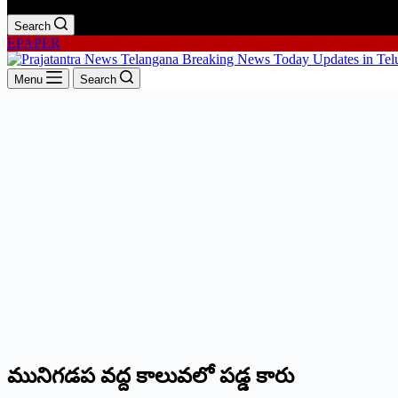
Search
EPAPER
Menu
Search
మునిగడప వద్ద కాలువలో పడ్డ కారు