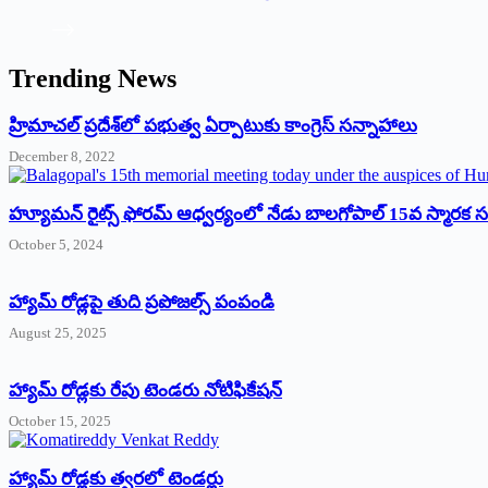
Trending News
‌హ్రిమాచల్‌ ‌ప్రదేశ్‌లో పభుత్వ ఏర్పాటుకు కాంగ్రెస్‌ ‌సన్నాహాలు
December 8, 2022
హ్యూమన్‌ రైట్స్‌ ఫోరమ్‌ ఆధ్వర్యంలో నేడు బాలగోపాల్‌ 15వ స్మారక
October 5, 2024
హ్యామ్‌ రోడ్లపై తుది ప్రపోజల్స్‌ పంపండి
August 25, 2025
హ్యామ్‌ రోడ్లకు రేపు టెండరు నోటిఫికేషన్‌
October 15, 2025
హ్యామ్‌ రోడ్లకు త్వరలో టెండర్లు