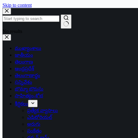
Skip to content
No results
ముఖ్యాంశాలు
జాతీయం
తెలంగాణ
ఆంధ్రప్రదేశ్
తెలంగాణార్థం
సన్నివేశం
బొమ్మా బొరుసు
సాహిత్యం-శోభ
శీర్షికలు
ప్రత్యేక వ్యాసాలు
ఎడిటోరియల్
అరుగు
సంకేతం
దక్కన్.కామ్