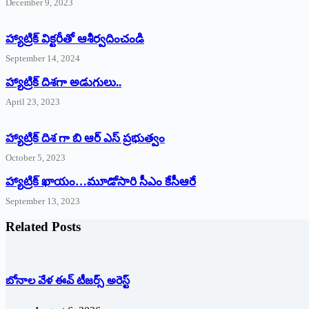
December 9, 2023
హ్యాట్రిక్‌ ‌విక్టరీతో ఆశీర్వదించండి
September 14, 2024
‌హ్యాట్రిక్‌ ‌దిశగా అడుగులు..
April 23, 2023
హ్యాట్రిక్ దిశ గా బి ఆర్ ఎస్ ప్రభుత్వం
October 5, 2023
హ్యాట్రిక్‌ ‌ఖాయం…మూడోసారి సీఎం కేసీఆరే
September 13, 2023
Related Posts
బోనాల వేళ ఈవ్‌ ‌టీజర్స్ అరెస్ట్