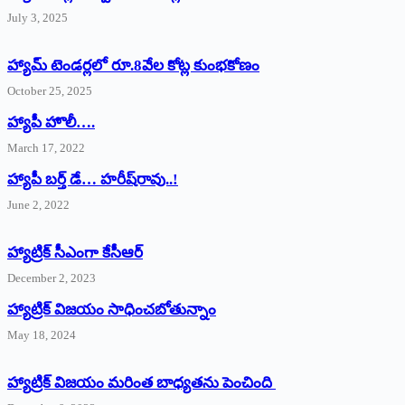
July 3, 2025
హ్యామ్‌ ‌టెండర్లలో రూ.8వేల కోట్ల కుంభకోణం
October 25, 2025
హ్యాపీ హొలీ….
March 17, 2022
హ్యాపీ బర్త్ ‌డే… హరీష్‌రావు..!
June 2, 2022
హ్యాట్రిక్‌ ‌సీఎంగా కేసీఆర్‌
December 2, 2023
హ్యాట్రిక్‌ విజయం సాధించబోతున్నాం
May 18, 2024
హ్యాట్రిక్ విజయం మరింత బాధ్యతను పెంచింది