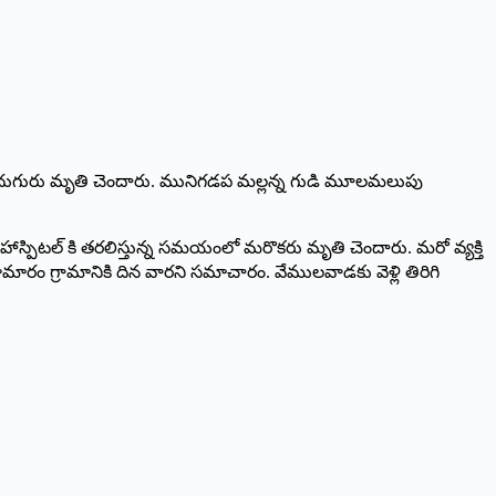
ంలో ఐదుగురు మృతి చెందారు. మునిగడప మల్లన్న గుడి మూలమలుపు
పిటల్‌ ‌కి తరలిస్తున్న సమయంలో మరొకరు మృతి చెందారు. మరో వ్యక్తి
ామారం గ్రామానికి దిన వారని సమాచారం. వేములవాడకు వెళ్లి తిరిగి