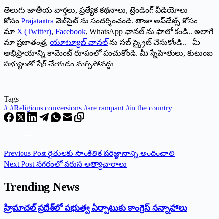
తెలుగు జాతీయ వార్తలు, ప్రత్యేక కథనాలు, ట్రెండింగ్ వీడియోలు
కోసం
Prajatantra
వెబ్‌సైట్ ను సందర్శించండి. తాజా అప్‌డేట్స్ కోసం
మా
X (Twitter)
,
Facebook
, WhatsApp ఛానల్ ను ఫాలో కండి.. అలాగే
మా ప్రజాతంత్ర,
యూట్యూబ్ చానల్
ను సబ్ స్క్రైబ్ చేసుకోండి.. మీ
అభిప్రాయాన్ని కామెంట్ రూపంలో పంచుకోండి. మీ స్నేహితులు, కుటుంబ
సభ్యులతో షేర్ చేయడం మర్చిపోవద్దు.
Tags
#
#Religious conversions #are rampant #in the country.
Previous
Post
రైతులకు సాంకేతిక పరిజ్ఞానాన్ని అందించాలి
Next
Post
నగరంలో వరుస అత్యాచారాలు
Trending News
‌హ్రిమాచల్‌ ‌ప్రదేశ్‌లో పభుత్వ ఏర్పాటుకు కాంగ్రెస్‌ ‌సన్నాహాలు