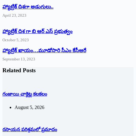
‌హ్యాట్రిక్‌ ‌దిశగా అడుగులు..
April 23, 2023
హ్యాట్రిక్ దిశ గా బి ఆర్ ఎస్ ప్రభుత్వం
October 5, 2023
హ్యాట్రిక్‌ ‌ఖాయం…మూడోసారి సీఎం కేసీఆరే
September 13, 2023
Related Posts
గంజాయి చాక్లెట్ల కలకలం
August 5, 2026
రసాయన పరిశ్రమలో ప్రమాదం