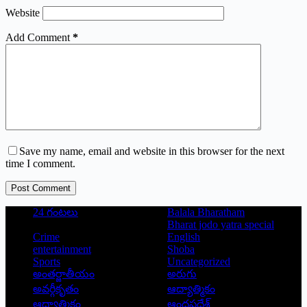
Website
Add Comment
*
Save my name, email and website in this browser for the next
time I comment.
Post Comment
24 గంటలు
Balala Bharatham
Bharat jodo yatra special
Crime
English
entertainment
Shoba
Sports
Uncategorized
అంతర్జాతీయం
అరుగు
అవర్గీకృతం
ఆద్యాత్మికం
ఆధ్యాత్మికం
ఆంధ్రప్రదేశ్