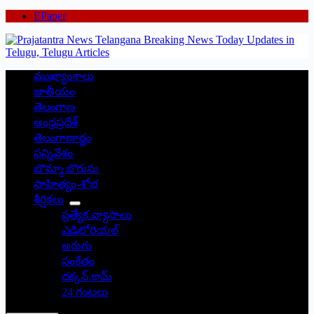
EPaper
ముఖ్యాంశాలు
జాతీయం
తెలంగాణ
ఆంధ్రప్రదేశ్
తెలంగాణార్థం
సన్నివేశం
బొమ్మా బొరుసు
సాహిత్యం-శోభ
శీర్షికలు
ప్రత్యేక వ్యాసాలు
ఎడిటోరియల్
అరుగు
సంకేతం
దక్కన్.కామ్
24 గంటలు