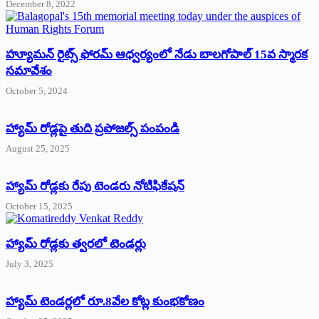
December 8, 2022
హ్యూమన్‌ రైట్స్‌ ఫోరమ్‌ ఆధ్వర్యంలో నేడు బాలగోపాల్‌ 15వ స్మారక
సమావేశం
October 5, 2024
హ్యామ్‌ రోడ్లపై తుది ప్రపోజల్స్‌ పంపండి
August 25, 2025
హ్యామ్‌ రోడ్లకు రేపు టెండరు నోటిఫికేషన్‌
October 15, 2025
హ్యామ్‌ రోడ్లకు త్వరలో టెండర్లు
July 3, 2025
హ్యామ్‌ ‌టెండర్లలో రూ.8వేల కోట్ల కుంభకోణం