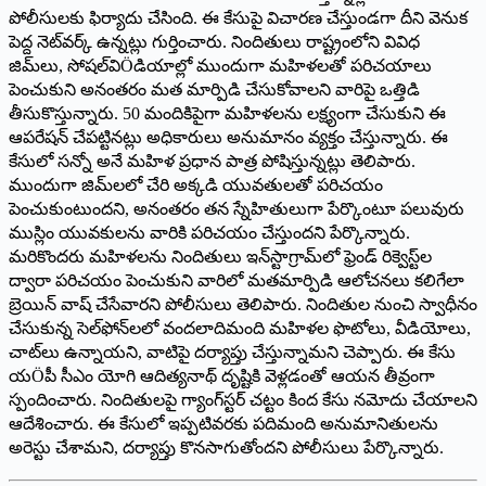
పోలీసులకు ఫిర్యాదు చేసింది. ఈ కేసుపై విచారణ చేస్తుండగా దీని వెనుక
పెద్ద నెట్‌వర్క్ ఉన్నట్లు గుర్తించారు. నిందితులు రాష్ట్రంలోని వివిధ
జిమ్‌లు, సోషల్‌విÖడియాల్లో ముందుగా మహిళలతో పరిచయాలు
పెంచుకుని అనంతరం మత మార్పిడి చేసుకోవాలని వారిపై ఒత్తిడి
తీసుకొస్తున్నారు. 50 మందికిపైగా మహిళలను లక్ష్యంగా చేసుకుని ఈ
ఆపరేషన్ చేపట్టినట్లు అధికారులు అనుమానం వ్యక్తం చేస్తున్నారు. ఈ
కేసులో సన్నో అనే మహిళ ప్రధాన పాత్ర పోషిస్తున్నట్లు తెలిపారు.
ముందుగా జిమ్‌లలో చేరి అక్కడి యువతులతో పరిచయం
పెంచుకుంటుందని, అనంతరం తన స్నేహితులుగా పేర్కొంటూ పలువురు
ముస్లిం యువకులను వారికి పరిచయం చేస్తుందని పేర్కొన్నారు.
మరికొందరు మహిళలను నిందితులు ఇన్‌స్టాగ్రామ్‌లో ఫ్రెండ్ రిక్వెస్ట్‌ల
ద్వారా పరిచయం పెంచుకుని వారిలో మతమార్పిడి ఆలోచనలు కలిగేలా
బ్రెయిన్ వాష్ చేసేవారని పోలీసులు తెలిపారు. నిందితుల నుంచి స్వాధీనం
చేసుకున్న సెల్‌ఫోన్‌లలో వందలాదిమంది మహిళల ఫొటోలు, వీడియోలు,
చాట్‌లు ఉన్నాయని, వాటిపై దర్యాప్తు చేస్తున్నామని చెప్పారు. ఈ కేసు
యÖపీ సీఎం యోగి ఆదిత్యనాథ్ దృష్టికి వెళ్లడంతో ఆయన తీవ్రంగా
స్పందించారు. నిందితులపై గ్యాంగ్‌స్టర్ చట్టం కింద కేసు నమోదు చేయాలని
ఆదేశించారు. ఈ కేసులో ఇప్పటివరకు పదిమంది అనుమానితులను
అరెస్టు చేశామని, దర్యాప్తు కొనసాగుతోందని పోలీసులు పేర్కొన్నారు.