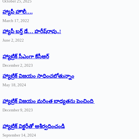
October 25, 2025
హ్యాపీ హొలీ….
March 17, 2022
హ్యాపీ బర్త్ ‌డే… హరీష్‌రావు..!
June 2, 2022
హ్యాట్రిక్‌ ‌సీఎంగా కేసీఆర్‌
December 2, 2023
హ్యాట్రిక్‌ విజయం సాధించబోతున్నాం
May 18, 2024
హ్యాట్రిక్ విజయం మరింత బాధ్యతను పెంచింది
December 9, 2023
హ్యాట్రిక్‌ ‌విక్టరీతో ఆశీర్వదించండి
September 14, 2024