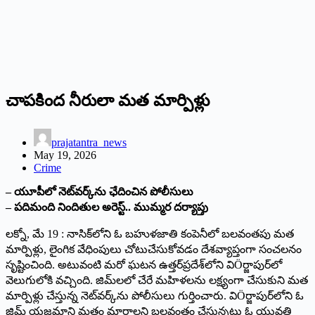
చాపకింద నీరులా మత మార్పిళ్లు
prajatantra_news
May 19, 2026
Crime
– యూపీలో నెట్‌వర్క్‌ను ఛేదించిన పోలీసులు
– పదిమంది నిందితుల అరెస్ట్.. ముమ్మర దర్యాప్తు
లక్నో, మే 19 : నాసిక్‌లోని ఓ బహుళజాతి కంపెనీలో బలవంతపు మత
మార్పిళ్లు, లైంగిక వేధింపులు చోటుచేసుకోవడం దేశవ్యాప్తంగా సంచలనం
సృష్టించింది. అటువంటి మరో ఘటన ఉత్తర్‌ప్రదేశ్‌లోని విÖర్జాపుర్‌లో
వెలుగులోకి వచ్చింది. జిమ్‌లలో చేరే మహిళలను లక్ష్యంగా చేసుకుని మత
మార్పిళ్లు చేస్తున్న నెట్‌వర్క్‌ను పోలీసులు గుర్తించారు. విÖర్జాపుర్‌లోని ఓ
జిమ్ యజమాని మతం మారాలని బలవంతం చేస్తున్నట్లు ఓ యువతి