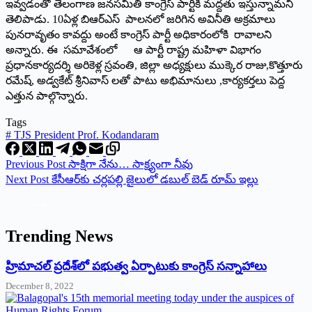
ఇవ్వడంతో తెలంగాణ జనసమితి కాంగ్రెస్‌ ‌పార్టీకి మద్దతు ఇస్తున్నామని
తెలిపాడు. 10ఏళ్ల బిఆర్‌ఎస్‌ ‌పాలనలో జరిగిన అవినీతి అక్రమాలు
పునరావృతం కావద్దు అంటే కాంగ్రెస్‌ ‌పార్టీ అధికారంలోకి రావాలని
అన్నారు. ఈ సమావేశంలో ఆ పార్టీ రాష్ట్ర మహిళా విభాగం
ప్రధానకార్యదర్శి అరికెళ్ల స్రవంతి, జిల్లా అధ్యక్షులు ముక్కెర రాజు,కొత్తూరు
రమేష్‌, అడ్వకేట్‌ ‌శ్రీనివాస్‌ ‌లతో పాటు అభిమానులు ,కార్యకర్తలు పెద్ద
ఎత్తున పాల్గొన్నారు.
Tags
#
TJS President Prof. Kodandaram
Previous
Post
సాక్షిగా నేను… సాక్ష్యంగా నీవు
Next
Post
కేసీఆర్‌కు చర్లపల్లి జైలులో డబుల్‌ ‌బెడ్‌ ‌రూమ్‌ ఇల్లు
Trending News
‌హ్రిమాచల్‌ ‌ప్రదేశ్‌లో పభుత్వ ఏర్పాటుకు కాంగ్రెస్‌ ‌సన్నాహాలు
December 8, 2022