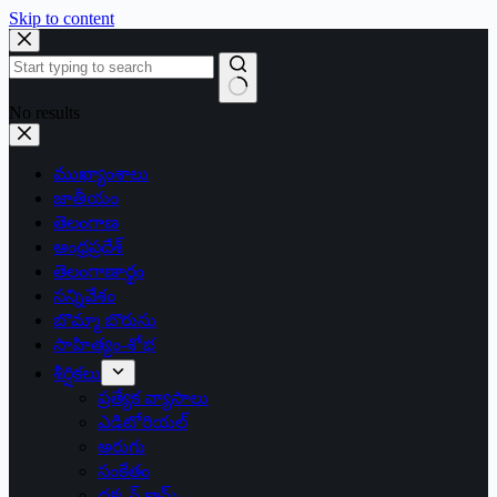
Skip to content
No results
ముఖ్యాంశాలు
జాతీయం
తెలంగాణ
ఆంధ్రప్రదేశ్
తెలంగాణార్థం
సన్నివేశం
బొమ్మా బొరుసు
సాహిత్యం-శోభ
శీర్షికలు
ప్రత్యేక వ్యాసాలు
ఎడిటోరియల్
అరుగు
సంకేతం
దక్కన్.కామ్