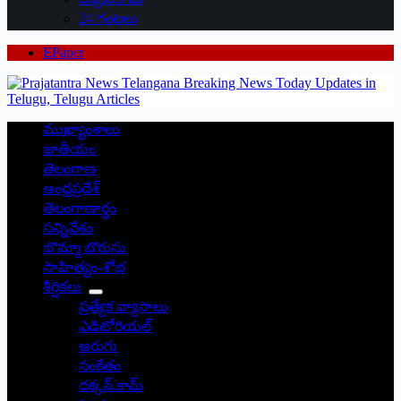
24 గంటలు
EPaper
ముఖ్యాంశాలు
జాతీయం
తెలంగాణ
ఆంధ్రప్రదేశ్
తెలంగాణార్థం
సన్నివేశం
బొమ్మా బొరుసు
సాహిత్యం-శోభ
శీర్షికలు
ప్రత్యేక వ్యాసాలు
ఎడిటోరియల్
అరుగు
సంకేతం
దక్కన్.కామ్