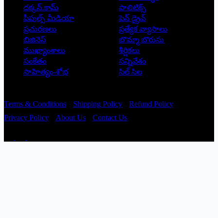
దక్కన్.కామ్
పాలిటిక్స్
పీపుల్స్ ‌మీడియా
పెన్ డ్రైవ్
ప్రచురణలు
ప్రత్యేక వ్యాసాలు
బిజినెస్
బొమ్మా బొరుసు
ముఖ్యాంశాలు
శీర్షికలు
సంకేతం
సన్నివేశం
సాహిత్యం-శోభ
సిల్ సిల
Copyright © 2026 - Prajatantra
Terms & Conditions
Shipping Policy
Refund Policy
Privacy Policy
About Us
Contact Us