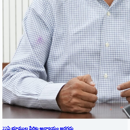
22ఏ భూముల పేరిట అన్యాయం జరగదు