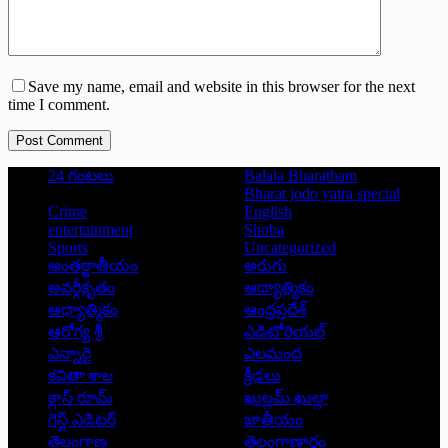
Save my name, email and website in this browser for the next
time I comment.
Post Comment
24 గంటలు
Balala Bharatham
Bharat jodo yatra special
Crime
English
entertainment
Shoba
Sports
Uncategorized
అంతర్జాతీయం
అరుగు
అవర్గీకృతం
ఆద్యాత్మికం
ఆధ్యాత్మికం
ఆంధ్రప్రదేశ్
ఆరోగ్య శ్రీ
ఎడిటోరియల్
ఎన్నారై
ఎలమంద
కవితా శాల
క్రీడలు
క్లాస్ రూమ్
ఖుల్లమ్ ఖుల్లా
గెస్ట్ ఎడిటర్
జాతీయం
తెలంగాణ
తెలంగాణార్థం