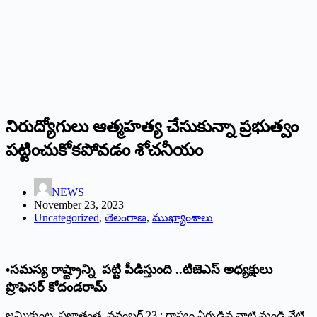
నిరుద్యోగులు ఆత్మహత్య చేసుకున్నా ప్రభుత్వం
పట్టించుకోకపోవడం శోచనీయం
NEWS
November 23, 2023
Uncategorized
,
తెలంగాణ
,
ముఖ్యాంశాలు
•సమస్య రాష్ట్రాన్ని పట్టి పీడిస్తుంది ..టిజెఎస్‌ అధ్యక్షులు
ప్రొఫెసర్‌ ‌కోదండరామ్‌
‌జమ్మికుంట, ప్రజాతంత్ర, నవంబర్‌ 23 : ‌రాష్ట్రం ఏర్పడిన నాటి నుండి నేటి