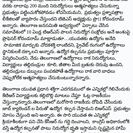
వరకు దాదాపు 200 మంది నిరుద్యోగులు ఆత్మహత్యలు చేసుకున్నా
ప్రభుత్వం పట్టించుకోకపోవడం శోచనీయమని, ప్రభుత్వం ప్రశ్నాపత్రాల
లీకేజిలతో వ్యాపారం చేస్తుందని టిజెఎస్‌ అధ్యక్షుడు ప్రొ।। కోదండరామ్‌
అన్నారు. తెలంగాణ జనసమితి ఆధ్వర్యంలో ఏర్పాటు చేసిన
సమావేశంలో 10 ఏండ్ల టిఆర్‌ఎస్‌ ‌పాలన నిరుద్యోగ సంక్షోభం అనే అంశంపై
ప్రొఫెసర్‌ ‌కోదండరామ్‌ ‌మాట్లాడుతూ…యువతకు ఉద్యోగం అనేది
సామాజిక మార్పుకు చోదకశక్తి లాంటిదని, ప్రైవేట్‌ ‌రంగంలో ఉద్యోగాలు
స్థానికులకే దక్కాలని అన్నారు. ఉద్యోగ కల్పనను ప్రభుత్వం పూర్తిగా
విస్మరించిందని, నేడు తెలంగాణలో ఉద్యోగాలు రాక నిరుద్యోగులు,
విద్యార్థులు తల్లిదండ్రుల కూలి, జీతాల మీద బ్రతుకు దెరువు ఉందని,
తల్లిదండ్రులు డబ్బులు పంపకపోతే ఉద్యోగాలు రాక వారి బాధలు
చెప్పుకోలేక ఆత్మహత్యలు చేసుకుంటున్నారన్నారు.
తెలంగాణ యువత ప్రధాన శక్తిగా ఎదగడములో ఈ ఎన్నికల్లో గెలిచేందుకు
కేటిఆర్‌ ‌విద్యార్థులకు కల్లిబొల్లి మాటలు చేప్తూ ఓట్ల రాజకీయం
చేస్తున్నారన్నారు.తెలంగాణలో మరోసారి రాజకీయ దోపిడి చేసేందుకు
జాబ్‌ ‌క్యాలెండర్‌ ‌ల పేరుతో ఉద్యోగ కల్పన చేస్తామని బిఆర్‌ఎస్‌ ‌ప్రభుత్వం
మోసం చేస్తుంది అని అన్నారు. ఈ సారి యువత ఈ ఎన్నికల్లో
క్రియాశీలకంగా పని చేసి కేసీఆర్‌ ‌ను గద్దె దించాలని, కాంగ్రెస్‌ అధికారంలోకి
వస్తే ఉద్యోగ కల్పనతో పాటు నిరుద్యోగ భృతి ఇస్తామని స్పష్టమైన హామీ