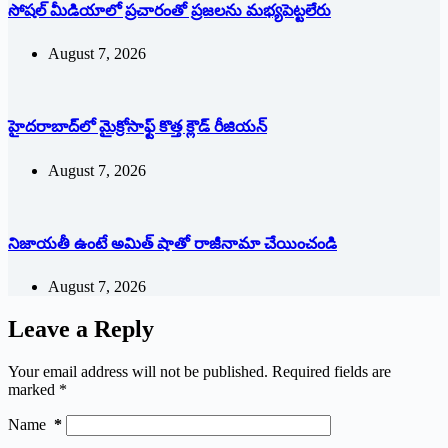
సోషల్‌ ‌మీడియాలో ప్రచారంతో ప్రజలను మభ్యపెట్టలేరు
August 7, 2026
హైదరాబాద్‌లో మైక్రోసాఫ్ట్ ‌కొత్త క్లౌడ్‌ ‌రీజియన్‌
August 7, 2026
నిజాయతీ ఉంటే అమిత్‌ ‌షాతో రాజీనామా చేయించండి
August 7, 2026
Leave a Reply
Your email address will not be published.
Required fields are
marked
*
Name
*