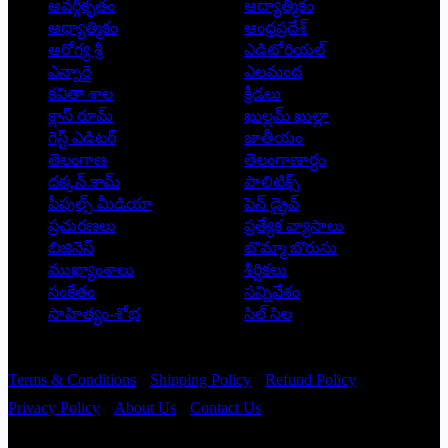
అవర్గీకృతం
ఆద్యాత్మికం
ఆధ్యాత్మికం
ఆంధ్రప్రదేశ్
ఆరోగ్య శ్రీ
ఎడిటోరియల్
ఎన్నారై
ఎలమంద
కవితా శాల
క్రీడలు
క్లాస్ రూమ్
ఖుల్లమ్ ఖుల్లా
గెస్ట్ ఎడిటర్
జాతీయం
తెలంగాణ
తెలంగాణార్థం
దక్కన్.కామ్
పాలిటిక్స్
పీపుల్స్ ‌మీడియా
పెన్ డ్రైవ్
ప్రచురణలు
ప్రత్యేక వ్యాసాలు
బిజినెస్
బొమ్మా బొరుసు
ముఖ్యాంశాలు
శీర్షికలు
సంకేతం
సన్నివేశం
సాహిత్యం-శోభ
సిల్ సిల
Copyright © 2026 - Prajatantra
Terms & Conditions
Shipping Policy
Refund Policy
Privacy Policy
About Us
Contact Us