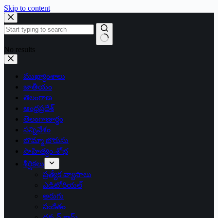
Skip to content
No results
ముఖ్యాంశాలు
జాతీయం
తెలంగాణ
ఆంధ్రప్రదేశ్
తెలంగాణార్థం
సన్నివేశం
బొమ్మా బొరుసు
సాహిత్యం-శోభ
శీర్షికలు
ప్రత్యేక వ్యాసాలు
ఎడిటోరియల్
అరుగు
సంకేతం
దక్కన్.కామ్