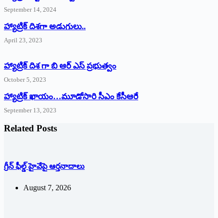
September 14, 2024
‌హ్యాట్రిక్‌ ‌దిశగా అడుగులు..
April 23, 2023
హ్యాట్రిక్ దిశ గా బి ఆర్ ఎస్ ప్రభుత్వం
October 5, 2023
హ్యాట్రిక్‌ ‌ఖాయం…మూడోసారి సీఎం కేసీఆరే
September 13, 2023
Related Posts
గ్రీన్ ఫీల్డ్ హైవేపై ఆర్తనాదాలు
August 7, 2026