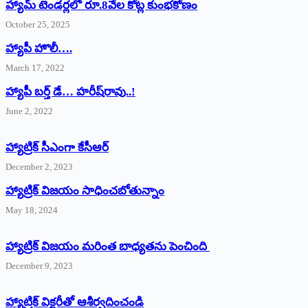
హ్యామ్‌ ‌టెండర్లలో రూ.8వేల కోట్ల కుంభకోణం
October 25, 2025
హ్యాపీ హొలీ….
March 17, 2022
హ్యాపీ బర్త్ ‌డే… హరీష్‌రావు..!
June 2, 2022
హ్యాట్రిక్‌ ‌సీఎంగా కేసీఆర్‌
December 2, 2023
హ్యాట్రిక్‌ విజయం సాధించబోతున్నాం
May 18, 2024
హ్యాట్రిక్ విజయం మరింత బాధ్యతను పెంచింది
December 9, 2023
హ్యాట్రిక్‌ ‌విక్టరీతో ఆశీర్వదించండి