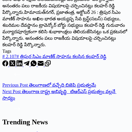
అనంతరం పలు రాజకీయ విషయాలపై చర్చించినట్లు కలహర్ రెడ్డి
పేర్కొన్నారు.హిమాయత్‌నగర్‌, ప్రజాతంత్ర, అక్టోబర్ 26 : త్రిపుర సిఎం
మాణిక్ సాహను అఖిల భారత అయ్యప్ప సేవ ట్రస్ట్(సబస్) సభ్యులు,
శబరిమల దేవస్థానం ట్రావెన్కోర్ బోర్డు సభ్యులు కలహర్ రెడ్డి గురువారం
మర్యాదపూర్వకంగా కలిసి శుభాకాంక్షలు తెలియజేసినట్లు ఒక ప్రకటనలో
పేర్కొన్నారు. అనంతరం పలు రాజకీయ విషయాలపై చర్చించినట్లు
కలహర్ రెడ్డి పేర్కొన్నారు.
Tags
#
2.107
#
త్రిపుర సిఎం మాణిక్ సాహను కలసిన కలహర్ రెడ్డి
Previous
Post
తెలంగాణలో వచ్చేది బిజెపి ప్రభుత్వమే
Next
Post
తెలంగాణ రాష్ట్ర అభివృద్ధి టిఆర్ఎస్ ప్రభుత్వం వల్లనే
సాధ్యం
Trending News