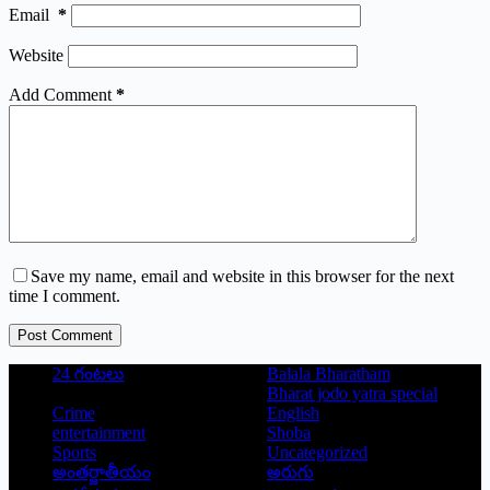
Email
*
Website
Add Comment
*
Save my name, email and website in this browser for the next
time I comment.
Post Comment
24 గంటలు
Balala Bharatham
Bharat jodo yatra special
Crime
English
entertainment
Shoba
Sports
Uncategorized
అంతర్జాతీయం
అరుగు