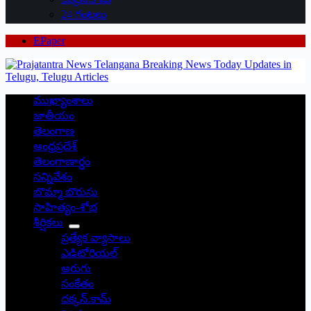
24 గంటలు
EPaper
ముఖ్యాంశాలు
జాతీయం
తెలంగాణ
ఆంధ్రప్రదేశ్
తెలంగాణార్థం
సన్నివేశం
బొమ్మా బొరుసు
సాహిత్యం-శోభ
శీర్షికలు
ప్రత్యేక వ్యాసాలు
ఎడిటోరియల్
అరుగు
సంకేతం
దక్కన్.కామ్