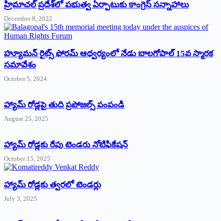
‌హ్రిమాచల్‌ ‌ప్రదేశ్‌లో పభుత్వ ఏర్పాటుకు కాంగ్రెస్‌ ‌సన్నాహాలు
December 8, 2022
హ్యూమన్‌ రైట్స్‌ ఫోరమ్‌ ఆధ్వర్యంలో నేడు బాలగోపాల్‌ 15వ స్మారక
సమావేశం
October 5, 2024
హ్యామ్‌ రోడ్లపై తుది ప్రపోజల్స్‌ పంపండి
August 25, 2025
హ్యామ్‌ రోడ్లకు రేపు టెండరు నోటిఫికేషన్‌
October 15, 2025
హ్యామ్‌ రోడ్లకు త్వరలో టెండర్లు
July 3, 2025