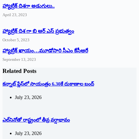
‌హ్యాట్రిక్‌ ‌దిశగా అడుగులు..
April 23, 2023
హ్యాట్రిక్ దిశ గా బి ఆర్ ఎస్ ప్రభుత్వం
October 5, 2023
హ్యాట్రిక్‌ ‌ఖాయం…మూడోసారి సీఎం కేసీఆరే
September 13, 2023
Related Posts
క‌న్నాట్ ప్లేస్‌లో సాయంత్రం 6.30కే దుకాణాల బంద్‌
July 23, 2026
ఎల్‌నినోతో రాష్ట్రంలో తీవ్ర వర్షాభావం
July 23, 2026