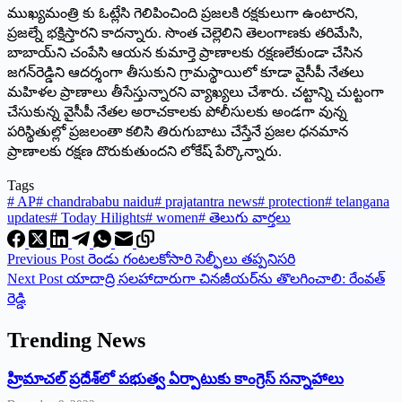
ముఖ్యమంత్రి కు ఓట్లేసి గెలిపించింది ప్రజలకి రక్షకులుగా ఉంటారని,
ప్రజల్నే భక్షిస్తారని కాదన్నారు. సొంత చెల్లెలిని తెలంగాణకు తరిమేసి,
బాబాయ్‌ని చంపేసి ఆయన కుమార్తె ప్రాణాలకు రక్షణలేకుండా చేసిన
జగన్‌రెడ్డిని ఆదర్శంగా తీసుకుని గ్రామస్థాయిలో కూడా వైసీపీ నేతలు
మహిళల ప్రాణాలు తీసేస్తున్నారని వ్యాఖ్యలు చేశారు. చట్టాన్ని చుట్టంగా
చేసుకున్న వైసీపీ నేతల అరాచకాలకు పోలీసులకు అండగా వున్న
పరిస్థితుల్లో ప్రజలంతా కలిసి తిరుగుబాటు చేస్తేనే ప్రజల ధనమాన
ప్రాణాలకు రక్షణ దొరుకుతుందని లోకేష్‌ ‌పేర్కొన్నారు.
Tags
#
AP
#
chandrababu naidu
#
prajatantra news
#
protection
#
telangana
updates
#
Today Hilights
#
women
#
తెలుగు వార్తలు
Previous
Post
రెండు గంటలకోసారి సెల్ఫీలు తప్పనిసరి
Next
Post
యాదాద్రి సలహాదారుగా చినజీయర్‌ను తొలగించాలి: రేంవత్‌
‌రెడ్డి
Trending News
‌హ్రిమాచల్‌ ‌ప్రదేశ్‌లో పభుత్వ ఏర్పాటుకు కాంగ్రెస్‌ ‌సన్నాహాలు