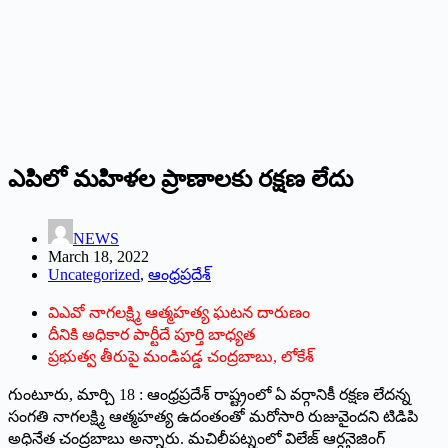
ఎపిలో మహిళల ప్రాణాలకు రక్షణ లేదు
NEWS
March 18, 2022
Uncategorized
,
ఆంధ్రప్రదేశ్
విఎవో నాగలక్ష్మి ఆత్మహత్య ఘటన దారుణం
దీనికి అధికార పార్టీదే పూర్తి బాధ్యత
ప్రభుత్వ తీరుపై మండిపడ్డ చంద్రబాబు, లోకేశ్‌
‌గుంటూరు, మార్చి 18 : ఆంధ్రప్రదేశ్‌ ‌రాష్ట్రంలో ఏ వర్గానికీ రక్షణ లేదన్న
సంగతి నాగలక్ష్మి ఆత్మహత్య ఉదంతంతో మరోసారి రుజువైందని టిడిపి
అధినేత చంద్రబాబు అన్నారు. మచిలీపట్నంలో విలేజ్‌ ఆర్గనైజింగ్‌