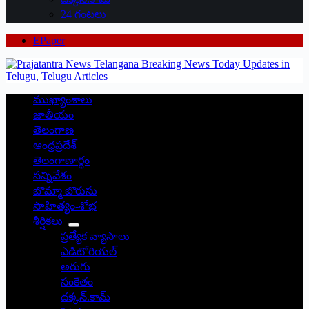
24 గంటలు
EPaper
ముఖ్యాంశాలు
జాతీయం
తెలంగాణ
ఆంధ్రప్రదేశ్
తెలంగాణార్థం
సన్నివేశం
బొమ్మా బొరుసు
సాహిత్యం-శోభ
శీర్షికలు
ప్రత్యేక వ్యాసాలు
ఎడిటోరియల్
అరుగు
సంకేతం
దక్కన్.కామ్