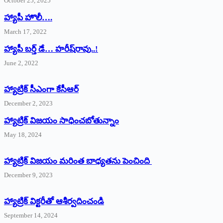
October 25, 2025
హ్యాపీ హొలీ….
March 17, 2022
హ్యాపీ బర్త్ ‌డే… హరీష్‌రావు..!
June 2, 2022
హ్యాట్రిక్‌ ‌సీఎంగా కేసీఆర్‌
December 2, 2023
హ్యాట్రిక్‌ విజయం సాధించబోతున్నాం
May 18, 2024
హ్యాట్రిక్ విజయం మరింత బాధ్యతను పెంచింది
December 9, 2023
హ్యాట్రిక్‌ ‌విక్టరీతో ఆశీర్వదించండి
September 14, 2024