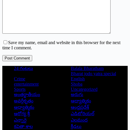
Save my name, email and website in this browser for the next
time I comment.
Post Comment
24 గంటలు
Balala Bharatham
Bharat jodo yatra special
Crime
English
entertainment
Shoba
Sports
Uncategorized
అంతర్జాతీయం
అరుగు
అవర్గీకృతం
ఆద్యాత్మికం
ఆధ్యాత్మికం
ఆంధ్రప్రదేశ్
ఆరోగ్య శ్రీ
ఎడిటోరియల్
ఎన్నారై
ఎలమంద
కవితా శాల
క్రీడలు