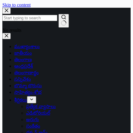
Skip to content
No results
ముఖ్యాంశాలు
జాతీయం
తెలంగాణ
ఆంధ్రప్రదేశ్
తెలంగాణార్థం
సన్నివేశం
బొమ్మా బొరుసు
సాహిత్యం-శోభ
శీర్షికలు
ప్రత్యేక వ్యాసాలు
ఎడిటోరియల్
అరుగు
సంకేతం
దక్కన్.కామ్