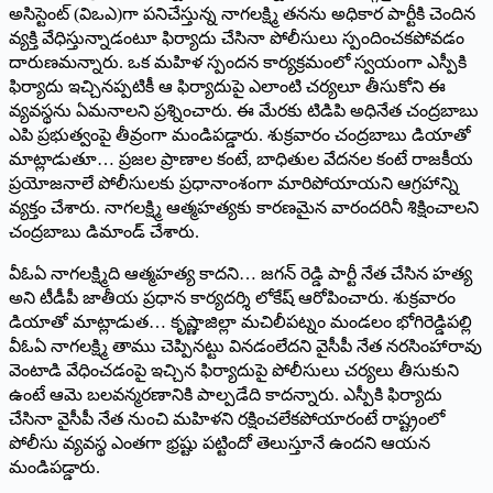
అసిస్టెంట్‌ (‌విఒఎ)గా పనిచేస్తున్న నాగలక్ష్మి తనను అధికార పార్టీకి చెందిన
వ్యక్తి వేధిస్తున్నాడంటూ ఫిర్యాదు చేసినా పోలీసులు స్పందించకపోవడం
దారుణమన్నారు. ఒక మహిళ స్పందన కార్యక్రమంలో స్వయంగా ఎస్పీకి
ఫిర్యాదు ఇచ్చినప్పటికీ ఆ ఫిర్యాదుపై ఎలాంటి చర్యలూ తీసుకోని ఈ
వ్యవస్థను ఏమనాలని ప్రశ్నించారు. ఈ మేరకు టిడిపి అధినేత చంద్రబాబు
ఎపి ప్రభుత్వంపై తీవ్రంగా మండిపడ్డారు. శుక్రవారం చంద్రబాబు డియాతో
మాట్లాడుతూ… ప్రజల ప్రాణాల కంటే, బాధితుల వేదనల కంటే రాజకీయ
ప్రయోజనాలే పోలీసులకు ప్రధానాంశంగా మారిపోయాయని ఆగ్రహాన్ని
వ్యక్తం చేశారు. నాగలక్ష్మి ఆత్మహత్యకు కారణమైన వారందరినీ శిక్షించాలని
చంద్రబాబు డిమాండ్‌ ‌చేశారు.
వీఓఏ నాగలక్ష్మిది ఆత్మహత్య కాదని… జగన్‌ ‌రెడ్డి పార్టీ నేత చేసిన హత్య
అని టీడీపీ జాతీయ ప్రధాన కార్యదర్శి లోకేష్‌ ఆరోపించారు. శుక్రవారం
డియాతో మాట్లాడుత… కృష్ణాజిల్లా మచిలీపట్నం మండలం భోగిరెడ్డిపల్లి
వీఓఏ నాగలక్ష్మి తాము చెప్పినట్టు వినడంలేదని వైసీపీ నేత నరసింహారావు
వెంటాడి వేధించడంపై ఇచ్చిన ఫిర్యాదుపై పోలీసులు చర్యలు తీసుకుని
ఉంటే ఆమె బలవన్మరణానికి పాల్పడేది కాదన్నారు. ఎస్పీకి ఫిర్యాదు
చేసినా వైసీపీ నేత నుంచి మహిళని రక్షించలేకపోయారంటే రాష్ట్రంలో
పోలీసు వ్యవస్థ ఎంతగా భ్రష్టు పట్టిందో తెలుస్తూనే ఉందని ఆయన
మండిపడ్డారు.