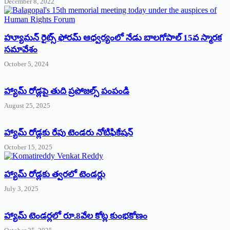
December 8, 2022
హ్యూమన్‌ రైట్స్‌ ఫోరమ్‌ ఆధ్వర్యంలో నేడు బాలగోపాల్‌ 15వ స్మారక
సమావేశం
October 5, 2024
హ్యామ్‌ రోడ్లపై తుది ప్రపోజల్స్‌ పంపండి
August 25, 2025
హ్యామ్‌ రోడ్లకు రేపు టెండరు నోటిఫికేషన్‌
October 15, 2025
హ్యామ్‌ రోడ్లకు త్వరలో టెండర్లు
July 3, 2025
హ్యామ్‌ ‌టెండర్లలో రూ.8వేల కోట్ల కుంభకోణం