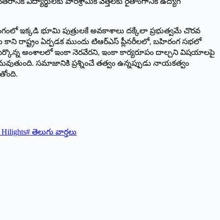
విద్యార్థులకు పారిశ్రామిక వేత్తలకు రైతాంగానికి ఉద్యోగ
తి రంగంలో ఇక్కడి భూమి పుత్రులకే అవకాశాలు దక్కేలా ప్రభుత్వమే చొరవ
కాని రాష్ట్రం ఏర్పడక ముందు టిఆర్‌ఎస్‌ ‌ప్లీనరీలలో, బహిరంగ సభలో
పేర్కొన్న అంశాలలో ఇంకా నెరవేరని, ఇంకా కార్యరూపం దాల్చని విషయాలపై
మవుతుంది. సమాజానికి ప్రశ్నించే తత్వం ఉన్నప్పుడు నాయకత్వం
ోంది.
Hilights
#
తెలుగు వార్తలు