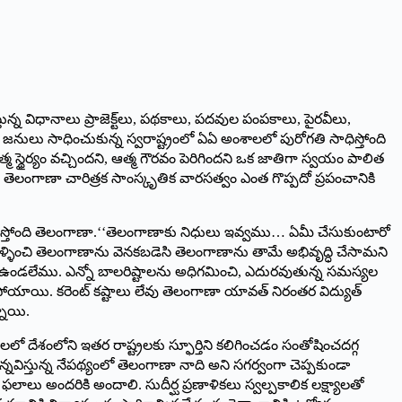
స్తున్న విధానాలు ప్రాజెక్ట్‌లు, పథకాలు, పదవుల పంపకాలు, పైరవీలు,
ల జనులు సాధించుకున్న స్వరాష్ట్రంలో ఏఏ అంశాలలో పురోగతి సాధిస్తోంది
మ స్థైర్యం వచ్చిందని, ఆత్మ గౌరవం పెరిగిందని ఒక జాతిగా స్వయం పాలిత
ుగా తెలంగాణా చారిత్రక సాంస్కృతిక వారసత్వం ఎంత గొప్పదో ప్రపంచానికి
స్తోంది తెలంగాణా.‘‘తెలంగాణాకు నిధులు ఇవ్వము… ఏమీ చేసుకుంటారో
 మళ్ళించి తెలంగాణాను వెనకబడెసి తెలంగాణాను తామే అభివృద్ధి చేసామని
ుండా ఉండలేము. ఎన్నో బాలరిష్టాలను అధిగమించి, ఎదురవుతున్న సమస్యల
ోయాయి. కరెంట్‌ ‌కష్టాలు లేవు తెలంగాణా యావత్‌ ‌నిరంతర విద్యుత్‌
్నాయి.
లో దేశంలోని ఇతర రాష్ట్రలకు స్ఫూర్తిని కలిగించడం సంతోషించదగ్గ
నవిస్తున్న నేపథ్యంలో తెలంగాణా నాది అని సగర్వంగా చెప్పకుండా
ఫలాలు అందరికి అందాలి. సుదీర్ఘ ప్రణాళికలు స్వల్పకాలిక లక్ష్యాలతో