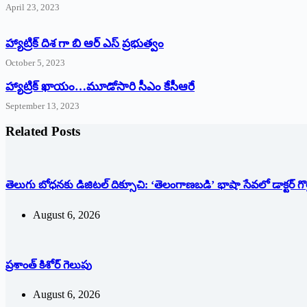
April 23, 2023
హ్యాట్రిక్ దిశ గా బి ఆర్ ఎస్ ప్రభుత్వం
October 5, 2023
హ్యాట్రిక్‌ ‌ఖాయం…మూడోసారి సీఎం కేసీఆరే
September 13, 2023
Related Posts
తెలుగు బోధనకు డిజిటల్ దిక్సూచి: ‘తెలంగాణబడి’ భాషా సేవలో డాక్టర్ గొ
August 6, 2026
ప్రశాంత్‌ ‌కిశోర్‌ ‌గెలుపు
August 6, 2026