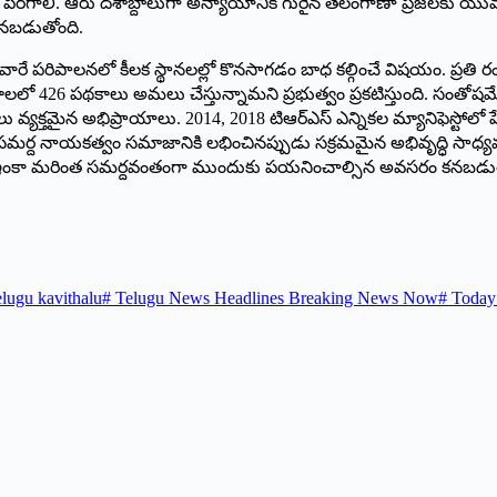
. ఆరు దశాబ్దాలుగా అన్యాయానికి గురైన తెలంగాణా ప్రజలకు యువతరానికి 
నబడుతోంది.
ించిన వారే పరిపాలనలో కీలక స్థానలల్లో కొనసాగడం బాధ కల్గించే విషయం. ప్ర
లలో 426 పథకాలు అమలు చేస్తున్నామని ప్రభుత్వం ప్రకటిస్తుంది. సంతోషమే 
క్తమైన అభిప్రాయాలు. 2014, 2018 టిఆర్‌ఎస్‌ ఎన్నికల మ్యానిఫెస్టోలో 
ి. సమర్ద నాయకత్వం సమాజానికి లభించినప్పుడు సక్రమమైన అభివృద్ధి సాధ్య
పు ఇంకా మరింత సమర్దవంతంగా ముందుకు పయనించాల్సిన అవసరం కనబడుత
elugu kavithalu
#
Telugu News Headlines Breaking News Now
#
Today 