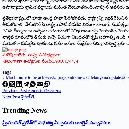
బహుముఖంగా సాగుతున్న పరిపాలనలో సకలజనుల భాగస్వామ్యం ఇంకా పెరగాలి
ఉపాధ్యాయ శ్రామిక వర్గాలకు మరింత చేయూతనందించాల్సిన అవసరం క
ప్రత్యేక రాష్ట్రంలో కూడా ఆంధ్ర హవా పెరిగిపోవడం రాష్ట్రాన్ని వ్యతిరేక
తీసుకోవాలి. దేశంలోనే ఏ రాష్ట్రం పోటీ పడలేని విధంగా నాలుగు సంవత్సరా
చేసిన తీర్మానాలు ఉద్యమ సమయంలో వివిధ అంశాలపై మాట్లాడిన మాటలు వ్య
వాస్తవ రూపంలోకి తీసుకు వచ్చే విధంగా నిబద్దతతో కృషి జరగాల్సి ఉంద
మరింతగా సమర్దమవుతుంది. సకల జనుల సంక్షేమం సమగ్రాభివృద్ధి వై
సురేష్‌ ‌కాలేరు,
రాష్ట్ర సహాధ్యక్షులు
తెలంగాణా ఉద్యోగుల సంఘం,9866174474
Tags
#
Much more to be achieved
#
prajatantra news
#
telangana updates
#
t
Previous
Post
బంగారు తెలంగాణ
Next
Post
సైకిల్‌ ‌డే
Trending News
‌హ్రిమాచల్‌ ‌ప్రదేశ్‌లో పభుత్వ ఏర్పాటుకు కాంగ్రెస్‌ ‌సన్నాహాలు