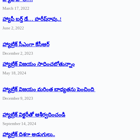
March 17, 2022
హ్యాపీ బర్త్ ‌డే… హరీష్‌రావు..!
June 2, 2022
హ్యాట్రిక్‌ ‌సీఎంగా కేసీఆర్‌
December 2, 2023
హ్యాట్రిక్‌ విజయం సాధించబోతున్నాం
May 18, 2024
హ్యాట్రిక్ విజయం మరింత బాధ్యతను పెంచింది
December 9, 2023
హ్యాట్రిక్‌ ‌విక్టరీతో ఆశీర్వదించండి
September 14, 2024
‌హ్యాట్రిక్‌ ‌దిశగా అడుగులు..