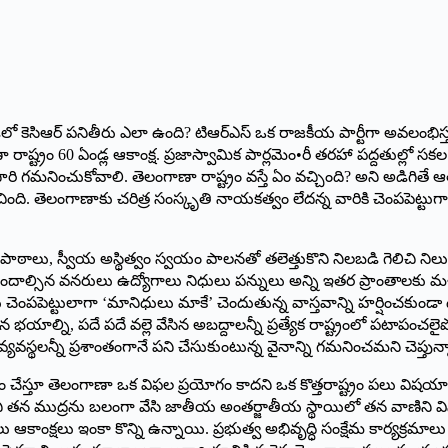
ండ్లలో కెసిఆర్‌ ‌పనితీరు ఎలా ఉంది? టిఆర్‌ఎస్‌ ఒక రాజకీయ పార్టీగా అవలంభి
ష్ట్రం 60 ఏండ్ల ఆకాంక్ష. ప్రజాస్వామిక పార్లమెం•రీ తరహా పద్దతుల్లో సక
గమనించుకోవాలి. తెలంగాణా రాష్ట్రం వస్తే ఏం వచ్చింది? అని అడిగితే ఆత్
ించింది. తెలంగాణాకు చరిత్ర సంస్కృతి నాయకత్వం లేదన్న వారికి చెంపపెట్ట
, స్వీయ అస్థిత్వం స్వయం పాలనతో తలెత్తుకొని నిలబడి గెలిచి నిలు
కు చెందాల్సిన వనరులు ఉద్యోగాలు నిధులు పన్నులు అన్ని ఇతర ప్రాంతాలకు
లకు చెంపపెట్టులాగా ‘మానిధులు మాకే’ చెందుతున్న వాస్తవాన్ని హర్షించక
యాల్ని, పదే పదే వల్లె వేసిన అబద్దాలన్నీ ప్రత్యేక రాష్ట్రంలో పటాపంచలైప
్యవస్థలన్నీ ప్రశాంతంగానే పని చేసుకుంటున్న వైనాన్ని గమనించమని చెప్తున
జం చేస్తూ తెలంగాణా ఒక విఫల ప్రయోగం కాదని ఒక కొత్తరాష్ట్రం పలు విషయాల
ని తన ముద్రను బలంగా వేసి జాతీయ అంతర్జాతీయ స్థాయిలో తన వాణిని విన్
ాంక్షలు ఇంకా కొన్ని ఉన్నాయి. ప్రభుత్వ అభివృద్ధి సంక్షేమ కార్యక్రమాలు 