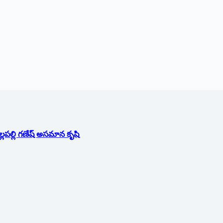
ల్లపల్లి గణేష్ అసమాన కృషి