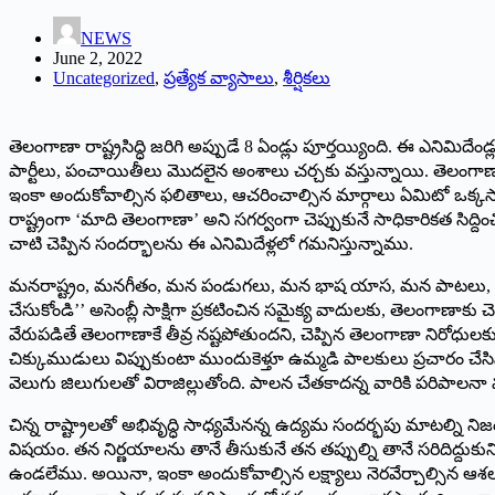
NEWS
June 2, 2022
Uncategorized
,
ప్రత్యేక వ్యాసాలు
,
శీర్షికలు
తెలంగాణా రాష్ట్రసిద్ధి జరిగి అప్పుడే 8 ఏండ్లు పూర్తయ్యింది. ఈ ఎనిమిదే
పార్టీలు, పంచాయితీలు మొదలైన అంశాలు చర్చకు వస్తున్నాయి. తెలంగాణా రా
ఇంకా అందుకోవాల్సిన ఫలితాలు, ఆచరించాల్సిన మార్గాలు ఏమిటో ఒక్కసారి 
రాష్ట్రంగా ‘మాది తెలంగాణా’ అని సగర్వంగా చెప్పుకునే సాధికారికత సిద్ద
చాటి చెప్పిన సందర్భాలను ఈ ఎనిమిదేళ్లలో గమనిస్తున్నాము.
మనరాష్ట్రం, మనగీతం, మన పండుగలు, మన భాష యాస, మన పాటలు, పాఠాలు
చేసుకోండి’’ అసెంబ్లీ సాక్షిగా ప్రకటించిన సమైక్య వాదులకు, తెలంగాణా
వేరుపడితే తెలంగాణాకే తీవ్ర నష్టపోతుందని, చెప్పిన తెలంగాణా నిరోధు
చిక్కుముడులు విప్పుకుంటా ముందుకెళ్తూ ఉమ్మడి పాలకులు ప్రచారం చేసిన భ
‌వెలుగు జిలుగులతో విరాజిల్లుతోంది. పాలన చేతకాదన్న వారికి పరిపాలనా వ
చిన్న రాష్ట్రాలతో అభివృద్ధి సాధ్యమేనన్న ఉద్యమ సందర్భపు మాటల్ని ని
విషయం. తన నిర్ణయాలను తానే తీసుకునే తన తప్పుల్ని తానే సరిదిద్దుకు
ఉండలేము. అయినా, ఇంకా అందుకోవాల్సిన లక్ష్యాలు నెరవేర్చాల్సిన ఆశలు ఆక