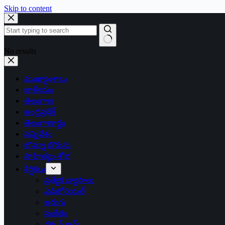
Skip to content
No results
ముఖ్యాంశాలు
జాతీయం
తెలంగాణ
ఆంధ్రప్రదేశ్
తెలంగాణార్థం
సన్నివేశం
బొమ్మా బొరుసు
సాహిత్యం-శోభ
శీర్షికలు
ప్రత్యేక వ్యాసాలు
ఎడిటోరియల్
అరుగు
సంకేతం
దక్కన్.కామ్