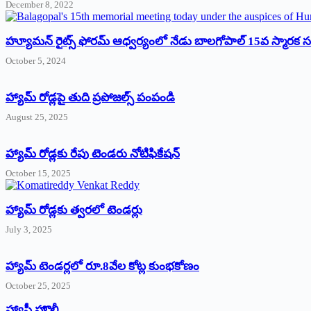
December 8, 2022
హ్యూమన్‌ రైట్స్‌ ఫోరమ్‌ ఆధ్వర్యంలో నేడు బాలగోపాల్‌ 15వ స్మారక
October 5, 2024
హ్యామ్‌ రోడ్లపై తుది ప్రపోజల్స్‌ పంపండి
August 25, 2025
హ్యామ్‌ రోడ్లకు రేపు టెండరు నోటిఫికేషన్‌
October 15, 2025
హ్యామ్‌ రోడ్లకు త్వరలో టెండర్లు
July 3, 2025
హ్యామ్‌ ‌టెండర్లలో రూ.8వేల కోట్ల కుంభకోణం
October 25, 2025
హ్యాపీ హొలీ….