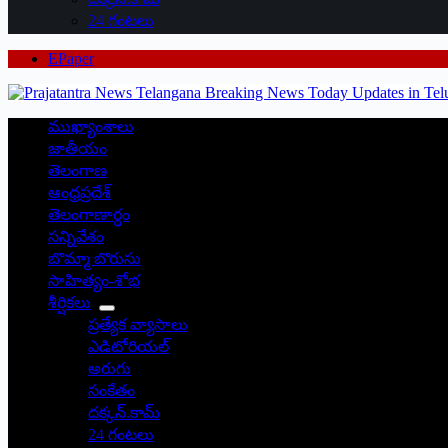
24 గంటలు
EPaper
ముఖ్యాంశాలు
జాతీయం
తెలంగాణ
ఆంధ్రప్రదేశ్
తెలంగాణార్థం
సన్నివేశం
బొమ్మా బొరుసు
సాహిత్యం-శోభ
శీర్షికలు
ప్రత్యేక వ్యాసాలు
ఎడిటోరియల్
అరుగు
సంకేతం
దక్కన్.కామ్
24 గంటలు