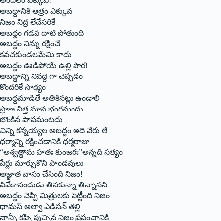
అందలం ఎక్కువ!
అబద్దానికి ఆత్రం ఎక్కువ
నిజం నిద్ర లేచేసరికే
అబద్దం గడప దాటి పోతుంది
అబద్దం నిన్ను రక్షించే
కవచకుండలమేమి కాదు
అబద్దం ఊడిపోయే ఉల్లి పొర!
అబద్ధాన్ని నివద్దె గా చెప్పడం
కొందరికే సాధ్యం
అబద్దమాడితే అతికినట్లు ఉండాలి
ప్రాణ విత్త మాన భంగమందు
బొంకిన పాపమంటదు
చిన్ని కన్నయ్యల అబద్దం అది వేరు లే
ధర్మాన్ని రక్షించడానికి ధర్మరాజు
“అశ్వత్థామ హతః కుంజరః”అన్నది సత్యం
పేర్లు మార్చుకొని పాండవులు
అజ్ఞాత వాసం చేసింది నిజం!
వివేకానందుడు తినకున్నా తిన్నానని
అబద్దం చెప్పి మిత్రులకు పెట్టీంది నిజం
థామస్ అల్వా ఎడిసన్ తల్లి
నాన్సీ కప్పి పుచ్చిన నిజం ప్రపంచానికి