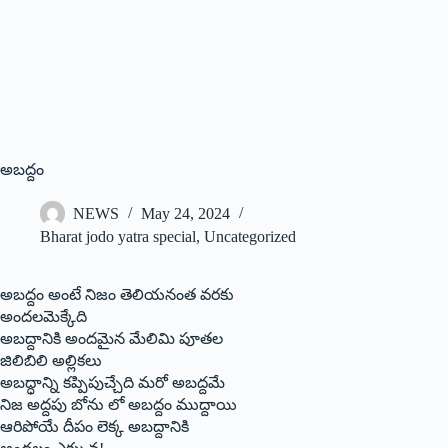
అబద్దం
NEWS
May 24, 2024
Bharat jodo yatra special
,
Uncategorized
అబద్దం అంటే నిజం తెలియనంత వరకు
అందలమెక్కేది
అబద్దానికి అందమైన మేలిమి పూతల
జిలిబిలి అల్లికలు
అబద్ధాన్ని కప్పిపుచ్చేది మరో అబద్దమే
నిజ అద్దపు బోను లో అబద్దం ముద్దాయి
ఆరిపోయే దీపం లెక్క అబద్దానికి