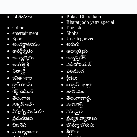
24 గంటలు
Balala Bharatham
Bharat jodo yatra special
Crime
English
entertainment
Shoba
Sports
Uncategorized
అంతర్జాతీయం
అరుగు
అవర్గీకృతం
ఆద్యాత్మికం
ఆధ్యాత్మికం
ఆంధ్రప్రదేశ్
ఆరోగ్య శ్రీ
ఎడిటోరియల్
ఎన్నారై
ఎలమంద
కవితా శాల
క్రీడలు
క్లాస్ రూమ్
ఖుల్లమ్ ఖుల్లా
గెస్ట్ ఎడిటర్
జాతీయం
తెలంగాణ
తెలంగాణార్థం
దక్కన్.కామ్
పాలిటిక్స్
పీపుల్స్ ‌మీడియా
పెన్ డ్రైవ్
ప్రచురణలు
ప్రత్యేక వ్యాసాలు
బిజినెస్
బొమ్మా బొరుసు
ముఖ్యాంశాలు
శీర్షికలు