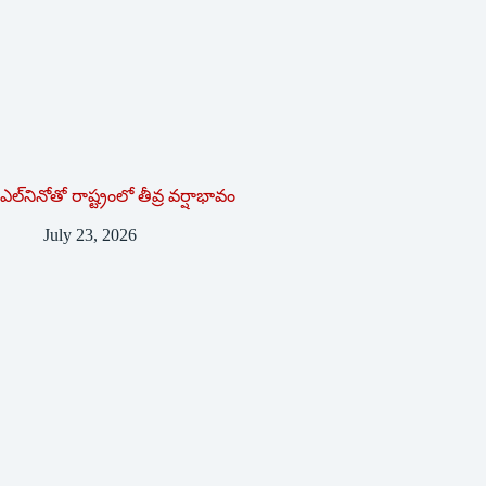
ఎల్‌నినోతో రాష్ట్రంలో తీవ్ర వర్షాభావం
July 23, 2026