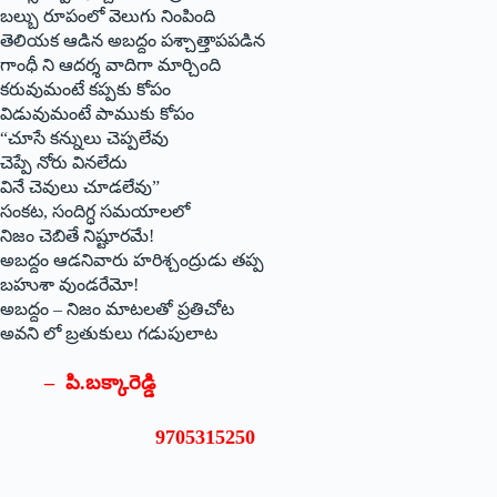
బల్బు రూపంలో వెలుగు నింపింది
తెలియక ఆడిన అబద్దం పశ్చాత్తాపపడిన
గాంధీ ని ఆదర్శ వాదిగా మార్చింది
కరువుమంటే కప్పకు కోపం
విడువుమంటే పాముకు కోపం
“చూసే కన్నులు చెప్పలేవు
చెప్పే నోరు వినలేదు
వినే చెవులు చూడలేవు”
సంకట, సందిగ్ధ సమయాలలో
నిజం చెబితే నిష్టూరమే!
అబద్దం ఆడనివారు హరిశ్చంద్రుడు తప్ప
బహుశా వుండరేమో!
అబద్దం – నిజం మాటలతో ప్రతిచోట
అవని లో బ్రతుకులు గడుపులాట
– పి.బక్కారెడ్డి
9705315250