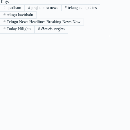
Tags
#
apadham
#
prajatantra news
#
telangana updates
#
telugu kavithalu
#
Telugu News Headlines Breaking News Now
#
Today Hilights
#
తెలుగు వార్తలు