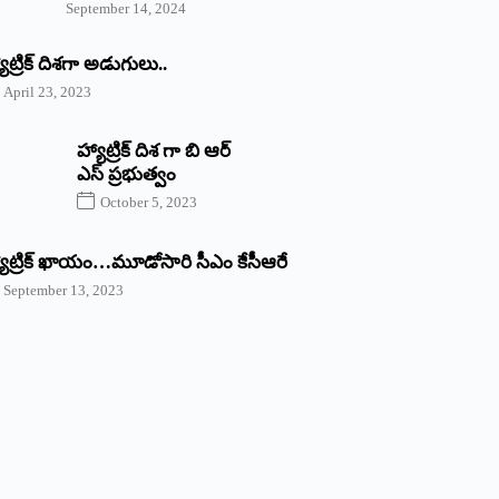
September 14, 2024
యాట్రిక్‌ ‌దిశగా అడుగులు..
April 23, 2023
హ్యాట్రిక్ దిశ గా బి ఆర్
ఎస్ ప్రభుత్వం
October 5, 2023
యాట్రిక్‌ ‌ఖాయం…మూడోసారి సీఎం కేసీఆరే
September 13, 2023