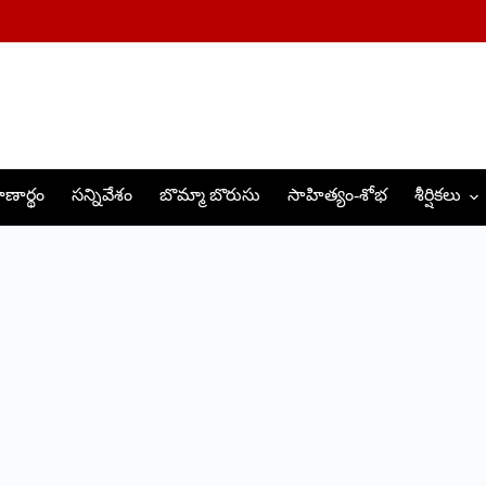
ణార్థం
సన్నివేశం
బొమ్మా బొరుసు
సాహిత్యం-శోభ
శీర్షికలు