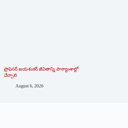
ప్రొఫెసర్ జయశంకర్ జీవితాన్ని పాఠ్యాంశాల్లో
చేర్చాలి
August 6, 2026