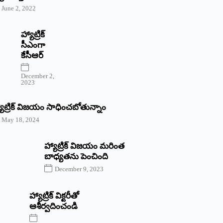
June 2, 2022
హ్యాట్రిక్‌
‌సీఎంగా
కేసీఆర్‌
December 2,
2023
యాట్రిక్‌ విజయం సాధించబోతున్నాం
May 18, 2024
హ్యాట్రిక్ విజయం మరింత
బాధ్యతను పెంచింది
December 9, 2023
హ్యాట్రిక్‌ ‌విక్టరీతో
ఆశీర్వదించండి