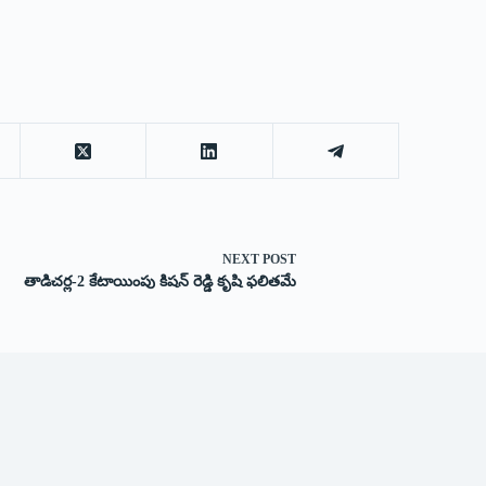
NEXT
POST
తాడిచర్ల-2 కేటాయింపు కిషన్‌ ‌రెడ్డి కృషి ఫలితమే