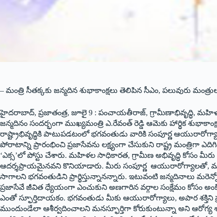
– మంత్రి సీతక్కకు జన్మదిన శుభాకాంక్షలు తెలిపిన సీఎం, పలువురు మంత్రు
హైదరాబాద్, ప్రజాతంత్ర, జూలై 9 : పంచాయతీరాజ్, గ్రామీణాభివృద్ధి, మ
జన్మదినం సందర్భంగా ముఖ్యమంత్రి ఎ.రేవంత్ రెడ్డి ఆమెకు హార్థిక శుభాక
రాష్ట్రాభివృద్ధికి పాటుపడటంలో భగవంతుడు వారికి సంపూర్ణ ఆయురారోగ్యాల
పోరాటాన్ని ప్రారంభించి ప్రజాసేవను లక్ష్యంగా చేసుకుని రాష్ట్ర మంత్రిగా
‘ఎక్స’లో పోస్టు చేశారు. మహిళల సాధికారత, గ్రామీణ అభివృద్ధి కోసం మీ
ఆదర్శప్రాయమైనవని కొనియాడారు. మీరు సంపూర్ణ ఆయురారోగ్యాలతో,
సాగాలని భగవంతుడిని ప్రార్థిస్తున్నానన్నారు. ఇటువంటి జన్మదినాలు మరెన్న
ప్రజాసేవే జీవిత ధ్యేయంగా ఎంచుకుని అణగారిన వర్గాల సంక్షేమం కోసం 
ఎంతో స్ఫూర్తిదాయకం. భగవంతుడు మీకు ఆయురారోగ్యాలు, అపార శక్తిని ప్
ముందుండేలా ఆశీర్వదించాలని మనస్ఫూర్తిగా కోరుకుంటున్నా అని ఆరోగ్య శ