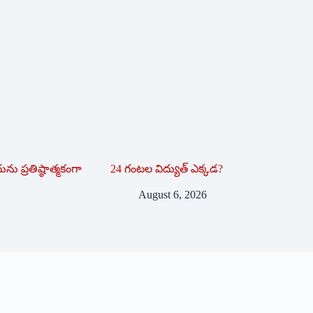
ను ప్రతిష్ఠాత్మకంగా
24 గంటల విద్యుత్ ఎక్కడ?
August 6, 2026