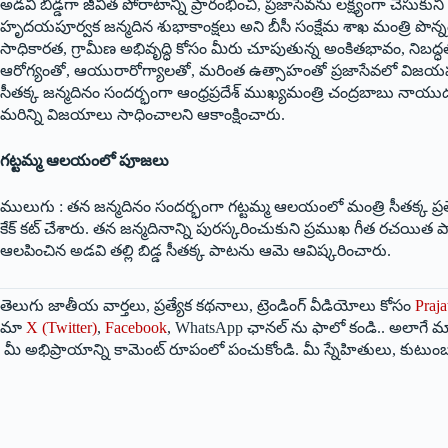
అడవి బిడ్డగా జీవిత పోరాటాన్ని ప్రారంభించి, ప్రజాసేవను లక్ష్యంగా చేసుకున
హృదయపూర్వక జన్మదిన శుభాకాంక్షలు అని బీసీ సంక్షేమ శాఖ మంత్రి పొన్నం
సాధికారత, గ్రామీణ అభివృద్ధి కోసం మీరు చూపుతున్న అంకితభావం, నిబద్
ఆరోగ్యంతో, ఆయురారోగ్యాలతో, మరింత ఉత్సాహంతో ప్రజాసేవలో విజయపథంల
సీతక్క జన్మదినం సందర్భంగా ఆంధ్రప్రదేశ్ ముఖ్యమంత్రి చంద్రబాబు నాయు
మరిన్ని విజయాలు సాధించాలని ఆకాంక్షించారు.
గట్టమ్మ ఆలయంలో పూజలు
ములుగు : తన జన్మదినం సందర్భంగా గట్టమ్మ ఆలయంలో మంత్రి సీతక్క ప్రత
కేక్ కట్ చేశారు. తన జన్మదినాన్ని పురస్కరించుకుని ప్రముఖ గీత రచయిత ప
ఆలపించిన అడవి తల్లి బిడ్డ సీతక్క పాటను ఆమె ఆవిష్కరించారు.
తెలుగు జాతీయ వార్తలు, ప్రత్యేక కథనాలు, ట్రెండింగ్ వీడియోలు కోసం
Praja
మా
X (Twitter)
,
Facebook
, WhatsApp ఛానల్ ను ఫాలో కండి.. అలాగే మా
మీ అభిప్రాయాన్ని కామెంట్ రూపంలో పంచుకోండి. మీ స్నేహితులు, కుటుంబ