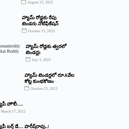
August 25, 2025
హ్యామ్‌ రోడ్లకు రేపు
టెండరు నోటిఫికేషన్‌
October 15, 2025
హ్యామ్‌ రోడ్లకు త్వరలో
టెండర్లు
July 3, 2025
హ్యామ్‌ ‌టెండర్లలో రూ.8వేల
కోట్ల కుంభకోణం
October 25, 2025
యాపీ హొలీ….
March 17, 2022
యాపీ బర్త్ ‌డే… హరీష్‌రావు..!