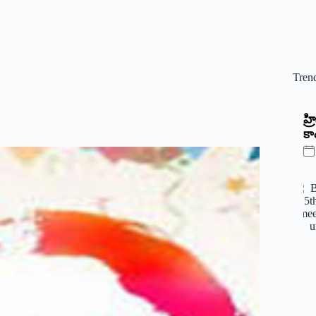
Tren
‌హ
కాం