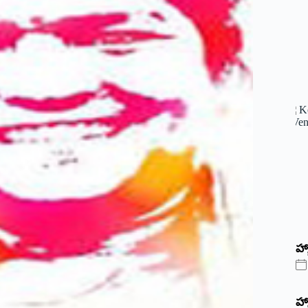
హ్
హ్