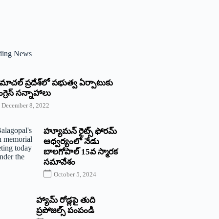
ding News
్రిమాచల్‌ ‌ప్రదేశ్‌లో పభుత్వ ఏర్పాటుకు
గ్రెస్‌ ‌సన్నాహాలు
December 8, 2022
హ్యూమన్‌ రైట్స్‌ ఫోరమ్‌
ఆధ్వర్యంలో నేడు
బాలగోపాల్‌ 15వ స్మారక
సమావేశం
October 5, 2024
హ్యామ్‌ రోడ్లపై తుది
ప్రపోజల్స్‌ పంపండి