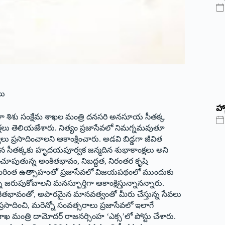
లు
హ్
హిళా శిశు సంక్షేమ శాఖల మంత్రి దనసరి అనసూయ సీతక్క
ాంక్షలు తెలియజేశారు. నిత్యం ప్రజాసేవలో నిమగ్నమవుతూ
ు ప్రసాదించాలని ఆకాంక్షించారు. అడవి బిడ్డగా జీవిత
 ఎదిగిన సీతక్కకు హృదయపూర్వక జన్మదిన శుభాకాంక్షలు అని
రు చూపుతున్న అంకితభావం, నిబద్ధత, నిరంతర కృషి
 మరింత ఉత్సాహంతో ప్రజాసేవలో విజయపథంలో ముందుకు
ో జరుపుకోవాలని మనస్ఫూర్తిగా ఆకాంక్షిస్తున్నానన్నారు.
అంకితభావంతో, అపారమైన మానవత్వంతో మీరు చేస్తున్న సేవలు
రసాదించి, మరెన్నో సంవత్సరాలు ప్రజాసేవలో ఇలాగే
ాఖ మంత్రి దామోదర్ రాజనర్సింహ ‘ఎక్స’లో పోస్టు చేశారు.