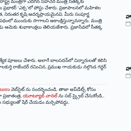
ి రాష్ట్ర మంత్రిగా ఎదిగిన సహచర మంత్రి సీతక్కకు
 ప్రభాకర్ ‘ఎక్స’లో పోస్టు చేశారు. ప్రజాపాలనలో మహిళల
ధత, నిరంతర కృషి ఆదర్శప్రాయమైనవి. మీరు సంపూర్ణ
‌హ్
ో ముందుకు సాగాలని ఆకాంక్షిస్తున్నానన్నారు. మంత్రి
డు ఆమెకు శుభాకాంక్షలు తెలియజేశారు. ప్రజాసేవలో సీతక్క
్యేక పూజలు చేశారు. అలాగే బాలసదన్‌లో చిన్నారులతో కలిసి
ాలకుర్తి రాజేందర్ రచించిన, ప్రముఖ గాయకుడు నల్గొండ గద్దర్
హ్
tantra
వెబ్‌సైట్ ను సందర్శించండి. తాజా అప్‌డేట్స్ కోసం
 ప్రజాతంత్ర,
యూట్యూబ్ చానల్
ను సబ్ స్క్రైబ్ చేసుకోండి..
 సభ్యులతో షేర్ చేయడం మర్చిపోవద్దు.