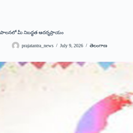
పాలనలో మీ నిబద్ధత ఆదర్శప్రాయం
prajatantra_news
July 9, 2026
తెలంగాణ