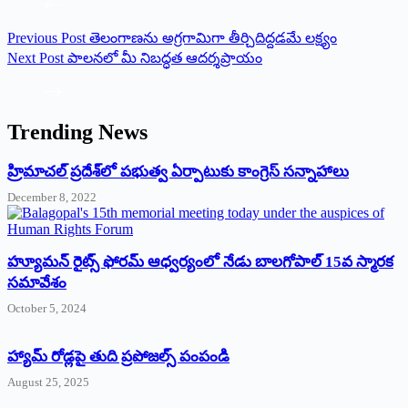
Previous
Post
తెలంగాణను అగ్రగామిగా తీర్చిదిద్దడమే లక్ష్యం
Next
Post
పాలనలో మీ నిబద్ధత ఆదర్శప్రాయం
Trending News
‌హ్రిమాచల్‌ ‌ప్రదేశ్‌లో పభుత్వ ఏర్పాటుకు కాంగ్రెస్‌ ‌సన్నాహాలు
December 8, 2022
హ్యూమన్‌ రైట్స్‌ ఫోరమ్‌ ఆధ్వర్యంలో నేడు బాలగోపాల్‌ 15వ స్మారక
సమావేశం
October 5, 2024
హ్యామ్‌ రోడ్లపై తుది ప్రపోజల్స్‌ పంపండి
August 25, 2025