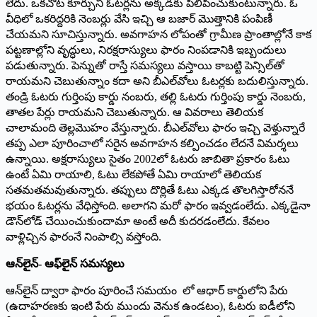
లేదు. ఒకచోట కూర్చుని ఓటర్లను అక్కడకు పిలిపించుకుంటున్నారు. ఓ
వీధిలో ఒకరిద్దరికి నెంబర్లు వేసి ఇచ్చి ఆ బజార్ మొత్తానికి పంపిణీ
చేయమని సూచిస్తున్నారు. అవగాహన లోపంతో గ్రామీణ ప్రాంతాల్లోనే కాక
పట్టణాల్లోని వృద్ధులు, నిరక్షరాస్యులు ఫారం నింపడానికి ఇబ్బందులు
పడుతున్నారు. పెన్నుతో రాస్తే సమస్యలు వస్తాయి కాబట్టి పెన్సిల్‌తో
రాయమని చెబుతున్నాం కదా అని బీఎల్‌వోలు ఓటర్లకు బదులిస్తున్నారు.
తండ్రి ఓటరు గుర్తింపు కార్డు నంబరు, తల్లి ఓటరు గుర్తింపు కార్డు నెంబరు,
తాతల పేర్లు రాయమని చెబుతున్నారు. ఆ వివరాలు తెలియక
చాలామంది తెల్లమొహం వేస్తున్నారు. బీఎల్‌వోలు ఫారం ఇచ్చి వెళ్తున్నారే
తప్ప ఎలా పూరించాలో సరైన అవగాహన కల్పించడం లేదనే విమర్శలు
ఉన్నాయి. అక్షరాస్యులు సైతం 2002లో ఓటరు జాబితా ప్రకారం ఓటు
ఉంటే ఏమి రాయాలి, ఓటు లేకపోతే ఏమి రాయాలో తెలియక
సతమతమవుతున్నారు. తప్పులు దొర్లితే ఓటు ఎక్కడ తొలగిస్తారోననే
భయం ఓటర్లను వేధిస్తోంది. అలాగని మరో ఫారం ఇవ్వడంలేదు. ఎక్కడైనా
డౌన్‌లోడ్ చేయించుకుందామా అంటే అదీ కుదరడంలేదు. కేవలం
వాళ్లిచ్చిన ఫారంనే నింపాల్సి వస్తోంది.
ఆన్‌లైన్- ఆఫ్‌లైన్ సమస్యలు
ఆన్‌లైన్ ద్వారా ఫారం పూరించే సమయం లో ఆధార్ కార్డులోని పేరు
(ఉదాహరణకు ఇంటి పేరు ముందు వెనుక ఉండటం), ఓటరు ఐడీలోని