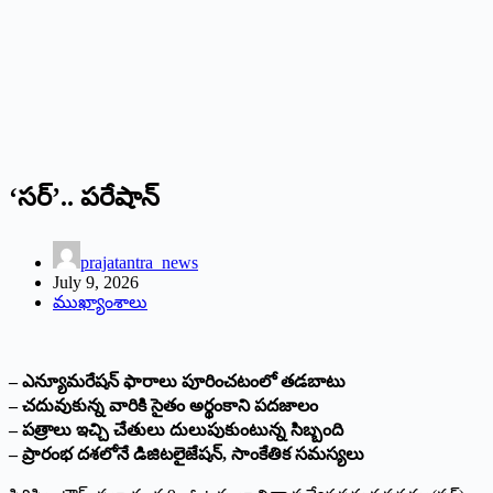
‘సర్’.. పరేషాన్
prajatantra_news
July 9, 2026
ముఖ్యాంశాలు
– ఎన్యూమరేషన్ ఫారాలు పూరించటంలో తడబాటు
– చదువుకున్న వారికి సైతం అర్థంకాని పదజాలం
– పత్రాలు ఇచ్చి చేతులు దులుపుకుంటున్న సిబ్బంది
– ప్రారంభ దశలోనే డిజిటలైజేషన్, సాంకేతిక సమస్యలు