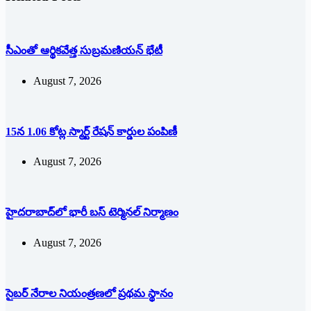
సీఎంతో ఆర్థికవేత్త సుబ్రమణియన్ భేటీ
August 7, 2026
15న 1.06 కోట్ల స్మార్ట్ రేషన్ కార్డుల పంపిణీ
August 7, 2026
హైదరాబాద్‌లో భారీ బస్‌ ‌టెర్మినల్‌ ‌నిర్మాణం
August 7, 2026
సైబర్ నేరాల నియంత్రణలో ప్రథమ స్థానం