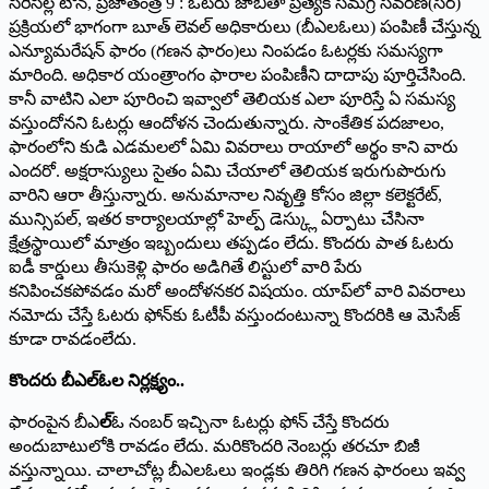
సిరిసిల్ల టౌన్, ప్రజాతంత్ర 9 : ఓటరు జాబితా ప్రత్యేక సమగ్ర సవరణ(సర్)
ప్రక్రియలో భాగంగా బూత్ లెవల్ అధికారులు (బీఎలఓలు) పంపిణీ చేస్తున్న
ఎన్యూమరేషన్ ఫారం (గణన ఫారం)లు నింపడం ఓటర్లకు సమస్యగా
మారింది. అధికార యంత్రాంగం ఫారాల పంపిణీని దాదాపు పూర్తిచేసింది.
కానీ వాటిని ఎలా పూరించి ఇవ్వాలో తెలియక ఎలా పూరిస్తే ఏ సమస్య
వస్తుందోనని ఓటర్లు ఆందోళన చెందుతున్నారు. సాంకేతిక పదజాలం,
ఫారంలోని కుడి ఎడమలలో ఏమి వివరాలు రాయాలో అర్థం కాని వారు
ఎందరో. అక్షరాస్యులు సైతం ఏమి చేయాలో తెలియక ఇరుగుపొరుగు
వారిని ఆరా తీస్తున్నారు. అనుమానాల నివృత్తి కోసం జిల్లా కలెక్టరేట్,
మున్సిపల్, ఇతర కార్యాలయాల్లో హెల్ప్ డెస్క్లు ఏర్పాటు చేసినా
క్షేత్రస్థాయిలో మాత్రం ఇబ్బందులు తప్పడం లేదు. కొందరు పాత ఓటరు
ఐడీ కార్డులు తీసుకెళ్లి ఫారం అడిగితే లిస్టులో వారి పేరు
కనిపించకపోవడం మరో అందోళనకర విషయం. యాప్‌లో వారి వివరాలు
నమోదు చేస్తే ఓటరు ఫోన్‌కు ఓటీపీ వస్తుందంటున్నా కొందరికి ఆ మెసేజ్
కూడా రావడంలేదు.
కొందరు బీఎల్‌ఓల నిర్లక్ష్యం..
ఫారంపైన బీఎ
ల్‌
ఓ నంబర్ ఇచ్చినా ఓటర్లు ఫోన్ చేస్తే కొందరు
అందుబాటులోకి రావడం లేదు. మరికొందరి నెంబర్లు తరచూ బిజీ
వస్తున్నాయి. చాలాచోట్ల బీఎలఓలు ఇండ్లకు తిరిగి గణన ఫారంలు ఇవ్వ