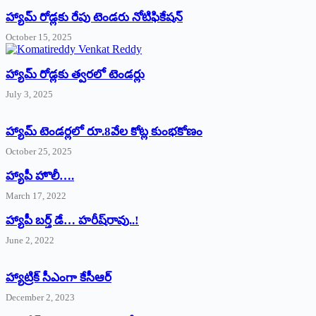
హ్యామ్‌ రోడ్లకు రేపు టెండరు నోటిఫికేషన్‌
October 15, 2025
హ్యామ్‌ రోడ్లకు త్వరలో టెండర్లు
July 3, 2025
హ్యామ్‌ ‌టెండర్లలో రూ.8వేల కోట్ల కుంభకోణం
October 25, 2025
హ్యాపీ హొలీ….
March 17, 2022
హ్యాపీ బర్త్ ‌డే… హరీష్‌రావు..!
June 2, 2022
హ్యాట్రిక్‌ ‌సీఎంగా కేసీఆర్‌
December 2, 2023