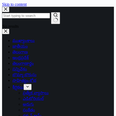
Skip to content
No results
ముఖ్యాంశాలు
జాతీయం
తెలంగాణ
ఆంధ్రప్రదేశ్
తెలంగాణార్థం
సన్నివేశం
బొమ్మా బొరుసు
సాహిత్యం-శోభ
శీర్షికలు
ప్రత్యేక వ్యాసాలు
ఎడిటోరియల్
అరుగు
సంకేతం
దక్కన్.కామ్