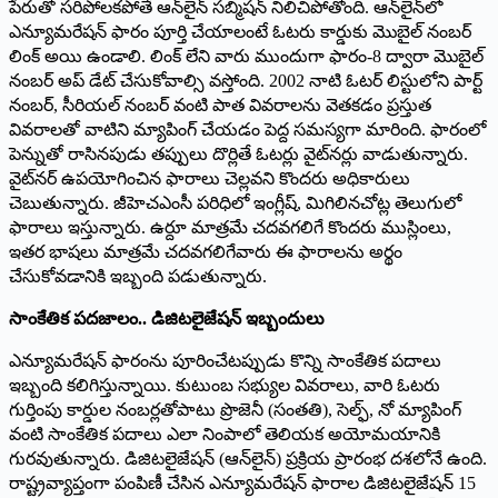
పేరుతో సరిపోలకపోతే ఆన్‌లైన్ సబ్మిషన్ నిలిచిపోతోంది. ఆన్‌లైన్‌లో
ఎన్యూమరేషన్ ఫారం పూర్తి చేయాలంటే ఓటరు కార్డుకు మొబైల్ నంబర్
లింక్ అయి ఉండాలి. లింక్ లేని వారు ముందుగా ఫారం-8 ద్వారా మొబైల్
నంబర్ అప్ డేట్ చేసుకోవాల్సి వస్తోంది. 2002 నాటి ఓటర్ లిస్టులోని పార్ట్
నంబర్, సీరియల్ నంబర్ వంటి పాత వివరాలను వెతకడం ప్రస్తుత
వివరాలతో వాటిని మ్యాపింగ్ చేయడం పెద్ద సమస్యగా మారింది. ఫారంలో
పెన్నుతో రాసినపుడు తప్పులు దొర్లితే ఓటర్లు వైట్‌నర్లు వాడుతున్నారు.
వైట్‌నర్ ఉపయోగించిన ఫారాలు చెల్లవని కొందరు అధికారులు
చెబుతున్నారు. జీహెచఎంసీ పరిధిలో ఇంగ్లీష్, మిగిలినచోట్ల తెలుగులో
ఫారాలు ఇస్తున్నారు. ఉర్దూ మాత్రమే చదవగలిగే కొందరు ముస్లింలు,
ఇతర భాషలు మాత్రమే చదవగలిగేవారు ఈ ఫారాలను అర్థం
చేసుకోవడానికి ఇబ్బంది పడుతున్నారు.
సాంకేతిక పదజాలం.. డిజిటలైజేషన్ ఇబ్బందులు
ఎన్యూమరేషన్ ఫారంను పూరించేటప్పుడు కొన్ని సాంకేతిక పదాలు
ఇబ్బంది కలిగిస్తున్నాయి. కుటుంబ సభ్యుల వివరాలు, వారి ఓటరు
గుర్తింపు కార్డుల నంబర్లతోపాటు ప్రొజెనీ (సంతతి), సెల్ఫ్, నో మ్యాపింగ్
వంటి సాంకేతిక పదాలు ఎలా నింపాలో తెలియక అయోమయానికి
గురవుతున్నారు. డిజిటలైజేషన్ (ఆన్‌లైన్) ప్రక్రియ ప్రారంభ దశలోనే ఉంది.
రాష్ట్రవ్యాప్తంగా పంపిణీ చేసిన ఎన్యూమరేషన్ ఫారాల డిజిటలైజేషన్ 15