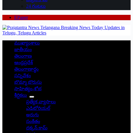
24 గంటలు
EPaper
ముఖ్యాంశాలు
జాతీయం
తెలంగాణ
ఆంధ్రప్రదేశ్
తెలంగాణార్థం
సన్నివేశం
బొమ్మా బొరుసు
సాహిత్యం-శోభ
శీర్షికలు
ప్రత్యేక వ్యాసాలు
ఎడిటోరియల్
అరుగు
సంకేతం
దక్కన్.కామ్