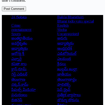
time I comment.
Post Comment
24 గంటలు
Balala Bharatham
Bharat jodo yatra special
Crime
English
entertainment
Shoba
Sports
Uncategorized
అంతర్జాతీయం
అరుగు
అవర్గీకృతం
ఆద్యాత్మికం
ఆధ్యాత్మికం
ఆంధ్రప్రదేశ్
ఆరోగ్య శ్రీ
ఎడిటోరియల్
ఎన్నారై
ఎలమంద
కవితా శాల
క్రీడలు
క్లాస్ రూమ్
ఖుల్లమ్ ఖుల్లా
గెస్ట్ ఎడిటర్
జాతీయం
తెలంగాణ
తెలంగాణార్థం
దక్కన్.కామ్
పాలిటిక్స్
పీపుల్స్ ‌మీడియా
పెన్ డ్రైవ్
ప్రచురణలు
ప్రత్యేక వ్యాసాలు
బిజినెస్
బొమ్మా బొరుసు