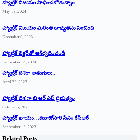
హ్యాట్రిక్‌ విజయం సాధించబోతున్నాం
May 18, 2024
హ్యాట్రిక్ విజయం మరింత బాధ్యతను పెంచింది
December 9, 2023
హ్యాట్రిక్‌ ‌విక్టరీతో ఆశీర్వదించండి
September 14, 2024
‌హ్యాట్రిక్‌ ‌దిశగా అడుగులు..
April 23, 2023
హ్యాట్రిక్ దిశ గా బి ఆర్ ఎస్ ప్రభుత్వం
October 5, 2023
హ్యాట్రిక్‌ ‌ఖాయం…మూడోసారి సీఎం కేసీఆరే
September 13, 2023
Related Posts