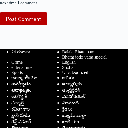
next time I comment.
Post Comment
24 గంటలు
Balala Bharatham
Bharat jodo yatra special
Crime
English
entertainment
Shoba
Sports
Uncategorized
అంతర్జాతీయం
అరుగు
అవర్గీకృతం
ఆద్యాత్మికం
ఆధ్యాత్మికం
ఆంధ్రప్రదేశ్
ఆరోగ్య శ్రీ
ఎడిటోరియల్
ఎన్నారై
ఎలమంద
కవితా శాల
క్రీడలు
క్లాస్ రూమ్
ఖుల్లమ్ ఖుల్లా
గెస్ట్ ఎడిటర్
జాతీయం
తెలంగాణ
తెలంగాణార్థం