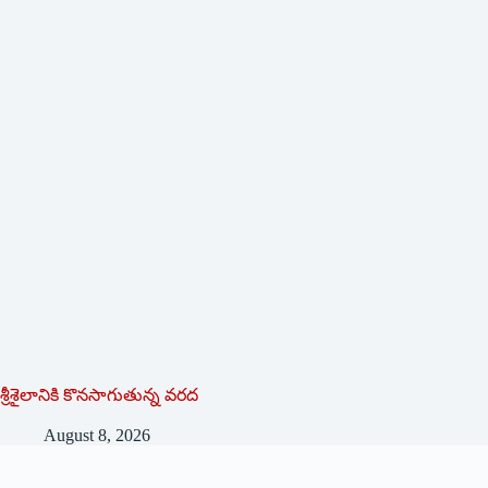
శ్రీశైలానికి కొనసాగుతున్న వరద
August 8, 2026