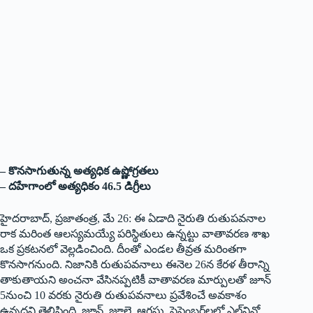
– కొన‌సాగుతున్న‌ అత్యధిక ఉష్ణోగ్రతలు
– దహేగాంలో అత్యధికం 46.5 డిగ్రీలు
హైదరాబాద్, ప్రజాతంత్ర, మే 26: ఈ ఏడాది నైరుతి రుతుపవనాల
రాక మరింత ఆలస్యమయ్యే పరిస్థితులు ఉన్నట్టు వాతావరణ శాఖ
ఒక ప్రకటనలో వెల్లడించింది. దీంతో ఎండల తీవ్రత మరింతగా
కొనసాగనుంది. నిజానికి రుతుపవనాలు ఈనెల 26న కేరళ తీరాన్ని
తాకుతాయని అంచనా వేసినప్పటికీ వాతావరణ మార్పులతో జూన్
5నుంచి 10 వరకు నైరుతి రుతుపవనాలు ప్రవేశించే అవకాశం
ఉన్నదని తెలిపింది. జూన్, జూలై, ఆగస్టు, సెప్టెంబర్‌లలో ఎల్‌నినో