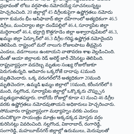
ప్రభావంతో లోటు వర్షపాతం నమోదయ్యే సూచనలున్నట్టు
హెచ్చరించింది. 20 జిల్లాల్లో 45 డిగ్రీలకుపైగా ఉష్ణోగ్రతలు నమోదు
కాగా కుమరం భీం ఆసిఫాబాద్ జిల్లా దహేగాంలో అత్యధికంగా 46.5
డిగ్రీలు, మంచిర్యాల జిల్లా దండేపల్లిలో 46.4, సూర్యాపేట జిల్లా
మద్దిరాలలో 46.4, భద్రాద్రి కొత్తగూడెం జిల్లా అశ్వారావుపేటలో 46.3,
ఖమ్మం జిల్లా ఏన్కూర్‌లో 46.3 డిగ్రీల గరిష్ఠ ఉష్ణోగ్రత నమోదైందని
తెలిపింది. రాష్ట్రంలో మరో నాలుగు రోజులపాటు తీవ్రమైన
ఎండలు, వడగాలులు ఉంటాయని వాతావరణ శాఖ వెల్లడించింది.
దీంతో ఆయా జిల్లాలకు రెడ్ అలెర్ట్ జారీ చేసినట్టు తెలిపింది.
రాష్ట్రవ్యాప్తంగా వడదెబ్బ మృతుల సంఖ్య రోజురోజుకూ
పెరుగుతున్నది. ఆదివారం ఒక్కరోజే దాదాపు 42మంది
మృతిచెందారు. ఒక్క వరంగల్‌లోనే అత్యధికంగా 20మంది
మృతిచెందగా, ఉమ్మడి ఖమ్మం జిల్లాలో 10మంది, కరీంనగర్‌లో 8
మంది, నల్లగొండ, సూర్యాపేట జిల్లాల్లో ఒక్కొక్కరు చొప్ప్పున
మృత్యువాతపడ్డారు. రాబోయే రోజుల్లో కూడా 43 నుంచి 46 డిగ్రీల
వరకు ఉష్ణోగ్రతలు నమోదవుతాయని అధికారులు హెచ్చరించారు.
సోమవారం రాష్ట్రవ్యాప్తంగా మధ్యాహ్నం వరకు ఎండలు
దంచికొట్టగా సాయంత్రం మాత్రం అక్కడక్కడ మోస్తరు వర్షం
కురిసినట్లు వివరించింది. నల్లగొండ, వికారాబాద్, రంగారెడ్డి,
సంగారెడ్డి, మహబూబ్‌నగర్ జిల్లాల్లో ఉరుములు, మెరుపులతో