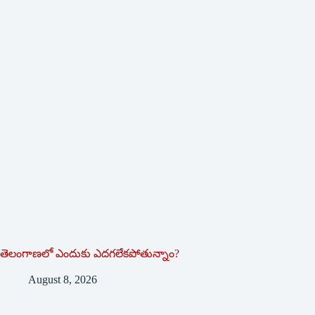
తెలంగాణలో ఎందుకు ఎదగలేకపోతున్నాం?
August 8, 2026