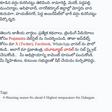
కూడిన వర్షం కురిసినట్టు తెలిపింది. కామారెడ్డి, మెదక్, పెద్దపల్లి,
మంచిర్యాల, ఆసిఫాబాద్, నాగర్‌కర్నూల్ జిల్లాల్లో మోస్తరు వాన
కురువగా, హయత్‌నగర్, పెద్ద అంబర్‌పేట్‌లో భారీ వర్షం కురిసినట్టు
పేర్కొన్నది.
తెలుగు జాతీయ వార్తలు, ప్రత్యేక కథనాలు, ట్రెండింగ్ వీడియోలు
కోసం
Prajatantra
వెబ్‌సైట్ ను సందర్శించండి. తాజా అప్‌డేట్స్
కోసం మా
X (Twitter)
,
Facebook
, WhatsApp ఛానల్ ను ఫాలో
కండి.. అలాగే మా ప్రజాతంత్ర,
యూట్యూబ్ చానల్
ను సబ్ స్క్రైబ్
చేసుకోండి.. మీ అభిప్రాయాన్ని కామెంట్ రూపంలో పంచుకోండి.
మీ స్నేహితులు, కుటుంబ సభ్యులతో షేర్ చేయడం మర్చిపోవద్దు.
Tags
#
#burning season #is ahead # Highest temparature #in Dahegam