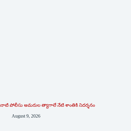
నాటి పోలీసు అమరుల త్యాగాలే నేటి శాంతికి నిదర్శనం
August 9, 2026