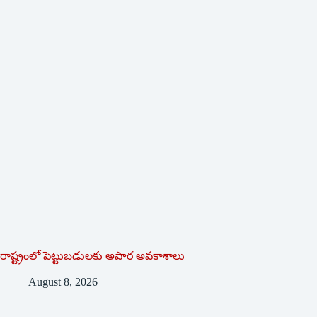
రాష్ట్రంలో పెట్టుబడులకు అపార అవకాశాలు
August 8, 2026