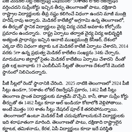
పీజీ మెడికల్ సీట్ల రిజర్వేషన్ల విషయంలో 50శాతం లోకల్ రిజర్వేషన్
వర్తించదని సుప్రీంకోర్టు ఇచ్చిన తీర్పు తెలంగాణతో పాటు, దక్షిణాది
రాష్ట్రాల విద్యార్థులకు తీవ్ర నష్టం కలిగించే విధంగా ఉంద‌ని మాజీ మంత్రి
హ‌రీష్ రావు అన్నారు. మెడికల్ కాలేజీల్లో అగ్రగామి ఉన్న తెలంగాణలో,
ఈ తీర్పుతో స్థానిక విద్యార్థులు వైద్య విద్య చదివే అవకాశం కోల్పోయే
ప్రమాదం ఉంద‌న్నారు. రాష్ట్ర ఏర్పాటు తర్వాత వైద్య విద్య అభివృద్ధికి
అత్యంత ప్రాధాన్యం ఇచ్చిన ఆనాటి ముఖ్యమంత్రి కేసీఆర్, దేశంలో
ఎక్కడా లేని విధంగా జిల్లాకు ఒక మెడికల్ కాలేజీ ఏర్పాటు చేశార‌ని, 2014
వరకు 5గా ఉన్న ప్రభుత్వ మెడికల్ కాలేజీల సంఖ్యను 34కు చేర్చారు.
మారుమూల జిల్లాల్లో సైతం మెడికల్ కాలేజీలు ఏర్పాటు చేశార‌ని దీంతో
ప్రతి లక్ష జనాభాకు 19 ఎంబీబీఎస్ సీట్లతో తెలంగాణ దేశంలోనే మొదటి
స్థానంలో నిలిచింద‌న్నారు.
పీజీ సీట్లలో రెండో స్థానానికి చేరింది. 2025 నాటికి తెలంగాణలో 2924 పీజీ
సీట్లు ఉండగా, 50శాతం లోకల్ రిజర్వేషన్ ప్రకారం, 1462 పీజీ సీట్లు
తెలంగాణ ప్రాంత విద్యార్థులకు మాత్రమే వొచ్చేవి. కానీ, తాజా సుప్రీం కోర్టు
తీర్పుతో ఈ 1462 సీట్లు కూడా ఆల్ ఇండియా కోటాలోకి వెళ్లిపోతాయి.
అంటే మొత్తం 100 శాతం సీట్లు నేషనల్ పూల్ కే తరలిపోనున్నాయి.
తెలంగాణలో ఉంటూ మెడికల్ పీజీ చదువుకోవాలనుకునే విద్యార్థులకు
ఇది శరాఘాతంగా మారింది. తెలంగాణతో పాటు, దక్షిణాది రాష్ట్రాలైన
కర్ణాటక, తమిళనాడు, కేరళ, ఏపీ విద్యార్థులు కూడా ఇదే పరిస్థితి