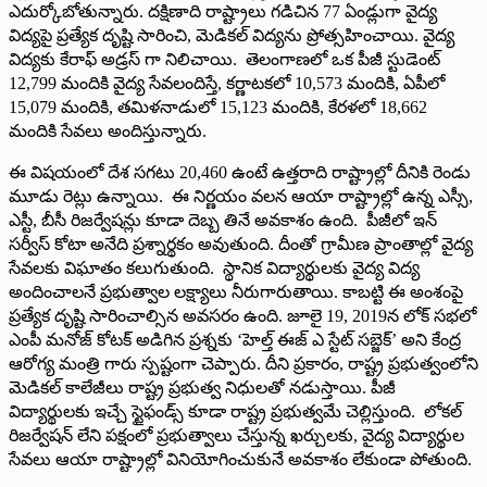
ఎదుర్కోబోతున్నారు. దక్షిణాది రాష్ట్రాలు గడిచిన 77 ఏండ్లుగా వైద్య
విద్యపై ప్రత్యేక దృష్టి సారించి, మెడికల్ విద్యను ప్రోత్సహించాయి. వైద్య
విద్యకు కేరాఫ్ అడ్రస్ గా నిలిచాయి. తెలంగాణలో ఒక పీజీ స్టుడెంట్
12,799 మందికి వైద్య సేవలందిస్తే, కర్ణాటకలో 10,573 మందికి, ఏపీలో
15,079 మందికి, తమిళనాడులో 15,123 మందికి, కేరళలో 18,662
మందికి సేవలు అందిస్తున్నారు.
ఈ విషయంలో దేశ సగటు 20,460 ఉంటే ఉత్తరాది రాష్ట్రాల్లో దీనికి రెండు
మూడు రెట్లు ఉన్నాయి. ఈ నిర్ణయం వలన ఆయా రాష్ట్రాల్లో ఉన్న ఎస్సీ,
ఎస్టీ, బీసీ రిజర్వేషన్లు కూడా దెబ్బ తినే అవకాశం ఉంది. పీజీలో ఇన్
సర్వీస్ కోటా అనేది ప్రశ్నార్థకం అవుతుంది. దీంతో గ్రామీణ ప్రాంతాల్లో వైద్య
సేవలకు విఘాతం కలుగుతుంది. స్థానిక విద్యార్థులకు వైద్య విద్య
అందించాలనే ప్రభుత్వాల లక్ష్యాలు నీరుగారుతాయి. కాబట్టి ఈ అంశంపై
ప్రత్యేక దృష్టి సారించాల్సిన అవసరం ఉంది. జూలై 19, 2019న లోక్ సభలో
ఎంపీ మనోజ్ కోటక్ అడిగిన ప్రశ్నకు ‘హెల్త్ ఈజ్ ఎ స్టేట్ సబ్జెక్’ అని కేంద్ర
ఆరోగ్య మంత్రి గారు స్పష్టంగా చెప్పారు. దీని ప్రకారం, రాష్ట్ర ప్రభుత్వంలోని
మెడికల్ కాలేజీలు రాష్ట్ర ప్రభుత్వ నిధులతో నడుస్తాయి. పీజీ
విద్యార్థులకు ఇచ్చే స్టైఫండ్స్ కూడా రాష్ట్ర ప్రభుత్వమే చెల్లిస్తుంది. లోకల్
రిజర్వేషన్ లేని పక్షంలో ప్రభుత్వాలు చేస్తున్న ఖర్చులకు, వైద్య విద్యార్థుల
సేవలు ఆయా రాష్ట్రాల్లో వినియోగించుకునే అవకాశం లేకుండా పోతుంది.