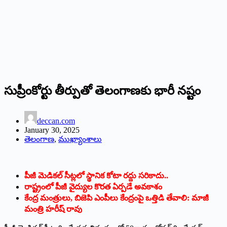
సుప్రీంకోర్టు తీర్పుతో తెలంగాణకు భారీ నష్టం
deccan.com
January 30, 2025
తెలంగాణ
,
ముఖ్యాంశాలు
పీజీ మెడికల్ సీట్లలో స్థానిక కోటా రద్దు స‌రికాదు..
రాష్ట్రంలో పీజీ వైద్యుల కొరత ఏర్పడే అవకాశం
కేంద్ర మంత్రులు, బిజెపి ఎంపీలు కేంద్రంపై ఒత్తిడి తేవాలి: మాజీ
మంత్రి హరీష్ రావు