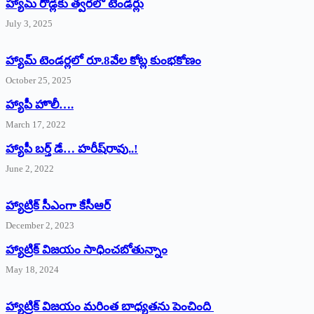
హ్యామ్‌ రోడ్లకు త్వరలో టెండర్లు
July 3, 2025
హ్యామ్‌ ‌టెండర్లలో రూ.8వేల కోట్ల కుంభకోణం
October 25, 2025
హ్యాపీ హొలీ….
March 17, 2022
హ్యాపీ బర్త్ ‌డే… హరీష్‌రావు..!
June 2, 2022
హ్యాట్రిక్‌ ‌సీఎంగా కేసీఆర్‌
December 2, 2023
హ్యాట్రిక్‌ విజయం సాధించబోతున్నాం
May 18, 2024
హ్యాట్రిక్ విజయం మరింత బాధ్యతను పెంచింది