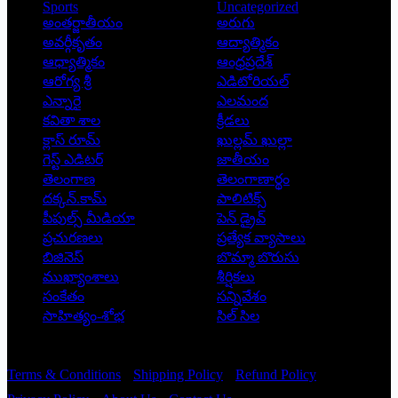
Sports
Uncategorized
అంతర్జాతీయం
అరుగు
అవర్గీకృతం
ఆద్యాత్మికం
ఆధ్యాత్మికం
ఆంధ్రప్రదేశ్
ఆరోగ్య శ్రీ
ఎడిటోరియల్
ఎన్నారై
ఎలమంద
కవితా శాల
క్రీడలు
క్లాస్ రూమ్
ఖుల్లమ్ ఖుల్లా
గెస్ట్ ఎడిటర్
జాతీయం
తెలంగాణ
తెలంగాణార్థం
దక్కన్.కామ్
పాలిటిక్స్
పీపుల్స్ ‌మీడియా
పెన్ డ్రైవ్
ప్రచురణలు
ప్రత్యేక వ్యాసాలు
బిజినెస్
బొమ్మా బొరుసు
ముఖ్యాంశాలు
శీర్షికలు
సంకేతం
సన్నివేశం
సాహిత్యం-శోభ
సిల్ సిల
Copyright © 2026 - Prajatantra
Terms & Conditions
Shipping Policy
Refund Policy