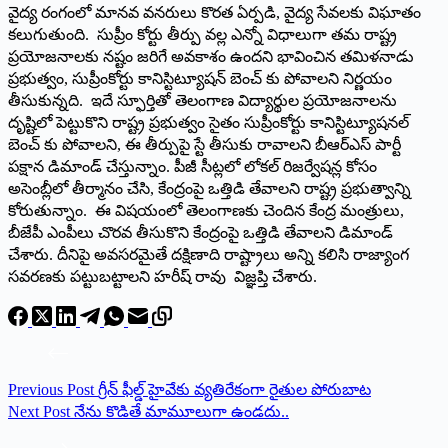
వైద్య రంగంలో మానవ వనరులు కొరత ఏర్పడి, వైద్య సేవలకు విఘాతం
కలుగుతుంది. సుప్రీం కోర్టు తీర్పు వల్ల ఎన్నో విధాలుగా తమ రాష్ట్ర
ప్రయోజనాలకు నష్టం జరిగే అవకాశం ఉందని భావించిన తమిళనాడు
ప్రభుత్వం, సుప్రీంకోర్టు కానిస్టిట్యూషన్ బెంచ్ కు పోవాలని నిర్ణయం
తీసుకున్నది. ఇదే స్ఫూర్తితో తెలంగాణ విద్యార్థుల ప్రయోజనాలను
దృష్టిలో పెట్టుకొని రాష్ట్ర ప్రభుత్వం సైతం సుప్రీంకోర్టు కానిస్టిట్యూషనల్
బెంచ్ కు పోవాలని, ఈ తీర్పుపై స్టే తీసుకు రావాలని బీఆర్ఎస్ పార్టీ
పక్షాన డిమాండ్ చేస్తున్నాం. పీజీ సీట్లలో లోకల్ రిజర్వేషన్ల కోసం
అసెంబ్లీలో తీర్మానం చేసి, కేంద్రంపై ఒత్తిడి తేవాలని రాష్ట్ర ప్రభుత్వాన్ని
కోరుతున్నాం. ఈ విషయంలో తెలంగాణకు చెందిన కేంద్ర మంత్రులు,
బీజేపీ ఎంపీలు చొరవ తీసుకొని కేంద్రంపై ఒత్తిడి తేవాలని డిమాండ్
చేశారు. దీనిపై అవసరమైతే దక్షిణాది రాష్ట్రాలు అన్ని కలిసి రాజ్యాంగ
సవరణకు పట్టుబట్టాలని హ‌రీష్ రావు విజ్ఞప్తి చేశారు.
Previous
Post
గ్రీన్ ఫీల్డ్ హైవేకు వ్య‌తిరేకంగా రైతుల పోరుబాట‌
Next
Post
నేను కొడితే మామూలుగా ఉండదు..