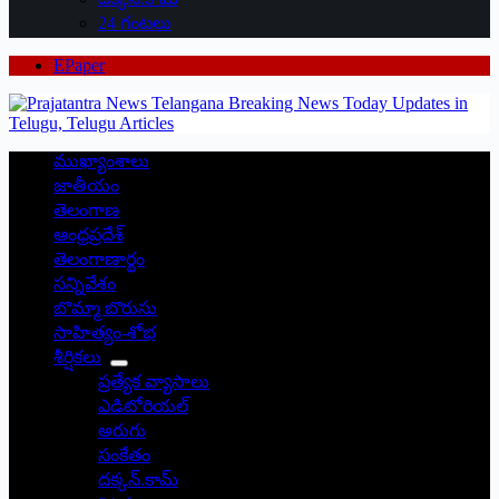
24 గంటలు
EPaper
ముఖ్యాంశాలు
జాతీయం
తెలంగాణ
ఆంధ్రప్రదేశ్
తెలంగాణార్థం
సన్నివేశం
బొమ్మా బొరుసు
సాహిత్యం-శోభ
శీర్షికలు
ప్రత్యేక వ్యాసాలు
ఎడిటోరియల్
అరుగు
సంకేతం
దక్కన్.కామ్