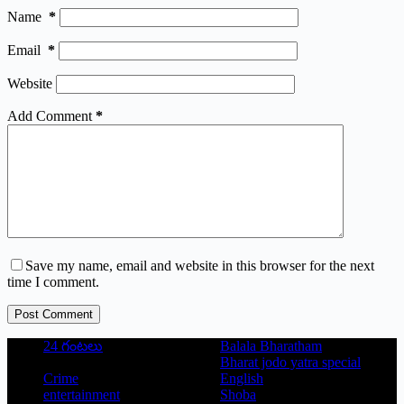
Name
*
Email
*
Website
Add Comment
*
Save my name, email and website in this browser for the next
time I comment.
Post Comment
24 గంటలు
Balala Bharatham
Bharat jodo yatra special
Crime
English
entertainment
Shoba