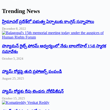
Trending News
‌హ్రిమాచల్‌ ‌ప్రదేశ్‌లో పభుత్వ ఏర్పాటుకు కాంగ్రెస్‌ ‌సన్నాహాలు
December 8, 2022
హ్యూమన్‌ రైట్స్‌ ఫోరమ్‌ ఆధ్వర్యంలో నేడు బాలగోపాల్‌ 15వ స్మారక
సమావేశం
October 5, 2024
హ్యామ్‌ రోడ్లపై తుది ప్రపోజల్స్‌ పంపండి
August 25, 2025
హ్యామ్‌ రోడ్లకు రేపు టెండరు నోటిఫికేషన్‌
October 15, 2025