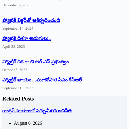
December 9, 2023
హ్యాట్రిక్‌ ‌విక్టరీతో ఆశీర్వదించండి
September 14, 2024
‌హ్యాట్రిక్‌ ‌దిశగా అడుగులు..
April 23, 2023
హ్యాట్రిక్ దిశ గా బి ఆర్ ఎస్ ప్రభుత్వం
October 5, 2023
హ్యాట్రిక్‌ ‌ఖాయం…మూడోసారి సీఎం కేసీఆరే
September 13, 2023
Related Posts
కాంగ్రెస్ హయాంలో పెచ్చుమీరిన అవినీతి
August 6, 2026