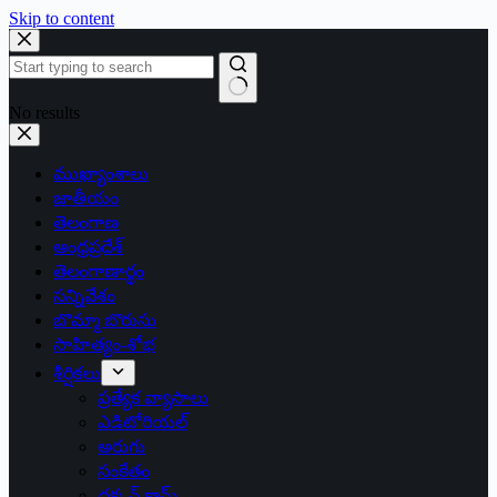
Skip to content
No results
ముఖ్యాంశాలు
జాతీయం
తెలంగాణ
ఆంధ్రప్రదేశ్
తెలంగాణార్థం
సన్నివేశం
బొమ్మా బొరుసు
సాహిత్యం-శోభ
శీర్షికలు
ప్రత్యేక వ్యాసాలు
ఎడిటోరియల్
అరుగు
సంకేతం
దక్కన్.కామ్