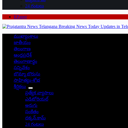
24 గంటలు
EPaper
ముఖ్యాంశాలు
జాతీయం
తెలంగాణ
ఆంధ్రప్రదేశ్
తెలంగాణార్థం
సన్నివేశం
బొమ్మా బొరుసు
సాహిత్యం-శోభ
శీర్షికలు
ప్రత్యేక వ్యాసాలు
ఎడిటోరియల్
అరుగు
సంకేతం
దక్కన్.కామ్
24 గంటలు