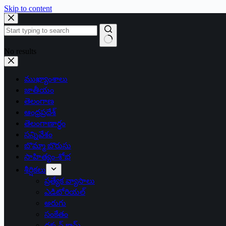
Skip to content
No results
ముఖ్యాంశాలు
జాతీయం
తెలంగాణ
ఆంధ్రప్రదేశ్
తెలంగాణార్థం
సన్నివేశం
బొమ్మా బొరుసు
సాహిత్యం-శోభ
శీర్షికలు
ప్రత్యేక వ్యాసాలు
ఎడిటోరియల్
అరుగు
సంకేతం
దక్కన్.కామ్