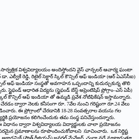
‌ సార్వత్రిక విశ్వవిద్యాలయం అందిస్తోందని వైస్ ఛాన్సలర్ ఆచార్య ఘంటా
. ఎల్వీకే రెడ్డి, రిటైల్ సెక్టార్ స్కిల్ కౌన్సిల్ ఆఫ్ ఇండియా (ఆర్ ఏఎస్‌సీఐ)
న్సిల్ ఆఫ్ ఇండియా సంస్థతో అవగాహన ఒప్పందాన్ని కుదుర్చుకున్న తొలి
డ్ ఆధారిత విద్యను (స్టైఫండ్ బేస్డ్ అప్రెంటిషిప్ ప్రోగ్రాం–ఎస్ ఏపీ)
కిల్ కౌన్సిల్ ఆఫ్ ఇండియా తో ఉమ్మడి ప్రవేశ నోటిఫికేషన్ ఇస్తామన్నారు.
ో చేరడం ద్వారా నెలకు కనీసంగా రూ. 7వేల నుంచి గరిష్టంగా రూ.24 వేలు
్లడించారు. ఈ ప్రోగ్రాంలో చేరడానికి 18-28 సంవత్సరాల వయసు గల
ద్యార్థికి ప్రయోజనం కలిగించేందుకు తమ సంస్థ పనిచేస్తుందన్నారు.
. ఈ విధానం ద్వారా విశ్వవిద్యాలయ విద్యార్థులకు చాలా ప్రయోజనం
ృత్తిపరమైన ప్రమాణాలను రూపొందించుకోవాలని సూచించారు. ఒక నిర్దిష్ట
స్ట్రీ, అకాడమిక్ (సౌత్ రీజియన్) జనరల్ మేనేజర్ చందా వడ్డే మాట్లాడుతూ