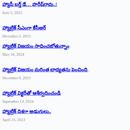
హ్యాపీ బర్త్ ‌డే… హరీష్‌రావు..!
June 2, 2022
హ్యాట్రిక్‌ ‌సీఎంగా కేసీఆర్‌
December 2, 2023
హ్యాట్రిక్‌ విజయం సాధించబోతున్నాం
May 18, 2024
హ్యాట్రిక్ విజయం మరింత బాధ్యతను పెంచింది
December 9, 2023
హ్యాట్రిక్‌ ‌విక్టరీతో ఆశీర్వదించండి
September 14, 2024
‌హ్యాట్రిక్‌ ‌దిశగా అడుగులు..
April 23, 2023