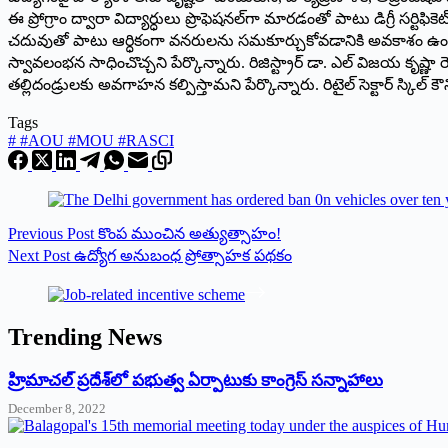
ఈ ప్రోగ్రాం ద్వారా విద్యార్ధులు ప్రొఫెషనల్‌గా మారడంతో పాటు డిగ్రీ సర్టిఫి
చదువుతో పాటు ఆర్ధికంగా వనరులను సమకూర్చుకోవడానికి అవకాశం ఉంటుందని వెల
స్వావలంభన సాధించొచ్చని పేర్కొన్నారు. రిజిస్ట్రార్ డా. ఎల్ విజయ కృష్
తల్లిదండ్రులకు అవగాహన కల్పిస్తామని పేర్కొన్నారు. రిటైల్ సెక్టార్ స్కి
Tags
#
#AOU #MOU #RASCI
Previous
Post
కొంప ముంచిన అత్యుత్సాహం!
Next
Post
ఉద్యోగ అనుబంధ ప్రోత్సాహక పథకం
Trending News
‌హ్రిమాచల్‌ ‌ప్రదేశ్‌లో పభుత్వ ఏర్పాటుకు కాంగ్రెస్‌ ‌సన్నాహాలు
December 8, 2022