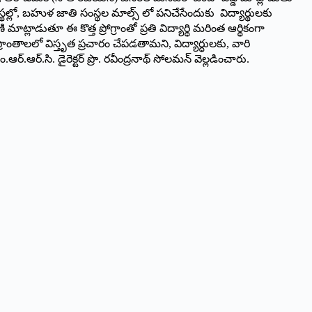
ద సంస్థల్లో, బహుళ జాతి సంస్థల మాల్స్ లో పనిచేసేందుకు విద్యార్థులకు
లాడుతూ ఈ కొత్త ప్రోగ్రాంతో ప్రతి విద్యార్థి మరింత ఆర్థికంగా
రాంతాలలో విస్తృత ప్రచారం చేపడతామని, విద్యార్ధులకు, వారి
.ఆర్.సి. డైరెక్టర్ ప్రొ. రవీంద్రనాథ్ సోలమన్ వెల్లడించారు.