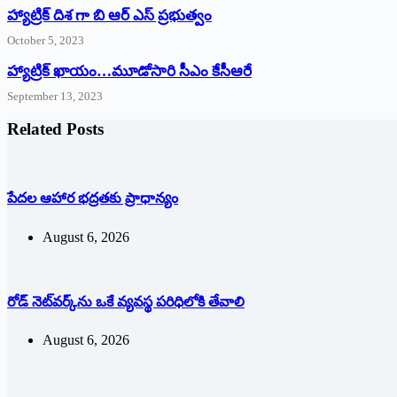
హ్యాట్రిక్ దిశ గా బి ఆర్ ఎస్ ప్రభుత్వం
October 5, 2023
హ్యాట్రిక్‌ ‌ఖాయం…మూడోసారి సీఎం కేసీఆరే
September 13, 2023
Related Posts
పేదల ఆహార భద్రతకు ప్రాధాన్యం
August 6, 2026
రోడ్ నెట్‌వర్క్‌ను ఒకే వ్య‌వ‌స్థ ప‌రిధిలోకి తేవాలి
August 6, 2026