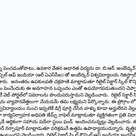
్యాన్ని పెంచడంతోపాటు, ఉపకార వేతన ఆధారిత విద్యను డా. బి.ఆర్. అంబేడ్కర్
ౌన్సిల్ ఆఫ్ ఇండియా (ఆర్ ఏఎస్‌సీఐ) తో అంబేద్కర్ విశ్వవిద్యాలయ రిజిస్ట్రార్ డా
ారు. అనంతరం ఉపకులపతి చక్రపాణి మాట్లాడుతూ రిటైల్ సెక్టార్ స్కిల్ కౌ
్యం పెంచేందుకు ఈ అవగాహన ఒప్పందం ఎంతో ఉపయోగపడుతుందని చెప్పారు. స్టైఫం
బ్ పోర్టల్‌లో వివరాలను పొందుపరుస్తామని వెల్లడించారు. రిటైల్ సెక్టార్ స్
ళను వ్యాపారవేత్తలుగా చేయడమే తమ లక్ష్యమని పేర్కొన్నారు. ఈ ప్రోగ్రాం ల
యాలయం నుంచి ఇప్పటికే డిగ్రీ పూర్తి చేసిన వాళ్ళు కూడా అర్హులేనని వెల
ఇండియా కార్యనిర్వాహక అధిపతి జేమ్స్ రాఫెల్ మాట్లాడుతూ వ్యక్తిగతంగా ప్రతి వి
్నప్పుడే ఆర్ధికంగా సహాయ పడేలా స్టయి ఫండ్ అందించనున్నట్లు వెల్లడించారు
ిధి సమీర్ నర్సాపూర్ మాట్లాడుతూ పరిశ్రమనే ఉత్తమ ఉపాధ్యాయుడ‌న్నారు. వ
 ఉంటుందని వెల్లడించారు. రిటైల్ సెక్టార్ స్కిల్ కౌన్సిల్ ఆఫ్ ఇండియా ఇండ