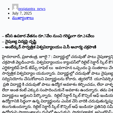
prajatantra_news
July 7, 2025
ముఖ్యాంశాలు
– క‌నీస ఉప‌కార వేత‌నం రూ.7వేల‌ నుంచి గ‌రిష్టంగా రూ.24వేలు
– నైపుణ్య విద్య‌పై దృష్టి
– అంబేడ్కర్‌ సార్వత్రిక విశ్వవిద్యాలయం వి.సీ ఆచార్య చక్రపాణి
హైదరాబాద్, ప్ర‌జాతంత్ర‌, జూలై 7 : విద్యార్ధుల్లో చదువుతో పాటు నైపుణ
చక్రపాణి వెల్లడించారు. విశ్వవిద్యాలయం క్యాంపస్‌లో రిటైల్ సెక్టార్ స్కిల్ క
ఎగ్జిక్యూటివ్ హెడ్ జేమ్స్ రాఫెల్ లు అవగాహన ఒప్పందం పై సంతకాలు చేశ
సార్వత్రిక విశ్వవిద్యాల యమన్నారు. విద్యార్థుల్లో చదువుతో పాటు నైపుణ
సద్వినియోగం చేసుకోవాలని విద్యార్ధులను కోరారు. త్వరలోనే యూనివర్సిటీ వె
ప్రతి విద్యార్థి కి చదువుతో పాటు ఉద్యోగ అవకాశం కల్పించడం, లేదా వాళ్
లేదా అంత కంటే ఎక్కువ సంపాదించుకునే అవకాశం ఉందన్నారు. తమ విశ్వవిద్
విద్యార్ధులు అర్హులని పేర్కొన్నారు. రిటైల్ సెక్టార్ స్కిల్ కౌన్సిల్ ఆఫ్ 
ఉద్యోగానికి సిద్ధంగా ఉన్న విద్యార్థులను ఎంపిక చేసి వారికి చదువుతున
కలుగుతుందన్నారు. రిటైల్ సెక్టార్ స్కిల్ కౌన్సిల్ ఆఫ్ ఇండియా ప్రతిన
ఉద్యోగంపై పాఠ్యాంశాలను దృష్టిలో ఉంచుకుని, పాఠ్యప్రణాళిక, అప్రెంటిషిప్