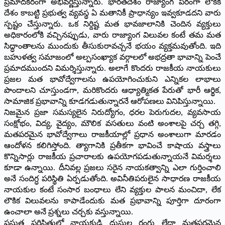
ప్రమాదకరంగా అభివర్ణిస్తున్నారు. భారతదేశం రాజ్యాంగ పరంగా లౌకిక
దేశం కాబట్టి ప్రభుత్వ వ్యవస్థ ఏ మతానికీ ప్రాధాన్యం ఇవ్వకూడదని వారు
స్పష్టం చేస్తున్నారు. ఒక నిర్దిష్ట మత భావజాలానికి చెందిన వ్యక్తులు
అధికారంలోకి వచ్చినప్పుడు, వారు రాజ్యాంగ విలువల కంటే తమ మత
సిద్ధాంతాలను ముందుకు తీసుకురావచ్చనే భయం వ్యక్తమవుతోంది. ఇది
బహుళత్వ సమాజంలో అల్పసంఖ్యాక వర్గాలలో అభద్రతా భావాన్ని పెంచే
ప్రమాదముందని విమర్శిస్తున్నారు. అలాగే కొందరు రాజకీయ నాయకులు
ప్రజల మత భావోద్వేగాలను ఉపయోగించుకుని ఎన్నికల లాభాలు
పొందాలని చూస్తుండగా, మరికొందరు ఆధ్యాత్మికత పేరుతో భారీ ఆర్థిక,
సామాజిక ప్రభావాన్ని కూడగడుతున్నారనే ఆరోపణలు వినిపిస్తున్నాయి.
నిజమైన ప్రజా సమస్యలైన నిరుద్యోగం, ధరల పెరుగుదల, వ్యవసాయ
సంక్షోభం, విద్య, వైద్యం, మౌలిక వసతులు వంటి అంశాలపై చర్చ తగ్గి,
మతపరమైన భావోద్వేగాలు రాజకీయాల్లో ప్రధాన అంశాలుగా మారడం
ఆందోళన కలిగిస్తోంది. త్యాగానికి ప్రతీకగా భావించే కాషాయ వస్త్రాలు
కొన్నిసార్లు రాజకీయ ప్రచారాలకు ఉపయోగపడుతున్నాయనే విమర్శలు
కూడా ఉన్నాయి. దీనివల్ల ప్రజలు సరైన నాయకత్వాన్ని ఎలా గుర్తించాలి
అనే సందిగ్ధ పరిస్థితి ఏర్పడుతోంది. అవినీతిపరులైన సాధారణ రాజకీయ
నాయకుల కంటే సంసార బంధాలు లేని వ్యక్తుల పాలన మంచిదా, లేక
లౌకిక విలువలను కాపాడేందుకు మత ప్రభావాన్ని పూర్తిగా దూరంగా
ఉంచాలా అనే ప్రశ్నలు చర్చకు వస్తున్నాయి.
ప్రస్తుత పరిస్థితుల్లో నాయకుడి దుస్తుల రంగు లేదా మతపరమైన