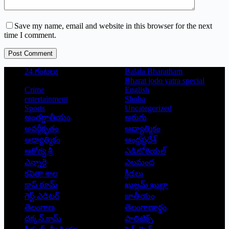
Save my name, email and website in this browser for the next
time I comment.
Post Comment
24 గంటలు
Balala Bharatham
Bharat jodo yatra special
Crime
English
entertainment
Shoba
Sports
Uncategorized
అంతర్జాతీయం
అరుగు
అవర్గీకృతం
ఆద్యాత్మికం
ఆధ్యాత్మికం
ఆంధ్రప్రదేశ్
ఆరోగ్య శ్రీ
ఎడిటోరియల్
ఎన్నారై
ఎలమంద
కవితా శాల
క్రీడలు
క్లాస్ రూమ్
ఖుల్లమ్ ఖుల్లా
గెస్ట్ ఎడిటర్
జాతీయం
తెలంగాణ
తెలంగాణార్థం
దక్కన్.కామ్
పాలిటిక్స్