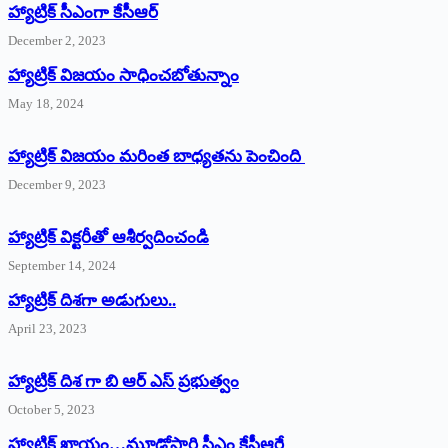
హ్యాట్రిక్‌ ‌సీఎంగా కేసీఆర్‌
December 2, 2023
హ్యాట్రిక్‌ విజయం సాధించబోతున్నాం
May 18, 2024
హ్యాట్రిక్ విజయం మరింత బాధ్యతను పెంచింది
December 9, 2023
హ్యాట్రిక్‌ ‌విక్టరీతో ఆశీర్వదించండి
September 14, 2024
‌హ్యాట్రిక్‌ ‌దిశగా అడుగులు..
April 23, 2023
హ్యాట్రిక్ దిశ గా బి ఆర్ ఎస్ ప్రభుత్వం
October 5, 2023
హ్యాట్రిక్‌ ‌ఖాయం…మూడోసారి సీఎం కేసీఆరే