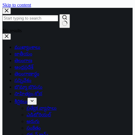
Skip to content
No results
ముఖ్యాంశాలు
జాతీయం
తెలంగాణ
ఆంధ్రప్రదేశ్
తెలంగాణార్థం
సన్నివేశం
బొమ్మా బొరుసు
సాహిత్యం-శోభ
శీర్షికలు
ప్రత్యేక వ్యాసాలు
ఎడిటోరియల్
అరుగు
సంకేతం
దక్కన్.కామ్