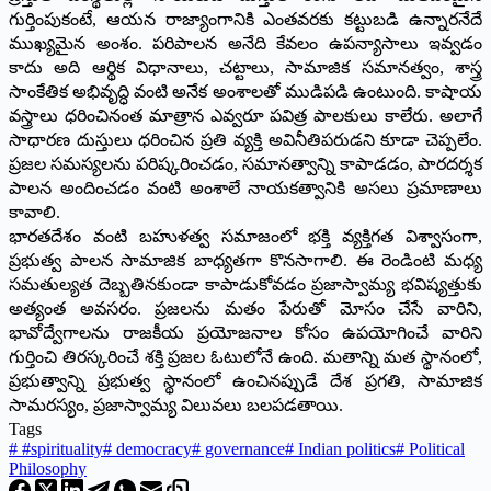
గుర్తింపుకంటే, ఆయన రాజ్యాంగానికి ఎంతవరకు కట్టుబడి ఉన్నారనేదే
ముఖ్యమైన అంశం. పరిపాలన అనేది కేవలం ఉపన్యాసాలు ఇవ్వడం
కాదు అది ఆర్థిక విధానాలు, చట్టాలు, సామాజిక సమానత్వం, శాస్త్ర
సాంకేతిక అభివృద్ధి వంటి అనేక అంశాలతో ముడిపడి ఉంటుంది. కాషాయ
వస్త్రాలు ధరించినంత మాత్రాన ఎవ్వరూ పవిత్ర పాలకులు కాలేరు. అలాగే
సాధారణ దుస్తులు ధరించిన ప్రతి వ్యక్తి అవినీతిపరుడని కూడా చెప్పలేం.
ప్రజల సమస్యలను పరిష్కరించడం, సమానత్వాన్ని కాపాడడం, పారదర్శక
పాలన అందించడం వంటి అంశాలే నాయకత్వానికి అసలు ప్రమాణాలు
కావాలి.
భారతదేశం వంటి బహుళత్వ సమాజంలో భక్తి వ్యక్తిగత విశ్వాసంగా,
ప్రభుత్వ పాలన సామాజిక బాధ్యతగా కొనసాగాలి. ఈ రెండింటి మధ్య
సమతుల్యత దెబ్బతినకుండా కాపాడుకోవడం ప్రజాస్వామ్య భవిష్యత్తుకు
అత్యంత అవసరం. ప్రజలను మతం పేరుతో మోసం చేసే వారిని,
భావోద్వేగాలను రాజకీయ ప్రయోజనాల కోసం ఉపయోగించే వారిని
గుర్తించి తిరస్కరించే శక్తి ప్రజల ఓటులోనే ఉంది. మతాన్ని మత స్థానంలో,
ప్రభుత్వాన్ని ప్రభుత్వ స్థానంలో ఉంచినప్పుడే దేశ ప్రగతి, సామాజిక
సామరస్యం, ప్రజాస్వామ్య విలువలు బలపడతాయి.
Tags
#
#spirituality
#
democracy
#
governance
#
Indian politics
#
Political
Philosophy