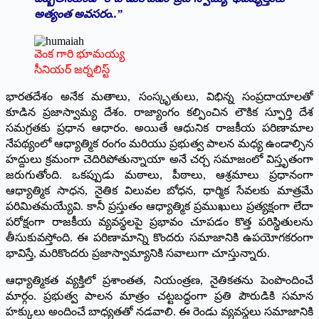
అత్యంత అవసరం..”
వెంక గారి భూమయ్య
సీనియర్ జర్నలిస్ట్
భారతదేశం అనేక మతాలు, సంస్కృతులు, విభిన్న సంప్రదాయాలతో
కూడిన ప్రజాస్వామ్య దేశం. రాజ్యాంగం కల్పించిన లౌకిక స్ఫూర్తి దేశ
సమగ్రతకు ప్రధాన ఆధారం. అయితే ఆధునిక రాజకీయ పరిణామాల
నేపథ్యంలో ఆధ్యాత్మిక రంగం మరియు ప్రభుత్వ పాలన మధ్య ఉండాల్సిన
హద్దులు క్రమంగా చెదిరిపోతున్నాయా అనే చర్చ సమాజంలో విస్తృతంగా
జరుగుతోంది. ఒకప్పుడు మఠాలు, పీఠాలు, ఆశ్రమాలు ప్రధానంగా
ఆధ్యాత్మిక సాధన, నైతిక విలువల బోధన, ధార్మిక సేవలకు మాత్రమే
పరిమితమయ్యేవి. కానీ ప్రస్తుతం ఆధ్యాత్మిక ప్రముఖులు ప్రత్యక్షంగా లేదా
పరోక్షంగా రాజకీయ వ్యవస్థలపై ప్రభావం చూపడం కొత్త పరిస్థితులను
తీసుకువస్తోంది. ఈ పరిణామాన్ని కొందరు సమాజానికి ఉపయోగకరంగా
భావిస్తే, మరికొందరు ప్రజాస్వామ్యానికి సవాలుగా చూస్తున్నారు.
ఆధ్యాత్మికత వ్యక్తిలో ప్రశాంతత, నియంత్రణ, నైతికతను పెంపొందించే
మార్గం. ప్రభుత్వ పాలన మాత్రం చట్టబద్ధంగా ప్రతి పౌరుడికి సమాన
హక్కులు అందించే బాధ్యతతో నడవాలి. ఈ రెండు వ్యవస్థలు సమాజానికి