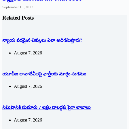
September 13, 2023
Related Posts
న్యాయ పరమైన చిక్కులు ఏలా అధిగమిస్తారు?
August 7, 2026
యూపీఐ లావాదేవీలపై ఛార్జీలకు మార్గం సుగమం
August 7, 2026
నిమిషానికి సుమారు 7 లక్షల డాలర్లకు పైగా లాభాలు
August 7, 2026