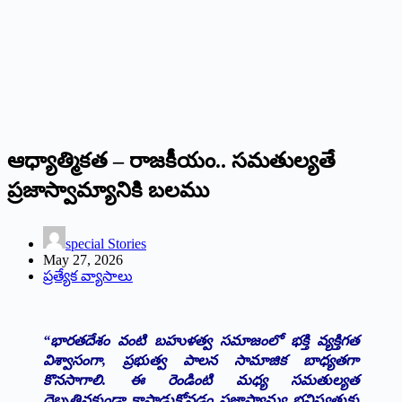
ఆధ్యాత్మికత – రాజకీయం.. సమతుల్యతే
ప్రజాస్వామ్యానికి బలము
special Stories
May 27, 2026
ప్రత్యేక వ్యాసాలు
“భారతదేశం వంటి బహుళత్వ సమాజంలో భక్తి వ్యక్తిగత
విశ్వాసంగా, ప్రభుత్వ పాలన సామాజిక బాధ్యతగా
కొనసాగాలి. ఈ రెండింటి మధ్య సమతుల్యత
దెబ్బతినకుండా కాపాడుకోవడం ప్రజాస్వామ్య భవిష్యత్తుకు