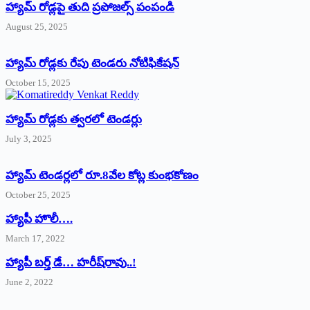
హ్యామ్‌ రోడ్లపై తుది ప్రపోజల్స్‌ పంపండి
August 25, 2025
హ్యామ్‌ రోడ్లకు రేపు టెండరు నోటిఫికేషన్‌
October 15, 2025
హ్యామ్‌ రోడ్లకు త్వరలో టెండర్లు
July 3, 2025
హ్యామ్‌ ‌టెండర్లలో రూ.8వేల కోట్ల కుంభకోణం
October 25, 2025
హ్యాపీ హొలీ….
March 17, 2022
హ్యాపీ బర్త్ ‌డే… హరీష్‌రావు..!
June 2, 2022