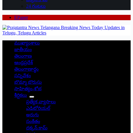
24 గంటలు
EPaper
ముఖ్యాంశాలు
జాతీయం
తెలంగాణ
ఆంధ్రప్రదేశ్
తెలంగాణార్థం
సన్నివేశం
బొమ్మా బొరుసు
సాహిత్యం-శోభ
శీర్షికలు
ప్రత్యేక వ్యాసాలు
ఎడిటోరియల్
అరుగు
సంకేతం
దక్కన్.కామ్