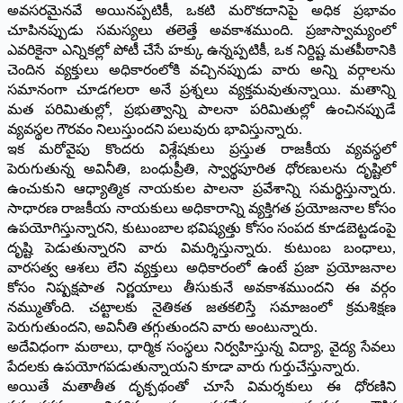
అవసరమైనవే అయినప్పటికీ, ఒకటి మరొకదానిపై అధిక ప్రభావం
చూపినప్పుడు సమస్యలు తలెత్తే అవకాశముంది. ప్రజాస్వామ్యంలో
ఎవరికైనా ఎన్నికల్లో పోటీ చేసే హక్కు ఉన్నప్పటికీ, ఒక నిర్దిష్ట మతపీఠానికి
చెందిన వ్యక్తులు అధికారంలోకి వచ్చినప్పుడు వారు అన్ని వర్గాలను
సమానంగా చూడగలరా అనే ప్రశ్నలు వ్యక్తమవుతున్నాయి. మతాన్ని
మత పరిమితుల్లో, ప్రభుత్వాన్ని పాలనా పరిమితుల్లో ఉంచినప్పుడే
వ్యవస్థల గౌరవం నిలుస్తుందని పలువురు భావిస్తున్నారు.
ఇక మరోవైపు కొందరు విశ్లేషకులు ప్రస్తుత రాజకీయ వ్యవస్థలో
పెరుగుతున్న అవినీతి, బంధుప్రీతి, స్వార్థపూరిత ధోరణులను దృష్టిలో
ఉంచుకుని ఆధ్యాత్మిక నాయకుల పాలనా ప్రవేశాన్ని సమర్థిస్తున్నారు.
సాధారణ రాజకీయ నాయకులు అధికారాన్ని వ్యక్తిగత ప్రయోజనాల కోసం
ఉపయోగిస్తున్నారని, కుటుంబాల భవిష్యత్తు కోసం సంపద కూడబెట్టడంపై
దృష్టి పెడుతున్నారని వారు విమర్శిస్తున్నారు. కుటుంబ బంధాలు,
వారసత్వ ఆశలు లేని వ్యక్తులు అధికారంలో ఉంటే ప్రజా ప్రయోజనాల
కోసం నిష్పక్షపాత నిర్ణయాలు తీసుకునే అవకాశముందని ఈ వర్గం
నమ్ముతోంది. చట్టాలకు నైతికత జతకలిస్తే సమాజంలో క్రమశిక్షణ
పెరుగుతుందని, అవినీతి తగ్గుతుందని వారు అంటున్నారు.
అదేవిధంగా మఠాలు, ధార్మిక సంస్థలు నిర్వహిస్తున్న విద్యా, వైద్య సేవలు
పేదలకు ఉపయోగపడుతున్నాయని కూడా వారు గుర్తుచేస్తున్నారు.
అయితే మతాతీత దృక్పథంతో చూసే విమర్శకులు ఈ ధోరణిని