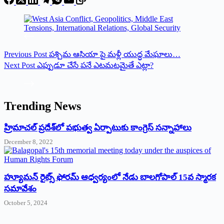
Previous
Post
పశ్చిమ ఆసియా పై మళ్లీ యుద్ధ మేఘాలు…
Next
Post
ఎప్పుడూ చేసే పనే ఎటమటమైతే ఎట్లా?
Trending News
‌హ్రిమాచల్‌ ‌ప్రదేశ్‌లో పభుత్వ ఏర్పాటుకు కాంగ్రెస్‌ ‌సన్నాహాలు
December 8, 2022
హ్యూమన్‌ రైట్స్‌ ఫోరమ్‌ ఆధ్వర్యంలో నేడు బాలగోపాల్‌ 15వ స్మారక
సమావేశం
October 5, 2024