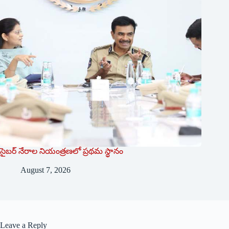
సైబర్ నేరాల నియంత్రణలో ప్రథమ స్థానం
August 7, 2026
Leave a Reply