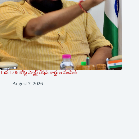
15న 1.06 కోట్ల స్మార్ట్ రేషన్ కార్డుల పంపిణీ
August 7, 2026