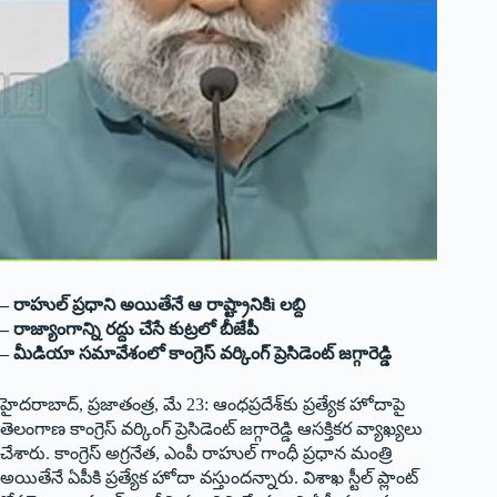
– రాహుల్ ప్రధాని అయితేనే ఆ రాష్ట్రానికిì లబ్ది
– రాజ్యాంగాన్ని రద్దు చేసే కుట్రలో బీజేపీ
– మీడియా సమావేశంలో కాంగ్రెస్ వర్కింగ్ ప్రెసిడెంట్ జగ్గారెడ్డి
హైదరాబాద్, ప్రజాతంత్ర, మే 23: ఆంధప్రదేశ్‌కు ప్రత్యేక హోదాపై
తెలంగాణ కాంగ్రెస్ వర్కింగ్ ప్రెసిడెంట్ జగ్గారెడ్డి ఆసక్తికర వ్యాఖ్యలు
చేశారు. కాంగ్రెస్ అగ్రనేత, ఎంపీ రాహుల్ గాంధీ ప్రధాన మంత్రి
అయితేనే ఏపీకి ప్రత్యేక హోదా వస్తుందన్నారు. విశాఖ స్టీల్ ప్లాంట్