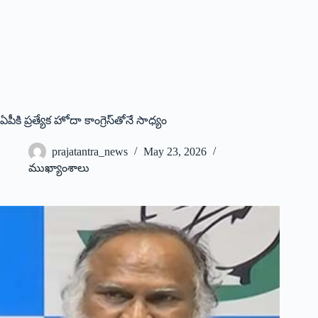
ఏపీకి ప్రత్యేక హోదా కాంగ్రెస్‌తోనే సాధ్యం
prajatantra_news
May 23, 2026
ముఖ్యాంశాలు