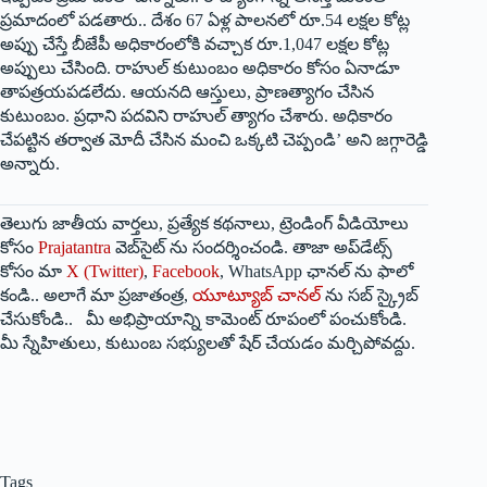
ప్రమాదంలో పడతారు.. దేశం 67 ఏళ్ల పాలనలో రూ.54 లక్షల కోట్ల
అప్పు చేస్తే బీజేపీ అధికారంలోకి వచ్చాక రూ.1,047 లక్షల కోట్ల
అప్పులు చేసింది. రాహుల్ కుటుంబం అధికారం కోసం ఏనాడూ
తాపత్రయపడలేదు. ఆయనది ఆస్తులు, ప్రాణత్యాగం చేసిన
కుటుంబం. ప్రధాని పదవిని రాహుల్ త్యాగం చేశారు. అధికారం
చేపట్టిన తర్వాత మోదీ చేసిన మంచి ఒక్కటి చెప్పండి’ అని జగ్గారెడ్డి
అన్నారు.
తెలుగు జాతీయ వార్తలు, ప్రత్యేక కథనాలు, ట్రెండింగ్ వీడియోలు
కోసం
Prajatantra
వెబ్‌సైట్ ను సందర్శించండి. తాజా అప్‌డేట్స్
కోసం మా
X (Twitter)
,
Facebook
, WhatsApp ఛానల్ ను ఫాలో
కండి.. అలాగే మా ప్రజాతంత్ర,
యూట్యూబ్ చానల్
ను సబ్ స్క్రైబ్
చేసుకోండి.. మీ అభిప్రాయాన్ని కామెంట్ రూపంలో పంచుకోండి.
మీ స్నేహితులు, కుటుంబ సభ్యులతో షేర్ చేయడం మర్చిపోవద్దు.
Tags