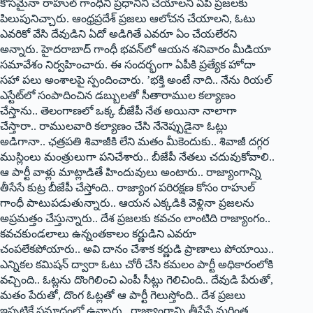
కోసమైనా రాహుల్ గాంధీని ప్రధానిని చేయాలని ఏపీ ప్రజలకు
పిలుపునిచ్చారు. ఆంధ్రప్రదేశ్ ప్రజలు ఆలోచన చేయాలని, ఓటు
ఎవరికో వేసి దేవుడిని ఏదో అడిగితే ఎవరూ ఏం చేయలేరని
అన్నారు. హైదరాబాద్ గాంధీ భవన్‌లో ఆయన శనివారం మీడియా
సమావేశం నిర్వహించారు. ఈ సందర్భంగా ఏపీకి ప్రత్యేక హోదా
సహా పలు అంశాలపై స్పందించారు. ’భక్తి అంటే నాది.. నేను రియల్
ఎస్టేట్‌లో సంపాదించిన డబ్బులతో సీతారాముల కల్యాణం
చేస్తాను.. తెలంగాణలో ఒక్క బీజేపీ నేత అయినా నాలాగా
చేస్తారా.. రాములవారి కల్యాణం చేసి నేనెప్పుడైనా ఓట్లు
అడిగానా.. ఛత్రపతి శివాజీకి లేని మతం మీకెందుకు.. శివాజీ దగ్గర
ముస్లింలు మంత్రులుగా పనిచేశారు.. బీజేపీ నేతలు చదువుకోవాలి..
ఆ పార్టీ వాళ్లు మాట్లాడితే హిందువులు అంటారు.. రాజ్యాంగాన్ని
తీసేసే కుట్ర బీజేపీ చేస్తోంది.. రాజ్యాంగ పరిరక్షణ కోసం రాహుల్
గాంధీ పాటుపడుతున్నారు.. ఆయన ఎక్కడికి వెళ్లినా ప్రజలను
అప్రమత్తం చేస్తున్నారు.. దేశ ప్రజలకు కవచం లాంటిది రాజ్యాంగం..
కవచకుండలాలు ఉన్నంతకాలం కర్ణుడిని ఎవరూ
చంపలేకపోయారు.. అవి దానం చేశాక కర్ణుడి ప్రాణాలు పోయాయి..
ఎన్నికల కమిషన్ ద్వారా ఓటు చోరీ చేసి కమలం పార్టీ అధికారంలోకి
వచ్చింది.. ఓట్లను దొంగిలించి ఎంపీ సీట్లు గెలిచింది.. దేవుడి పేరుతో,
మతం పేరుతో, దొంగ ఓట్లతో ఆ పార్టీ గెలుస్తోంది.. దేశ ప్రజలు
ఇప్పటికే ప్రమాదంలో ఉన్నారు.. రాజ్యాంగాన్ని తీసేస్తే మరింత