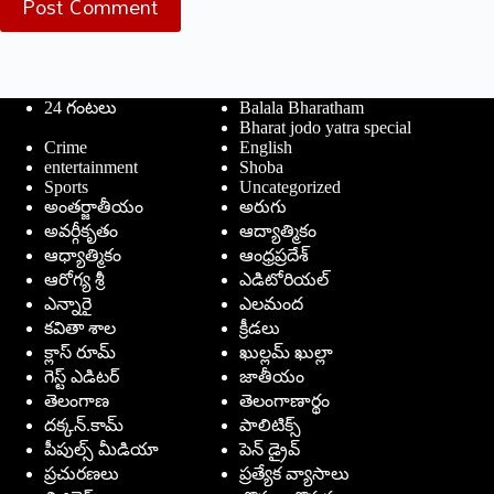
Post Comment
24 గంటలు
Balala Bharatham
Bharat jodo yatra special
Crime
English
entertainment
Shoba
Sports
Uncategorized
అంతర్జాతీయం
అరుగు
అవర్గీకృతం
ఆద్యాత్మికం
ఆధ్యాత్మికం
ఆంధ్రప్రదేశ్
ఆరోగ్య శ్రీ
ఎడిటోరియల్
ఎన్నారై
ఎలమంద
కవితా శాల
క్రీడలు
క్లాస్ రూమ్
ఖుల్లమ్ ఖుల్లా
గెస్ట్ ఎడిటర్
జాతీయం
తెలంగాణ
తెలంగాణార్థం
దక్కన్.కామ్
పాలిటిక్స్
పీపుల్స్ ‌మీడియా
పెన్ డ్రైవ్
ప్రచురణలు
ప్రత్యేక వ్యాసాలు