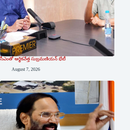
సీఎంతో ఆర్థికవేత్త సుబ్రమణియన్ భేటీ
August 7, 2026