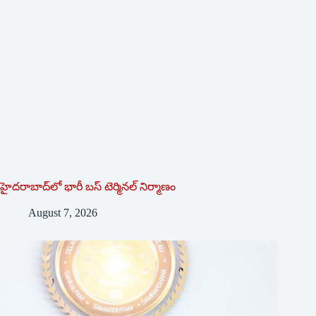
హైదరాబాద్‌లో భారీ బస్‌ ‌టెర్మినల్‌ ‌నిర్మాణం
August 7, 2026