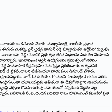
ీ జేఏసీ నాయకులు డిమాండ్ చేశారు. ముఖ్యమంత్రి రాజకీయ ప్రధాన
ురు వెంకన్న, వైస్ చైర్మన్ థామస్ రెడ్డి మాట్లాడుతూ ఆర్టీసీలో గుర్తింపు
ోగుల బకాయిలను చెల్లించడానికి ప్రభుత్వం తగిన నిధులను విడుదల చేయాలని
పాల్గొన్నారు. ఇదిలావుంటే ఆర్టీసీ ఉద్యోగులను ప్రభుత్వంలో విలీనం
్ద సామూహిక దీక్ష నిర్వహించనున్నట్లు ప్రకటించారు. అత్యవసర
టెడ్ డే ప్రకటించాలని టీజేఎంయూ నాయకులు డిమాండ్ చేశారు.
భిప్రాయపడ్డారు. జూన్ 1న ఉదయం 10 నుంచి సాయంత్రం 4 గంటల వరకు
ుకునే ఉద్యోగులంతా యూనియన్లకు అతీతంగా ఈ దీక్షలో పాల్గొని విజయవంతం
మస్యలపై చర్చలు కొనసాగుతున్న సమయంలో ఎన్నికలకు వెళ్లడం వల్ల
్నారు. విలీనానికి సంబంధించిన విధివిధానాలు రూపొందించే కమిటీలో ప్రతి