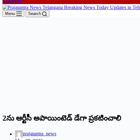
EPAPER
Menu
Search
2ను ఆర్టీసీ అపాయింటెడ్ డేగా ప్రకటించాలి
prajatantra_news