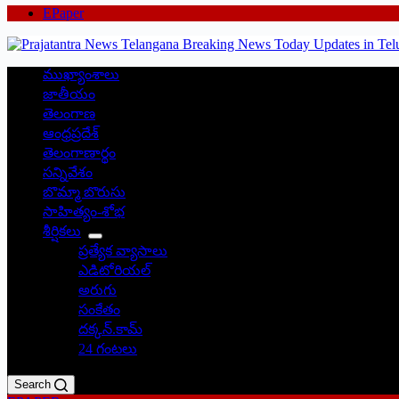
EPaper
ముఖ్యాంశాలు
జాతీయం
తెలంగాణ
ఆంధ్రప్రదేశ్
తెలంగాణార్థం
సన్నివేశం
బొమ్మా బొరుసు
సాహిత్యం-శోభ
శీర్షికలు
ప్రత్యేక వ్యాసాలు
ఎడిటోరియల్
అరుగు
సంకేతం
దక్కన్.కామ్
24 గంటలు
Search