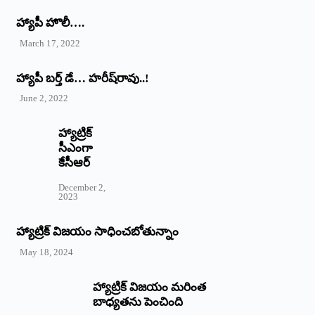
హ్యాపీ హొలీ….
March 17, 2022
హ్యాపీ బర్త్ ‌డే… హరీష్‌రావు..!
June 2, 2022
హ్యాట్రిక్‌
‌సీఎంగా
కేసీఆర్‌
December 2,
2023
హ్యాట్రిక్‌ విజయం సాధించబోతున్నాం
May 18, 2024
హ్యాట్రిక్ విజయం మరింత
బాధ్యతను పెంచింది