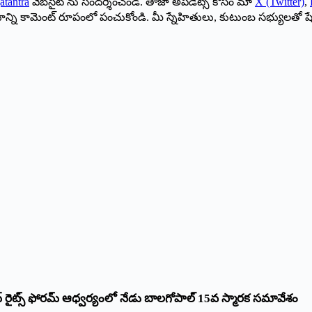
atantra
వెబ్‌సైట్ ను సందర్శించండి. తాజా అప్‌డేట్స్ కోసం మా
X (Twitter)
,
ాయాన్ని కామెంట్ రూపంలో పంచుకోండి. మీ స్నేహితులు, కుటుంబ సభ్యులతో ష
రైట్స్‌ ఫోరమ్‌ ఆధ్వర్యంలో నేడు బాలగోపాల్‌ 15వ స్మారక సమావేశం