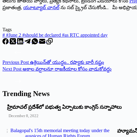
తెలుగు జాతీయ వార్తలు, ప్రత్యేక కథనాలు, ట్రెండింగ్ వీడియోలు కోసం
Praj
ప్రజాతంత్ర,
యూట్యూబ్ చానల్
ను సబ్ స్క్రైబ్ చేసుకోండి.. మీ అభిప్ర
Tags
#
#June 2 #should be declared #as RTC appointed day
Previous
Post
ఉక్రెయిన్‌తో యుద్దం.. రష్యాకు భారీ నష్టం
Next
Post
అకాల వర్షాలనూ రాజకీయాల కోసం వాడుకోవద్దు
Trending News
‌హ్రిమాచల్‌ ‌ప్రదేశ్‌లో పభుత్వ ఏర్పాటుకు కాంగ్రెస్‌ ‌సన్నాహాలు
December 8, 2022
హ్యూమన్‌ 