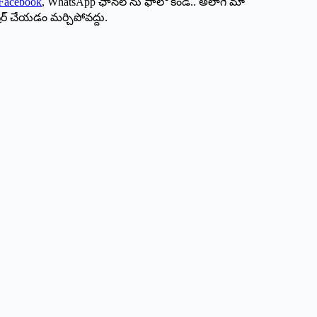
Facebook
, WhatsApp ఛానల్ ను ఫాలో కండి.. అలాగే మా
ేర్ చేయడం మర్చిపోవద్దు.