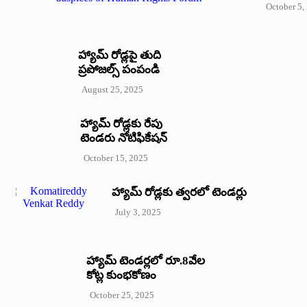
October 5,
హ్యామ్‌ రోడ్లపై తుది
ప్రపోజల్స్‌ పంపండి
August 25, 2025
హ్యామ్‌ రోడ్లకు రేపు
టెండరు నోటిఫికేషన్‌
October 15, 2025
హ్యామ్‌ రోడ్లకు త్వరలో టెండర్లు
July 3, 2025
హ్యామ్‌ ‌టెండర్లలో రూ.8వేల
కోట్ల కుంభకోణం
October 25, 2025