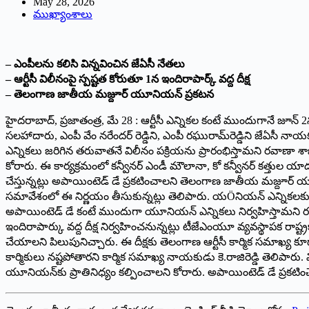
May 28, 2026
ముఖ్యాంశాలు
– ఎంపీలను కలిసి విన్నవించిన జేఏసీ నేతలు
– ఆర్టీసీ విలీనంపై స్పష్టత కోరుతూ 1న ఇందిరాపార్క్ వద్ద దీక్ష
– తెలంగాణ జాతీయ మజ్దూర్ యూనియన్ ప్రకటన
హైదరాబాద్, ప్ర‌జాతంత్ర‌, మే 28 : ఆర్టీసీ ఎన్నికల కంటే ముందుగానే జూ
సలహాదారు, ఎంపీ వేం నరేందర్ రెడ్డిని, ఎంపీ రఘురామ్‌రెడ్డిని జేఏసీ నాయ
ఎన్నికలు జరిగిన తరువాతనే విలీనం పక్రియను ప్రారంభిస్తామని రవాణా శా
కోరారు. ఈ కార్యక్రమంలో కన్వీనర్ ఎండీ మౌలానా, కో కన్వీనర్ కత్తుల యాదయ్
చేస్తున్నట్లు అపాయింటెడ్ డే ప్రకటించాలని తెలంగాణ జాతీయ మజ్దూర్ 
సమావేశంలో ఈ నిర్ణయం తీసుకున్నట్లు తెలిపారు. యÖనియన్ ఎన్నికలకు
అపాయింటెడ్ డే కంటే ముందుగా యూనియన్ ఎన్నికలు నిర్వహిస్తామని 
ఇందిరాపార్కు వద్ద దీక్ష నిర్వహించనున్నట్లు టీజేఎంయూ వ్యవస్థాపక ర
చేయాలని పిలుపునిచ్చారు. ఈ దీక్షకు తెలంగాణ ఆర్టీసీ కార్మిక సమాఖ్య
కార్మికులు నష్టపోతారని కార్మిక సమాఖ్య నాయకుడు కె.రాజిరెడ్డి తెలిపా
యూనియన్‌కు ప్రాతినిధ్యం కల్పించాలని కోరారు. అపాయింటెడ్ డే ప్రకటిం