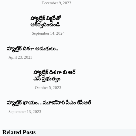
December 9, 2023
హ్యాట్రిక్‌ ‌విక్టరీతో
ఆశీర్వదించండి
September 14, 2024
‌హ్యాట్రిక్‌ ‌దిశగా అడుగులు..
April 23, 2023
హ్యాట్రిక్ దిశ గా బి ఆర్
ఎస్ ప్రభుత్వం
October 5, 2023
హ్యాట్రిక్‌ ‌ఖాయం…మూడోసారి సీఎం కేసీఆరే
September 13, 2023
Related Posts