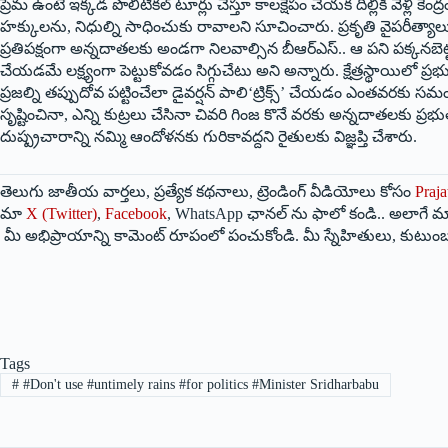
ప్రేమ ఉంటే ఇక్కడ పొలిటికల్ టూర్లు చేస్తూ కాలక్షేపం చేయక దిల్లీకి వెళ్లి కే
హక్కులను, నిధుల్ని సాధించుకు రావాలని సూచించారు. ప్రకృతి వైపరీత్యాలు
ప్రతిపక్షంగా అన్నదాతలకు అండగా నిలవాల్సిన బీఆర్‌ఎస్.. ఆ పని పక్కనబెట
చేయడమే లక్ష్యంగా పెట్టుకోవడం సిగ్గుచేటు అని అన్నారు. క్షేత్రస్థాయిలో ప్ర
ప్రజల్ని తప్పుదోవ పట్టించేలా డైవర్షన్ పాలి‘ట్రిక్స్‌’ చేయడం ఎంతవరకు సమ
సృష్టించినా, ఎన్ని కుట్రలు చేసినా చివరి గింజ కొనే వరకు అన్నదాతలకు ప్రభ
దుష్ప్రచారాన్ని నమ్మి ఆందోళనకు గురికావద్దని రైతులకు విజ్ఞప్తి చేశారు.
తెలుగు జాతీయ వార్తలు, ప్రత్యేక కథనాలు, ట్రెండింగ్ వీడియోలు కోసం
Praja
మా
X (Twitter)
,
Facebook
, WhatsApp ఛానల్ ను ఫాలో కండి.. అలాగే మా
మీ అభిప్రాయాన్ని కామెంట్ రూపంలో పంచుకోండి. మీ స్నేహితులు, కుటుంబ
Tags
#
#Don't use #untimely rains #for politics #Minister Sridharbabu