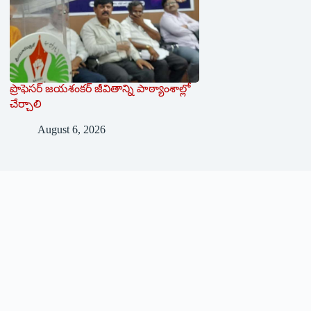
ప్రొఫెసర్ జయశంకర్ జీవితాన్ని పాఠ్యాంశాల్లో
చేర్చాలి
August 6, 2026