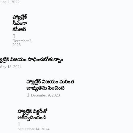
June 2, 2022
హ్యాట్రిక్‌
‌సీఎంగా
కేసీఆర్‌
December 2,
2023
యాట్రిక్‌ విజయం సాధించబోతున్నాం
May 18, 2024
హ్యాట్రిక్ విజయం మరింత
బాధ్యతను పెంచింది
December 9, 2023
హ్యాట్రిక్‌ ‌విక్టరీతో
ఆశీర్వదించండి
September 14, 2024