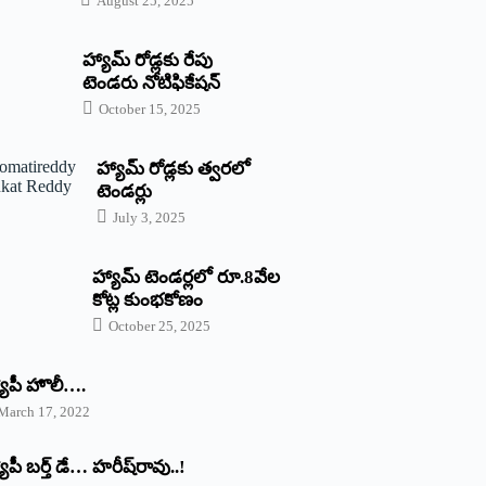
August 25, 2025
హ్యామ్‌ రోడ్లకు రేపు
టెండరు నోటిఫికేషన్‌
October 15, 2025
హ్యామ్‌ రోడ్లకు త్వరలో
టెండర్లు
July 3, 2025
హ్యామ్‌ ‌టెండర్లలో రూ.8వేల
కోట్ల కుంభకోణం
October 25, 2025
యాపీ హొలీ….
March 17, 2022
యాపీ బర్త్ ‌డే… హరీష్‌రావు..!