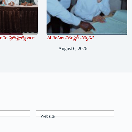
ను ప్రతిష్ఠాత్మకంగా
24 గంటల విద్యుత్ ఎక్కడ?
August 6, 2026
Website