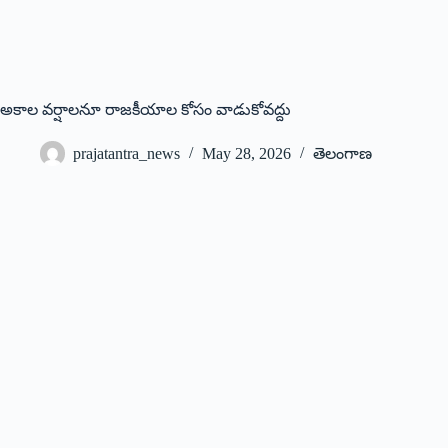
అకాల వర్షాలనూ రాజకీయాల కోసం వాడుకోవద్దు
prajatantra_news
May 28, 2026
తెలంగాణ