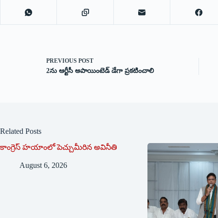
PREVIOUS
POST
2ను ఆర్టీసీ అపాయింటెడ్ డేగా ప్రకటించాలి
Related Posts
కాంగ్రెస్ హయాంలో పెచ్చుమీరిన అవినీతి
August 6, 2026