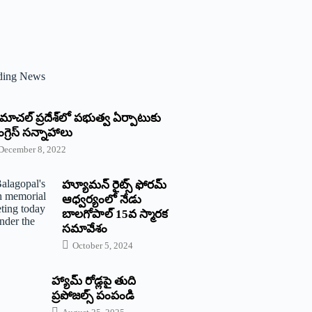
ding News
్రిమాచల్‌ ‌ప్రదేశ్‌లో పభుత్వ ఏర్పాటుకు
గ్రెస్‌ ‌సన్నాహాలు
December 8, 2022
హ్యూమన్‌ రైట్స్‌ ఫోరమ్‌
ఆధ్వర్యంలో నేడు
బాలగోపాల్‌ 15వ స్మారక
సమావేశం
October 5, 2024
హ్యామ్‌ రోడ్లపై తుది
ప్రపోజల్స్‌ పంపండి