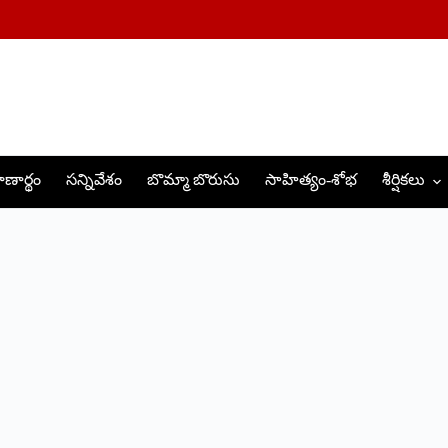
ణార్థం
సన్నివేశం
బొమ్మా బొరుసు
సాహిత్యం-శోభ
శీర్షికలు