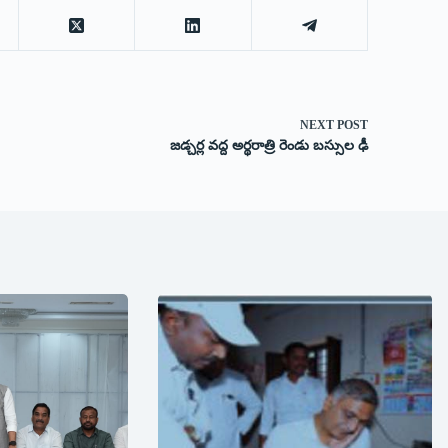
NEXT
POST
జడ్చర్ల వద్ద అర్థరాత్రి రెండు బస్సుల ఢీ