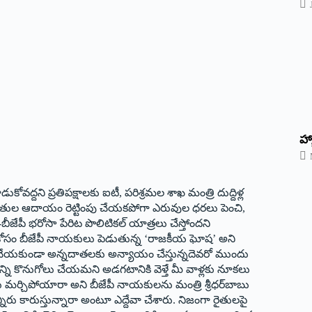
హ్
ద్దని ప్రతిపక్షాలకు ఐటీ, పరిశ్రమల శాఖ మంత్రి దుద్దిళ్ల
డి రైతుల ఆదాయం రెట్టింపు చేయకపోగా ఎరువుల ధరలు పెంచి,
ీజేపీ భరోసా పేరిట పొలిటికల్ యాత్రలు చేస్తోందని
ం కోసం బీజేపీ నాయకులు పెడుతున్న ‘రాజకీయ ఘోష’ అని
ు చేయకుండా అన్నదాతలకు అన్యాయం చేస్తున్నదెవరో ముందు
ని కొనుగోలు చేయమని అడగటానికి వెళ్తే మీ వాళ్లకు నూకలు
ర్చిపోయారా అని బీజేపీ నాయకులను మంత్రి శ్రీధర్‌బాబు
ీరు కారుస్తున్నారా అంటూ ఎద్దేవా చేశారు. నిజంగా రైతులపై