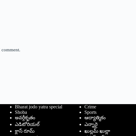
 I comment.
Bharat jodo yatra special
Crime
Shoba
Sports
అవర్గీకృతం
ఆద్యాత్మికం
ఎడిటోరియల్
ఎన్నారై
క్లాస్ రూమ్
ఖుల్లమ్ ఖుల్లా