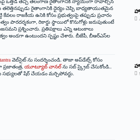
ంద్రంపై ఒత్తిడి తెచ్చి తెలంగాణ రైతాంగానికి న్యాయంగా రావాల్సిన
 తలెత్తినప్పుడు రైతాంగానికి ధైర్యం చెప్పి బాధ్యతాయుతమైన
‌హ్
్టి కేవలం రాజకీయ ఉనికి కోసం ప్రభుత్వంపై తప్పుడు ప్రచారం
భుత్వం పారదర్శకంగా, రికార్డు స్థాయిలో కొనుగోళ్లు జరుపుతుంటే
ంజసమని ప్రశ్నించారు. ప్రతిపక్షాలు ఎన్ని ఆటంకాలు
ుత్వం అండగా ఉంటుందని స్పష్టం చేశారు. బీజేపీ, బీఆర్‌ఎస్‌ల
tantra
వెబ్‌సైట్ ను సందర్శించండి. తాజా అప్‌డేట్స్ కోసం
హ్
 ప్రజాతంత్ర,
యూట్యూబ్ చానల్
ను సబ్ స్క్రైబ్ చేసుకోండి..
 సభ్యులతో షేర్ చేయడం మర్చిపోవద్దు.