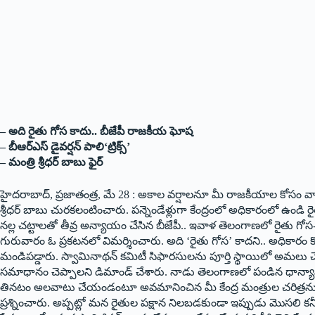
– అది రైతు గోస కాదు.. బీజేపీ రాజకీయ ఘోష
– బీఆర్‌ఎస్ డైవర్షన్ పాలి‘ట్రిక్స్‌’
– మంత్రి శ్రీధర్ బాబు ఫైర్
హైదరాబాద్, ప్రజాతంత్ర, మే 28 : అకాల వర్షాలనూ మీ రాజకీయాల కోసం వాడుకోవ
శ్రీధర్ బాబు చురకలంటించారు. పన్నెండేళ్లుగా కేంద్రంలో అధికారంలో ఉం
నల్ల చట్టాలతో తీవ్ర అన్యాయం చేసిన బీజేపీ.. ఇవాళ తెలంగాణలో రైతు గోస-బ
గురువారం ఓ ప్రకటనలో విమర్శించారు. అది ‘రైతు గోస’ కాదని.. అధికార
మండిపడ్డారు. స్వామినాథన్ కమిటీ సిఫారసులను పూర్తి స్థాయిలో అమల
సమాధానం చెప్పాలని డిమాండ్ చేశారు. నాడు తెలంగాణలో పండిన ధాన్యాన్
తినటం అలవాటు చేయండంటూ అవమానించిన మీ కేంద్ర మంత్రుల చరిత్రను మ
ప్రశ్నించారు. అప్పట్లో మన రైతుల పక్షాన నిలబడకుండా ఇప్పుడు మొసలి కన్న