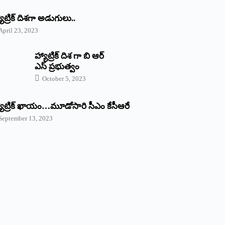
యాట్రిక్‌ ‌దిశగా అడుగులు..
April 23, 2023
హ్యాట్రిక్ దిశ గా బి ఆర్
ఎస్ ప్రభుత్వం
October 5, 2023
యాట్రిక్‌ ‌ఖాయం…మూడోసారి సీఎం కేసీఆరే
September 13, 2023