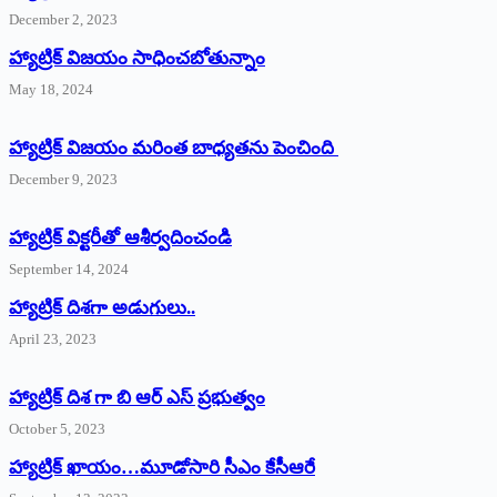
December 2, 2023
హ్యాట్రిక్‌ విజయం సాధించబోతున్నాం
May 18, 2024
హ్యాట్రిక్ విజయం మరింత బాధ్యతను పెంచింది
December 9, 2023
హ్యాట్రిక్‌ ‌విక్టరీతో ఆశీర్వదించండి
September 14, 2024
‌హ్యాట్రిక్‌ ‌దిశగా అడుగులు..
April 23, 2023
హ్యాట్రిక్ దిశ గా బి ఆర్ ఎస్ ప్రభుత్వం
October 5, 2023
హ్యాట్రిక్‌ ‌ఖాయం…మూడోసారి సీఎం కేసీఆరే