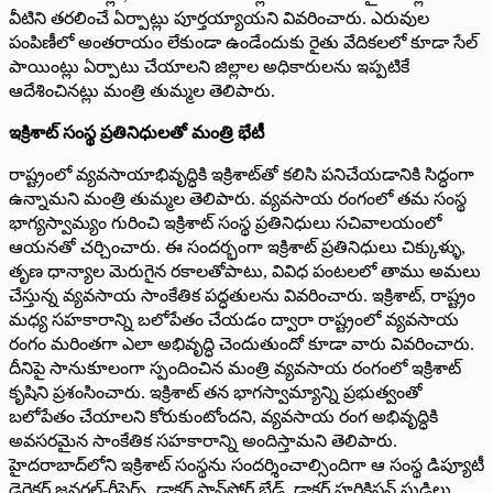
వీటిని తరలించే ఏర్పాట్లు పూర్తయ్యాయని వివరించారు. ఎరువుల
పంపిణీలో అంతరాయం లేకుండా ఉండేందుకు రైతు వేదికలలో కూడా సేల్‌
పాయింట్లు ఏర్పాటు చేయాలని జిల్లాల అధికారులను ఇప్పటికే
ఆదేశించినట్లు మంత్రి తుమ్మల తెలిపారు.
ఇక్రిశాట్‌ సంస్థ ప్రతినిధులతో మంత్రి భేటీ
రాష్ట్రంలో వ్యవసాయాభివృద్ధికి ఇక్రిశాట్‌తో కలిసి పనిచేయడానికి సిద్ధంగా
ఉన్నామని మంత్రి తుమ్మల తెలిపారు. వ్యవసాయ రంగంలో తమ సంస్థ
భాగ్యస్వామ్యం గురించి ఇక్రిశాట్‌ సంస్థ ప్రతినిధులు సచివాలయంలో
ఆయనతో చర్చించారు. ఈ సందర్భంగా ఇక్రిశాట్‌ ప్రతినిధులు చిక్కుళ్ళు,
తృణ ధాన్యాల మెరుగైన రకాలతోపాటు, వివిధ పంటలలో తాము అమలు
చేస్తున్న వ్యవసాయ సాంకేతిక పద్ధతులను వివరించారు. ఇక్రిశాట్‌, రాష్ట్రం
మధ్య సహకారాన్ని బలోపేతం చేయడం ద్వారా రాష్ట్రంలో వ్యవసాయ
రంగం మరింతగా ఎలా అభివృద్ధి చెందుతుందో కూడా వారు వివరించారు.
దీనిపై సానుకూలంగా స్పందించిన మంత్రి వ్యవసాయ రంగంలో ఇక్రిశాట్‌
కృషిని ప్రశంసించారు. ఇక్రిశాట్‌ తన భాగస్వామ్యాన్ని ప్రభుత్వంతో
బలోపేతం చేయాలని కోరుకుంటోందని, వ్యవసాయ రంగ అభివృద్ధికి
అవసరమైన సాంకేతిక సహకారాన్ని అందిస్తామని తెలిపారు.
హైదరాబాద్‌లోని ఇక్రిశాట్‌ సంస్థను సందర్శించాల్సిందిగా ఆ సంస్థ డిప్యూటీ
డైరెక్టర్‌ జనరల్‌-రీసెర్చ్‌, డాక్టర్‌ స్టాన్‌ఫోర్డ్‌ బ్లేడ్‌, డాక్టర్‌ హరికిషన్‌ సుడిలు