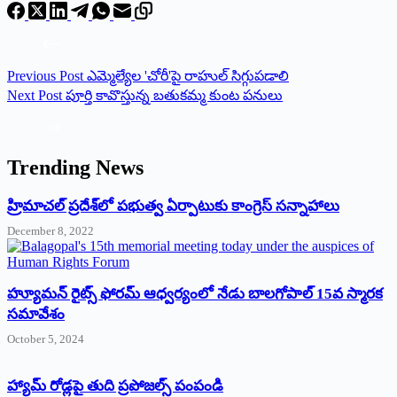
Previous
Post
ఎమ్మెల్యేల 'చోరీ'పై రాహుల్‌ సిగ్గుపడాలి
Next
Post
‌పూర్తి కావొస్తున్న బతుకమ్మ కుంట పనులు
Trending News
‌హ్రిమాచల్‌ ‌ప్రదేశ్‌లో పభుత్వ ఏర్పాటుకు కాంగ్రెస్‌ ‌సన్నాహాలు
December 8, 2022
హ్యూమన్‌ రైట్స్‌ ఫోరమ్‌ ఆధ్వర్యంలో నేడు బాలగోపాల్‌ 15వ స్మారక
సమావేశం
October 5, 2024
హ్యామ్‌ రోడ్లపై తుది ప్రపోజల్స్‌ పంపండి