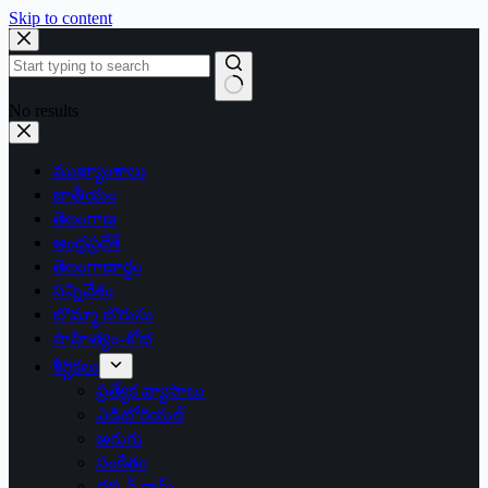
Skip to content
No results
ముఖ్యాంశాలు
జాతీయం
తెలంగాణ
ఆంధ్రప్రదేశ్
తెలంగాణార్థం
సన్నివేశం
బొమ్మా బొరుసు
సాహిత్యం-శోభ
శీర్షికలు
ప్రత్యేక వ్యాసాలు
ఎడిటోరియల్
అరుగు
సంకేతం
దక్కన్.కామ్