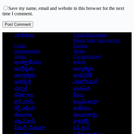
Save my name, email and website in this browser for the next
time I comment.
Post Comment
24 గంటలు
Balala Bharatham
Bharat jodo yatra special
Crime
English
entertainment
Shoba
Sports
Uncategorized
అంతర్జాతీయం
అరుగు
అవర్గీకృతం
ఆద్యాత్మికం
ఆధ్యాత్మికం
ఆంధ్రప్రదేశ్
ఆరోగ్య శ్రీ
ఎడిటోరియల్
ఎన్నారై
ఎలమంద
కవితా శాల
క్రీడలు
క్లాస్ రూమ్
ఖుల్లమ్ ఖుల్లా
గెస్ట్ ఎడిటర్
జాతీయం
తెలంగాణ
తెలంగాణార్థం
దక్కన్.కామ్
పాలిటిక్స్
పీపుల్స్ ‌మీడియా
పెన్ డ్రైవ్