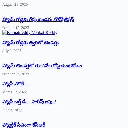
August 25, 2025
హ్యామ్‌ రోడ్లకు రేపు టెండరు నోటిఫికేషన్‌
October 15, 2025
హ్యామ్‌ రోడ్లకు త్వరలో టెండర్లు
July 3, 2025
హ్యామ్‌ ‌టెండర్లలో రూ.8వేల కోట్ల కుంభకోణం
October 25, 2025
హ్యాపీ హొలీ….
March 17, 2022
హ్యాపీ బర్త్ ‌డే… హరీష్‌రావు..!
June 2, 2022
హ్యాట్రిక్‌ ‌సీఎంగా కేసీఆర్‌