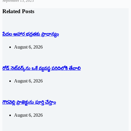
September 13, 2023
Related Posts
పేదల ఆహార భద్రతకు ప్రాధాన్యం
August 6, 2026
రోడ్ నెట్‌వర్క్‌ను ఒకే వ్య‌వ‌స్థ ప‌రిధిలోకి తేవాలి
August 6, 2026
గౌరవెల్లి ప్రాజెక్టును పూర్తి చేస్తాం
August 6, 2026