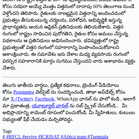
కోసం సరఫరా అయ్యే మొత్తం విత్తనంలో దాదాపు 60% తెలంగాణ నుండే
వెళ్తోందని తెలిపారు. రైతులకు నాణ్యమైన విత్తనాన్ని అందించడంలో
ప్రభుత్వం తీసుకుంటున్న చర్యలను, పరిశోధన, అభివృద్ధికి ఇస్తున్న
ప్రాధాన్యతను ఆయన ఆఫ్రికన్‌ ప్రతినిధులకు తెలియజేశారు. విత్తన
రంగంలో రాష్ట్రం సాధించిన పురోగతిని, రైతుల కోసం అమలు చేస్తున్న
పథకాలను ఆ ప్రతినిధులు అభినందించారు. భవిష్యత్తులో రాష్ట్ర
ప్రభుత్వంతో విత్తన రంగంలో సహకారాన్ని పెంపొందించుకోవాలని
ఆకాంక్షించారు. ఈ సమావేశం ఇరు దేశాల మధ్య వ్యవసాయ రంగంలో
పరస్పర సహకారానికి మార్గం సుగమం చేస్తుందని వారు ఆశాభావం వ్యక్తం
చేశారు.
తెలుగు జాతీయ వార్తలు, ప్రత్యేక కథనాలు, ట్రెండింగ్ వీడియోలు
కోసం
Prajatantra
వెబ్‌సైట్ ను సందర్శించండి. తాజా అప్‌డేట్స్ కోసం
మా
X (Twitter)
,
Facebook
, WhatsApp ఛానల్ ను ఫాలో కండి.. అలాగే
మా ప్రజాతంత్ర,
యూట్యూబ్ చానల్
ను సబ్ స్క్రైబ్ చేసుకోండి.. మీ
అభిప్రాయాన్ని కామెంట్ రూపంలో పంచుకోండి. మీ స్నేహితులు, కుటుంబ
సభ్యులతో షేర్ చేయడం మర్చిపోవద్దు.
Tags
#
#RFCL #revive #ICRISAT #Africa team #Tummala