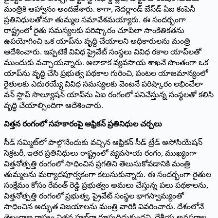
మంత్రికి ఆహ్వానం అందజేశారు. కాగా, నెదర్లాండ్‌ బేస్‌డ్‌ ఏఐ కంపెనీ
ప్రతినిధులతోనూ తుమ్మల సమావేశమయ్యారు. ఈ సందర్భంగా
రాష్ట్రంలో రైతు సమస్యలకు పరిష్కారం చూపేలా సాంకేతికతను
ఉపయోగించి ఒక యాప్‌ను వృద్ది చేయాలని అధికారులను మంత్రి
ఆదేశించారు. ఇప్పటికే వివిధ ప్రైవేట్‌ సంస్థలు వివిధ రకాల యాప్‌లతో
ముందుకు వచ్చాయన్నారు. అలాకాక వ్యవసాయ శాఖనే సొంతంగా ఒక
యాప్‌ను వృద్ధి చేసి ప్రభుత్వ పథకాల గురించి, పంటల యాజమాన్యంలో
రైతులకు ఎదురయ్యే వివిధ సమస్యలకు వెంటనే పరిష్కారం లభించేలా
వన్‌ స్టాప్‌ సొల్యూషన్‌ యాప్‌ను ఏఐ రంగంలో పనిచేస్తున్న సంస్థలతో కలిసి
వృద్ధి చేయాల్సిందిగా ఆదేశించారు.
విత్తన రంగంలో సహకారంపై ఆఫ్రికన్‌ ప్రతినిధుల చర్చలు
సీడ్‌ సమ్మిట్‌లో పాల్గొనేందుకు వచ్చిన ఆఫ్రికన్‌ సీడ్‌ ట్రేడ్‌ అసోసియేషన్‌
సెక్రటరీ, ఇతర ప్రతినిధులు రాష్ట్రంలో వ్యవసాయ రంగం, ముఖ్యంగా
విత్తనోత్పత్తి రంగంలో సాధించిన ప్రగతిని తెలుసుకోవడానికి మంత్రి
తుమ్మలను మర్యాదపూర్వకంగా కలుసుకున్నారు. ఈ సందర్భంగా రైతుల
సంక్షేమం కోసం రేవంత్‌ రెడ్డి ప్రభుత్వం అమలు చేస్తున్న పలు పథకాలను,
విత్తనోత్పత్తి రంగంలో ప్రభుత్వ, ప్రైవేట్‌ సంస్థల భాగస్వామ్యంతో
సాధించిన అద్భుత విజయాలను మంత్రి వారికి వివరించారు. దేశంలోనే
తెలంగాణ రాష్ట్రం విత్తన హబ్‌గా రూపుదిద్దుకుందని, దేశీయ అవసరాల