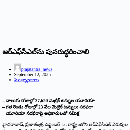
ఆర్‌ఎఫ్‌సీఎల్‌ను పునరుద్ధరించాలి
prajatantra_news
September 12, 2025
ముఖ్యాంశాలు
– నాలుగు రోజుల్లో 27,650 మెట్రిక్‌ టన్నుల యూరియా
– గత రెండు రోజుల్లో 23 వేల మెట్రిక్‌ టన్నులు సరఫరా
– యూరియా సరఫరాపై అధికారులతో సమీక్ష
హైదరాబాద్‌, ప్రజాతంత్ర, సెప్టెంబర్‌ 12: రాష్ట్రంలోని ఆర్‌ఎఫ్‌సీఎల్‌ ఎరువుల