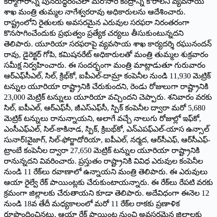
కర్మాగారాన్ని పునరుద్ధరించేలా మరోసారి కేంద్రాన్ని కోరాలని వ్యవసాయ
శాఖ మంత్రి తుమ్మల నాగేశ్వరరావు అధికారులను ఆదేశించారు.
రాష్ట్రంలోని రైతులకు అవసరమైన ఎరువుల సరఫరా నిరంతరంగా
కొనసాగించేందుకు ప్రభుత్వం ప్రత్యేక చర్యలు తీసుకుంటున్నదని
తెలిపారు. యూరియా సరఫరాపై వ్యవసాయ శాఖ కార్యదర్శి రఘునందన్‌
రావు, డైరెక్టర్‌ గోపి, కమిషనరేట్‌ అధికారులతో మంత్రి తుమ్మల శుక్రవారం
సమీక్ష నిర్వహించారు. ఈ సందర్భంగా మంత్రి మాట్లాడుతూ గురువారం
ఆర్‌ఎఫ్‌సీఎల్‌, సిల్‌, క్రిభ్‌కో, ఐపీఎల్‌-దామ్రా కంపెనీల నుండి 11,930 మెట్రిక్‌
టన్నుల యూరియా రాష్ట్రానికి చేరుకుందని, రెండు రోజులుగా రాష్ట్రానికి
23,000 మెట్రిక్‌ టన్నులు యూరియా వచ్చిందని చెప్పారు. శనివారం వరకు
సిల్‌, ఐపీఎల్‌, ఆర్‌ఎఫ్‌సీ, జీఎస్‌ఎఫ్‌సీ, స్పిక్‌ కంపెనీల ద్వారా మరో 5,680
మెట్రిక్‌ టన్నులు రానున్నాయని, అలాగే వచ్చే నాలుగు రోజుల్లో ఇఫ్‌కో,
ఎంసీఎఫ్‌ఎల్‌, సిల్‌-కాకినాడ, స్పిక్‌, క్రిబభ్‌కో, ఎన్‌ఎపఫ్‌ఎల్‌-యాస ఉన్సాల్‌
సునార్‌Iవైజాగ్‌, సిల్‌-ఫోర్జాదోరియా, ఐపీఎల్‌, నర్మద, ఆర్‌సీఎఫ్‌, ఆర్‌సీఎఫ్‌-
ట్రాంబే కంపెనీల ద్వారా 27,650 మెట్రిక్‌ టన్నుల యూరియా రాష్ట్రానికి
రానున్నదని వివరించారు. ప్రస్తుతం రాష్ట్రానికి వివిధ ఎరువుల కంపెనీల
నుండి 11 రేక్‌లు రవాణాలో ఉన్నాయని మంత్రి తెలిపారు. ఈ ఎరువులు
ఆయా రైల్వే రేక్‌ పాయింట్లకు చేరుకుంటాయన్నారు. ఈ రేక్‌లు రేపటి వరకు
క్రమంగా జిల్లాలకు చేరుతాయని కూడా తెలిపారు. అదేవిధంగా ఈనెల 12
నుండి 18వ తేదీ మధ్యకాలంలో మరో 11 రేక్‌ల రాకకు ప్రణాళిక
రూపొందించినట్లు, ఆయా రేక్‌ పాయింట్ల నుంచి అవసరమైన జిల్లాలకు