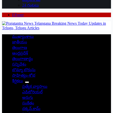
24 గంటలు
EPaper
ముఖ్యాంశాలు
జాతీయం
తెలంగాణ
ఆంధ్రప్రదేశ్
తెలంగాణార్థం
సన్నివేశం
బొమ్మా బొరుసు
సాహిత్యం-శోభ
శీర్షికలు
ప్రత్యేక వ్యాసాలు
ఎడిటోరియల్
అరుగు
సంకేతం
దక్కన్.కామ్